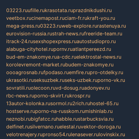
03223.ru
ufille.ru
krasotata.ru
prazdnikdushi.ru
veetbox.ru
cinemapost.ru
ciam-fr.ru
kraft-you.ru
mega-press.ru
03223.ru
web-explore.ru
rastenuya.ru
eurovision-russia.ru
strah-news.ru
freeride-team.ru
itrack-24.ru
sexshopexpress.ru
autostudiopro.ru
alabuga-cityhotel.ru
pornv.ru
atlantpereezd.ru
bud-em-znakomye.ru
a-cdc.ru
elektrostal-news.ru
korolevremont-market.ru
budem-znakomye.ru
oooagrosnab.ru
fpodaso.ru
emfire.ru
pro-otdelky.ru
ukrasotki.ru
seksuzbek.ru
seks-uzbek.ru
porno-vk.ru
sovratili.ru
olecoon.ru
vd-dosug.ru
adonyev.ru
rbc-news.ru
porno-skvirt.ru
krospr.ru
13autor-kolonka.ru
sormol.ru
2rich.ru
hostel-65.ru
hostserve.ru
porno-na-russkom.ru
mishinlab.ru
neznobi.ru
bigfatcc.ru
habble.ru
starbucksvia.ru
delfinet.ru
silvernano.ru
elestal.ru
vektor-doroga.ru
velotrenajery.ru
pronso54.ru
lenasever.ru
lovinskix.ru