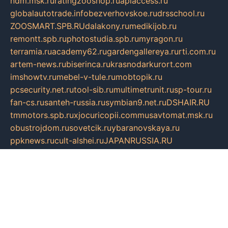
ndm.msk.ru
ratingzooshop.ru
apiaccess.ru
globalautotrade.info
bezverhovskoe.ru
drsschool.ru
ZOOSMART.SPB.RU
dalakony.ru
medikijob.ru
remontt.spb.ru
photostudia.spb.ru
myragon.ru
terramia.ru
academy62.ru
gardengallereya.ru
rti.com.ru
artem-news.ru
biserinca.ru
krasnodarkurort.com
imshowtv.ru
mebel-v-tule.ru
mobtopik.ru
pcsecurity.net.ru
tool-sib.ru
multimetrunit.ru
sp-tour.ru
fan-cs.ru
santeh-russia.ru
symbian9.net.ru
DSHAIR.RU
tmmotors.spb.ru
xjocuricopii.com
musavtomat.msk.ru
obustrojdom.ru
sovetcik.ru
ybaranovskaya.ru
ppknews.ru
cult-alshei.ru
JAPANRUSSIA.RU
proekciyamebel.ru
imper-finans.ru
rim.org.ru
glamourai.ru
brassminus.ru
zabor-pro.ru
ftn.pp.ru
dorogoe58.ru
laimengpacker.ru
kuzova-zapchasti.ru
sageerp.ru
taxodrom.ru
dsrazvitie.ru
hardcity.net.ru
ratinghomegames.ru
topservice25.ru
gubernyan.ru
gtglasslined.ru
ii4.ru
tssport.spb.ru
andorra24.com