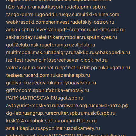
h2o-salon.ru
malutkayork.ru
deltaprim.spb.ru
tango-perm.ru
gooddir.ru
sgv.su
multiki-online.com
webkrasotki.com
cherinvest.ru
detskiy-ostrov.ru
ankou.spb.ru
alvesta1.ru
pdf-creator.ru
nix-files.org.ru
sakhatoday.ru
elektrikersymboler.ru
sputnikyes.ru
golf2club.msk.ru
aeforums.ru
zallclub.ru
multimodal.msk.ru
habaigry.ru
haikko.ru
sobakopedia.ru
isz-fest.ru
ewnc.info
screensaver-clock.net.ru
volnav.spb.ru
comnat.ru
npf.net.ru
7bit.pp.ru
kalugatur.ru
tesiaes.ru
card.com.ru
kazanka.spb.ru
gildiya-kuznecov.ru
kameryboavision.ru
griffoncom.spb.ru
fabrika-emotsiy.ru
PARK-MATROSOVA.RU
agat.spb.ru
avtoyurist-moskva1.ru
hardware.org.ru
схема-авто.рф
dg-lab.ru
angrup.ru
recruiter.spb.ru
music8.spb.ru
krsk124.ru
kubok.spb.ru
romanofforex.ru
analitikaplus.ru
spyonline.ru
zosikamery.ru
sloboda-ural.pp.ru
AUTO-COM.SU
hohota.net
alimy.ru