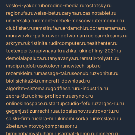
veslo-i-yakor.ru
borodino-media.ru
rostotsky.ru
regionufa.ru
weiss-bet.ru
zaryna.ru
casinotablet.ru
universalia.ru
remont-mebeli-moscow.ru
termomur.ru
clubfisher.ru
remstirufa.ru
erdamchi.ru
doramamama.ru
muraviovka-park.ru
worldofwoman.ru
clean-dreams.ru
arkrym.ru
kristinita.ru
dircomputer.ru
healthenter.ru
textexperts.ru
pivnaya-kruzhka.ru
kinofilmy-2021.ru
demolalapaluza.ru
tanyavanya.ru
remstir-tolyatti.ru
msdip.ru
jdol.ru
sokolovr.ru
newtech-spb.ru
rezemkleim.ru
massage-tai.ru
seonub.ru
zvonitut.ru
biolisichka24.ru
mncraft-download.ru
algoritm-sistema.ru
godflesh.ru
ru-industria.ru
zebra-tlt.ru
okna-proficom.ru
erynok.ru
onlinekinospace.ru
startupstudio-fefu.ru
zarges-ru.ru
gegenjustizunrecht.ru
autobalashov.ru
utrovortu.ru
spiski-firm.ru
elara-m.ru
kinomusorka.ru
mkcslava.ru
2bets.ru
vintovoykompressor.ru
birminghamvsfulham.ru
sarmat-komp.ru
pioneeri.ru