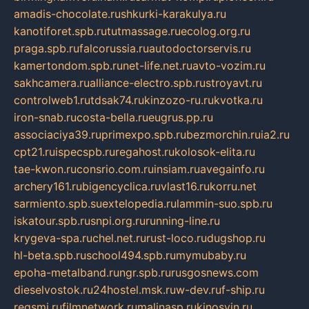
amadis-chocolate.ru
shkurki-karakulya.ru
kanotiforet.spb.ru
tutmassage.ru
ecolog.org.ru
praga.spb.ru
falcorussia.ru
autodoctorservis.ru
kamertondom.spb.ru
net-life.net.ru
avto-vozim.ru
sakhcamera.ru
alliance-electro.spb.ru
stroyavt.ru
controlweb1.ru
tdsak74.ru
kinzozo-ru.ru
kvotka.ru
iron-snab.ru
costa-bella.ru
eugrus.pp.ru
associaciya39.ru
primexpo.spb.ru
bezmorchin.ru
ia2.ru
cpt21.ru
ispecspb.ru
regahost.ru
kolosok-elita.ru
tae-kwon.ru
consrio.com.ru
insiam.ru
avegainfo.ru
archery161.ru
bigencyclica.ru
vlast16.ru
korru.net
sarmiento.spb.su
extelopedia.ru
lammin-suo.spb.ru
iskatour.spb.ru
snpi.org.ru
running-line.ru
krygeva-spa.ru
chel.net.ru
rust-loco.ru
dugshop.ru
hl-beta.spb.ru
school494.spb.ru
mymubaby.ru
epoha-metalband.ru
ngr.spb.ru
rusgosnews.com
dieselvostok.ru
24hostel.msk.ru
w-dev.ru
f-ship.ru
regsmi.ru
filmnetwork.ru
malinasp.ru
kinosvin.ru