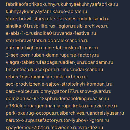
fabrikaofabrikaokuhny.ru
kuhnyaekuhnyaafabrika.ru
kuhnyaykuhnyayfabrika.ru
e-abis1c.ru
store-brawl-stars.ru
kts-services.ru
dark-sand.ru
sindika-01.ru
sp-life.ru
x-legion.ru
sib-archives.ru
e-abis-1-c.ru
sindika01.ru
venda-festival.ru
store-brawlstars.ru
dooraleksandria.ru
antenna-highly.ru
mine-lab-msk.ru
1-mus.ru
3-sex-porn.ru
ban-damn.ru
purse-factory.ru
viagra-tablet.ru
fasbags.ru
adler-jun.ru
bandamn.ru
fincontech.ru
3sexporn.ru
1mus.ru
darksand.ru
rebus-toys.ru
minelab-msk.ru
rtdco.ru
seo-prodvizhenie-sajtov-stroitelnyh-kompanij.ru
card-voice.ru
rulonnyygazon177.ru
snow-guard.ru
domizbrusa-9x12spb.ru
demaholding.ru
aalse.ru
a380club.ru
argentinamia.ru
perkoka.ru
movie-one.ru
perk-oka.ru
g-octopus.ru
sibarchives.ru
andreislyusar.ru
naruto-x.ru
pursefactory.ru
tor-lyubov-i-grom.ru
spayderhed-2022.ru
movieone.ru
evro-dez.ru