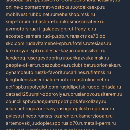
online-z.com
aromat-vostoka.ru
otdelkaexp.ru
mobilvest.ru
bbd.net.ru
mebelshop.msk.ru
smp-forum.ru
bastion-td.ru
kosmoscreative.ru
avrmotors.ru
art-galadesign.ru
tiffany-c.ru
ecostep-samara.ru
d-p.spb.ru
галактика73.рф
sko.com.ru
davitamebel-spb.ru
fotsis.ru
tesiaes.ru
kokoroyari.spb.ru
blesna-kazan.ru
mossilver.ru
lenderoq.ru
sergeydobrin.ru
tochkazvuka.msk.ru
people-of-art.ru
bezzubova.ru
clubtibet.ru
orior-aks.ru
dynamoauto.ru
szk-favorit.ru
carlines.ru
flatnsk.ru
kingbolenskaner.ru
alex-motor.ru
astroline.net.ru
act1.spb.ru
polyglot.com.ru
gidlipetsk.ru
ooo-driada.ru
detsad125.ru
mir-zdoroviya.ru
bruslanovo.ru
siterem.ru
council.spb.ru
лодкипатриот.рф
kafekolizey.ru
iclub.net.ru
gazon-easy.ru
sugarepilekb.ru
grinox.ru
pylesostineco.ru
msts-ozarenie.ru
kameryjooan.ru
artemovskij.ru
dopler.spb.ru
aid70.ru
metall-perm.ru