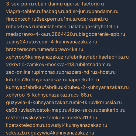
3-sex-porn.ru
ban-damn.ru
purse-factory.ru
viagra-tablet.ru
fasbags.ru
adler-jun.ru
bandamn.ru
fincontech.ru
3sexporn.ru
1mus.ru
darksand.ru
rebus-toys.ru
minelab-msk.ru
alabuga-cityhotel.ru
medsprawo-4-ka.ru
2864420.ru
blagodarenie-spb.ru
zajmy24.ru
tovudyi-4-kuhnyanazakaz.ru
brazzerscom.ru
medsprawo4ka.ru
xehyroo5kuhnyanazakaz.ru
fabrikayfabrikaefabrika.ru
vskrytie-zamkov-moskva-113.ru
biletnadom.ru
zed-online.ru
pimchax.ru
brazzers-hd.ru
z-host.ru
kitubeu2kuhnyanazakaz.ru
naperekate.ru
kuhnyaofabrikaufabrik.ru
kitubeu-2-kuhnyanazakaz.ru
xehyroo-5-kuhnyanazakaz.ru
cs-68.ru
guzywia-4-kuhnyanazakaz.ru
mir-tk.ru
vlknrussia.ru
cs68.ru
vladivostok-map.ru
video-seks.ru
bankaribi.ru
raszar.ru
vskrytie-zamkov-moskva113.ru
lipetsktelecom.ru
tovudyi4kuhnyanazakaz.ru
seksuzb.ru
guzywia4kuhnyanazakaz.ru