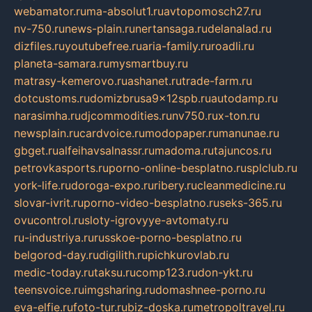
webamator.ru
ma-absolut1.ru
avtopomosch27.ru
nv-750.ru
news-plain.ru
nertansaga.ru
delanalad.ru
dizfiles.ru
youtubefree.ru
aria-family.ru
roadli.ru
planeta-samara.ru
mysmartbuy.ru
matrasy-kemerovo.ru
ashanet.ru
trade-farm.ru
dotcustoms.ru
domizbrusa9x12spb.ru
autodamp.ru
narasimha.ru
djcommodities.ru
nv750.ru
x-ton.ru
newsplain.ru
cardvoice.ru
modopaper.ru
manunae.ru
gbget.ru
alfeihavsalnassr.ru
madoma.ru
tajuncos.ru
petrovkasports.ru
porno-online-besplatno.ru
splclub.ru
york-life.ru
doroga-expo.ru
ribery.ru
cleanmedicine.ru
slovar-ivrit.ru
porno-video-besplatno.ru
seks-365.ru
ovucontrol.ru
sloty-igrovyye-avtomaty.ru
ru-industriya.ru
russkoe-porno-besplatno.ru
belgorod-day.ru
digilith.ru
pichkurovlab.ru
medic-today.ru
taksu.ru
comp123.ru
don-ykt.ru
teensvoice.ru
imgsharing.ru
domashnee-porno.ru
eva-elfie.ru
foto-tur.ru
biz-doska.ru
metropoltravel.ru