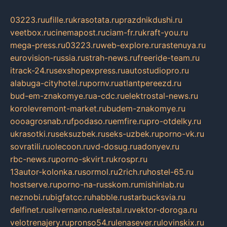
03223.ru
ufille.ru
krasotata.ru
prazdnikdushi.ru
veetbox.ru
cinemapost.ru
ciam-fr.ru
kraft-you.ru
mega-press.ru
03223.ru
web-explore.ru
rastenuya.ru
eurovision-russia.ru
strah-news.ru
freeride-team.ru
itrack-24.ru
sexshopexpress.ru
autostudiopro.ru
alabuga-cityhotel.ru
pornv.ru
atlantpereezd.ru
bud-em-znakomye.ru
a-cdc.ru
elektrostal-news.ru
korolevremont-market.ru
budem-znakomye.ru
oooagrosnab.ru
fpodaso.ru
emfire.ru
pro-otdelky.ru
ukrasotki.ru
seksuzbek.ru
seks-uzbek.ru
porno-vk.ru
sovratili.ru
olecoon.ru
vd-dosug.ru
adonyev.ru
rbc-news.ru
porno-skvirt.ru
krospr.ru
13autor-kolonka.ru
sormol.ru
2rich.ru
hostel-65.ru
hostserve.ru
porno-na-russkom.ru
mishinlab.ru
neznobi.ru
bigfatcc.ru
habble.ru
starbucksvia.ru
delfinet.ru
silvernano.ru
elestal.ru
vektor-doroga.ru
velotrenajery.ru
pronso54.ru
lenasever.ru
lovinskix.ru