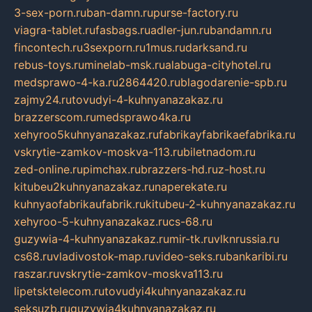
3-sex-porn.ru
ban-damn.ru
purse-factory.ru
viagra-tablet.ru
fasbags.ru
adler-jun.ru
bandamn.ru
fincontech.ru
3sexporn.ru
1mus.ru
darksand.ru
rebus-toys.ru
minelab-msk.ru
alabuga-cityhotel.ru
medsprawo-4-ka.ru
2864420.ru
blagodarenie-spb.ru
zajmy24.ru
tovudyi-4-kuhnyanazakaz.ru
brazzerscom.ru
medsprawo4ka.ru
xehyroo5kuhnyanazakaz.ru
fabrikayfabrikaefabrika.ru
vskrytie-zamkov-moskva-113.ru
biletnadom.ru
zed-online.ru
pimchax.ru
brazzers-hd.ru
z-host.ru
kitubeu2kuhnyanazakaz.ru
naperekate.ru
kuhnyaofabrikaufabrik.ru
kitubeu-2-kuhnyanazakaz.ru
xehyroo-5-kuhnyanazakaz.ru
cs-68.ru
guzywia-4-kuhnyanazakaz.ru
mir-tk.ru
vlknrussia.ru
cs68.ru
vladivostok-map.ru
video-seks.ru
bankaribi.ru
raszar.ru
vskrytie-zamkov-moskva113.ru
lipetsktelecom.ru
tovudyi4kuhnyanazakaz.ru
seksuzb.ru
guzywia4kuhnyanazakaz.ru