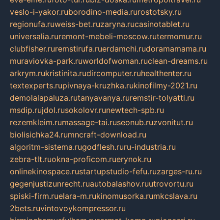
veslo-i-yakor.ru
borodino-media.ru
rostotsky.ru
regionufa.ru
weiss-bet.ru
zaryna.ru
casinotablet.ru
universalia.ru
remont-mebeli-moscow.ru
termomur.ru
clubfisher.ru
remstirufa.ru
erdamchi.ru
doramamama.ru
muraviovka-park.ru
worldofwoman.ru
clean-dreams.ru
arkrym.ru
kristinita.ru
dircomputer.ru
healthenter.ru
textexperts.ru
pivnaya-kruzhka.ru
kinofilmy-2021.ru
demolalapaluza.ru
tanyavanya.ru
remstir-tolyatti.ru
msdip.ru
jdol.ru
sokolovr.ru
newtech-spb.ru
rezemkleim.ru
massage-tai.ru
seonub.ru
zvonitut.ru
biolisichka24.ru
mncraft-download.ru
algoritm-sistema.ru
godflesh.ru
ru-industria.ru
zebra-tlt.ru
okna-proficom.ru
erynok.ru
onlinekinospace.ru
startupstudio-fefu.ru
zarges-ru.ru
gegenjustizunrecht.ru
autobalashov.ru
utrovortu.ru
spiski-firm.ru
elara-m.ru
kinomusorka.ru
mkcslava.ru
2bets.ru
vintovoykompressor.ru