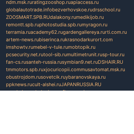
ndm.msk.ru
ratingzooshop.ru
apiaccess.ru
globalautotrade.info
bezverhovskoe.ru
drsschool.ru
ZOOSMART.SPB.RU
dalakony.ru
medikijob.ru
remontt.spb.ru
photostudia.spb.ru
myragon.ru
terramia.ru
academy62.ru
gardengallereya.ru
rti.com.ru
artem-news.ru
biserinca.ru
krasnodarkurort.com
imshowtv.ru
mebel-v-tule.ru
mobtopik.ru
pcsecurity.net.ru
tool-sib.ru
multimetrunit.ru
sp-tour.ru
fan-cs.ru
santeh-russia.ru
symbian9.net.ru
DSHAIR.RU
tmmotors.spb.ru
xjocuricopii.com
musavtomat.msk.ru
obustrojdom.ru
sovetcik.ru
ybaranovskaya.ru
ppknews.ru
cult-alshei.ru
JAPANRUSSIA.RU
proekciyamebel.ru
imper-finans.ru
rim.org.ru
glamourai.ru
brassminus.ru
zabor-pro.ru
ftn.pp.ru
dorogoe58.ru
laimengpacker.ru
kuzova-zapchasti.ru
sageerp.ru
taxodrom.ru
dsrazvitie.ru
hardcity.net.ru
ratinghomegames.ru
topservice25.ru
gubernyan.ru
gtglasslined.ru
ii4.ru
tssport.spb.ru
andorra24.com