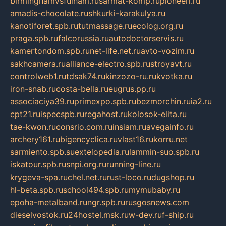
birminghamvsfulham.ru
sarmat-komp.ru
pioneeri.ru
amadis-chocolate.ru
shkurki-karakulya.ru
kanotiforet.spb.ru
tutmassage.ru
ecolog.org.ru
praga.spb.ru
falcorussia.ru
autodoctorservis.ru
kamertondom.spb.ru
net-life.net.ru
avto-vozim.ru
sakhcamera.ru
alliance-electro.spb.ru
stroyavt.ru
controlweb1.ru
tdsak74.ru
kinzozo-ru.ru
kvotka.ru
iron-snab.ru
costa-bella.ru
eugrus.pp.ru
associaciya39.ru
primexpo.spb.ru
bezmorchin.ru
ia2.ru
cpt21.ru
ispecspb.ru
regahost.ru
kolosok-elita.ru
tae-kwon.ru
consrio.com.ru
insiam.ru
avegainfo.ru
archery161.ru
bigencyclica.ru
vlast16.ru
korru.net
sarmiento.spb.su
extelopedia.ru
lammin-suo.spb.ru
iskatour.spb.ru
snpi.org.ru
running-line.ru
krygeva-spa.ru
chel.net.ru
rust-loco.ru
dugshop.ru
hl-beta.spb.ru
school494.spb.ru
mymubaby.ru
epoha-metalband.ru
ngr.spb.ru
rusgosnews.com
dieselvostok.ru
24hostel.msk.ru
w-dev.ru
f-ship.ru