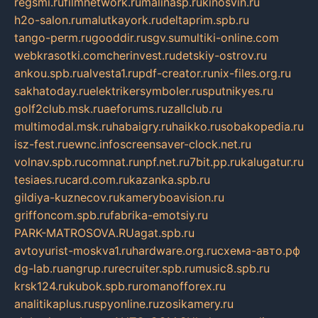
regsmi.ru
filmnetwork.ru
malinasp.ru
kinosvin.ru
h2o-salon.ru
malutkayork.ru
deltaprim.spb.ru
tango-perm.ru
gooddir.ru
sgv.su
multiki-online.com
webkrasotki.com
cherinvest.ru
detskiy-ostrov.ru
ankou.spb.ru
alvesta1.ru
pdf-creator.ru
nix-files.org.ru
sakhatoday.ru
elektrikersymboler.ru
sputnikyes.ru
golf2club.msk.ru
aeforums.ru
zallclub.ru
multimodal.msk.ru
habaigry.ru
haikko.ru
sobakopedia.ru
isz-fest.ru
ewnc.info
screensaver-clock.net.ru
volnav.spb.ru
comnat.ru
npf.net.ru
7bit.pp.ru
kalugatur.ru
tesiaes.ru
card.com.ru
kazanka.spb.ru
gildiya-kuznecov.ru
kameryboavision.ru
griffoncom.spb.ru
fabrika-emotsiy.ru
PARK-MATROSOVA.RU
agat.spb.ru
avtoyurist-moskva1.ru
hardware.org.ru
схема-авто.рф
dg-lab.ru
angrup.ru
recruiter.spb.ru
music8.spb.ru
krsk124.ru
kubok.spb.ru
romanofforex.ru
analitikaplus.ru
spyonline.ru
zosikamery.ru