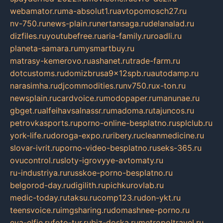
webamator.ru
ma-absolut1.ru
avtopomosch27.ru
nv-750.ru
news-plain.ru
nertansaga.ru
delanalad.ru
dizfiles.ru
youtubefree.ru
aria-family.ru
roadli.ru
planeta-samara.ru
mysmartbuy.ru
matrasy-kemerovo.ru
ashanet.ru
trade-farm.ru
dotcustoms.ru
domizbrusa9x12spb.ru
autodamp.ru
narasimha.ru
djcommodities.ru
nv750.ru
x-ton.ru
newsplain.ru
cardvoice.ru
modopaper.ru
manunae.ru
gbget.ru
alfeihavsalnassr.ru
madoma.ru
tajuncos.ru
petrovkasports.ru
porno-online-besplatno.ru
splclub.ru
york-life.ru
doroga-expo.ru
ribery.ru
cleanmedicine.ru
slovar-ivrit.ru
porno-video-besplatno.ru
seks-365.ru
ovucontrol.ru
sloty-igrovyye-avtomaty.ru
ru-industriya.ru
russkoe-porno-besplatno.ru
belgorod-day.ru
digilith.ru
pichkurovlab.ru
medic-today.ru
taksu.ru
comp123.ru
don-ykt.ru
teensvoice.ru
imgsharing.ru
domashnee-porno.ru
eva-elfie.ru
foto-tur.ru
biz-doska.ru
metropoltravel.ru