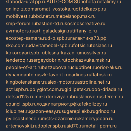
sloboda-ural.pp.ru
AUTO-COM.SU
hohota.net
alimy.ru
online-z.com
aromat-vostoka.ru
otdelkaexp.ru
mobilvest.ru
bbd.net.ru
mebelshop.msk.ru
smp-forum.ru
bastion-td.ru
kosmoscreative.ru
avrmotors.ru
art-galadesign.ru
tiffany-c.ru
ecostep-samara.ru
d-p.spb.ru
галактика73.рф
sko.com.ru
davitamebel-spb.ru
fotsis.ru
tesiaes.ru
kokoroyari.spb.ru
blesna-kazan.ru
mossilver.ru
lenderoq.ru
sergeydobrin.ru
tochkazvuka.msk.ru
people-of-art.ru
bezzubova.ru
clubtibet.ru
orior-aks.ru
dynamoauto.ru
szk-favorit.ru
carlines.ru
flatnsk.ru
kingbolenskaner.ru
alex-motor.ru
astroline.net.ru
act1.spb.ru
polyglot.com.ru
gidlipetsk.ru
ooo-driada.ru
detsad125.ru
mir-zdoroviya.ru
bruslanovo.ru
siterem.ru
council.spb.ru
лодкипатриот.рф
kafekolizey.ru
iclub.net.ru
gazon-easy.ru
sugarepilekb.ru
grinox.ru
pylesostineco.ru
msts-ozarenie.ru
kameryjooan.ru
artemovskij.ru
dopler.spb.ru
aid70.ru
metall-perm.ru