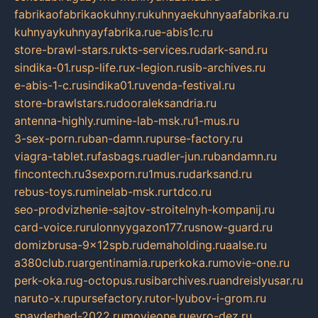
fabrikaofabrikaokuhny.ru
kuhnyaekuhnyaafabrika.ru
kuhnyaykuhnyayfabrika.ru
e-abis1c.ru
store-brawl-stars.ru
kts-services.ru
dark-sand.ru
sindika-01.ru
sp-life.ru
x-legion.ru
sib-archives.ru
e-abis-1-c.ru
sindika01.ru
venda-festival.ru
store-brawlstars.ru
dooraleksandria.ru
antenna-highly.ru
mine-lab-msk.ru
1-mus.ru
3-sex-porn.ru
ban-damn.ru
purse-factory.ru
viagra-tablet.ru
fasbags.ru
adler-jun.ru
bandamn.ru
fincontech.ru
3sexporn.ru
1mus.ru
darksand.ru
rebus-toys.ru
minelab-msk.ru
rtdco.ru
seo-prodvizhenie-sajtov-stroitelnyh-kompanij.ru
card-voice.ru
rulonnyygazon177.ru
snow-guard.ru
domizbrusa-9x12spb.ru
demaholding.ru
aalse.ru
a380club.ru
argentinamia.ru
perkoka.ru
movie-one.ru
perk-oka.ru
g-octopus.ru
sibarchives.ru
andreislyusar.ru
naruto-x.ru
pursefactory.ru
tor-lyubov-i-grom.ru
spayderhed-2022.ru
movieone.ru
evro-dez.ru