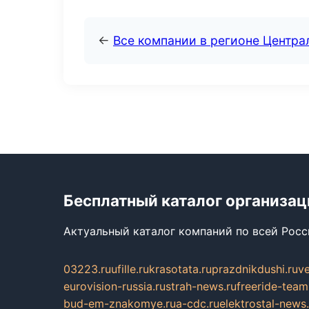
←
Все компании в регионе Центр
Бесплатный каталог организац
Актуальный каталог компаний по всей Рос
03223.ru
ufille.ru
krasotata.ru
prazdnikdushi.ru
v
eurovision-russia.ru
strah-news.ru
freeride-team
bud-em-znakomye.ru
a-cdc.ru
elektrostal-news.