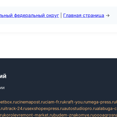
альный федеральный округ
|
Главная страница
→
ий
сии
eetbox.ru
cinemapost.ru
ciam-fr.ru
kraft-you.ru
mega-press.ru
.ru
itrack-24.ru
sexshopexpress.ru
autostudiopro.ru
alabuga-ci
ru
korolevremont-market.ru
budem-znakomye.ru
oooagrosna