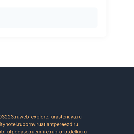
03223.ru
web-explore.ru
rastenuya.ru
tyhotel.ru
pornv.ru
atlantpereezd.ru
b.ru
fpodaso.ru
emfire.ru
pro-otdelky.ru