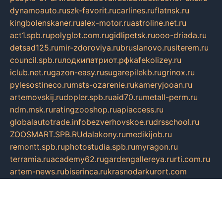
dynamoauto.ru
szk-favorit.ru
carlines.ru
flatnsk.ru
kingbolenskaner.ru
alex-motor.ru
astroline.net.ru
act1.spb.ru
polyglot.com.ru
gidlipetsk.ru
ooo-driada.ru
detsad125.ru
mir-zdoroviya.ru
bruslanovo.ru
siterem.ru
council.spb.ru
лодкипатриот.рф
kafekolizey.ru
iclub.net.ru
gazon-easy.ru
sugarepilekb.ru
grinox.ru
pylesostineco.ru
msts-ozarenie.ru
kameryjooan.ru
artemovskij.ru
dopler.spb.ru
aid70.ru
metall-perm.ru
ndm.msk.ru
ratingzooshop.ru
apiaccess.ru
globalautotrade.info
bezverhovskoe.ru
drsschool.ru
ZOOSMART.SPB.RU
dalakony.ru
medikijob.ru
remontt.spb.ru
photostudia.spb.ru
myragon.ru
terramia.ru
academy62.ru
gardengallereya.ru
rti.com.ru
artem-news.ru
biserinca.ru
krasnodarkurort.com
imshowtv.ru
mebel-v-tule.ru
mobtopik.ru
pcsecurity.net.ru
tool-sib.ru
multimetrunit.ru
sp-tour.ru
fan-cs.ru
santeh-russia.ru
symbian9.net.ru
DSHAIR.RU
tmmotors.spb.ru
xjocuricopii.com
musavtomat.msk.ru