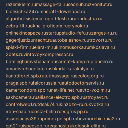
rezemkleim.ru
massage-tai.ru
seonub.ru
zvonitut.ru
biolisichka24.ru
mncraft-download.ru
algoritm-sistema.ru
godflesh.ru
ru-industria.ru
zebra-tlt.ru
okna-proficom.ru
erynok.ru
onlinekinospace.ru
startupstudio-fefu.ru
zarges-ru.ru
gegenjustizunrecht.ru
autobalashov.ru
utrovortu.ru
spiski-firm.ru
elara-m.ru
kinomusorka.ru
mkcslava.ru
2bets.ru
vintovoykompressor.ru
birminghamvsfulham.ru
sarmat-komp.ru
pioneeri.ru
amadis-chocolate.ru
shkurki-karakulya.ru
kanotiforet.spb.ru
tutmassage.ru
ecolog.org.ru
praga.spb.ru
falcorussia.ru
autodoctorservis.ru
kamertondom.spb.ru
net-life.net.ru
avto-vozim.ru
sakhcamera.ru
alliance-electro.spb.ru
stroyavt.ru
controlweb1.ru
tdsak74.ru
kinzozo-ru.ru
kvotka.ru
iron-snab.ru
costa-bella.ru
eugrus.pp.ru
associaciya39.ru
primexpo.spb.ru
bezmorchin.ru
ia2.ru
cpt21.ru
ispecspb.ru
regahost.ru
kolosok-elita.ru