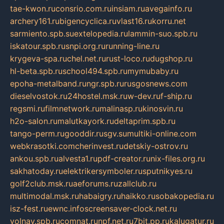
tae-kwon.ru
consrio.com.ru
insiam.ru
avegainfo.ru
archery161.ru
bigencyclica.ru
vlast16.ru
korru.net
sarmiento.spb.su
extelopedia.ru
lammin-suo.spb.ru
iskatour.spb.ru
snpi.org.ru
running-line.ru
krygeva-spa.ru
chel.net.ru
rust-loco.ru
dugshop.ru
hl-beta.spb.ru
school494.spb.ru
mymubaby.ru
epoha-metalband.ru
ngr.spb.ru
rusgosnews.com
dieselvostok.ru
24hostel.msk.ru
w-dev.ru
f-ship.ru
regsmi.ru
filmnetwork.ru
malinasp.ru
kinosvin.ru
h2o-salon.ru
malutkayork.ru
deltaprim.spb.ru
tango-perm.ru
gooddir.ru
sgv.su
multiki-online.com
webkrasotki.com
cherinvest.ru
detskiy-ostrov.ru
ankou.spb.ru
alvesta1.ru
pdf-creator.ru
nix-files.org.ru
sakhatoday.ru
elektrikersymboler.ru
sputnikyes.ru
golf2club.msk.ru
aeforums.ru
zallclub.ru
multimodal.msk.ru
habaigry.ru
haikko.ru
sobakopedia.ru
isz-fest.ru
ewnc.info
screensaver-clock.net.ru
volnav.spb.ru
comnat.ru
npf.net.ru
7bit.pp.ru
kalugatur.ru