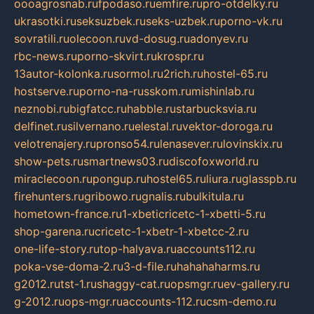
oooagrosnab.ru
fpodaso.ru
emfire.ru
pro-otdelky.ru
ukrasotki.ru
seksuzbek.ru
seks-uzbek.ru
porno-vk.ru
sovratili.ru
olecoon.ru
vd-dosug.ru
adonyev.ru
rbc-news.ru
porno-skvirt.ru
krospr.ru
13autor-kolonka.ru
sormol.ru
2rich.ru
hostel-65.ru
hostserve.ru
porno-na-russkom.ru
mishinlab.ru
neznobi.ru
bigfatcc.ru
habble.ru
starbucksvia.ru
delfinet.ru
silvernano.ru
elestal.ru
vektor-doroga.ru
velotrenajery.ru
pronso54.ru
lenasever.ru
lovinskix.ru
show-pets.ru
smartnews03.ru
discofoxworld.ru
miraclecoon.ru
pongup.ru
hostel65.ru
liura.ru
glasspb.ru
firehunters.ru
gribowo.ru
gnalis.ru
bulkitula.ru
hometown-france.ru
1-xbeticricetc-1-xbetti-5.ru
shop-garena.ru
cricetc-1-xbetr-1-xbetcc-2.ru
one-life-story.ru
top-halyava.ru
accounts112.ru
poka-vse-doma-2.ru
3-d-file.ru
hahahaharms.ru
g2012.ru
tst-1.ru
shaggy-cat.ru
opsmgr.ru
ev-gallery.ru
g-2012.ru
ops-mgr.ru
accounts-112.ru
csm-demo.ru