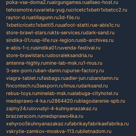
poka-vse-doma2.ru
airgungames.ru
allseo-host.ru
tehosmotre.ru
varieta-yug.ru
cricetc1xbetr1xbetcc2.ru
raytor-d.ru
atillagunn.ru
3d-file.ru
1xbeticricetc1xbetti5.ru
uafoot-statti.ru
e-abis1c.ru
store-brawl-stars.ru
kts-services.ru
dark-sand.ru
sindika-01.ru
sp-life.ru
x-legion.ru
sib-archives.ru
e-abis-1-c.ru
sindika01.ru
venda-festival.ru
store-brawlstars.ru
dooraleksandria.ru
antenna-highly.ru
mine-lab-msk.ru
1-mus.ru
3-sex-porn.ru
ban-damn.ru
purse-factory.ru
viagra-tablet.ru
fasbags.ru
adler-jun.ru
bandamn.ru
fincontech.ru
3sexporn.ru
1mus.ru
darksand.ru
rebus-toys.ru
minelab-msk.ru
alabuga-cityhotel.ru
medsprawo-4-ka.ru
2864420.ru
blagodarenie-spb.ru
zajmy24.ru
tovudyi-4-kuhnyanazakaz.ru
brazzerscom.ru
medsprawo4ka.ru
xehyroo5kuhnyanazakaz.ru
fabrikayfabrikaefabrika.ru
vskrytie-zamkov-moskva-113.ru
biletnadom.ru