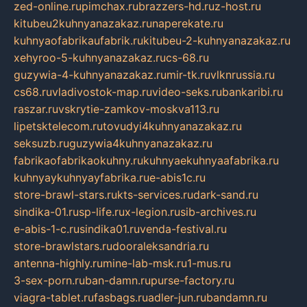
zed-online.ru
pimchax.ru
brazzers-hd.ru
z-host.ru
kitubeu2kuhnyanazakaz.ru
naperekate.ru
kuhnyaofabrikaufabrik.ru
kitubeu-2-kuhnyanazakaz.ru
xehyroo-5-kuhnyanazakaz.ru
cs-68.ru
guzywia-4-kuhnyanazakaz.ru
mir-tk.ru
vlknrussia.ru
cs68.ru
vladivostok-map.ru
video-seks.ru
bankaribi.ru
raszar.ru
vskrytie-zamkov-moskva113.ru
lipetsktelecom.ru
tovudyi4kuhnyanazakaz.ru
seksuzb.ru
guzywia4kuhnyanazakaz.ru
fabrikaofabrikaokuhny.ru
kuhnyaekuhnyaafabrika.ru
kuhnyaykuhnyayfabrika.ru
e-abis1c.ru
store-brawl-stars.ru
kts-services.ru
dark-sand.ru
sindika-01.ru
sp-life.ru
x-legion.ru
sib-archives.ru
e-abis-1-c.ru
sindika01.ru
venda-festival.ru
store-brawlstars.ru
dooraleksandria.ru
antenna-highly.ru
mine-lab-msk.ru
1-mus.ru
3-sex-porn.ru
ban-damn.ru
purse-factory.ru
viagra-tablet.ru
fasbags.ru
adler-jun.ru
bandamn.ru