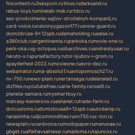
fincontech.ru
3sexporn.ru
1mus.ru
darksand.ru
rebus-toys.ru
minelab-msk.ru
rtdco.ru
seo-prodvizhenie-sajtov-stroitelnyh-kompanij.ru
card-voice.ru
rulonnyygazon177.ru
snow-guard.ru
domizbrusa-9x12spb.ru
demaholding.ru
aalse.ru
a380club.ru
argentinamia.ru
perkoka.ru
movie-one.ru
perk-oka.ru
g-octopus.ru
sibarchives.ru
andreislyusar.ru
naruto-x.ru
pursefactory.ru
tor-lyubov-i-grom.ru
spayderhed-2022.ru
movieone.ru
evro-dez.ru
webamator.ru
ma-absolut1.ru
avtopomosch27.ru
nv-750.ru
news-plain.ru
nertansaga.ru
delanalad.ru
dizfiles.ru
youtubefree.ru
aria-family.ru
roadli.ru
planeta-samara.ru
mysmartbuy.ru
matrasy-kemerovo.ru
ashanet.ru
trade-farm.ru
dotcustoms.ru
domizbrusa9x12spb.ru
autodamp.ru
narasimha.ru
djcommodities.ru
nv750.ru
x-ton.ru
newsplain.ru
cardvoice.ru
modopaper.ru
manunae.ru
gbget.ru
alfeihavsalnassr.ru
madoma.ru
tajuncos.ru