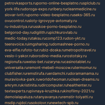
petrovkasports.ru
porno-online-besplatno.ru
splclub.ru
york-life.ru
doroga-expo.ru
ribery.ru
cleanmedicine.ru
slovar-ivrit.ru
porno-video-besplatno.ru
seks-365.ru
ovucontrol.ru
sloty-igrovyye-avtomaty.ru
ru-industriya.ru
russkoe-porno-besplatno.ru
belgorod-day.ru
digilith.ru
pichkurovlab.ru
medic-today.ru
taksu.ru
comp123.ru
don-ykt.ru
teensvoice.ru
imgsharing.ru
domashnee-porno.ru
eva-elfie.ru
foto-tur.ru
biz-doska.ru
metropoltravel.ru
veslo-i-yakor.ru
borodino-media.ru
rostotsky.ru
regionufa.ru
weiss-bet.ru
zaryna.ru
casinotablet.ru
universalia.ru
remont-mebeli-moscow.ru
termomur.ru
clubfisher.ru
remstirufa.ru
erdamchi.ru
doramamama.ru
muraviovka-park.ru
worldofwoman.ru
clean-dreams.ru
arkrym.ru
kristinita.ru
dircomputer.ru
healthenter.ru
textexperts.ru
pivnaya-kruzhka.ru
kinofilmy-2021.ru
demolalapaluza.ru
tanyavanya.ru
remstir-tolyatti.ru
msdip.ru
jdol.ru
sokolovr.ru
newtech-spb.ru