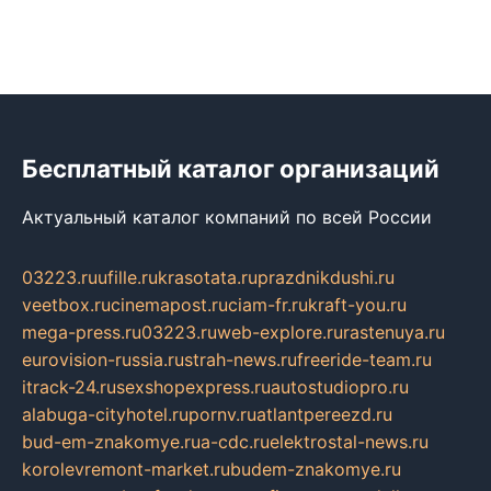
Бесплатный каталог организаций
Актуальный каталог компаний по всей России
03223.ru
ufille.ru
krasotata.ru
prazdnikdushi.ru
veetbox.ru
cinemapost.ru
ciam-fr.ru
kraft-you.ru
mega-press.ru
03223.ru
web-explore.ru
rastenuya.ru
eurovision-russia.ru
strah-news.ru
freeride-team.ru
itrack-24.ru
sexshopexpress.ru
autostudiopro.ru
alabuga-cityhotel.ru
pornv.ru
atlantpereezd.ru
bud-em-znakomye.ru
a-cdc.ru
elektrostal-news.ru
korolevremont-market.ru
budem-znakomye.ru