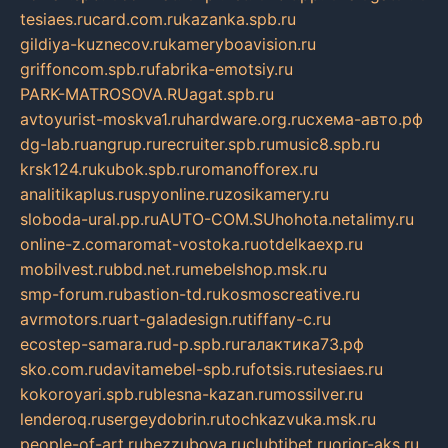
tesiaes.ru
card.com.ru
kazanka.spb.ru
gildiya-kuznecov.ru
kameryboavision.ru
griffoncom.spb.ru
fabrika-emotsiy.ru
PARK-MATROSOVA.RU
agat.spb.ru
avtoyurist-moskva1.ru
hardware.org.ru
схема-авто.рф
dg-lab.ru
angrup.ru
recruiter.spb.ru
music8.spb.ru
krsk124.ru
kubok.spb.ru
romanofforex.ru
analitikaplus.ru
spyonline.ru
zosikamery.ru
sloboda-ural.pp.ru
AUTO-COM.SU
hohota.net
alimy.ru
online-z.com
aromat-vostoka.ru
otdelkaexp.ru
mobilvest.ru
bbd.net.ru
mebelshop.msk.ru
smp-forum.ru
bastion-td.ru
kosmoscreative.ru
avrmotors.ru
art-galadesign.ru
tiffany-c.ru
ecostep-samara.ru
d-p.spb.ru
галактика73.рф
sko.com.ru
davitamebel-spb.ru
fotsis.ru
tesiaes.ru
kokoroyari.spb.ru
blesna-kazan.ru
mossilver.ru
lenderoq.ru
sergeydobrin.ru
tochkazvuka.msk.ru
people-of-art.ru
bezzubova.ru
clubtibet.ru
orior-aks.ru