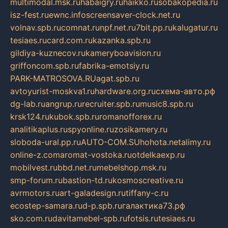
multimodal.msk.ru
habaigry.ru
haikko.ru
sobakopedia.ru
isz-fest.ru
ewnc.info
screensaver-clock.net.ru
volnav.spb.ru
comnat.ru
npf.net.ru
7bit.pp.ru
kalugatur.ru
tesiaes.ru
card.com.ru
kazanka.spb.ru
gildiya-kuznecov.ru
kameryboavision.ru
griffoncom.spb.ru
fabrika-emotsiy.ru
PARK-MATROSOVA.RU
agat.spb.ru
avtoyurist-moskva1.ru
hardware.org.ru
схема-авто.рф
dg-lab.ru
angrup.ru
recruiter.spb.ru
music8.spb.ru
krsk124.ru
kubok.spb.ru
romanofforex.ru
analitikaplus.ru
spyonline.ru
zosikamery.ru
sloboda-ural.pp.ru
AUTO-COM.SU
hohota.net
alimy.ru
online-z.com
aromat-vostoka.ru
otdelkaexp.ru
mobilvest.ru
bbd.net.ru
mebelshop.msk.ru
smp-forum.ru
bastion-td.ru
kosmoscreative.ru
avrmotors.ru
art-galadesign.ru
tiffany-c.ru
ecostep-samara.ru
d-p.spb.ru
галактика73.рф
sko.com.ru
davitamebel-spb.ru
fotsis.ru
tesiaes.ru