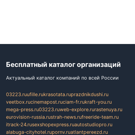
Бесплатный каталог организаций
Актуальный каталог компаний по всей России
03223.ru
ufille.ru
krasotata.ru
prazdnikdushi.ru
veetbox.ru
cinemapost.ru
ciam-fr.ru
kraft-you.ru
mega-press.ru
03223.ru
web-explore.ru
rastenuya.ru
eurovision-russia.ru
strah-news.ru
freeride-team.ru
itrack-24.ru
sexshopexpress.ru
autostudiopro.ru
alabuga-cityhotel.ru
pornv.ru
atlantpereezd.ru