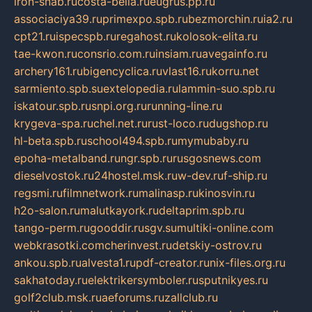
iron-snab.ru
costa-bella.ru
eugrus.pp.ru
associaciya39.ru
primexpo.spb.ru
bezmorchin.ru
ia2.ru
cpt21.ru
ispecspb.ru
regahost.ru
kolosok-elita.ru
tae-kwon.ru
consrio.com.ru
insiam.ru
avegainfo.ru
archery161.ru
bigencyclica.ru
vlast16.ru
korru.net
sarmiento.spb.su
extelopedia.ru
lammin-suo.spb.ru
iskatour.spb.ru
snpi.org.ru
running-line.ru
krygeva-spa.ru
chel.net.ru
rust-loco.ru
dugshop.ru
hl-beta.spb.ru
school494.spb.ru
mymubaby.ru
epoha-metalband.ru
ngr.spb.ru
rusgosnews.com
dieselvostok.ru
24hostel.msk.ru
w-dev.ru
f-ship.ru
regsmi.ru
filmnetwork.ru
malinasp.ru
kinosvin.ru
h2o-salon.ru
malutkayork.ru
deltaprim.spb.ru
tango-perm.ru
gooddir.ru
sgv.su
multiki-online.com
webkrasotki.com
cherinvest.ru
detskiy-ostrov.ru
ankou.spb.ru
alvesta1.ru
pdf-creator.ru
nix-files.org.ru
sakhatoday.ru
elektrikersymboler.ru
sputnikyes.ru
golf2club.msk.ru
aeforums.ru
zallclub.ru