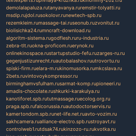
demolalapaluza.ru
tanyavanya.ru
remstir-tolyatti.ru
msdip.ru
jdol.ru
sokolovr.ru
newtech-spb.ru
rezemkleim.ru
massage-tai.ru
seonub.ru
zvonitut.ru
biolisichka24.ru
mncraft-download.ru
algoritm-sistema.ru
godflesh.ru
ru-industria.ru
zebra-tlt.ru
okna-proficom.ru
erynok.ru
onlinekinospace.ru
startupstudio-fefu.ru
zarges-ru.ru
gegenjustizunrecht.ru
autobalashov.ru
utrovortu.ru
spiski-firm.ru
elara-m.ru
kinomusorka.ru
mkcslava.ru
2bets.ru
vintovoykompressor.ru
birminghamvsfulham.ru
sarmat-komp.ru
pioneeri.ru
amadis-chocolate.ru
shkurki-karakulya.ru
kanotiforet.spb.ru
tutmassage.ru
ecolog.org.ru
praga.spb.ru
falcorussia.ru
autodoctorservis.ru
kamertondom.spb.ru
net-life.net.ru
avto-vozim.ru
sakhcamera.ru
alliance-electro.spb.ru
stroyavt.ru
controlweb1.ru
tdsak74.ru
kinzozo-ru.ru
kvotka.ru