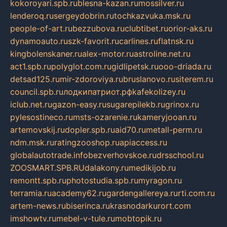
kokoroyari.spb.ru
blesna-kazan.ru
mossilver.ru
lenderoq.ru
sergeydobrin.ru
tochkazvuka.msk.ru
people-of-art.ru
bezzubova.ru
clubtibet.ru
orior-aks.ru
dynamoauto.ru
szk-favorit.ru
carlines.ru
flatnsk.ru
kingbolenskaner.ru
alex-motor.ru
astroline.net.ru
act1.spb.ru
polyglot.com.ru
gidlipetsk.ru
ooo-driada.ru
detsad125.ru
mir-zdoroviya.ru
bruslanovo.ru
siterem.ru
council.spb.ru
лодкипатриот.рф
kafekolizey.ru
iclub.net.ru
gazon-easy.ru
sugarepilekb.ru
grinox.ru
pylesostineco.ru
msts-ozarenie.ru
kameryjooan.ru
artemovskij.ru
dopler.spb.ru
aid70.ru
metall-perm.ru
ndm.msk.ru
ratingzooshop.ru
apiaccess.ru
globalautotrade.info
bezverhovskoe.ru
drsschool.ru
ZOOSMART.SPB.RU
dalakony.ru
medikijob.ru
remontt.spb.ru
photostudia.spb.ru
myragon.ru
terramia.ru
academy62.ru
gardengallereya.ru
rti.com.ru
artem-news.ru
biserinca.ru
krasnodarkurort.com
imshowtv.ru
mebel-v-tule.ru
mobtopik.ru