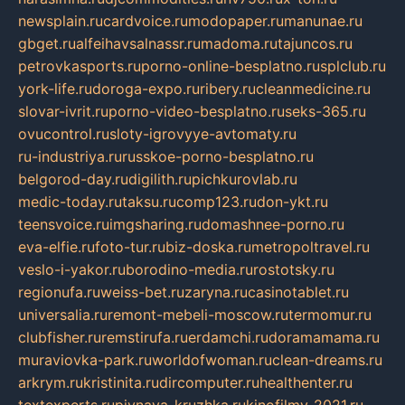
newsplain.ru
cardvoice.ru
modopaper.ru
manunae.ru
gbget.ru
alfeihavsalnassr.ru
madoma.ru
tajuncos.ru
petrovkasports.ru
porno-online-besplatno.ru
splclub.ru
york-life.ru
doroga-expo.ru
ribery.ru
cleanmedicine.ru
slovar-ivrit.ru
porno-video-besplatno.ru
seks-365.ru
ovucontrol.ru
sloty-igrovyye-avtomaty.ru
ru-industriya.ru
russkoe-porno-besplatno.ru
belgorod-day.ru
digilith.ru
pichkurovlab.ru
medic-today.ru
taksu.ru
comp123.ru
don-ykt.ru
teensvoice.ru
imgsharing.ru
domashnee-porno.ru
eva-elfie.ru
foto-tur.ru
biz-doska.ru
metropoltravel.ru
veslo-i-yakor.ru
borodino-media.ru
rostotsky.ru
regionufa.ru
weiss-bet.ru
zaryna.ru
casinotablet.ru
universalia.ru
remont-mebeli-moscow.ru
termomur.ru
clubfisher.ru
remstirufa.ru
erdamchi.ru
doramamama.ru
muraviovka-park.ru
worldofwoman.ru
clean-dreams.ru
arkrym.ru
kristinita.ru
dircomputer.ru
healthenter.ru
textexperts.ru
pivnaya-kruzhka.ru
kinofilmy-2021.ru