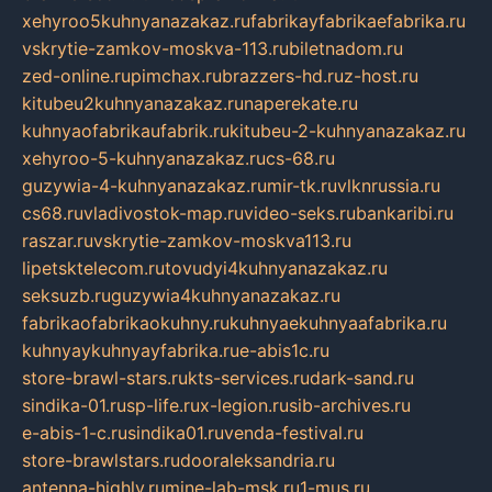
xehyroo5kuhnyanazakaz.ru
fabrikayfabrikaefabrika.ru
vskrytie-zamkov-moskva-113.ru
biletnadom.ru
zed-online.ru
pimchax.ru
brazzers-hd.ru
z-host.ru
kitubeu2kuhnyanazakaz.ru
naperekate.ru
kuhnyaofabrikaufabrik.ru
kitubeu-2-kuhnyanazakaz.ru
xehyroo-5-kuhnyanazakaz.ru
cs-68.ru
guzywia-4-kuhnyanazakaz.ru
mir-tk.ru
vlknrussia.ru
cs68.ru
vladivostok-map.ru
video-seks.ru
bankaribi.ru
raszar.ru
vskrytie-zamkov-moskva113.ru
lipetsktelecom.ru
tovudyi4kuhnyanazakaz.ru
seksuzb.ru
guzywia4kuhnyanazakaz.ru
fabrikaofabrikaokuhny.ru
kuhnyaekuhnyaafabrika.ru
kuhnyaykuhnyayfabrika.ru
e-abis1c.ru
store-brawl-stars.ru
kts-services.ru
dark-sand.ru
sindika-01.ru
sp-life.ru
x-legion.ru
sib-archives.ru
e-abis-1-c.ru
sindika01.ru
venda-festival.ru
store-brawlstars.ru
dooraleksandria.ru
antenna-highly.ru
mine-lab-msk.ru
1-mus.ru