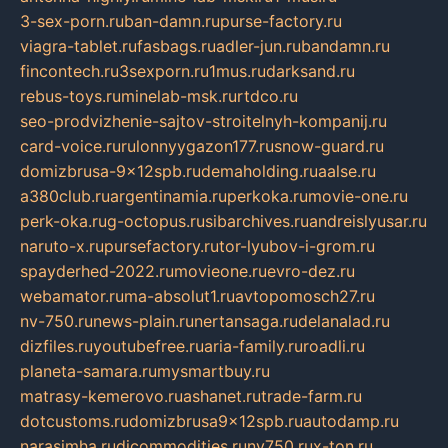
3-sex-porn.ru
ban-damn.ru
purse-factory.ru
viagra-tablet.ru
fasbags.ru
adler-jun.ru
bandamn.ru
fincontech.ru
3sexporn.ru
1mus.ru
darksand.ru
rebus-toys.ru
minelab-msk.ru
rtdco.ru
seo-prodvizhenie-sajtov-stroitelnyh-kompanij.ru
card-voice.ru
rulonnyygazon177.ru
snow-guard.ru
domizbrusa-9x12spb.ru
demaholding.ru
aalse.ru
a380club.ru
argentinamia.ru
perkoka.ru
movie-one.ru
perk-oka.ru
g-octopus.ru
sibarchives.ru
andreislyusar.ru
naruto-x.ru
pursefactory.ru
tor-lyubov-i-grom.ru
spayderhed-2022.ru
movieone.ru
evro-dez.ru
webamator.ru
ma-absolut1.ru
avtopomosch27.ru
nv-750.ru
news-plain.ru
nertansaga.ru
delanalad.ru
dizfiles.ru
youtubefree.ru
aria-family.ru
roadli.ru
planeta-samara.ru
mysmartbuy.ru
matrasy-kemerovo.ru
ashanet.ru
trade-farm.ru
dotcustoms.ru
domizbrusa9x12spb.ru
autodamp.ru
narasimha.ru
djcommodities.ru
nv750.ru
x-ton.ru