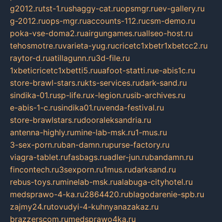
g2012.ru
tst-1.ru
shaggy-cat.ru
opsmgr.ru
ev-gallery.ru
g-2012.ru
ops-mgr.ru
accounts-112.ru
csm-demo.ru
poka-vse-doma2.ru
airgungames.ru
allseo-host.ru
tehosmotre.ru
varieta-yug.ru
cricetc1xbetr1xbetcc2.ru
raytor-d.ru
atillagunn.ru
3d-file.ru
1xbeticricetc1xbetti5.ru
uafoot-statti.ru
e-abis1c.ru
store-brawl-stars.ru
kts-services.ru
dark-sand.ru
sindika-01.ru
sp-life.ru
x-legion.ru
sib-archives.ru
e-abis-1-c.ru
sindika01.ru
venda-festival.ru
store-brawlstars.ru
dooraleksandria.ru
antenna-highly.ru
mine-lab-msk.ru
1-mus.ru
3-sex-porn.ru
ban-damn.ru
purse-factory.ru
viagra-tablet.ru
fasbags.ru
adler-jun.ru
bandamn.ru
fincontech.ru
3sexporn.ru
1mus.ru
darksand.ru
rebus-toys.ru
minelab-msk.ru
alabuga-cityhotel.ru
medsprawo-4-ka.ru
2864420.ru
blagodarenie-spb.ru
zajmy24.ru
tovudyi-4-kuhnyanazakaz.ru
brazzerscom.ru
medsprawo4ka.ru