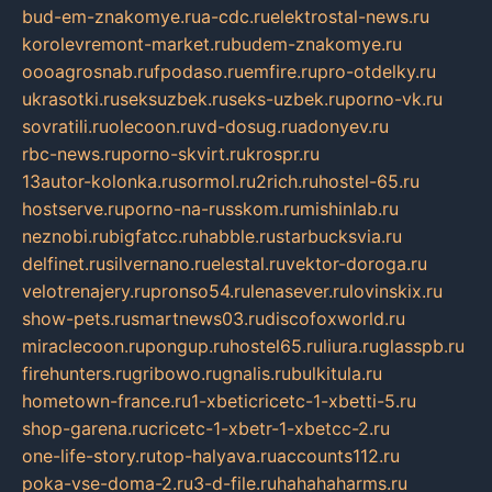
bud-em-znakomye.ru
a-cdc.ru
elektrostal-news.ru
korolevremont-market.ru
budem-znakomye.ru
oooagrosnab.ru
fpodaso.ru
emfire.ru
pro-otdelky.ru
ukrasotki.ru
seksuzbek.ru
seks-uzbek.ru
porno-vk.ru
sovratili.ru
olecoon.ru
vd-dosug.ru
adonyev.ru
rbc-news.ru
porno-skvirt.ru
krospr.ru
13autor-kolonka.ru
sormol.ru
2rich.ru
hostel-65.ru
hostserve.ru
porno-na-russkom.ru
mishinlab.ru
neznobi.ru
bigfatcc.ru
habble.ru
starbucksvia.ru
delfinet.ru
silvernano.ru
elestal.ru
vektor-doroga.ru
velotrenajery.ru
pronso54.ru
lenasever.ru
lovinskix.ru
show-pets.ru
smartnews03.ru
discofoxworld.ru
miraclecoon.ru
pongup.ru
hostel65.ru
liura.ru
glasspb.ru
firehunters.ru
gribowo.ru
gnalis.ru
bulkitula.ru
hometown-france.ru
1-xbeticricetc-1-xbetti-5.ru
shop-garena.ru
cricetc-1-xbetr-1-xbetcc-2.ru
one-life-story.ru
top-halyava.ru
accounts112.ru
poka-vse-doma-2.ru
3-d-file.ru
hahahaharms.ru