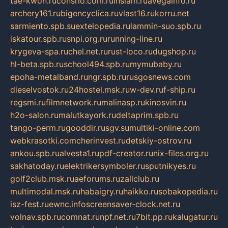
tae-kwon.ru
consrio.com.ru
insiam.ru
avegainfo.ru
archery161.ru
bigencyclica.ru
vlast16.ru
korru.net
sarmiento.spb.su
extelopedia.ru
lammin-suo.spb.ru
iskatour.spb.ru
snpi.org.ru
running-line.ru
krygeva-spa.ru
chel.net.ru
rust-loco.ru
dugshop.ru
hl-beta.spb.ru
school494.spb.ru
mymubaby.ru
epoha-metalband.ru
ngr.spb.ru
rusgosnews.com
dieselvostok.ru
24hostel.msk.ru
w-dev.ru
f-ship.ru
regsmi.ru
filmnetwork.ru
malinasp.ru
kinosvin.ru
h2o-salon.ru
malutkayork.ru
deltaprim.spb.ru
tango-perm.ru
gooddir.ru
sgv.su
multiki-online.com
webkrasotki.com
cherinvest.ru
detskiy-ostrov.ru
ankou.spb.ru
alvesta1.ru
pdf-creator.ru
nix-files.org.ru
sakhatoday.ru
elektrikersymboler.ru
sputnikyes.ru
golf2club.msk.ru
aeforums.ru
zallclub.ru
multimodal.msk.ru
habaigry.ru
haikko.ru
sobakopedia.ru
isz-fest.ru
ewnc.info
screensaver-clock.net.ru
volnav.spb.ru
comnat.ru
npf.net.ru
7bit.pp.ru
kalugatur.ru