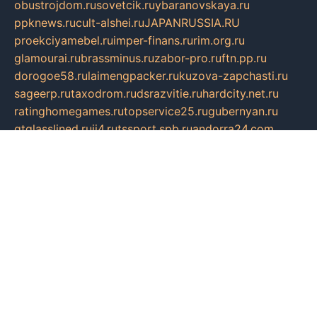
obustrojdom.ru
sovetcik.ru
ybaranovskaya.ru
ppknews.ru
cult-alshei.ru
JAPANRUSSIA.RU
proekciyamebel.ru
imper-finans.ru
rim.org.ru
glamourai.ru
brassminus.ru
zabor-pro.ru
ftn.pp.ru
dorogoe58.ru
laimengpacker.ru
kuzova-zapchasti.ru
sageerp.ru
taxodrom.ru
dsrazvitie.ru
hardcity.net.ru
ratinghomegames.ru
topservice25.ru
gubernyan.ru
gtglasslined.ru
ii4.ru
tssport.spb.ru
andorra24.com
blackwallstreet.ru
oboimos.ru
optim-doors.com.ru
ikuch.ru
nycr.org.ru
npa21.ru
vremya-ch.spb.ru
desert000.ru
ivtorgi.ru
ifiori.ru
catalog-statei.ru
dcv.org.ru
spetsmaster174.ru
ipkameryhiseeu.ru
dum26.ru
ruspol.spb.ru
fr-opendp.ru
kam-solnyshko.ru
cheyenne-arapaho.ru
sevzapmetal.spb.ru
ted-lapidus.spb.ru
parasite-eliminator.ru
sigma-complete.ru
modernworld.ru
dama-moda.ru
eholot-group.ru
sk-nvkz.ru
DRONGOLD.RU
democratia2.ru
i-farmer.ru
mass-sport.org