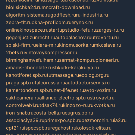
biolisichka24.ru
mncraft-download.ru
algoritm-sistema.ru
godflesh.ru
ru-industria.ru
zebra-tlt.ru
okna-proficom.ru
erynok.ru
onlinekinospace.ru
startupstudio-fefu.ru
zarges-ru.ru
gegenjustizunrecht.ru
autobalashov.ru
utrovortu.ru
spiski-firm.ru
elara-m.ru
kinomusorka.ru
mkcslava.ru
2bets.ru
vintovoykompressor.ru
birminghamvsfulham.ru
sarmat-komp.ru
pioneeri.ru
amadis-chocolate.ru
shkurki-karakulya.ru
kanotiforet.spb.ru
tutmassage.ru
ecolog.org.ru
praga.spb.ru
falcorussia.ru
autodoctorservis.ru
kamertondom.spb.ru
net-life.net.ru
avto-vozim.ru
sakhcamera.ru
alliance-electro.spb.ru
stroyavt.ru
controlweb1.ru
tdsak74.ru
kinzozo-ru.ru
kvotka.ru
iron-snab.ru
costa-bella.ru
eugrus.pp.ru
associaciya39.ru
primexpo.spb.ru
bezmorchin.ru
ia2.ru
cpt21.ru
ispecspb.ru
regahost.ru
kolosok-elita.ru