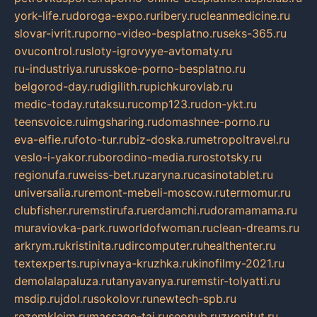
york-life.ru
doroga-expo.ru
ribery.ru
cleanmedicine.ru
slovar-ivrit.ru
porno-video-besplatno.ru
seks-365.ru
ovucontrol.ru
sloty-igrovyye-avtomaty.ru
ru-industriya.ru
russkoe-porno-besplatno.ru
belgorod-day.ru
digilith.ru
pichkurovlab.ru
medic-today.ru
taksu.ru
comp123.ru
don-ykt.ru
teensvoice.ru
imgsharing.ru
domashnee-porno.ru
eva-elfie.ru
foto-tur.ru
biz-doska.ru
metropoltravel.ru
veslo-i-yakor.ru
borodino-media.ru
rostotsky.ru
regionufa.ru
weiss-bet.ru
zaryna.ru
casinotablet.ru
universalia.ru
remont-mebeli-moscow.ru
termomur.ru
clubfisher.ru
remstirufa.ru
erdamchi.ru
doramamama.ru
muraviovka-park.ru
worldofwoman.ru
clean-dreams.ru
arkrym.ru
kristinita.ru
dircomputer.ru
healthenter.ru
textexperts.ru
pivnaya-kruzhka.ru
kinofilmy-2021.ru
demolalapaluza.ru
tanyavanya.ru
remstir-tolyatti.ru
msdip.ru
jdol.ru
sokolovr.ru
newtech-spb.ru
rezemkleim.ru
massage-tai.ru
seonub.ru
zvonitut.ru