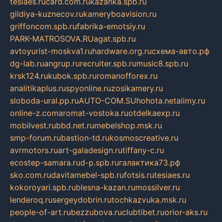
tesiaes.ru
card.com.ru
kazanka.spb.ru
gildiya-kuznecov.ru
kameryboavision.ru
griffoncom.spb.ru
fabrika-emotsiy.ru
PARK-MATROSOVA.RU
agat.spb.ru
avtoyurist-moskva1.ru
hardware.org.ru
схема-авто.рф
dg-lab.ru
angrup.ru
recruiter.spb.ru
music8.spb.ru
krsk124.ru
kubok.spb.ru
romanofforex.ru
analitikaplus.ru
spyonline.ru
zosikamery.ru
sloboda-ural.pp.ru
AUTO-COM.SU
hohota.net
alimy.ru
online-z.com
aromat-vostoka.ru
otdelkaexp.ru
mobilvest.ru
bbd.net.ru
mebelshop.msk.ru
smp-forum.ru
bastion-td.ru
kosmoscreative.ru
avrmotors.ru
art-galadesign.ru
tiffany-c.ru
ecostep-samara.ru
d-p.spb.ru
галактика73.рф
sko.com.ru
davitamebel-spb.ru
fotsis.ru
tesiaes.ru
kokoroyari.spb.ru
blesna-kazan.ru
mossilver.ru
lenderoq.ru
sergeydobrin.ru
tochkazvuka.msk.ru
people-of-art.ru
bezzubova.ru
clubtibet.ru
orior-aks.ru