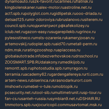
dynamoauto.ru
szk-favorit.ru
carlines.ru
flatnsk.ru
kingbolenskaner.ru
alex-motor.ru
astroline.net.ru
act1.spb.ru
polyglot.com.ru
gidlipetsk.ru
ooo-driada.ru
detsad125.ru
mir-zdoroviya.ru
bruslanovo.ru
siterem.ru
council.spb.ru
лодкипатриот.рф
kafekolizey.ru
iclub.net.ru
gazon-easy.ru
sugarepilekb.ru
grinox.ru
pylesostineco.ru
msts-ozarenie.ru
kameryjooan.ru
artemovskij.ru
dopler.spb.ru
aid70.ru
metall-perm.ru
ndm.msk.ru
ratingzooshop.ru
apiaccess.ru
globalautotrade.info
bezverhovskoe.ru
drsschool.ru
ZOOSMART.SPB.RU
dalakony.ru
medikijob.ru
remontt.spb.ru
photostudia.spb.ru
myragon.ru
terramia.ru
academy62.ru
gardengallereya.ru
rti.com.ru
artem-news.ru
biserinca.ru
krasnodarkurort.com
imshowtv.ru
mebel-v-tule.ru
mobtopik.ru
pcsecurity.net.ru
tool-sib.ru
multimetrunit.ru
sp-tour.ru
fan-cs.ru
santeh-russia.ru
symbian9.net.ru
DSHAIR.RU
tmmotors.spb.ru
xjocuricopii.com
musavtomat.msk.ru