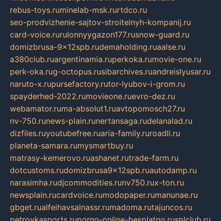
rebus-toys.ru
minelab-msk.ru
rtdco.ru
seo-prodvizhenie-sajtov-stroitelnyh-kompanij.ru
card-voice.ru
rulonnyygazon177.ru
snow-guard.ru
domizbrusa-9x12spb.ru
demaholding.ru
aalse.ru
a380club.ru
argentinamia.ru
perkoka.ru
movie-one.ru
perk-oka.ru
g-octopus.ru
sibarchives.ru
andreislyusar.ru
naruto-x.ru
pursefactory.ru
tor-lyubov-i-grom.ru
spayderhed-2022.ru
movieone.ru
evro-dez.ru
webamator.ru
ma-absolut1.ru
avtopomosch27.ru
nv-750.ru
news-plain.ru
nertansaga.ru
delanalad.ru
dizfiles.ru
youtubefree.ru
aria-family.ru
roadli.ru
planeta-samara.ru
mysmartbuy.ru
matrasy-kemerovo.ru
ashanet.ru
trade-farm.ru
dotcustoms.ru
domizbrusa9x12spb.ru
autodamp.ru
narasimha.ru
djcommodities.ru
nv750.ru
x-ton.ru
newsplain.ru
cardvoice.ru
modopaper.ru
manunae.ru
gbget.ru
alfeihavsalnassr.ru
madoma.ru
tajuncos.ru
petrovkasports.ru
porno-online-besplatno.ru
splclub.ru