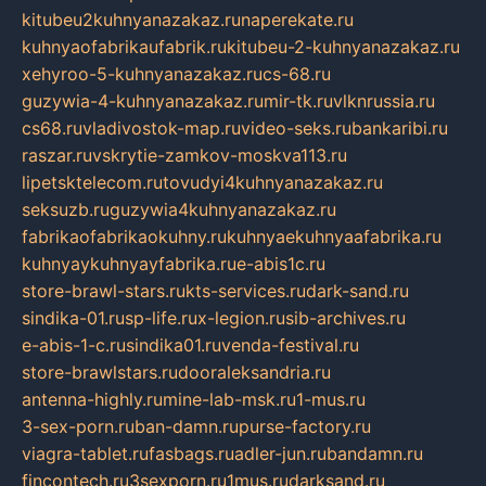
kitubeu2kuhnyanazakaz.ru
naperekate.ru
kuhnyaofabrikaufabrik.ru
kitubeu-2-kuhnyanazakaz.ru
xehyroo-5-kuhnyanazakaz.ru
cs-68.ru
guzywia-4-kuhnyanazakaz.ru
mir-tk.ru
vlknrussia.ru
cs68.ru
vladivostok-map.ru
video-seks.ru
bankaribi.ru
raszar.ru
vskrytie-zamkov-moskva113.ru
lipetsktelecom.ru
tovudyi4kuhnyanazakaz.ru
seksuzb.ru
guzywia4kuhnyanazakaz.ru
fabrikaofabrikaokuhny.ru
kuhnyaekuhnyaafabrika.ru
kuhnyaykuhnyayfabrika.ru
e-abis1c.ru
store-brawl-stars.ru
kts-services.ru
dark-sand.ru
sindika-01.ru
sp-life.ru
x-legion.ru
sib-archives.ru
e-abis-1-c.ru
sindika01.ru
venda-festival.ru
store-brawlstars.ru
dooraleksandria.ru
antenna-highly.ru
mine-lab-msk.ru
1-mus.ru
3-sex-porn.ru
ban-damn.ru
purse-factory.ru
viagra-tablet.ru
fasbags.ru
adler-jun.ru
bandamn.ru
fincontech.ru
3sexporn.ru
1mus.ru
darksand.ru