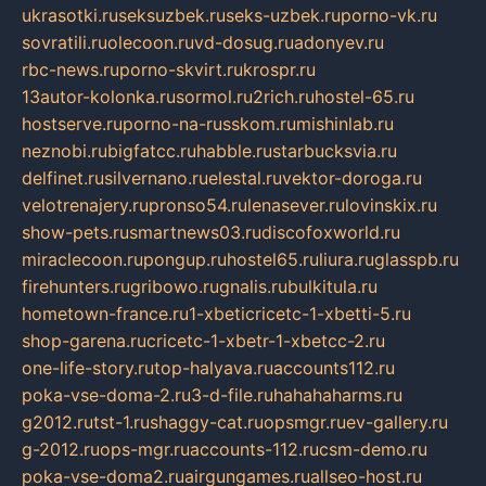
ukrasotki.ru
seksuzbek.ru
seks-uzbek.ru
porno-vk.ru
sovratili.ru
olecoon.ru
vd-dosug.ru
adonyev.ru
rbc-news.ru
porno-skvirt.ru
krospr.ru
13autor-kolonka.ru
sormol.ru
2rich.ru
hostel-65.ru
hostserve.ru
porno-na-russkom.ru
mishinlab.ru
neznobi.ru
bigfatcc.ru
habble.ru
starbucksvia.ru
delfinet.ru
silvernano.ru
elestal.ru
vektor-doroga.ru
velotrenajery.ru
pronso54.ru
lenasever.ru
lovinskix.ru
show-pets.ru
smartnews03.ru
discofoxworld.ru
miraclecoon.ru
pongup.ru
hostel65.ru
liura.ru
glasspb.ru
firehunters.ru
gribowo.ru
gnalis.ru
bulkitula.ru
hometown-france.ru
1-xbeticricetc-1-xbetti-5.ru
shop-garena.ru
cricetc-1-xbetr-1-xbetcc-2.ru
one-life-story.ru
top-halyava.ru
accounts112.ru
poka-vse-doma-2.ru
3-d-file.ru
hahahaharms.ru
g2012.ru
tst-1.ru
shaggy-cat.ru
opsmgr.ru
ev-gallery.ru
g-2012.ru
ops-mgr.ru
accounts-112.ru
csm-demo.ru
poka-vse-doma2.ru
airgungames.ru
allseo-host.ru