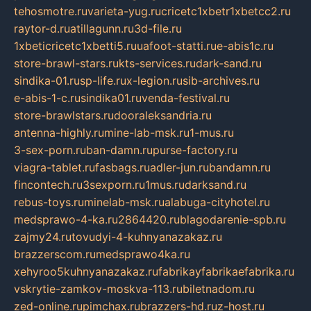
tehosmotre.ru
varieta-yug.ru
cricetc1xbetr1xbetcc2.ru
raytor-d.ru
atillagunn.ru
3d-file.ru
1xbeticricetc1xbetti5.ru
uafoot-statti.ru
e-abis1c.ru
store-brawl-stars.ru
kts-services.ru
dark-sand.ru
sindika-01.ru
sp-life.ru
x-legion.ru
sib-archives.ru
e-abis-1-c.ru
sindika01.ru
venda-festival.ru
store-brawlstars.ru
dooraleksandria.ru
antenna-highly.ru
mine-lab-msk.ru
1-mus.ru
3-sex-porn.ru
ban-damn.ru
purse-factory.ru
viagra-tablet.ru
fasbags.ru
adler-jun.ru
bandamn.ru
fincontech.ru
3sexporn.ru
1mus.ru
darksand.ru
rebus-toys.ru
minelab-msk.ru
alabuga-cityhotel.ru
medsprawo-4-ka.ru
2864420.ru
blagodarenie-spb.ru
zajmy24.ru
tovudyi-4-kuhnyanazakaz.ru
brazzerscom.ru
medsprawo4ka.ru
xehyroo5kuhnyanazakaz.ru
fabrikayfabrikaefabrika.ru
vskrytie-zamkov-moskva-113.ru
biletnadom.ru
zed-online.ru
pimchax.ru
brazzers-hd.ru
z-host.ru