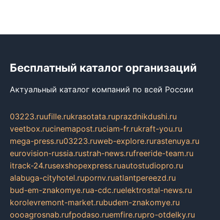
Бесплатный каталог организаций
Актуальный каталог компаний по всей России
03223.ru
ufille.ru
krasotata.ru
prazdnikdushi.ru
veetbox.ru
cinemapost.ru
ciam-fr.ru
kraft-you.ru
mega-press.ru
03223.ru
web-explore.ru
rastenuya.ru
eurovision-russia.ru
strah-news.ru
freeride-team.ru
itrack-24.ru
sexshopexpress.ru
autostudiopro.ru
alabuga-cityhotel.ru
pornv.ru
atlantpereezd.ru
bud-em-znakomye.ru
a-cdc.ru
elektrostal-news.ru
korolevremont-market.ru
budem-znakomye.ru
oooagrosnab.ru
fpodaso.ru
emfire.ru
pro-otdelky.ru