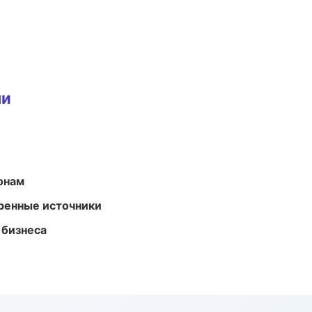
ми
онам
еренные источники
 бизнеса