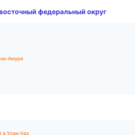
евосточный федеральный округ
к
-на-Амуре
т в Улан-Удэ