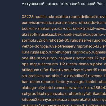
Актуальный каталог компаний по всей Рос
03223.ru
ufille.ru
krasotata.ru
prazdnikdushi.ru
v
eurovision-russia.ru
strah-news.ru
freeride-team
bud-em-znakomye.ru
a-cdc.ru
elektrostal-news.
ukrasotki.ru
seksuzbek.ru
seks-uzbek.ru
porno-v
sormol.ru
2rich.ru
hostel-65.ru
hostserve.ru
porno
vektor-doroga.ru
velotrenajery.ru
pronso54.ru
le
liura.ru
glasspb.ru
firehunters.ru
gribowo.ru
gnalis
one-life-story.ru
top-halyava.ru
accounts112.ru
p
ops-mgr.ru
accounts-112.ru
csm-demo.ru
poka-v
atillagunn.ru
3d-file.ru
1xbeticricetc1xbetti5.ru
ua
sib-archives.ru
e-abis-1-c.ru
sindika01.ru
venda-fe
ban-damn.ru
purse-factory.ru
viagra-tablet.ru
fa
alabuga-cityhotel.ru
medsprawo-4-ka.ru
286442
xehyroo5kuhnyanazakaz.ru
fabrikayfabrikaefab
kitubeu2kuhnyanazakaz.ru
naperekate.ru
kuhnya
guzywia-4-kuhnyanazakaz.ru
mir-tk.ru
vlknrussi