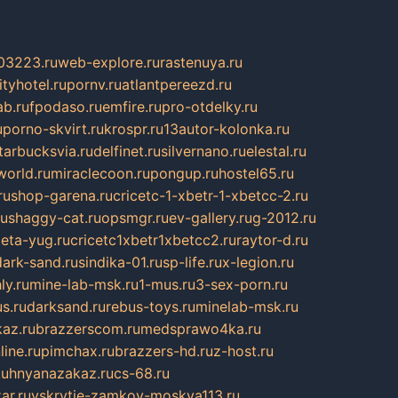
03223.ru
web-explore.ru
rastenuya.ru
tyhotel.ru
pornv.ru
atlantpereezd.ru
b.ru
fpodaso.ru
emfire.ru
pro-otdelky.ru
u
porno-skvirt.ru
krospr.ru
13autor-kolonka.ru
tarbucksvia.ru
delfinet.ru
silvernano.ru
elestal.ru
world.ru
miraclecoon.ru
pongup.ru
hostel65.ru
ru
shop-garena.ru
cricetc-1-xbetr-1-xbetcc-2.ru
ru
shaggy-cat.ru
opsmgr.ru
ev-gallery.ru
g-2012.ru
ieta-yug.ru
cricetc1xbetr1xbetcc2.ru
raytor-d.ru
dark-sand.ru
sindika-01.ru
sp-life.ru
x-legion.ru
ly.ru
mine-lab-msk.ru
1-mus.ru
3-sex-porn.ru
s.ru
darksand.ru
rebus-toys.ru
minelab-msk.ru
az.ru
brazzerscom.ru
medsprawo4ka.ru
line.ru
pimchax.ru
brazzers-hd.ru
z-host.ru
uhnyanazakaz.ru
cs-68.ru
ar.ru
vskrytie-zamkov-moskva113.ru