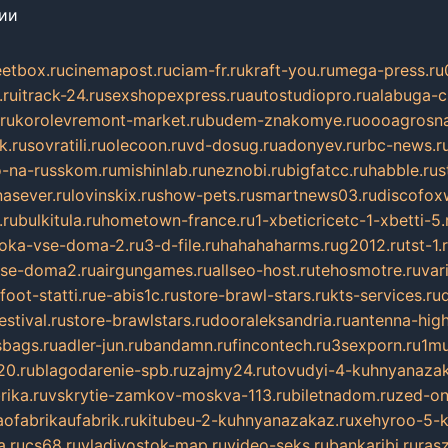
сии
eetbox.ru
cinemapost.ru
ciam-fr.ru
kraft-you.ru
mega-press.ru
.ru
itrack-24.ru
sexshopexpress.ru
autostudiopro.ru
alabuga-ci
ru
korolevremont-market.ru
budem-znakomye.ru
oooagrosna
k.ru
sovratili.ru
olecoon.ru
vd-dosug.ru
adonyev.ru
rbc-news.r
-na-russkom.ru
mishinlab.ru
neznobi.ru
bigfatcc.ru
habble.ru
s
nasever.ru
lovinskix.ru
show-pets.ru
smartnews03.ru
discofox
.ru
bulkitula.ru
hometown-france.ru
1-xbeticricetc-1-xbetti-5.
oka-vse-doma-2.ru
3-d-file.ru
hahahaharms.ru
g2012.ru
tst-1.
se-doma2.ru
airgungames.ru
allseo-host.ru
tehosmotre.ru
var
foot-statti.ru
e-abis1c.ru
store-brawl-stars.ru
kts-services.ru
stival.ru
store-brawlstars.ru
dooraleksandria.ru
antenna-high
sbags.ru
adler-jun.ru
bandamn.ru
fincontech.ru
3sexporn.ru
1mu
0.ru
blagodarenie-spb.ru
zajmy24.ru
tovudyi-4-kuhnyanazak
rika.ru
vskrytie-zamkov-moskva-113.ru
biletnadom.ru
zed-on
ofabrikaufabrik.ru
kitubeu-2-kuhnyanazakaz.ru
xehyroo-5-k
a.ru
cs68.ru
vladivostok-map.ru
video-seks.ru
bankaribi.ru
rasz