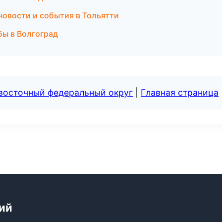
новости и события в Тольятти
бы в Волгоград
евосточный федеральный округ
|
Главная страница
ий