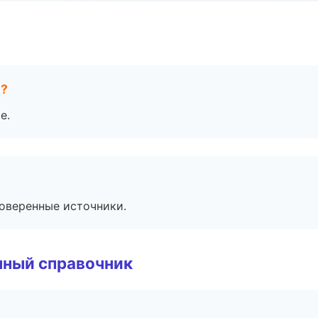
е?
е.
роверенные источники.
нный справочник