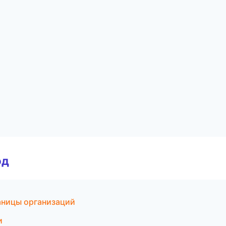
од
аницы организаций
и