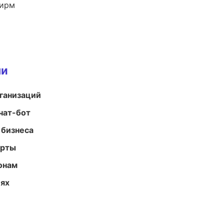
фирм
ми
ганизаций
чат-бот
 бизнеса
арты
онам
иях