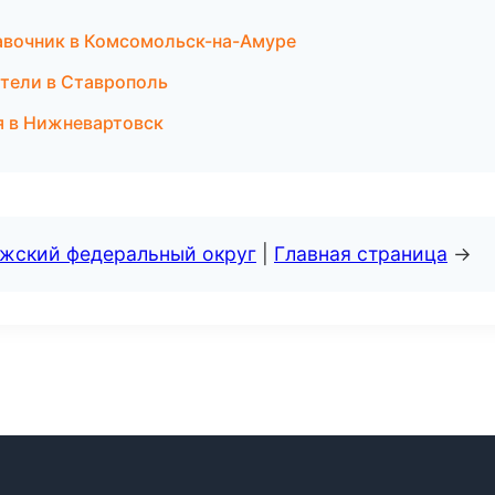
равочник в Комсомольск-на-Амуре
ители в Ставрополь
я в Нижневартовск
лжский федеральный округ
|
Главная страница
→