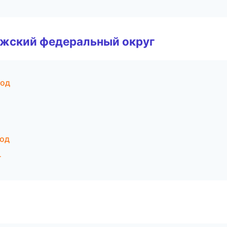
лжский федеральный округ
род
род
г