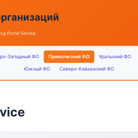
организаций
од Portal Service
ро-Западный ФО
Приволжский ФО
Уральский ФО
Южный ФО
Северо-Кавказский ФО
vice