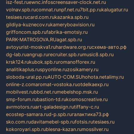
isz-fest.ru
ewnc.info
screensaver-clock.net.ru
volnav.spb.ru
comnat.ru
npf.net.ru
7bit.pp.ru
kalugatur.ru
tesiaes.ru
card.com.ru
kazanka.spb.ru
gildiya-kuznecov.ru
kameryboavision.ru
griffoncom.spb.ru
fabrika-emotsiy.ru
PARK-MATROSOVA.RU
agat.spb.ru
avtoyurist-moskva1.ru
hardware.org.ru
схема-авто.рф
dg-lab.ru
angrup.ru
recruiter.spb.ru
music8.spb.ru
krsk124.ru
kubok.spb.ru
romanofforex.ru
analitikaplus.ru
spyonline.ru
zosikamery.ru
sloboda-ural.pp.ru
AUTO-COM.SU
hohota.net
alimy.ru
online-z.com
aromat-vostoka.ru
otdelkaexp.ru
mobilvest.ru
bbd.net.ru
mebelshop.msk.ru
smp-forum.ru
bastion-td.ru
kosmoscreative.ru
avrmotors.ru
art-galadesign.ru
tiffany-c.ru
ecostep-samara.ru
d-p.spb.ru
галактика73.рф
sko.com.ru
davitamebel-spb.ru
fotsis.ru
tesiaes.ru
kokoroyari.spb.ru
blesna-kazan.ru
mossilver.ru