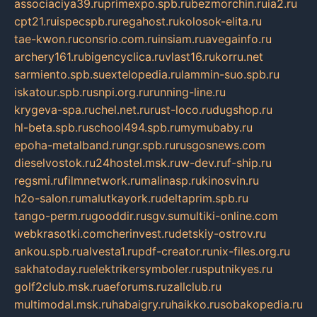
associaciya39.ru
primexpo.spb.ru
bezmorchin.ru
ia2.ru
cpt21.ru
ispecspb.ru
regahost.ru
kolosok-elita.ru
tae-kwon.ru
consrio.com.ru
insiam.ru
avegainfo.ru
archery161.ru
bigencyclica.ru
vlast16.ru
korru.net
sarmiento.spb.su
extelopedia.ru
lammin-suo.spb.ru
iskatour.spb.ru
snpi.org.ru
running-line.ru
krygeva-spa.ru
chel.net.ru
rust-loco.ru
dugshop.ru
hl-beta.spb.ru
school494.spb.ru
mymubaby.ru
epoha-metalband.ru
ngr.spb.ru
rusgosnews.com
dieselvostok.ru
24hostel.msk.ru
w-dev.ru
f-ship.ru
regsmi.ru
filmnetwork.ru
malinasp.ru
kinosvin.ru
h2o-salon.ru
malutkayork.ru
deltaprim.spb.ru
tango-perm.ru
gooddir.ru
sgv.su
multiki-online.com
webkrasotki.com
cherinvest.ru
detskiy-ostrov.ru
ankou.spb.ru
alvesta1.ru
pdf-creator.ru
nix-files.org.ru
sakhatoday.ru
elektrikersymboler.ru
sputnikyes.ru
golf2club.msk.ru
aeforums.ru
zallclub.ru
multimodal.msk.ru
habaigry.ru
haikko.ru
sobakopedia.ru