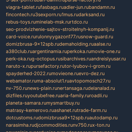
viagra-tablet.ru
fasbags.ru
adler-jun.ru
bandamn.ru
fincontech.ru
3sexporn.ru
1mus.ru
darksand.ru
rebus-toys.ru
minelab-msk.ru
rtdco.ru
seo-prodvizhenie-sajtov-stroitelnyh-kompanij.ru
card-voice.ru
rulonnyygazon177.ru
snow-guard.ru
domizbrusa-9x12spb.ru
demaholding.ru
aalse.ru
a380club.ru
argentinamia.ru
perkoka.ru
movie-one.ru
perk-oka.ru
g-octopus.ru
sibarchives.ru
andreislyusar.ru
naruto-x.ru
pursefactory.ru
tor-lyubov-i-grom.ru
spayderhed-2022.ru
movieone.ru
evro-dez.ru
webamator.ru
ma-absolut1.ru
avtopomosch27.ru
nv-750.ru
news-plain.ru
nertansaga.ru
delanalad.ru
dizfiles.ru
youtubefree.ru
aria-family.ru
roadli.ru
planeta-samara.ru
mysmartbuy.ru
matrasy-kemerovo.ru
ashanet.ru
trade-farm.ru
dotcustoms.ru
domizbrusa9x12spb.ru
autodamp.ru
narasimha.ru
djcommodities.ru
nv750.ru
x-ton.ru