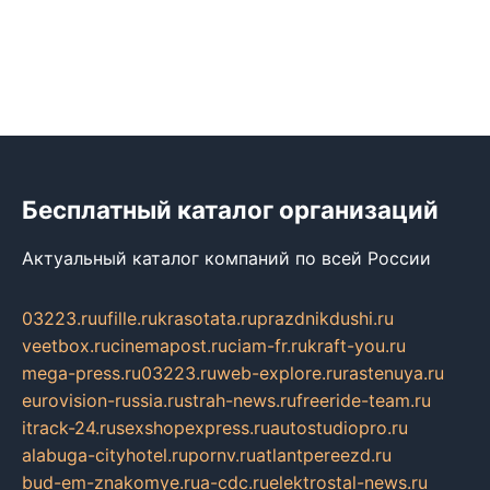
Бесплатный каталог организаций
Актуальный каталог компаний по всей России
03223.ru
ufille.ru
krasotata.ru
prazdnikdushi.ru
veetbox.ru
cinemapost.ru
ciam-fr.ru
kraft-you.ru
mega-press.ru
03223.ru
web-explore.ru
rastenuya.ru
eurovision-russia.ru
strah-news.ru
freeride-team.ru
itrack-24.ru
sexshopexpress.ru
autostudiopro.ru
alabuga-cityhotel.ru
pornv.ru
atlantpereezd.ru
bud-em-znakomye.ru
a-cdc.ru
elektrostal-news.ru