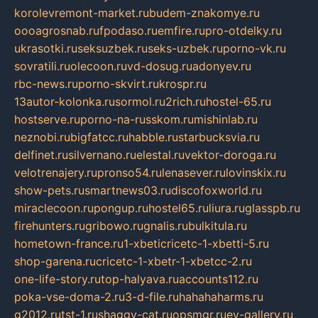
korolevremont-market.ru
budem-znakomye.ru
oooagrosnab.ru
fpodaso.ru
emfire.ru
pro-otdelky.ru
ukrasotki.ru
seksuzbek.ru
seks-uzbek.ru
porno-vk.ru
sovratili.ru
olecoon.ru
vd-dosug.ru
adonyev.ru
rbc-news.ru
porno-skvirt.ru
krospr.ru
13autor-kolonka.ru
sormol.ru
2rich.ru
hostel-65.ru
hostserve.ru
porno-na-russkom.ru
mishinlab.ru
neznobi.ru
bigfatcc.ru
habble.ru
starbucksvia.ru
delfinet.ru
silvernano.ru
elestal.ru
vektor-doroga.ru
velotrenajery.ru
pronso54.ru
lenasever.ru
lovinskix.ru
show-pets.ru
smartnews03.ru
discofoxworld.ru
miraclecoon.ru
pongup.ru
hostel65.ru
liura.ru
glasspb.ru
firehunters.ru
gribowo.ru
gnalis.ru
bulkitula.ru
hometown-france.ru
1-xbeticricetc-1-xbetti-5.ru
shop-garena.ru
cricetc-1-xbetr-1-xbetcc-2.ru
one-life-story.ru
top-halyava.ru
accounts112.ru
poka-vse-doma-2.ru
3-d-file.ru
hahahaharms.ru
g2012.ru
tst-1.ru
shaggy-cat.ru
opsmgr.ru
ev-gallery.ru