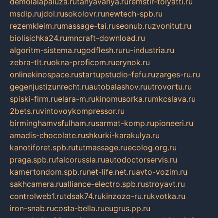
demolalapaluza.ru
tanyavanya.ru
remstir-tolyatti.ru
msdip.ru
jdol.ru
sokolovr.ru
newtech-spb.ru
rezemkleim.ru
massage-tai.ru
seonub.ru
zvonitut.ru
biolisichka24.ru
mncraft-download.ru
algoritm-sistema.ru
godflesh.ru
ru-industria.ru
zebra-tlt.ru
okna-proficom.ru
erynok.ru
onlinekinospace.ru
startupstudio-fefu.ru
zarges-ru.ru
gegenjustizunrecht.ru
autobalashov.ru
utrovortu.ru
spiski-firm.ru
elara-m.ru
kinomusorka.ru
mkcslava.ru
2bets.ru
vintovoykompressor.ru
birminghamvsfulham.ru
sarmat-komp.ru
pioneeri.ru
amadis-chocolate.ru
shkurki-karakulya.ru
kanotiforet.spb.ru
tutmassage.ru
ecolog.org.ru
praga.spb.ru
falcorussia.ru
autodoctorservis.ru
kamertondom.spb.ru
net-life.net.ru
avto-vozim.ru
sakhcamera.ru
alliance-electro.spb.ru
stroyavt.ru
controlweb1.ru
tdsak74.ru
kinzozo-ru.ru
kvotka.ru
iron-snab.ru
costa-bella.ru
eugrus.pp.ru