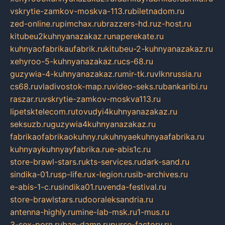
vskrytie-zamkov-moskva-113.ru
biletnadom.ru
zed-online.ru
pimchax.ru
brazzers-hd.ru
z-host.ru
kitubeu2kuhnyanazakaz.ru
naperekate.ru
kuhnyaofabrikaufabrik.ru
kitubeu-2-kuhnyanazakaz.ru
xehyroo-5-kuhnyanazakaz.ru
cs-68.ru
guzywia-4-kuhnyanazakaz.ru
mir-tk.ru
vlknrussia.ru
cs68.ru
vladivostok-map.ru
video-seks.ru
bankaribi.ru
raszar.ru
vskrytie-zamkov-moskva113.ru
lipetsktelecom.ru
tovudyi4kuhnyanazakaz.ru
seksuzb.ru
guzywia4kuhnyanazakaz.ru
fabrikaofabrikaokuhny.ru
kuhnyaekuhnyaafabrika.ru
kuhnyaykuhnyayfabrika.ru
e-abis1c.ru
store-brawl-stars.ru
kts-services.ru
dark-sand.ru
sindika-01.ru
sp-life.ru
x-legion.ru
sib-archives.ru
e-abis-1-c.ru
sindika01.ru
venda-festival.ru
store-brawlstars.ru
dooraleksandria.ru
antenna-highly.ru
mine-lab-msk.ru
1-mus.ru
3-sex-porn.ru
ban-damn.ru
purse-factory.ru