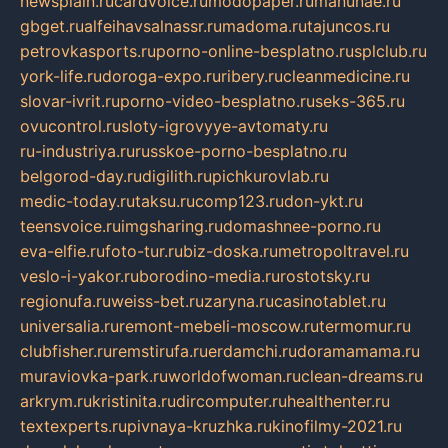
newsplain.ru
cardvoice.ru
modopaper.ru
manunae.ru
gbget.ru
alfeihavsalnassr.ru
madoma.ru
tajuncos.ru
petrovkasports.ru
porno-online-besplatno.ru
splclub.ru
york-life.ru
doroga-expo.ru
ribery.ru
cleanmedicine.ru
slovar-ivrit.ru
porno-video-besplatno.ru
seks-365.ru
ovucontrol.ru
sloty-igrovyye-avtomaty.ru
ru-industriya.ru
russkoe-porno-besplatno.ru
belgorod-day.ru
digilith.ru
pichkurovlab.ru
medic-today.ru
taksu.ru
comp123.ru
don-ykt.ru
teensvoice.ru
imgsharing.ru
domashnee-porno.ru
eva-elfie.ru
foto-tur.ru
biz-doska.ru
metropoltravel.ru
veslo-i-yakor.ru
borodino-media.ru
rostotsky.ru
regionufa.ru
weiss-bet.ru
zaryna.ru
casinotablet.ru
universalia.ru
remont-mebeli-moscow.ru
termomur.ru
clubfisher.ru
remstirufa.ru
erdamchi.ru
doramamama.ru
muraviovka-park.ru
worldofwoman.ru
clean-dreams.ru
arkrym.ru
kristinita.ru
dircomputer.ru
healthenter.ru
textexperts.ru
pivnaya-kruzhka.ru
kinofilmy-2021.ru