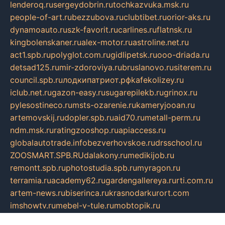
lenderoq.ru
sergeydobrin.ru
tochkazvuka.msk.ru
people-of-art.ru
bezzubova.ru
clubtibet.ru
orior-aks.ru
dynamoauto.ru
szk-favorit.ru
carlines.ru
flatnsk.ru
kingbolenskaner.ru
alex-motor.ru
astroline.net.ru
act1.spb.ru
polyglot.com.ru
gidlipetsk.ru
ooo-driada.ru
detsad125.ru
mir-zdoroviya.ru
bruslanovo.ru
siterem.ru
council.spb.ru
лодкипатриот.рф
kafekolizey.ru
iclub.net.ru
gazon-easy.ru
sugarepilekb.ru
grinox.ru
pylesostineco.ru
msts-ozarenie.ru
kameryjooan.ru
artemovskij.ru
dopler.spb.ru
aid70.ru
metall-perm.ru
ndm.msk.ru
ratingzooshop.ru
apiaccess.ru
globalautotrade.info
bezverhovskoe.ru
drsschool.ru
ZOOSMART.SPB.RU
dalakony.ru
medikijob.ru
remontt.spb.ru
photostudia.spb.ru
myragon.ru
terramia.ru
academy62.ru
gardengallereya.ru
rti.com.ru
artem-news.ru
biserinca.ru
krasnodarkurort.com
imshowtv.ru
mebel-v-tule.ru
mobtopik.ru
pcsecurity.net.ru
tool-sib.ru
multimetrunit.ru
sp-tour.ru