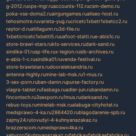
g-2012.ru
ops-mgr.ru
accounts-112.ru
csm-demo.ru
poka-vse-doma2.ru
airgungames.ru
allseo-host.ru
tehosmotre.ru
varieta-yug.ru
cricetc1xbetr1xbetcc2.ru
raytor-d.ru
atillagunn.ru
3d-file.ru
1xbeticricetc1xbetti5.ru
uafoot-statti.ru
e-abis1c.ru
store-brawl-stars.ru
kts-services.ru
dark-sand.ru
sindika-01.ru
sp-life.ru
x-legion.ru
sib-archives.ru
e-abis-1-c.ru
sindika01.ru
venda-festival.ru
store-brawlstars.ru
dooraleksandria.ru
antenna-highly.ru
mine-lab-msk.ru
1-mus.ru
3-sex-porn.ru
ban-damn.ru
purse-factory.ru
viagra-tablet.ru
fasbags.ru
adler-jun.ru
bandamn.ru
fincontech.ru
3sexporn.ru
1mus.ru
darksand.ru
rebus-toys.ru
minelab-msk.ru
alabuga-cityhotel.ru
medsprawo-4-ka.ru
2864420.ru
blagodarenie-spb.ru
zajmy24.ru
tovudyi-4-kuhnyanazakaz.ru
brazzerscom.ru
medsprawo4ka.ru
xehyroo5kuhnyanazakaz.ru
fabrikayfabrikaefabrika.ru