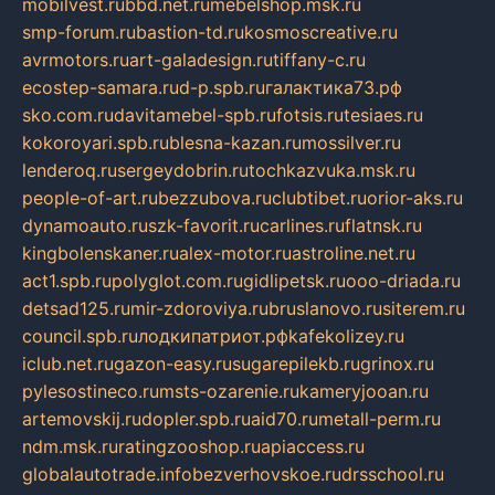
mobilvest.ru
bbd.net.ru
mebelshop.msk.ru
smp-forum.ru
bastion-td.ru
kosmoscreative.ru
avrmotors.ru
art-galadesign.ru
tiffany-c.ru
ecostep-samara.ru
d-p.spb.ru
галактика73.рф
sko.com.ru
davitamebel-spb.ru
fotsis.ru
tesiaes.ru
kokoroyari.spb.ru
blesna-kazan.ru
mossilver.ru
lenderoq.ru
sergeydobrin.ru
tochkazvuka.msk.ru
people-of-art.ru
bezzubova.ru
clubtibet.ru
orior-aks.ru
dynamoauto.ru
szk-favorit.ru
carlines.ru
flatnsk.ru
kingbolenskaner.ru
alex-motor.ru
astroline.net.ru
act1.spb.ru
polyglot.com.ru
gidlipetsk.ru
ooo-driada.ru
detsad125.ru
mir-zdoroviya.ru
bruslanovo.ru
siterem.ru
council.spb.ru
лодкипатриот.рф
kafekolizey.ru
iclub.net.ru
gazon-easy.ru
sugarepilekb.ru
grinox.ru
pylesostineco.ru
msts-ozarenie.ru
kameryjooan.ru
artemovskij.ru
dopler.spb.ru
aid70.ru
metall-perm.ru
ndm.msk.ru
ratingzooshop.ru
apiaccess.ru
globalautotrade.info
bezverhovskoe.ru
drsschool.ru