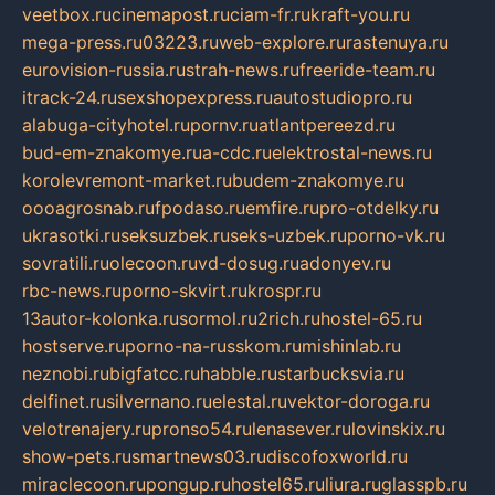
veetbox.ru
cinemapost.ru
ciam-fr.ru
kraft-you.ru
mega-press.ru
03223.ru
web-explore.ru
rastenuya.ru
eurovision-russia.ru
strah-news.ru
freeride-team.ru
itrack-24.ru
sexshopexpress.ru
autostudiopro.ru
alabuga-cityhotel.ru
pornv.ru
atlantpereezd.ru
bud-em-znakomye.ru
a-cdc.ru
elektrostal-news.ru
korolevremont-market.ru
budem-znakomye.ru
oooagrosnab.ru
fpodaso.ru
emfire.ru
pro-otdelky.ru
ukrasotki.ru
seksuzbek.ru
seks-uzbek.ru
porno-vk.ru
sovratili.ru
olecoon.ru
vd-dosug.ru
adonyev.ru
rbc-news.ru
porno-skvirt.ru
krospr.ru
13autor-kolonka.ru
sormol.ru
2rich.ru
hostel-65.ru
hostserve.ru
porno-na-russkom.ru
mishinlab.ru
neznobi.ru
bigfatcc.ru
habble.ru
starbucksvia.ru
delfinet.ru
silvernano.ru
elestal.ru
vektor-doroga.ru
velotrenajery.ru
pronso54.ru
lenasever.ru
lovinskix.ru
show-pets.ru
smartnews03.ru
discofoxworld.ru
miraclecoon.ru
pongup.ru
hostel65.ru
liura.ru
glasspb.ru