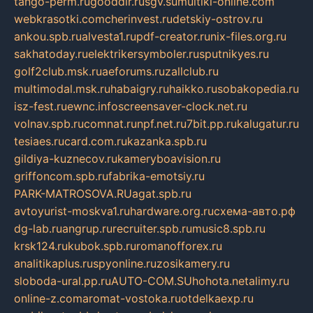
tango-perm.ru
gooddir.ru
sgv.su
multiki-online.com
webkrasotki.com
cherinvest.ru
detskiy-ostrov.ru
ankou.spb.ru
alvesta1.ru
pdf-creator.ru
nix-files.org.ru
sakhatoday.ru
elektrikersymboler.ru
sputnikyes.ru
golf2club.msk.ru
aeforums.ru
zallclub.ru
multimodal.msk.ru
habaigry.ru
haikko.ru
sobakopedia.ru
isz-fest.ru
ewnc.info
screensaver-clock.net.ru
volnav.spb.ru
comnat.ru
npf.net.ru
7bit.pp.ru
kalugatur.ru
tesiaes.ru
card.com.ru
kazanka.spb.ru
gildiya-kuznecov.ru
kameryboavision.ru
griffoncom.spb.ru
fabrika-emotsiy.ru
PARK-MATROSOVA.RU
agat.spb.ru
avtoyurist-moskva1.ru
hardware.org.ru
схема-авто.рф
dg-lab.ru
angrup.ru
recruiter.spb.ru
music8.spb.ru
krsk124.ru
kubok.spb.ru
romanofforex.ru
analitikaplus.ru
spyonline.ru
zosikamery.ru
sloboda-ural.pp.ru
AUTO-COM.SU
hohota.net
alimy.ru
online-z.com
aromat-vostoka.ru
otdelkaexp.ru