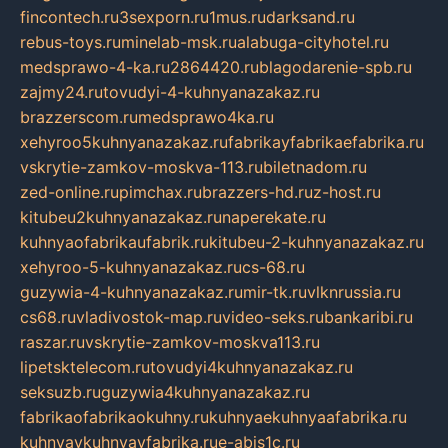
fincontech.ru
3sexporn.ru
1mus.ru
darksand.ru
rebus-toys.ru
minelab-msk.ru
alabuga-cityhotel.ru
medsprawo-4-ka.ru
2864420.ru
blagodarenie-spb.ru
zajmy24.ru
tovudyi-4-kuhnyanazakaz.ru
brazzerscom.ru
medsprawo4ka.ru
xehyroo5kuhnyanazakaz.ru
fabrikayfabrikaefabrika.ru
vskrytie-zamkov-moskva-113.ru
biletnadom.ru
zed-online.ru
pimchax.ru
brazzers-hd.ru
z-host.ru
kitubeu2kuhnyanazakaz.ru
naperekate.ru
kuhnyaofabrikaufabrik.ru
kitubeu-2-kuhnyanazakaz.ru
xehyroo-5-kuhnyanazakaz.ru
cs-68.ru
guzywia-4-kuhnyanazakaz.ru
mir-tk.ru
vlknrussia.ru
cs68.ru
vladivostok-map.ru
video-seks.ru
bankaribi.ru
raszar.ru
vskrytie-zamkov-moskva113.ru
lipetsktelecom.ru
tovudyi4kuhnyanazakaz.ru
seksuzb.ru
guzywia4kuhnyanazakaz.ru
fabrikaofabrikaokuhny.ru
kuhnyaekuhnyaafabrika.ru
kuhnyaykuhnyayfabrika.ru
e-abis1c.ru