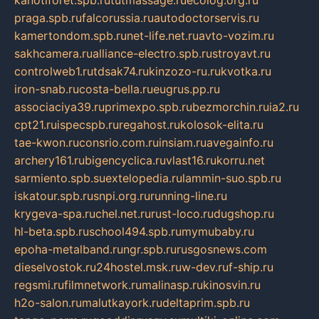
kanotiforet.spb.ru
tutmassage.ru
ecolog.org.ru
praga.spb.ru
falcorussia.ru
autodoctorservis.ru
kamertondom.spb.ru
net-life.net.ru
avto-vozim.ru
sakhcamera.ru
alliance-electro.spb.ru
stroyavt.ru
controlweb1.ru
tdsak74.ru
kinzozo-ru.ru
kvotka.ru
iron-snab.ru
costa-bella.ru
eugrus.pp.ru
associaciya39.ru
primexpo.spb.ru
bezmorchin.ru
ia2.ru
cpt21.ru
ispecspb.ru
regahost.ru
kolosok-elita.ru
tae-kwon.ru
consrio.com.ru
insiam.ru
avegainfo.ru
archery161.ru
bigencyclica.ru
vlast16.ru
korru.net
sarmiento.spb.su
extelopedia.ru
lammin-suo.spb.ru
iskatour.spb.ru
snpi.org.ru
running-line.ru
krygeva-spa.ru
chel.net.ru
rust-loco.ru
dugshop.ru
hl-beta.spb.ru
school494.spb.ru
mymubaby.ru
epoha-metalband.ru
ngr.spb.ru
rusgosnews.com
dieselvostok.ru
24hostel.msk.ru
w-dev.ru
f-ship.ru
regsmi.ru
filmnetwork.ru
malinasp.ru
kinosvin.ru
h2o-salon.ru
malutkayork.ru
deltaprim.spb.ru