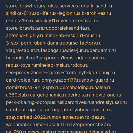
store-brawl-stars.ru
kts-services.ru
dark-sand.ru
sindika-01.ru
sp-life.ru
x-legion.ru
sib-archives.ru
e-abis-1-c.ru
sindika01.ru
venda-festival.ru
store-brawlstars.ru
dooraleksandria.ru
antenna-highly.ru
mine-lab-msk.ru
1-mus.ru
3-sex-porn.ru
ban-damn.ru
purse-factory.ru
viagra-tablet.ru
fasbags.ru
adler-jun.ru
bandamn.ru
fincontech.ru
3sexporn.ru
1mus.ru
darksand.ru
rebus-toys.ru
minelab-msk.ru
rtdco.ru
seo-prodvizhenie-sajtov-stroitelnyh-kompanij.ru
card-voice.ru
rulonnyygazon177.ru
snow-guard.ru
domizbrusa-9x12spb.ru
demaholding.ru
aalse.ru
a380club.ru
argentinamia.ru
perkoka.ru
movie-one.ru
perk-oka.ru
g-octopus.ru
sibarchives.ru
andreislyusar.ru
naruto-x.ru
pursefactory.ru
tor-lyubov-i-grom.ru
spayderhed-2022.ru
movieone.ru
evro-dez.ru
webamator.ru
ma-absolut1.ru
avtopomosch27.ru
nv-750.ru
news-plain.ru
nertansaga.ru
delanalad.ru