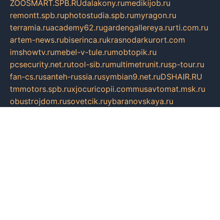
ZOOSMART.SPB.RU
dalakony.ru
medikijob.ru
remontt.spb.ru
photostudia.spb.ru
myragon.ru
terramia.ru
academy62.ru
gardengallereya.ru
rti.com.ru
artem-news.ru
biserinca.ru
krasnodarkurort.com
imshowtv.ru
mebel-v-tule.ru
mobtopik.ru
pcsecurity.net.ru
tool-sib.ru
multimetrunit.ru
sp-tour.ru
fan-cs.ru
santeh-russia.ru
symbian9.net.ru
DSHAIR.RU
tmmotors.spb.ru
xjocuricopii.com
musavtomat.msk.ru
obustrojdom.ru
sovetcik.ru
ybaranovskaya.ru
ppknews.ru
cult-alshei.ru
JAPANRUSSIA.RU
proekciyamebel.ru
imper-finans.ru
rim.org.ru
glamourai.ru
brassminus.ru
zabor-pro.ru
ftn.pp.ru
dorogoe58.ru
laimengpacker.ru
kuzova-zapchasti.ru
sageerp.ru
taxodrom.ru
dsrazvitie.ru
hardcity.net.ru
ratinghomegames.ru
topservice25.ru
gubernyan.ru
gtglasslined.ru
ii4.ru
tssport.spb.ru
andorra24.com
blackwallstreet.ru
oboimos.ru
optim-doors.com.ru
ikuch.ru
nycr.org.ru
npa21.ru
vremya-ch.spb.ru