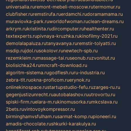
universalia.ru
remont-mebeli-moscow.ru
termomur.ru
clubfisher.ru
remstirufa.ru
erdamchi.ru
doramamama.ru
muraviovka-park.ru
worldofwoman.ru
clean-dreams.ru
arkrym.ru
kristinita.ru
dircomputer.ru
healthenter.ru
textexperts.ru
pivnaya-kruzhka.ru
kinofilmy-2021.ru
demolalapaluza.ru
tanyavanya.ru
remstir-tolyatti.ru
msdip.ru
jdol.ru
sokolovr.ru
newtech-spb.ru
rezemkleim.ru
massage-tai.ru
seonub.ru
zvonitut.ru
biolisichka24.ru
mncraft-download.ru
algoritm-sistema.ru
godflesh.ru
ru-industria.ru
zebra-tlt.ru
okna-proficom.ru
erynok.ru
onlinekinospace.ru
startupstudio-fefu.ru
zarges-ru.ru
gegenjustizunrecht.ru
autobalashov.ru
utrovortu.ru
spiski-firm.ru
elara-m.ru
kinomusorka.ru
mkcslava.ru
2bets.ru
vintovoykompressor.ru
birminghamvsfulham.ru
sarmat-komp.ru
pioneeri.ru
amadis-chocolate.ru
shkurki-karakulya.ru