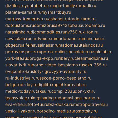
dizfiles.ru
youtubefree.ru
aria-family.ru
roadli.ru
planeta-samara.ru
mysmartbuy.ru
matrasy-kemerovo.ru
ashanet.ru
trade-farm.ru
dotcustoms.ru
domizbrusa9x12spb.ru
autodamp.ru
narasimha.ru
djcommodities.ru
nv750.ru
x-ton.ru
newsplain.ru
cardvoice.ru
modopaper.ru
manunae.ru
gbget.ru
alfeihavsalnassr.ru
madoma.ru
tajuncos.ru
petrovkasports.ru
porno-online-besplatno.ru
splclub.ru
york-life.ru
doroga-expo.ru
ribery.ru
cleanmedicine.ru
slovar-ivrit.ru
porno-video-besplatno.ru
seks-365.ru
ovucontrol.ru
sloty-igrovyye-avtomaty.ru
ru-industriya.ru
russkoe-porno-besplatno.ru
belgorod-day.ru
digilith.ru
pichkurovlab.ru
medic-today.ru
taksu.ru
comp123.ru
don-ykt.ru
teensvoice.ru
imgsharing.ru
domashnee-porno.ru
eva-elfie.ru
foto-tur.ru
biz-doska.ru
metropoltravel.ru
veslo-i-yakor.ru
borodino-media.ru
rostotsky.ru
regionufa.ru
weiss-bet.ru
zaryna.ru
casinotablet.ru