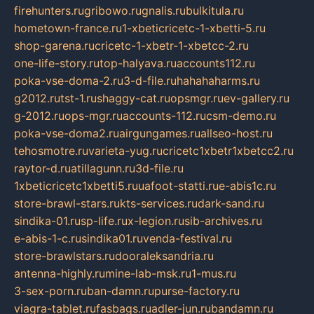
firehunters.ru
gribowo.ru
gnalis.ru
bulkitula.ru
hometown-france.ru
1-xbeticricetc-1-xbetti-5.ru
shop-garena.ru
cricetc-1-xbetr-1-xbetcc-2.ru
one-life-story.ru
top-halyava.ru
accounts112.ru
poka-vse-doma-2.ru
3-d-file.ru
hahahaharms.ru
g2012.ru
tst-1.ru
shaggy-cat.ru
opsmgr.ru
ev-gallery.ru
g-2012.ru
ops-mgr.ru
accounts-112.ru
csm-demo.ru
poka-vse-doma2.ru
airgungames.ru
allseo-host.ru
tehosmotre.ru
varieta-yug.ru
cricetc1xbetr1xbetcc2.ru
raytor-d.ru
atillagunn.ru
3d-file.ru
1xbeticricetc1xbetti5.ru
uafoot-statti.ru
e-abis1c.ru
store-brawl-stars.ru
kts-services.ru
dark-sand.ru
sindika-01.ru
sp-life.ru
x-legion.ru
sib-archives.ru
e-abis-1-c.ru
sindika01.ru
venda-festival.ru
store-brawlstars.ru
dooraleksandria.ru
antenna-highly.ru
mine-lab-msk.ru
1-mus.ru
3-sex-porn.ru
ban-damn.ru
purse-factory.ru
viagra-tablet.ru
fasbags.ru
adler-jun.ru
bandamn.ru