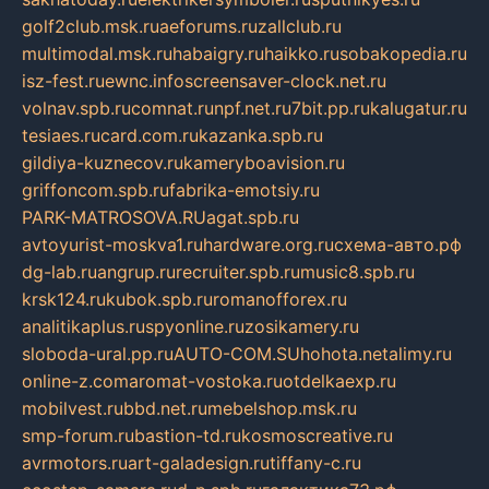
golf2club.msk.ru
aeforums.ru
zallclub.ru
multimodal.msk.ru
habaigry.ru
haikko.ru
sobakopedia.ru
isz-fest.ru
ewnc.info
screensaver-clock.net.ru
volnav.spb.ru
comnat.ru
npf.net.ru
7bit.pp.ru
kalugatur.ru
tesiaes.ru
card.com.ru
kazanka.spb.ru
gildiya-kuznecov.ru
kameryboavision.ru
griffoncom.spb.ru
fabrika-emotsiy.ru
PARK-MATROSOVA.RU
agat.spb.ru
avtoyurist-moskva1.ru
hardware.org.ru
схема-авто.рф
dg-lab.ru
angrup.ru
recruiter.spb.ru
music8.spb.ru
krsk124.ru
kubok.spb.ru
romanofforex.ru
analitikaplus.ru
spyonline.ru
zosikamery.ru
sloboda-ural.pp.ru
AUTO-COM.SU
hohota.net
alimy.ru
online-z.com
aromat-vostoka.ru
otdelkaexp.ru
mobilvest.ru
bbd.net.ru
mebelshop.msk.ru
smp-forum.ru
bastion-td.ru
kosmoscreative.ru
avrmotors.ru
art-galadesign.ru
tiffany-c.ru