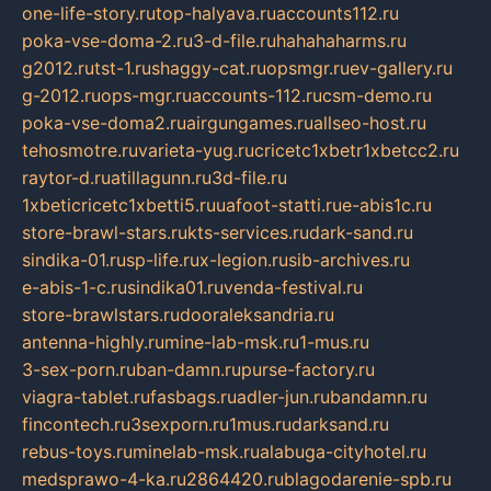
one-life-story.ru
top-halyava.ru
accounts112.ru
poka-vse-doma-2.ru
3-d-file.ru
hahahaharms.ru
g2012.ru
tst-1.ru
shaggy-cat.ru
opsmgr.ru
ev-gallery.ru
g-2012.ru
ops-mgr.ru
accounts-112.ru
csm-demo.ru
poka-vse-doma2.ru
airgungames.ru
allseo-host.ru
tehosmotre.ru
varieta-yug.ru
cricetc1xbetr1xbetcc2.ru
raytor-d.ru
atillagunn.ru
3d-file.ru
1xbeticricetc1xbetti5.ru
uafoot-statti.ru
e-abis1c.ru
store-brawl-stars.ru
kts-services.ru
dark-sand.ru
sindika-01.ru
sp-life.ru
x-legion.ru
sib-archives.ru
e-abis-1-c.ru
sindika01.ru
venda-festival.ru
store-brawlstars.ru
dooraleksandria.ru
antenna-highly.ru
mine-lab-msk.ru
1-mus.ru
3-sex-porn.ru
ban-damn.ru
purse-factory.ru
viagra-tablet.ru
fasbags.ru
adler-jun.ru
bandamn.ru
fincontech.ru
3sexporn.ru
1mus.ru
darksand.ru
rebus-toys.ru
minelab-msk.ru
alabuga-cityhotel.ru
medsprawo-4-ka.ru
2864420.ru
blagodarenie-spb.ru