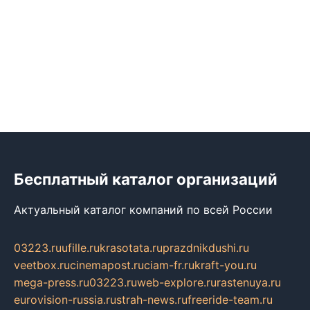
Бесплатный каталог организаций
Актуальный каталог компаний по всей России
03223.ru
ufille.ru
krasotata.ru
prazdnikdushi.ru
veetbox.ru
cinemapost.ru
ciam-fr.ru
kraft-you.ru
mega-press.ru
03223.ru
web-explore.ru
rastenuya.ru
eurovision-russia.ru
strah-news.ru
freeride-team.ru