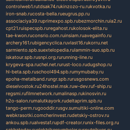
controlweb1.ru
tdsak74.ru
kinzozo-ru.ru
kvotka.ru
iron-snab.ru
costa-bella.ru
eugrus.pp.ru
associaciya39.ru
primexpo.spb.ru
bezmorchin.ru
ia2.ru
cpt21.ru
ispecspb.ru
regahost.ru
kolosok-elita.ru
tae-kwon.ru
consrio.com.ru
insiam.ru
avegainfo.ru
archery161.ru
bigencyclica.ru
vlast16.ru
korru.net
sarmiento.spb.su
extelopedia.ru
lammin-suo.spb.ru
iskatour.spb.ru
snpi.org.ru
running-line.ru
krygeva-spa.ru
chel.net.ru
rust-loco.ru
dugshop.ru
hl-beta.spb.ru
school494.spb.ru
mymubaby.ru
epoha-metalband.ru
ngr.spb.ru
rusgosnews.com
dieselvostok.ru
24hostel.msk.ru
w-dev.ru
f-ship.ru
regsmi.ru
filmnetwork.ru
malinasp.ru
kinosvin.ru
h2o-salon.ru
malutkayork.ru
deltaprim.spb.ru
tango-perm.ru
gooddir.ru
sgv.su
multiki-online.com
webkrasotki.com
cherinvest.ru
detskiy-ostrov.ru
ankou.spb.ru
alvesta1.ru
pdf-creator.ru
nix-files.org.ru
sakhatoday.ru
elektrikersymboler.ru
sputnikyes.ru