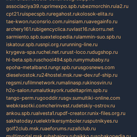
associaciya39.ru
primexpo.spb.ru
bezmorchin.ru
ia2.ru
cpt21.ru
ispecspb.ru
regahost.ru
kolosok-elita.ru
tae-kwon.ru
consrio.com.ru
insiam.ru
avegainfo.ru
archery161.ru
bigencyclica.ru
vlast16.ru
korru.net
sarmiento.spb.su
extelopedia.ru
lammin-suo.spb.ru
iskatour.spb.ru
snpi.org.ru
running-line.ru
krygeva-spa.ru
chel.net.ru
rust-loco.ru
dugshop.ru
hl-beta.spb.ru
school494.spb.ru
mymubaby.ru
epoha-metalband.ru
ngr.spb.ru
rusgosnews.com
dieselvostok.ru
24hostel.msk.ru
w-dev.ru
f-ship.ru
regsmi.ru
filmnetwork.ru
malinasp.ru
kinosvin.ru
h2o-salon.ru
malutkayork.ru
deltaprim.spb.ru
tango-perm.ru
gooddir.ru
sgv.su
multiki-online.com
webkrasotki.com
cherinvest.ru
detskiy-ostrov.ru
ankou.spb.ru
alvesta1.ru
pdf-creator.ru
nix-files.org.ru
sakhatoday.ru
elektrikersymboler.ru
sputnikyes.ru
golf2club.msk.ru
aeforums.ru
zallclub.ru
multimodal.msk.ru
habaigry.ru
haikko.ru
sobakopedia.ru