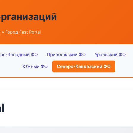
организаций
г
» Город Fast Portal
ро-Западный ФО
Приволжский ФО
Уральский ФО
Южный ФО
Северо-Кавказский ФО
l