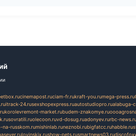
ий
сии
eetbox.ru
cinemapost.ru
ciam-fr.ru
kraft-you.ru
mega-press.ru
.ru
itrack-24.ru
sexshopexpress.ru
autostudiopro.ru
alabuga-ci
ru
korolevremont-market.ru
budem-znakomye.ru
oooagrosna
k.ru
sovratili.ru
olecoon.ru
vd-dosug.ru
adonyev.ru
rbc-news.r
-na-russkom.ru
mishinlab.ru
neznobi.ru
bigfatcc.ru
habble.ru
s
nasever.ru
lovinskix.ru
show-pets.ru
smartnews03.ru
discofox