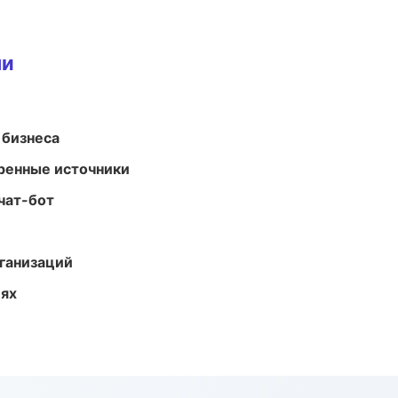
ми
 бизнеса
еренные источники
чат-бот
ганизаций
иях