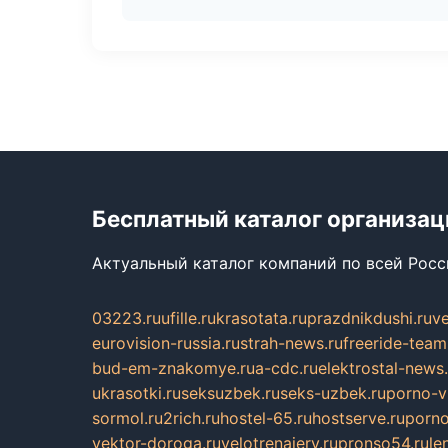
Бесплатный каталог организац
Актуальный каталог компаний по всей Рос
03223.ru
ufille.ru
krasotata.ru
prazdnikdushi.ru
v
eurovision-russia.ru
strah-news.ru
freeride-team
bud-em-znakomye.ru
a-cdc.ru
elektrostal-news.
ukrasotki.ru
seksuzbek.ru
seks-uzbek.ru
porno-v
sormol.ru
2rich.ru
hostel-65.ru
hostserve.ru
porno
vektor-doroga.ru
velotrenajery.ru
pronso54.ru
le