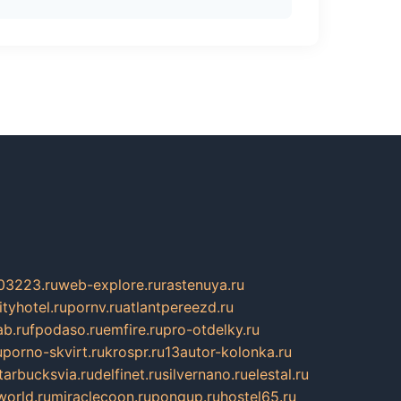
03223.ru
web-explore.ru
rastenuya.ru
tyhotel.ru
pornv.ru
atlantpereezd.ru
b.ru
fpodaso.ru
emfire.ru
pro-otdelky.ru
u
porno-skvirt.ru
krospr.ru
13autor-kolonka.ru
tarbucksvia.ru
delfinet.ru
silvernano.ru
elestal.ru
world.ru
miraclecoon.ru
pongup.ru
hostel65.ru