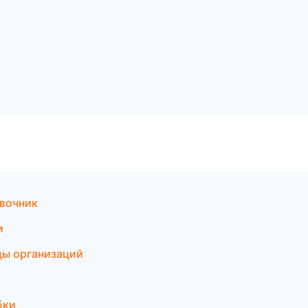
авочник
и
цы организаций
бки