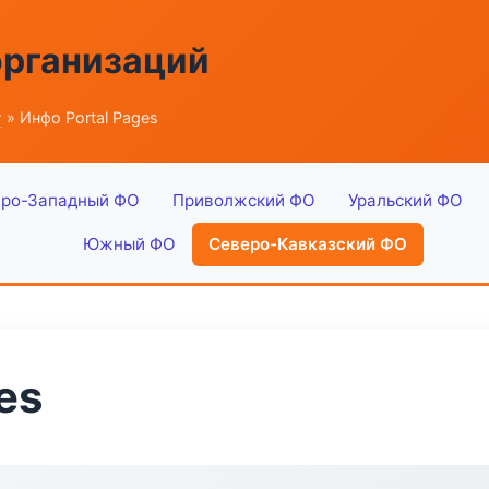
организаций
г
» Инфо Portal Pages
ро-Западный ФО
Приволжский ФО
Уральский ФО
Южный ФО
Северо-Кавказский ФО
es