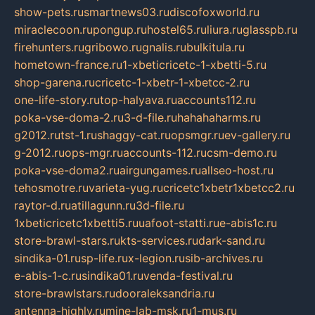
show-pets.ru
smartnews03.ru
discofoxworld.ru
miraclecoon.ru
pongup.ru
hostel65.ru
liura.ru
glasspb.ru
firehunters.ru
gribowo.ru
gnalis.ru
bulkitula.ru
hometown-france.ru
1-xbeticricetc-1-xbetti-5.ru
shop-garena.ru
cricetc-1-xbetr-1-xbetcc-2.ru
one-life-story.ru
top-halyava.ru
accounts112.ru
poka-vse-doma-2.ru
3-d-file.ru
hahahaharms.ru
g2012.ru
tst-1.ru
shaggy-cat.ru
opsmgr.ru
ev-gallery.ru
g-2012.ru
ops-mgr.ru
accounts-112.ru
csm-demo.ru
poka-vse-doma2.ru
airgungames.ru
allseo-host.ru
tehosmotre.ru
varieta-yug.ru
cricetc1xbetr1xbetcc2.ru
raytor-d.ru
atillagunn.ru
3d-file.ru
1xbeticricetc1xbetti5.ru
uafoot-statti.ru
e-abis1c.ru
store-brawl-stars.ru
kts-services.ru
dark-sand.ru
sindika-01.ru
sp-life.ru
x-legion.ru
sib-archives.ru
e-abis-1-c.ru
sindika01.ru
venda-festival.ru
store-brawlstars.ru
dooraleksandria.ru
antenna-highly.ru
mine-lab-msk.ru
1-mus.ru