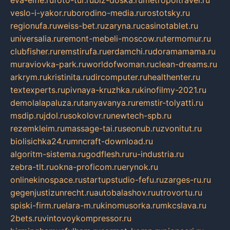
veslo-i-yakor.ru
borodino-media.ru
rostotsky.ru
regionufa.ru
weiss-bet.ru
zaryna.ru
casinotablet.ru
universalia.ru
remont-mebeli-moscow.ru
termomur.ru
clubfisher.ru
remstirufa.ru
erdamchi.ru
doramamama.ru
muraviovka-park.ru
worldofwoman.ru
clean-dreams.ru
arkrym.ru
kristinita.ru
dircomputer.ru
healthenter.ru
textexperts.ru
pivnaya-kruzhka.ru
kinofilmy-2021.ru
demolalapaluza.ru
tanyavanya.ru
remstir-tolyatti.ru
msdip.ru
jdol.ru
sokolovr.ru
newtech-spb.ru
rezemkleim.ru
massage-tai.ru
seonub.ru
zvonitut.ru
biolisichka24.ru
mncraft-download.ru
algoritm-sistema.ru
godflesh.ru
ru-industria.ru
zebra-tlt.ru
okna-proficom.ru
erynok.ru
onlinekinospace.ru
startupstudio-fefu.ru
zarges-ru.ru
gegenjustizunrecht.ru
autobalashov.ru
utrovortu.ru
spiski-firm.ru
elara-m.ru
kinomusorka.ru
mkcslava.ru
2bets.ru
vintovoykompressor.ru