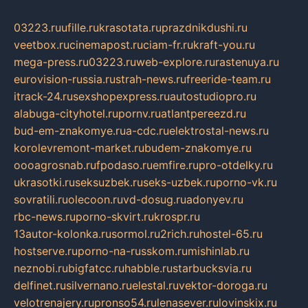
03223.ru
ufille.ru
krasotata.ru
prazdnikdushi.ru
veetbox.ru
cinemapost.ru
ciam-fr.ru
kraft-you.ru
mega-press.ru
03223.ru
web-explore.ru
rastenuya.ru
eurovision-russia.ru
strah-news.ru
freeride-team.ru
itrack-24.ru
sexshopexpress.ru
autostudiopro.ru
alabuga-cityhotel.ru
pornv.ru
atlantpereezd.ru
bud-em-znakomye.ru
a-cdc.ru
elektrostal-news.ru
korolevremont-market.ru
budem-znakomye.ru
oooagrosnab.ru
fpodaso.ru
emfire.ru
pro-otdelky.ru
ukrasotki.ru
seksuzbek.ru
seks-uzbek.ru
porno-vk.ru
sovratili.ru
olecoon.ru
vd-dosug.ru
adonyev.ru
rbc-news.ru
porno-skvirt.ru
krospr.ru
13autor-kolonka.ru
sormol.ru
2rich.ru
hostel-65.ru
hostserve.ru
porno-na-russkom.ru
mishinlab.ru
neznobi.ru
bigfatcc.ru
habble.ru
starbucksvia.ru
delfinet.ru
silvernano.ru
elestal.ru
vektor-doroga.ru
velotrenajery.ru
pronso54.ru
lenasever.ru
lovinskix.ru