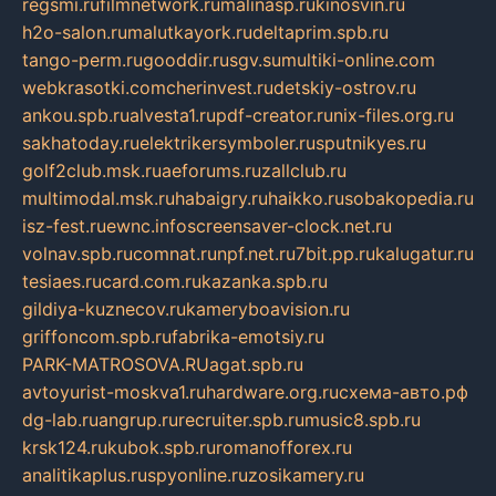
regsmi.ru
filmnetwork.ru
malinasp.ru
kinosvin.ru
h2o-salon.ru
malutkayork.ru
deltaprim.spb.ru
tango-perm.ru
gooddir.ru
sgv.su
multiki-online.com
webkrasotki.com
cherinvest.ru
detskiy-ostrov.ru
ankou.spb.ru
alvesta1.ru
pdf-creator.ru
nix-files.org.ru
sakhatoday.ru
elektrikersymboler.ru
sputnikyes.ru
golf2club.msk.ru
aeforums.ru
zallclub.ru
multimodal.msk.ru
habaigry.ru
haikko.ru
sobakopedia.ru
isz-fest.ru
ewnc.info
screensaver-clock.net.ru
volnav.spb.ru
comnat.ru
npf.net.ru
7bit.pp.ru
kalugatur.ru
tesiaes.ru
card.com.ru
kazanka.spb.ru
gildiya-kuznecov.ru
kameryboavision.ru
griffoncom.spb.ru
fabrika-emotsiy.ru
PARK-MATROSOVA.RU
agat.spb.ru
avtoyurist-moskva1.ru
hardware.org.ru
схема-авто.рф
dg-lab.ru
angrup.ru
recruiter.spb.ru
music8.spb.ru
krsk124.ru
kubok.spb.ru
romanofforex.ru
analitikaplus.ru
spyonline.ru
zosikamery.ru