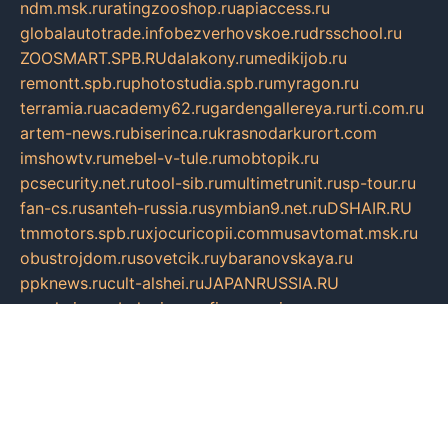
ndm.msk.ru
ratingzooshop.ru
apiaccess.ru
globalautotrade.info
bezverhovskoe.ru
drsschool.ru
ZOOSMART.SPB.RU
dalakony.ru
medikijob.ru
remontt.spb.ru
photostudia.spb.ru
myragon.ru
terramia.ru
academy62.ru
gardengallereya.ru
rti.com.ru
artem-news.ru
biserinca.ru
krasnodarkurort.com
imshowtv.ru
mebel-v-tule.ru
mobtopik.ru
pcsecurity.net.ru
tool-sib.ru
multimetrunit.ru
sp-tour.ru
fan-cs.ru
santeh-russia.ru
symbian9.net.ru
DSHAIR.RU
tmmotors.spb.ru
xjocuricopii.com
musavtomat.msk.ru
obustrojdom.ru
sovetcik.ru
ybaranovskaya.ru
ppknews.ru
cult-alshei.ru
JAPANRUSSIA.RU
proekciyamebel.ru
imper-finans.ru
rim.org.ru
glamourai.ru
brassminus.ru
zabor-pro.ru
ftn.pp.ru
dorogoe58.ru
laimengpacker.ru
kuzova-zapchasti.ru
sageerp.ru
taxodrom.ru
dsrazvitie.ru
hardcity.net.ru
ratinghomegames.ru
topservice25.ru
gubernyan.ru
gtglasslined.ru
ii4.ru
tssport.spb.ru
andorra24.com