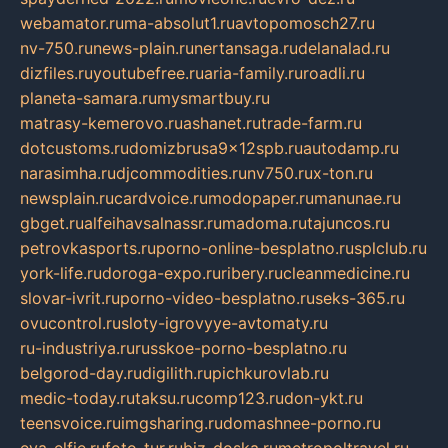
webamator.ru
ma-absolut1.ru
avtopomosch27.ru
nv-750.ru
news-plain.ru
nertansaga.ru
delanalad.ru
dizfiles.ru
youtubefree.ru
aria-family.ru
roadli.ru
planeta-samara.ru
mysmartbuy.ru
matrasy-kemerovo.ru
ashanet.ru
trade-farm.ru
dotcustoms.ru
domizbrusa9x12spb.ru
autodamp.ru
narasimha.ru
djcommodities.ru
nv750.ru
x-ton.ru
newsplain.ru
cardvoice.ru
modopaper.ru
manunae.ru
gbget.ru
alfeihavsalnassr.ru
madoma.ru
tajuncos.ru
petrovkasports.ru
porno-online-besplatno.ru
splclub.ru
york-life.ru
doroga-expo.ru
ribery.ru
cleanmedicine.ru
slovar-ivrit.ru
porno-video-besplatno.ru
seks-365.ru
ovucontrol.ru
sloty-igrovyye-avtomaty.ru
ru-industriya.ru
russkoe-porno-besplatno.ru
belgorod-day.ru
digilith.ru
pichkurovlab.ru
medic-today.ru
taksu.ru
comp123.ru
don-ykt.ru
teensvoice.ru
imgsharing.ru
domashnee-porno.ru
eva-elfie.ru
foto-tur.ru
biz-doska.ru
metropoltravel.ru