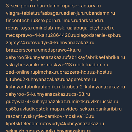
3-sex-porn.ru
ban-damn.ru
purse-factory.ru
viagra-tablet.ru
fasbags.ru
adler-jun.ru
bandamn.ru
fincontech.ru
3sexporn.ru
1mus.ru
darksand.ru
rebus-toys.ru
minelab-msk.ru
alabuga-cityhotel.ru
medsprawo-4-ka.ru
2864420.ru
blagodarenie-spb.ru
zajmy24.ru
tovudyi-4-kuhnyanazakaz.ru
brazzerscom.ru
medsprawo4ka.ru
xehyroo5kuhnyanazakaz.ru
fabrikayfabrikaefabrika.ru
vskrytie-zamkov-moskva-113.ru
biletnadom.ru
zed-online.ru
pimchax.ru
brazzers-hd.ru
z-host.ru
kitubeu2kuhnyanazakaz.ru
naperekate.ru
kuhnyaofabrikaufabrik.ru
kitubeu-2-kuhnyanazakaz.ru
xehyroo-5-kuhnyanazakaz.ru
cs-68.ru
guzywia-4-kuhnyanazakaz.ru
mir-tk.ru
vlknrussia.ru
cs68.ru
vladivostok-map.ru
video-seks.ru
bankaribi.ru
raszar.ru
vskrytie-zamkov-moskva113.ru
lipetsktelecom.ru
tovudyi4kuhnyanazakaz.ru
seksuzb.ru
guzywia4kuhnyanazakaz.ru