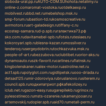
sloboda-ural.pp.ru
AUTO-COM.SU
hohota.net
alimy.ru
online-z.com
aromat-vostoka.ru
otdelkaexp.ru
mobilvest.ru
bbd.net.ru
mebelshop.msk.ru
smp-forum.ru
bastion-td.ru
kosmoscreative.ru
avrmotors.ru
art-galadesign.ru
tiffany-c.ru
ecostep-samara.ru
d-p.spb.ru
галактика73.рф
sko.com.ru
davitamebel-spb.ru
fotsis.ru
tesiaes.ru
kokoroyari.spb.ru
blesna-kazan.ru
mossilver.ru
lenderoq.ru
sergeydobrin.ru
tochkazvuka.msk.ru
people-of-art.ru
bezzubova.ru
clubtibet.ru
orior-aks.ru
dynamoauto.ru
szk-favorit.ru
carlines.ru
flatnsk.ru
kingbolenskaner.ru
alex-motor.ru
astroline.net.ru
act1.spb.ru
polyglot.com.ru
gidlipetsk.ru
ooo-driada.ru
detsad125.ru
mir-zdoroviya.ru
bruslanovo.ru
siterem.ru
council.spb.ru
лодкипатриот.рф
kafekolizey.ru
iclub.net.ru
gazon-easy.ru
sugarepilekb.ru
grinox.ru
pylesostineco.ru
msts-ozarenie.ru
kameryjooan.ru
artemovskij.ru
dopler.spb.ru
aid70.ru
metall-perm.ru