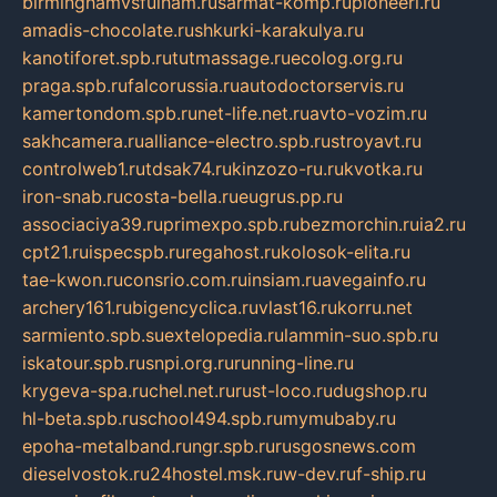
birminghamvsfulham.ru
sarmat-komp.ru
pioneeri.ru
amadis-chocolate.ru
shkurki-karakulya.ru
kanotiforet.spb.ru
tutmassage.ru
ecolog.org.ru
praga.spb.ru
falcorussia.ru
autodoctorservis.ru
kamertondom.spb.ru
net-life.net.ru
avto-vozim.ru
sakhcamera.ru
alliance-electro.spb.ru
stroyavt.ru
controlweb1.ru
tdsak74.ru
kinzozo-ru.ru
kvotka.ru
iron-snab.ru
costa-bella.ru
eugrus.pp.ru
associaciya39.ru
primexpo.spb.ru
bezmorchin.ru
ia2.ru
cpt21.ru
ispecspb.ru
regahost.ru
kolosok-elita.ru
tae-kwon.ru
consrio.com.ru
insiam.ru
avegainfo.ru
archery161.ru
bigencyclica.ru
vlast16.ru
korru.net
sarmiento.spb.su
extelopedia.ru
lammin-suo.spb.ru
iskatour.spb.ru
snpi.org.ru
running-line.ru
krygeva-spa.ru
chel.net.ru
rust-loco.ru
dugshop.ru
hl-beta.spb.ru
school494.spb.ru
mymubaby.ru
epoha-metalband.ru
ngr.spb.ru
rusgosnews.com
dieselvostok.ru
24hostel.msk.ru
w-dev.ru
f-ship.ru