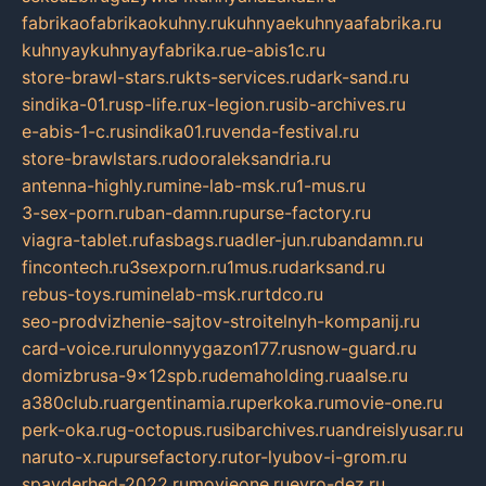
fabrikaofabrikaokuhny.ru
kuhnyaekuhnyaafabrika.ru
kuhnyaykuhnyayfabrika.ru
e-abis1c.ru
store-brawl-stars.ru
kts-services.ru
dark-sand.ru
sindika-01.ru
sp-life.ru
x-legion.ru
sib-archives.ru
e-abis-1-c.ru
sindika01.ru
venda-festival.ru
store-brawlstars.ru
dooraleksandria.ru
antenna-highly.ru
mine-lab-msk.ru
1-mus.ru
3-sex-porn.ru
ban-damn.ru
purse-factory.ru
viagra-tablet.ru
fasbags.ru
adler-jun.ru
bandamn.ru
fincontech.ru
3sexporn.ru
1mus.ru
darksand.ru
rebus-toys.ru
minelab-msk.ru
rtdco.ru
seo-prodvizhenie-sajtov-stroitelnyh-kompanij.ru
card-voice.ru
rulonnyygazon177.ru
snow-guard.ru
domizbrusa-9x12spb.ru
demaholding.ru
aalse.ru
a380club.ru
argentinamia.ru
perkoka.ru
movie-one.ru
perk-oka.ru
g-octopus.ru
sibarchives.ru
andreislyusar.ru
naruto-x.ru
pursefactory.ru
tor-lyubov-i-grom.ru
spayderhed-2022.ru
movieone.ru
evro-dez.ru