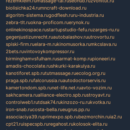
rezemkleim.ru
massage-tai.ru
seonub.ru
zvonitut.ru
biolisichka24.ru
mncraft-download.ru
algoritm-sistema.ru
godflesh.ru
ru-industria.ru
zebra-tlt.ru
okna-proficom.ru
erynok.ru
onlinekinospace.ru
startupstudio-fefu.ru
zarges-ru.ru
gegenjustizunrecht.ru
autobalashov.ru
utrovortu.ru
spiski-firm.ru
elara-m.ru
kinomusorka.ru
mkcslava.ru
2bets.ru
vintovoykompressor.ru
birminghamvsfulham.ru
sarmat-komp.ru
pioneeri.ru
amadis-chocolate.ru
shkurki-karakulya.ru
kanotiforet.spb.ru
tutmassage.ru
ecolog.org.ru
praga.spb.ru
falcorussia.ru
autodoctorservis.ru
kamertondom.spb.ru
net-life.net.ru
avto-vozim.ru
sakhcamera.ru
alliance-electro.spb.ru
stroyavt.ru
controlweb1.ru
tdsak74.ru
kinzozo-ru.ru
kvotka.ru
iron-snab.ru
costa-bella.ru
eugrus.pp.ru
associaciya39.ru
primexpo.spb.ru
bezmorchin.ru
ia2.ru
cpt21.ru
ispecspb.ru
regahost.ru
kolosok-elita.ru