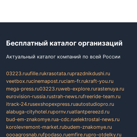
Бесплатный каталог организаций
Актуальный каталог компаний по всей России
03223.ru
ufille.ru
krasotata.ru
prazdnikdushi.ru
veetbox.ru
cinemapost.ru
ciam-fr.ru
kraft-you.ru
mega-press.ru
03223.ru
web-explore.ru
rastenuya.ru
eurovision-russia.ru
strah-news.ru
freeride-team.ru
itrack-24.ru
sexshopexpress.ru
autostudiopro.ru
alabuga-cityhotel.ru
pornv.ru
atlantpereezd.ru
bud-em-znakomye.ru
a-cdc.ru
elektrostal-news.ru
korolevremont-market.ru
budem-znakomye.ru
oooagrosnab.ru
fpodaso.ru
emfire.ru
pro-otdelky.ru