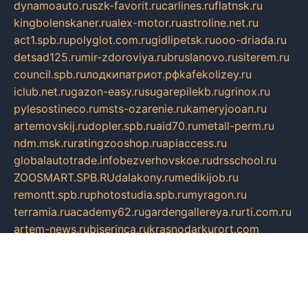
dynamoauto.ru
szk-favorit.ru
carlines.ru
flatnsk.ru
kingbolenskaner.ru
alex-motor.ru
astroline.net.ru
act1.spb.ru
polyglot.com.ru
gidlipetsk.ru
ooo-driada.ru
detsad125.ru
mir-zdoroviya.ru
bruslanovo.ru
siterem.ru
council.spb.ru
лодкипатриот.рф
kafekolizey.ru
iclub.net.ru
gazon-easy.ru
sugarepilekb.ru
grinox.ru
pylesostineco.ru
msts-ozarenie.ru
kameryjooan.ru
artemovskij.ru
dopler.spb.ru
aid70.ru
metall-perm.ru
ndm.msk.ru
ratingzooshop.ru
apiaccess.ru
globalautotrade.info
bezverhovskoe.ru
drsschool.ru
ZOOSMART.SPB.RU
dalakony.ru
medikijob.ru
remontt.spb.ru
photostudia.spb.ru
myragon.ru
terramia.ru
academy62.ru
gardengallereya.ru
rti.com.ru
artem-news.ru
biserinca.ru
krasnodarkurort.com
imshowtv.ru
mebel-v-tule.ru
mobtopik.ru
pcsecurity.net.ru
tool-sib.ru
multimetrunit.ru
sp-tour.ru
fan-cs.ru
santeh-russia.ru
symbian9.net.ru
DSHAIR.RU
tmmotors.spb.ru
xjocuricopii.com
musavtomat.msk.ru