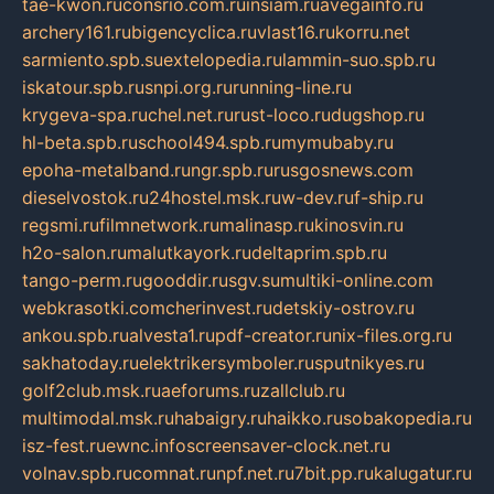
tae-kwon.ru
consrio.com.ru
insiam.ru
avegainfo.ru
archery161.ru
bigencyclica.ru
vlast16.ru
korru.net
sarmiento.spb.su
extelopedia.ru
lammin-suo.spb.ru
iskatour.spb.ru
snpi.org.ru
running-line.ru
krygeva-spa.ru
chel.net.ru
rust-loco.ru
dugshop.ru
hl-beta.spb.ru
school494.spb.ru
mymubaby.ru
epoha-metalband.ru
ngr.spb.ru
rusgosnews.com
dieselvostok.ru
24hostel.msk.ru
w-dev.ru
f-ship.ru
regsmi.ru
filmnetwork.ru
malinasp.ru
kinosvin.ru
h2o-salon.ru
malutkayork.ru
deltaprim.spb.ru
tango-perm.ru
gooddir.ru
sgv.su
multiki-online.com
webkrasotki.com
cherinvest.ru
detskiy-ostrov.ru
ankou.spb.ru
alvesta1.ru
pdf-creator.ru
nix-files.org.ru
sakhatoday.ru
elektrikersymboler.ru
sputnikyes.ru
golf2club.msk.ru
aeforums.ru
zallclub.ru
multimodal.msk.ru
habaigry.ru
haikko.ru
sobakopedia.ru
isz-fest.ru
ewnc.info
screensaver-clock.net.ru
volnav.spb.ru
comnat.ru
npf.net.ru
7bit.pp.ru
kalugatur.ru