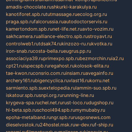
amadis-chocolate.ru
shkurki-karakulya.ru
kanotiforet.spb.ru
tutmassage.ru
ecolog.org.ru
praga.spb.ru
falcorussia.ru
autodoctorservis.ru
kamertondom.spb.ru
net-life.net.ru
avto-vozim.ru
sakhcamera.ru
alliance-electro.spb.ru
stroyavt.ru
controlweb1.ru
tdsak74.ru
kinzozo-ru.ru
kvotka.ru
iron-snab.ru
costa-bella.ru
eugrus.pp.ru
associaciya39.ru
primexpo.spb.ru
bezmorchin.ru
ia2.ru
cpt21.ru
ispecspb.ru
regahost.ru
kolosok-elita.ru
tae-kwon.ru
consrio.com.ru
insiam.ru
avegainfo.ru
archery161.ru
bigencyclica.ru
vlast16.ru
korru.net
sarmiento.spb.su
extelopedia.ru
lammin-suo.spb.ru
iskatour.spb.ru
snpi.org.ru
running-line.ru
krygeva-spa.ru
chel.net.ru
rust-loco.ru
dugshop.ru
hl-beta.spb.ru
school494.spb.ru
mymubaby.ru
epoha-metalband.ru
ngr.spb.ru
rusgosnews.com
dieselvostok.ru
24hostel.msk.ru
w-dev.ru
f-ship.ru