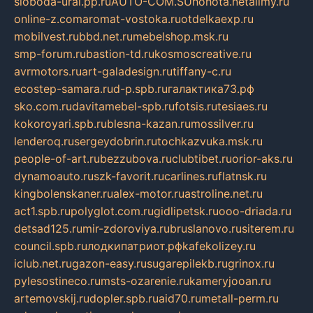
sloboda-ural.pp.ru
AUTO-COM.SU
hohota.net
alimy.ru
online-z.com
aromat-vostoka.ru
otdelkaexp.ru
mobilvest.ru
bbd.net.ru
mebelshop.msk.ru
smp-forum.ru
bastion-td.ru
kosmoscreative.ru
avrmotors.ru
art-galadesign.ru
tiffany-c.ru
ecostep-samara.ru
d-p.spb.ru
галактика73.рф
sko.com.ru
davitamebel-spb.ru
fotsis.ru
tesiaes.ru
kokoroyari.spb.ru
blesna-kazan.ru
mossilver.ru
lenderoq.ru
sergeydobrin.ru
tochkazvuka.msk.ru
people-of-art.ru
bezzubova.ru
clubtibet.ru
orior-aks.ru
dynamoauto.ru
szk-favorit.ru
carlines.ru
flatnsk.ru
kingbolenskaner.ru
alex-motor.ru
astroline.net.ru
act1.spb.ru
polyglot.com.ru
gidlipetsk.ru
ooo-driada.ru
detsad125.ru
mir-zdoroviya.ru
bruslanovo.ru
siterem.ru
council.spb.ru
лодкипатриот.рф
kafekolizey.ru
iclub.net.ru
gazon-easy.ru
sugarepilekb.ru
grinox.ru
pylesostineco.ru
msts-ozarenie.ru
kameryjooan.ru
artemovskij.ru
dopler.spb.ru
aid70.ru
metall-perm.ru