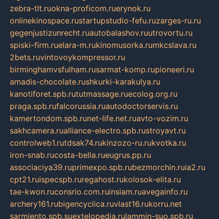
zebra-tlt.ru
okna-proficom.ru
erynok.ru
onlinekinospace.ru
startupstudio-fefu.ru
zarges-ru.ru
gegenjustizunrecht.ru
autobalashov.ru
utrovortu.ru
spiski-firm.ru
elara-m.ru
kinomusorka.ru
mkcslava.ru
2bets.ru
vintovoykompressor.ru
birminghamvsfulham.ru
sarmat-komp.ru
pioneeri.ru
amadis-chocolate.ru
shkurki-karakulya.ru
kanotiforet.spb.ru
tutmassage.ru
ecolog.org.ru
praga.spb.ru
falcorussia.ru
autodoctorservis.ru
kamertondom.spb.ru
net-life.net.ru
avto-vozim.ru
sakhcamera.ru
alliance-electro.spb.ru
stroyavt.ru
controlweb1.ru
tdsak74.ru
kinzozo-ru.ru
kvotka.ru
iron-snab.ru
costa-bella.ru
eugrus.pp.ru
associaciya39.ru
primexpo.spb.ru
bezmorchin.ru
ia2.ru
cpt21.ru
ispecspb.ru
regahost.ru
kolosok-elita.ru
tae-kwon.ru
consrio.com.ru
insiam.ru
avegainfo.ru
archery161.ru
bigencyclica.ru
vlast16.ru
korru.net
sarmiento.spb.su
extelopedia.ru
lammin-suo.spb.ru