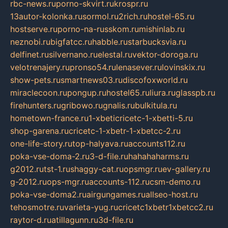
rbc-news.ru
porno-skvirt.ru
krospr.ru
13autor-kolonka.ru
sormol.ru
2rich.ru
hostel-65.ru
hostserve.ru
porno-na-russkom.ru
mishinlab.ru
neznobi.ru
bigfatcc.ru
habble.ru
starbucksvia.ru
delfinet.ru
silvernano.ru
elestal.ru
vektor-doroga.ru
velotrenajery.ru
pronso54.ru
lenasever.ru
lovinskix.ru
show-pets.ru
smartnews03.ru
discofoxworld.ru
miraclecoon.ru
pongup.ru
hostel65.ru
liura.ru
glasspb.ru
firehunters.ru
gribowo.ru
gnalis.ru
bulkitula.ru
hometown-france.ru
1-xbeticricetc-1-xbetti-5.ru
shop-garena.ru
cricetc-1-xbetr-1-xbetcc-2.ru
one-life-story.ru
top-halyava.ru
accounts112.ru
poka-vse-doma-2.ru
3-d-file.ru
hahahaharms.ru
g2012.ru
tst-1.ru
shaggy-cat.ru
opsmgr.ru
ev-gallery.ru
g-2012.ru
ops-mgr.ru
accounts-112.ru
csm-demo.ru
poka-vse-doma2.ru
airgungames.ru
allseo-host.ru
tehosmotre.ru
varieta-yug.ru
cricetc1xbetr1xbetcc2.ru
raytor-d.ru
atillagunn.ru
3d-file.ru