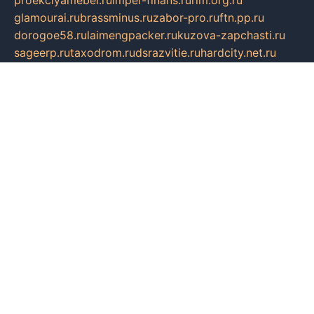
glamourai.ru
brassminus.ru
zabor-pro.ru
ftn.pp.ru
dorogoe58.ru
laimengpacker.ru
kuzova-zapchasti.ru
sageerp.ru
taxodrom.ru
dsrazvitie.ru
hardcity.net.ru
ratinghomegames.ru
topservice25.ru
gubernyan.ru
gtglasslined.ru
ii4.ru
tssport.spb.ru
andorra24.com
blackwallstreet.ru
oboimos.ru
optim-doors.com.ru
ikuch.ru
nycr.org.ru
npa21.ru
vremya-ch.spb.ru
desert000.ru
ivtorgi.ru
ifiori.ru
catalog-statei.ru
dcv.org.ru
spetsmaster174.ru
ipkameryhiseeu.ru
dum26.ru
ruspol.spb.ru
fr-opendp.ru
kam-solnyshko.ru
cheyenne-arapaho.ru
sevzapmetal.spb.ru
ted-lapidus.spb.ru
parasite-eliminator.ru
sigma-complete.ru
modernworld.ru
dama-moda.ru
eholot-group.ru
sk-nvkz.ru
DRONGOLD.RU
democratia2.ru
i-farmer.ru
mass-sport.org
jablonex.spb.ru
bookmess.ru
linkword.ru
refineua.com.ru
cs-spec.net.ru
altay-mebel.ru