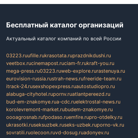
Бесплатный каталог организаций
Актуальный каталог компаний по всей России
03223.ru
ufille.ru
krasotata.ru
prazdnikdushi.ru
veetbox.ru
cinemapost.ru
ciam-fr.ru
kraft-you.ru
mega-press.ru
03223.ru
web-explore.ru
rastenuya.ru
eurovision-russia.ru
strah-news.ru
freeride-team.ru
itrack-24.ru
sexshopexpress.ru
autostudiopro.ru
alabuga-cityhotel.ru
pornv.ru
atlantpereezd.ru
bud-em-znakomye.ru
a-cdc.ru
elektrostal-news.ru
korolevremont-market.ru
budem-znakomye.ru
oooagrosnab.ru
fpodaso.ru
emfire.ru
pro-otdelky.ru
ukrasotki.ru
seksuzbek.ru
seks-uzbek.ru
porno-vk.ru
sovratili.ru
olecoon.ru
vd-dosug.ru
adonyev.ru