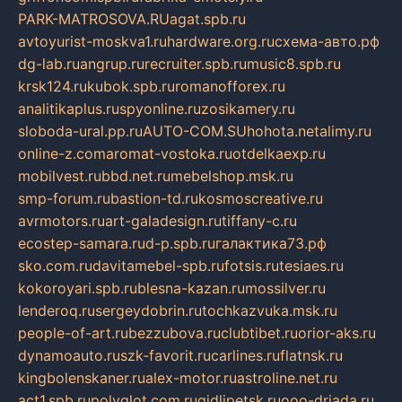
PARK-MATROSOVA.RU
agat.spb.ru
avtoyurist-moskva1.ru
hardware.org.ru
схема-авто.рф
dg-lab.ru
angrup.ru
recruiter.spb.ru
music8.spb.ru
krsk124.ru
kubok.spb.ru
romanofforex.ru
analitikaplus.ru
spyonline.ru
zosikamery.ru
sloboda-ural.pp.ru
AUTO-COM.SU
hohota.net
alimy.ru
online-z.com
aromat-vostoka.ru
otdelkaexp.ru
mobilvest.ru
bbd.net.ru
mebelshop.msk.ru
smp-forum.ru
bastion-td.ru
kosmoscreative.ru
avrmotors.ru
art-galadesign.ru
tiffany-c.ru
ecostep-samara.ru
d-p.spb.ru
галактика73.рф
sko.com.ru
davitamebel-spb.ru
fotsis.ru
tesiaes.ru
kokoroyari.spb.ru
blesna-kazan.ru
mossilver.ru
lenderoq.ru
sergeydobrin.ru
tochkazvuka.msk.ru
people-of-art.ru
bezzubova.ru
clubtibet.ru
orior-aks.ru
dynamoauto.ru
szk-favorit.ru
carlines.ru
flatnsk.ru
kingbolenskaner.ru
alex-motor.ru
astroline.net.ru
act1.spb.ru
polyglot.com.ru
gidlipetsk.ru
ooo-driada.ru