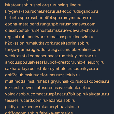
iskatour.spb.ru
snpi.org.ru
running-line.ru
krygeva-spa.ru
chel.net.ru
rust-loco.ru
dugshop.ru
hl-beta.spb.ru
school494.spb.ru
mymubaby.ru
epoha-metalband.ru
ngr.spb.ru
rusgosnews.com
dieselvostok.ru
24hostel.msk.ru
w-dev.ru
f-ship.ru
regsmi.ru
filmnetwork.ru
malinasp.ru
kinosvin.ru
h2o-salon.ru
malutkayork.ru
deltaprim.spb.ru
tango-perm.ru
gooddir.ru
sgv.su
multiki-online.com
webkrasotki.com
cherinvest.ru
detskiy-ostrov.ru
ankou.spb.ru
alvesta1.ru
pdf-creator.ru
nix-files.org.ru
sakhatoday.ru
elektrikersymboler.ru
sputnikyes.ru
golf2club.msk.ru
aeforums.ru
zallclub.ru
multimodal.msk.ru
habaigry.ru
haikko.ru
sobakopedia.ru
isz-fest.ru
ewnc.info
screensaver-clock.net.ru
volnav.spb.ru
comnat.ru
npf.net.ru
7bit.pp.ru
kalugatur.ru
tesiaes.ru
card.com.ru
kazanka.spb.ru
gildiya-kuznecov.ru
kameryboavision.ru
griffoncom.spb.ru
fabrika-emotsiy.ru