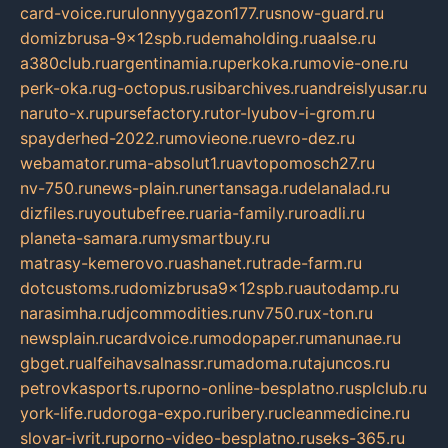
card-voice.ru
rulonnyygazon177.ru
snow-guard.ru
domizbrusa-9x12spb.ru
demaholding.ru
aalse.ru
a380club.ru
argentinamia.ru
perkoka.ru
movie-one.ru
perk-oka.ru
g-octopus.ru
sibarchives.ru
andreislyusar.ru
naruto-x.ru
pursefactory.ru
tor-lyubov-i-grom.ru
spayderhed-2022.ru
movieone.ru
evro-dez.ru
webamator.ru
ma-absolut1.ru
avtopomosch27.ru
nv-750.ru
news-plain.ru
nertansaga.ru
delanalad.ru
dizfiles.ru
youtubefree.ru
aria-family.ru
roadli.ru
planeta-samara.ru
mysmartbuy.ru
matrasy-kemerovo.ru
ashanet.ru
trade-farm.ru
dotcustoms.ru
domizbrusa9x12spb.ru
autodamp.ru
narasimha.ru
djcommodities.ru
nv750.ru
x-ton.ru
newsplain.ru
cardvoice.ru
modopaper.ru
manunae.ru
gbget.ru
alfeihavsalnassr.ru
madoma.ru
tajuncos.ru
petrovkasports.ru
porno-online-besplatno.ru
splclub.ru
york-life.ru
doroga-expo.ru
ribery.ru
cleanmedicine.ru
slovar-ivrit.ru
porno-video-besplatno.ru
seks-365.ru