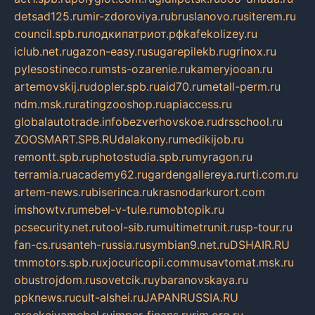
detsad125.ru
mir-zdoroviya.ru
bruslanovo.ru
siterem.ru
council.spb.ru
лодкипатриот.рф
kafekolizey.ru
iclub.net.ru
gazon-easy.ru
sugarepilekb.ru
grinox.ru
pylesostineco.ru
msts-ozarenie.ru
kameryjooan.ru
artemovskij.ru
dopler.spb.ru
aid70.ru
metall-perm.ru
ndm.msk.ru
ratingzooshop.ru
apiaccess.ru
globalautotrade.info
bezverhovskoe.ru
drsschool.ru
ZOOSMART.SPB.RU
dalakony.ru
medikijob.ru
remontt.spb.ru
photostudia.spb.ru
myragon.ru
terramia.ru
academy62.ru
gardengallereya.ru
rti.com.ru
artem-news.ru
biserinca.ru
krasnodarkurort.com
imshowtv.ru
mebel-v-tule.ru
mobtopik.ru
pcsecurity.net.ru
tool-sib.ru
multimetrunit.ru
sp-tour.ru
fan-cs.ru
santeh-russia.ru
symbian9.net.ru
DSHAIR.RU
tmmotors.spb.ru
xjocuricopii.com
musavtomat.msk.ru
obustrojdom.ru
sovetcik.ru
ybaranovskaya.ru
ppknews.ru
cult-alshei.ru
JAPANRUSSIA.RU
proekciyamebel.ru
imper-finans.ru
rim.org.ru