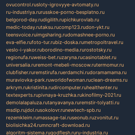
ovucontrol.ru
sloty-igrovyye-avtomaty.ru
ru-industriya.ru
russkoe-porno-besplatno.ru
belgorod-day.ru
digilith.ru
pichkurovlab.ru
medic-today.ru
taksu.ru
comp123.ru
don-ykt.ru
teensvoice.ru
imgsharing.ru
domashnee-porno.ru
eva-elfie.ru
foto-tur.ru
biz-doska.ru
metropoltravel.ru
veslo-i-yakor.ru
borodino-media.ru
rostotsky.ru
regionufa.ru
weiss-bet.ru
zaryna.ru
casinotablet.ru
universalia.ru
remont-mebeli-moscow.ru
termomur.ru
clubfisher.ru
remstirufa.ru
erdamchi.ru
doramamama.ru
muraviovka-park.ru
worldofwoman.ru
clean-dreams.ru
arkrym.ru
kristinita.ru
dircomputer.ru
healthenter.ru
textexperts.ru
pivnaya-kruzhka.ru
kinofilmy-2021.ru
demolalapaluza.ru
tanyavanya.ru
remstir-tolyatti.ru
msdip.ru
jdol.ru
sokolovr.ru
newtech-spb.ru
rezemkleim.ru
massage-tai.ru
seonub.ru
zvonitut.ru
biolisichka24.ru
mncraft-download.ru
algoritm-sistema.ru
godflesh.ru
ru-industria.ru