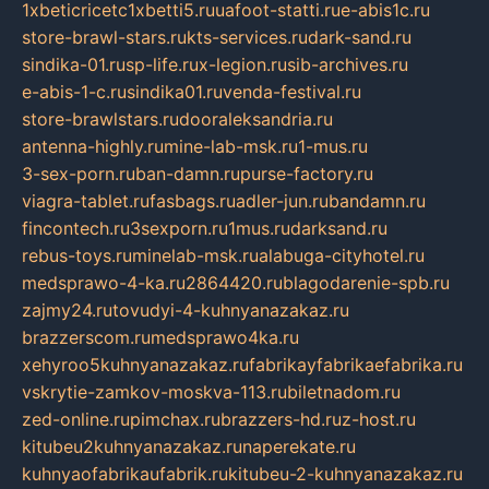
1xbeticricetc1xbetti5.ru
uafoot-statti.ru
e-abis1c.ru
store-brawl-stars.ru
kts-services.ru
dark-sand.ru
sindika-01.ru
sp-life.ru
x-legion.ru
sib-archives.ru
e-abis-1-c.ru
sindika01.ru
venda-festival.ru
store-brawlstars.ru
dooraleksandria.ru
antenna-highly.ru
mine-lab-msk.ru
1-mus.ru
3-sex-porn.ru
ban-damn.ru
purse-factory.ru
viagra-tablet.ru
fasbags.ru
adler-jun.ru
bandamn.ru
fincontech.ru
3sexporn.ru
1mus.ru
darksand.ru
rebus-toys.ru
minelab-msk.ru
alabuga-cityhotel.ru
medsprawo-4-ka.ru
2864420.ru
blagodarenie-spb.ru
zajmy24.ru
tovudyi-4-kuhnyanazakaz.ru
brazzerscom.ru
medsprawo4ka.ru
xehyroo5kuhnyanazakaz.ru
fabrikayfabrikaefabrika.ru
vskrytie-zamkov-moskva-113.ru
biletnadom.ru
zed-online.ru
pimchax.ru
brazzers-hd.ru
z-host.ru
kitubeu2kuhnyanazakaz.ru
naperekate.ru
kuhnyaofabrikaufabrik.ru
kitubeu-2-kuhnyanazakaz.ru