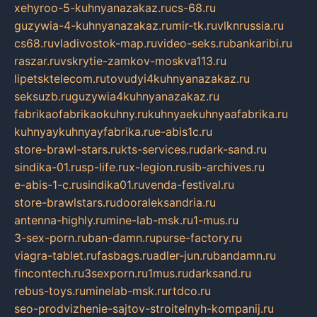
xehyroo-5-kuhnyanazakaz.ru
cs-68.ru
guzywia-4-kuhnyanazakaz.ru
mir-tk.ru
vlknrussia.ru
cs68.ru
vladivostok-map.ru
video-seks.ru
bankaribi.ru
raszar.ru
vskrytie-zamkov-moskva113.ru
lipetsktelecom.ru
tovudyi4kuhnyanazakaz.ru
seksuzb.ru
guzywia4kuhnyanazakaz.ru
fabrikaofabrikaokuhny.ru
kuhnyaekuhnyaafabrika.ru
kuhnyaykuhnyayfabrika.ru
e-abis1c.ru
store-brawl-stars.ru
kts-services.ru
dark-sand.ru
sindika-01.ru
sp-life.ru
x-legion.ru
sib-archives.ru
e-abis-1-c.ru
sindika01.ru
venda-festival.ru
store-brawlstars.ru
dooraleksandria.ru
antenna-highly.ru
mine-lab-msk.ru
1-mus.ru
3-sex-porn.ru
ban-damn.ru
purse-factory.ru
viagra-tablet.ru
fasbags.ru
adler-jun.ru
bandamn.ru
fincontech.ru
3sexporn.ru
1mus.ru
darksand.ru
rebus-toys.ru
minelab-msk.ru
rtdco.ru
seo-prodvizhenie-sajtov-stroitelnyh-kompanij.ru