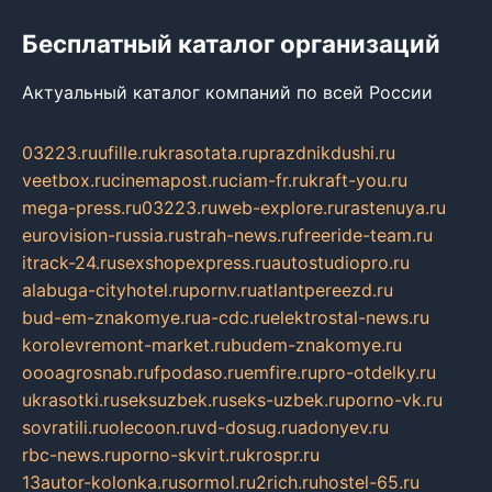
Бесплатный каталог организаций
Актуальный каталог компаний по всей России
03223.ru
ufille.ru
krasotata.ru
prazdnikdushi.ru
veetbox.ru
cinemapost.ru
ciam-fr.ru
kraft-you.ru
mega-press.ru
03223.ru
web-explore.ru
rastenuya.ru
eurovision-russia.ru
strah-news.ru
freeride-team.ru
itrack-24.ru
sexshopexpress.ru
autostudiopro.ru
alabuga-cityhotel.ru
pornv.ru
atlantpereezd.ru
bud-em-znakomye.ru
a-cdc.ru
elektrostal-news.ru
korolevremont-market.ru
budem-znakomye.ru
oooagrosnab.ru
fpodaso.ru
emfire.ru
pro-otdelky.ru
ukrasotki.ru
seksuzbek.ru
seks-uzbek.ru
porno-vk.ru
sovratili.ru
olecoon.ru
vd-dosug.ru
adonyev.ru
rbc-news.ru
porno-skvirt.ru
krospr.ru
13autor-kolonka.ru
sormol.ru
2rich.ru
hostel-65.ru