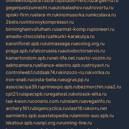
onlinekinospace.ru
startupstudio-fefu.ru
zarges-ru.ru
gegenjustizunrecht.ru
autobalashov.ru
utrovortu.ru
spiski-firm.ru
elara-m.ru
kinomusorka.ru
mkcslava.ru
2bets.ru
vintovoykompressor.ru
birminghamvsfulham.ru
sarmat-komp.ru
pioneeri.ru
amadis-chocolate.ru
shkurki-karakulya.ru
kanotiforet.spb.ru
tutmassage.ru
ecolog.org.ru
praga.spb.ru
falcorussia.ru
autodoctorservis.ru
kamertondom.spb.ru
net-life.net.ru
avto-vozim.ru
sakhcamera.ru
alliance-electro.spb.ru
stroyavt.ru
controlweb1.ru
tdsak74.ru
kinzozo-ru.ru
kvotka.ru
iron-snab.ru
costa-bella.ru
eugrus.pp.ru
associaciya39.ru
primexpo.spb.ru
bezmorchin.ru
ia2.ru
cpt21.ru
ispecspb.ru
regahost.ru
kolosok-elita.ru
tae-kwon.ru
consrio.com.ru
insiam.ru
avegainfo.ru
archery161.ru
bigencyclica.ru
vlast16.ru
korru.net
sarmiento.spb.su
extelopedia.ru
lammin-suo.spb.ru
iskatour.spb.ru
snpi.org.ru
running-line.ru