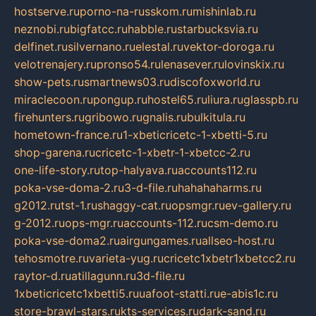
hostserve.ru
porno-na-russkom.ru
mishinlab.ru
neznobi.ru
bigfatcc.ru
habble.ru
starbucksvia.ru
delfinet.ru
silvernano.ru
elestal.ru
vektor-doroga.ru
velotrenajery.ru
pronso54.ru
lenasever.ru
lovinskix.ru
show-pets.ru
smartnews03.ru
discofoxworld.ru
miraclecoon.ru
pongup.ru
hostel65.ru
liura.ru
glasspb.ru
firehunters.ru
gribowo.ru
gnalis.ru
bulkitula.ru
hometown-france.ru
1-xbeticricetc-1-xbetti-5.ru
shop-garena.ru
cricetc-1-xbetr-1-xbetcc-2.ru
one-life-story.ru
top-halyava.ru
accounts112.ru
poka-vse-doma-2.ru
3-d-file.ru
hahahaharms.ru
g2012.ru
tst-1.ru
shaggy-cat.ru
opsmgr.ru
ev-gallery.ru
g-2012.ru
ops-mgr.ru
accounts-112.ru
csm-demo.ru
poka-vse-doma2.ru
airgungames.ru
allseo-host.ru
tehosmotre.ru
varieta-yug.ru
cricetc1xbetr1xbetcc2.ru
raytor-d.ru
atillagunn.ru
3d-file.ru
1xbeticricetc1xbetti5.ru
uafoot-statti.ru
e-abis1c.ru
store-brawl-stars.ru
kts-services.ru
dark-sand.ru