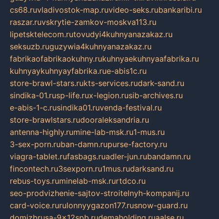
cs68.ru
vladivostok-map.ru
video-seks.ru
bankaribi.ru
raszar.ru
vskrytie-zamkov-moskva113.ru
lipetsktelecom.ru
tovudyi4kuhnyanazakaz.ru
seksuzb.ru
guzywia4kuhnyanazakaz.ru
fabrikaofabrikaokuhny.ru
kuhnyaekuhnyaafabrika.ru
kuhnyaykuhnyayfabrika.ru
e-abis1c.ru
store-brawl-stars.ru
kts-services.ru
dark-sand.ru
sindika-01.ru
sp-life.ru
x-legion.ru
sib-archives.ru
e-abis-1-c.ru
sindika01.ru
venda-festival.ru
store-brawlstars.ru
dooraleksandria.ru
antenna-highly.ru
mine-lab-msk.ru
1-mus.ru
3-sex-porn.ru
ban-damn.ru
purse-factory.ru
viagra-tablet.ru
fasbags.ru
adler-jun.ru
bandamn.ru
fincontech.ru
3sexporn.ru
1mus.ru
darksand.ru
rebus-toys.ru
minelab-msk.ru
rtdco.ru
seo-prodvizhenie-sajtov-stroitelnyh-kompanij.ru
card-voice.ru
rulonnyygazon177.ru
snow-guard.ru
domizbrusa-9x12spb.ru
demaholding.ru
aalse.ru