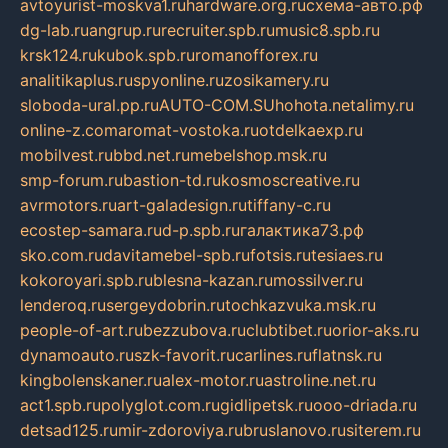
avtoyurist-moskva1.ru
hardware.org.ru
схема-авто.рф
dg-lab.ru
angrup.ru
recruiter.spb.ru
music8.spb.ru
krsk124.ru
kubok.spb.ru
romanofforex.ru
analitikaplus.ru
spyonline.ru
zosikamery.ru
sloboda-ural.pp.ru
AUTO-COM.SU
hohota.net
alimy.ru
online-z.com
aromat-vostoka.ru
otdelkaexp.ru
mobilvest.ru
bbd.net.ru
mebelshop.msk.ru
smp-forum.ru
bastion-td.ru
kosmoscreative.ru
avrmotors.ru
art-galadesign.ru
tiffany-c.ru
ecostep-samara.ru
d-p.spb.ru
галактика73.рф
sko.com.ru
davitamebel-spb.ru
fotsis.ru
tesiaes.ru
kokoroyari.spb.ru
blesna-kazan.ru
mossilver.ru
lenderoq.ru
sergeydobrin.ru
tochkazvuka.msk.ru
people-of-art.ru
bezzubova.ru
clubtibet.ru
orior-aks.ru
dynamoauto.ru
szk-favorit.ru
carlines.ru
flatnsk.ru
kingbolenskaner.ru
alex-motor.ru
astroline.net.ru
act1.spb.ru
polyglot.com.ru
gidlipetsk.ru
ooo-driada.ru
detsad125.ru
mir-zdoroviya.ru
bruslanovo.ru
siterem.ru