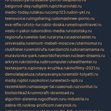
belgorod-day.ru
digilith.ru
pichkurovlab.ru
medic-today.ru
taksu.ru
comp123.ru
don-ykt.ru
teensvoice.ru
imgsharing.ru
domashnee-porno.ru
eva-elfie.ru
foto-tur.ru
biz-doska.ru
metropoltravel.ru
veslo-i-yakor.ru
borodino-media.ru
rostotsky.ru
regionufa.ru
weiss-bet.ru
zaryna.ru
casinotablet.ru
universalia.ru
remont-mebeli-moscow.ru
termomur.ru
clubfisher.ru
remstirufa.ru
erdamchi.ru
doramamama.ru
muraviovka-park.ru
worldofwoman.ru
clean-dreams.ru
arkrym.ru
kristinita.ru
dircomputer.ru
healthenter.ru
textexperts.ru
pivnaya-kruzhka.ru
kinofilmy-2021.ru
demolalapaluza.ru
tanyavanya.ru
remstir-tolyatti.ru
msdip.ru
jdol.ru
sokolovr.ru
newtech-spb.ru
rezemkleim.ru
massage-tai.ru
seonub.ru
zvonitut.ru
biolisichka24.ru
mncraft-download.ru
algoritm-sistema.ru
godflesh.ru
ru-industria.ru
zebra-tlt.ru
okna-proficom.ru
erynok.ru