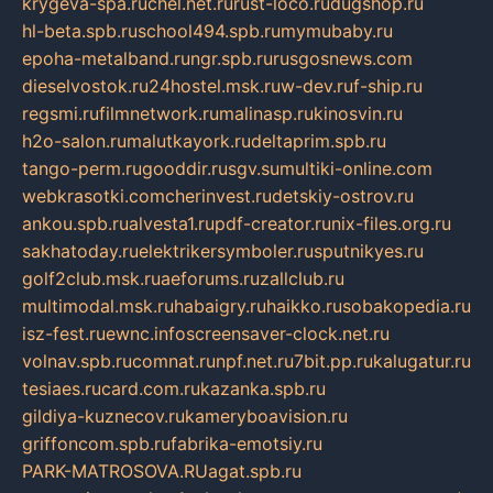
krygeva-spa.ru
chel.net.ru
rust-loco.ru
dugshop.ru
hl-beta.spb.ru
school494.spb.ru
mymubaby.ru
epoha-metalband.ru
ngr.spb.ru
rusgosnews.com
dieselvostok.ru
24hostel.msk.ru
w-dev.ru
f-ship.ru
regsmi.ru
filmnetwork.ru
malinasp.ru
kinosvin.ru
h2o-salon.ru
malutkayork.ru
deltaprim.spb.ru
tango-perm.ru
gooddir.ru
sgv.su
multiki-online.com
webkrasotki.com
cherinvest.ru
detskiy-ostrov.ru
ankou.spb.ru
alvesta1.ru
pdf-creator.ru
nix-files.org.ru
sakhatoday.ru
elektrikersymboler.ru
sputnikyes.ru
golf2club.msk.ru
aeforums.ru
zallclub.ru
multimodal.msk.ru
habaigry.ru
haikko.ru
sobakopedia.ru
isz-fest.ru
ewnc.info
screensaver-clock.net.ru
volnav.spb.ru
comnat.ru
npf.net.ru
7bit.pp.ru
kalugatur.ru
tesiaes.ru
card.com.ru
kazanka.spb.ru
gildiya-kuznecov.ru
kameryboavision.ru
griffoncom.spb.ru
fabrika-emotsiy.ru
PARK-MATROSOVA.RU
agat.spb.ru