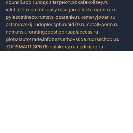
council.spb.ru
лодкипатриот.рф
kafekolizey.ru
iclub.net.ru
gazon-easy.ru
sugarepilekb.ru
grinox.ru
pylesostineco.ru
msts-ozarenie.ru
kameryjooan.ru
artemovskij.ru
dopler.spb.ru
aid70.ru
metall-perm.ru
ndm.msk.ru
ratingzooshop.ru
apiaccess.ru
globalautotrade.info
bezverhovskoe.ru
drsschool.ru
ZOOSMART.SPB.RU
dalakony.ru
medikijob.ru
remontt.spb.ru
photostudia.spb.ru
myragon.ru
terramia.ru
academy62.ru
gardengallereya.ru
rti.com.ru
artem-news.ru
biserinca.ru
krasnodarkurort.com
imshowtv.ru
mebel-v-tule.ru
mobtopik.ru
pcsecurity.net.ru
tool-sib.ru
multimetrunit.ru
sp-tour.ru
fan-cs.ru
santeh-russia.ru
symbian9.net.ru
DSHAIR.RU
tmmotors.spb.ru
xjocuricopii.com
musavtomat.msk.ru
obustrojdom.ru
sovetcik.ru
ybaranovskaya.ru
ppknews.ru
cult-alshei.ru
JAPANRUSSIA.RU
proekciyamebel.ru
imper-finans.ru
rim.org.ru
glamourai.ru
brassminus.ru
zabor-pro.ru
ftn.pp.ru