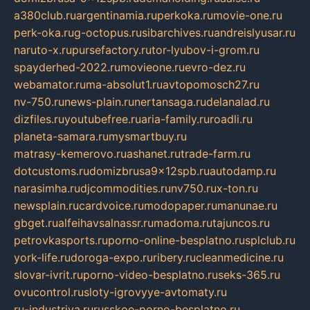
a380club.ru
argentinamia.ru
perkoka.ru
movie-one.ru
perk-oka.ru
g-octopus.ru
sibarchives.ru
andreislyusar.ru
naruto-x.ru
pursefactory.ru
tor-lyubov-i-grom.ru
spayderhed-2022.ru
movieone.ru
evro-dez.ru
webamator.ru
ma-absolut1.ru
avtopomosch27.ru
nv-750.ru
news-plain.ru
nertansaga.ru
delanalad.ru
dizfiles.ru
youtubefree.ru
aria-family.ru
roadli.ru
planeta-samara.ru
mysmartbuy.ru
matrasy-kemerovo.ru
ashanet.ru
trade-farm.ru
dotcustoms.ru
domizbrusa9x12spb.ru
autodamp.ru
narasimha.ru
djcommodities.ru
nv750.ru
x-ton.ru
newsplain.ru
cardvoice.ru
modopaper.ru
manunae.ru
gbget.ru
alfeihavsalnassr.ru
madoma.ru
tajuncos.ru
petrovkasports.ru
porno-online-besplatno.ru
splclub.ru
york-life.ru
doroga-expo.ru
ribery.ru
cleanmedicine.ru
slovar-ivrit.ru
porno-video-besplatno.ru
seks-365.ru
ovucontrol.ru
sloty-igrovyye-avtomaty.ru
ru-industriya.ru
russkoe-porno-besplatno.ru