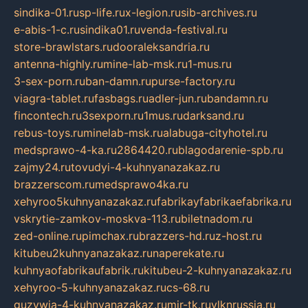
sindika-01.ru
sp-life.ru
x-legion.ru
sib-archives.ru
e-abis-1-c.ru
sindika01.ru
venda-festival.ru
store-brawlstars.ru
dooraleksandria.ru
antenna-highly.ru
mine-lab-msk.ru
1-mus.ru
3-sex-porn.ru
ban-damn.ru
purse-factory.ru
viagra-tablet.ru
fasbags.ru
adler-jun.ru
bandamn.ru
fincontech.ru
3sexporn.ru
1mus.ru
darksand.ru
rebus-toys.ru
minelab-msk.ru
alabuga-cityhotel.ru
medsprawo-4-ka.ru
2864420.ru
blagodarenie-spb.ru
zajmy24.ru
tovudyi-4-kuhnyanazakaz.ru
brazzerscom.ru
medsprawo4ka.ru
xehyroo5kuhnyanazakaz.ru
fabrikayfabrikaefabrika.ru
vskrytie-zamkov-moskva-113.ru
biletnadom.ru
zed-online.ru
pimchax.ru
brazzers-hd.ru
z-host.ru
kitubeu2kuhnyanazakaz.ru
naperekate.ru
kuhnyaofabrikaufabrik.ru
kitubeu-2-kuhnyanazakaz.ru
xehyroo-5-kuhnyanazakaz.ru
cs-68.ru
guzywia-4-kuhnyanazakaz.ru
mir-tk.ru
vlknrussia.ru