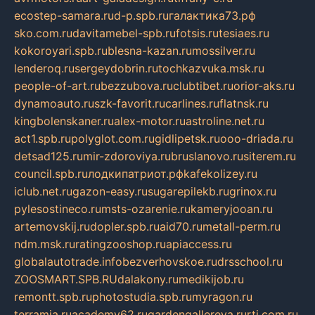
ecostep-samara.ru
d-p.spb.ru
галактика73.рф
sko.com.ru
davitamebel-spb.ru
fotsis.ru
tesiaes.ru
kokoroyari.spb.ru
blesna-kazan.ru
mossilver.ru
lenderoq.ru
sergeydobrin.ru
tochkazvuka.msk.ru
people-of-art.ru
bezzubova.ru
clubtibet.ru
orior-aks.ru
dynamoauto.ru
szk-favorit.ru
carlines.ru
flatnsk.ru
kingbolenskaner.ru
alex-motor.ru
astroline.net.ru
act1.spb.ru
polyglot.com.ru
gidlipetsk.ru
ooo-driada.ru
detsad125.ru
mir-zdoroviya.ru
bruslanovo.ru
siterem.ru
council.spb.ru
лодкипатриот.рф
kafekolizey.ru
iclub.net.ru
gazon-easy.ru
sugarepilekb.ru
grinox.ru
pylesostineco.ru
msts-ozarenie.ru
kameryjooan.ru
artemovskij.ru
dopler.spb.ru
aid70.ru
metall-perm.ru
ndm.msk.ru
ratingzooshop.ru
apiaccess.ru
globalautotrade.info
bezverhovskoe.ru
drsschool.ru
ZOOSMART.SPB.RU
dalakony.ru
medikijob.ru
remontt.spb.ru
photostudia.spb.ru
myragon.ru
terramia.ru
academy62.ru
gardengallereya.ru
rti.com.ru