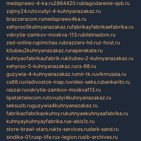
medsprawo-4-ka.ru
2864420.ru
blagodarenie-spb.ru
zajmy24.ru
tovudyi-4-kuhnyanazakaz.ru
brazzerscom.ru
medsprawo4ka.ru
xehyroo5kuhnyanazakaz.ru
fabrikayfabrikaefabrika.ru
vskrytie-zamkov-moskva-113.ru
biletnadom.ru
zed-online.ru
pimchax.ru
brazzers-hd.ru
z-host.ru
kitubeu2kuhnyanazakaz.ru
naperekate.ru
kuhnyaofabrikaufabrik.ru
kitubeu-2-kuhnyanazakaz.ru
xehyroo-5-kuhnyanazakaz.ru
cs-68.ru
guzywia-4-kuhnyanazakaz.ru
mir-tk.ru
vlknrussia.ru
cs68.ru
vladivostok-map.ru
video-seks.ru
bankaribi.ru
raszar.ru
vskrytie-zamkov-moskva113.ru
lipetsktelecom.ru
tovudyi4kuhnyanazakaz.ru
seksuzb.ru
guzywia4kuhnyanazakaz.ru
fabrikaofabrikaokuhny.ru
kuhnyaekuhnyaafabrika.ru
kuhnyaykuhnyayfabrika.ru
e-abis1c.ru
store-brawl-stars.ru
kts-services.ru
dark-sand.ru
sindika-01.ru
sp-life.ru
x-legion.ru
sib-archives.ru