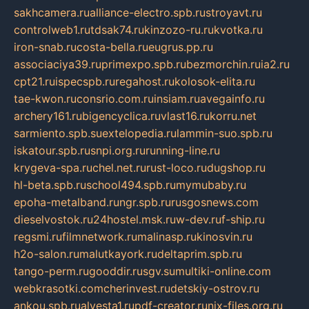
sakhcamera.ru
alliance-electro.spb.ru
stroyavt.ru
controlweb1.ru
tdsak74.ru
kinzozo-ru.ru
kvotka.ru
iron-snab.ru
costa-bella.ru
eugrus.pp.ru
associaciya39.ru
primexpo.spb.ru
bezmorchin.ru
ia2.ru
cpt21.ru
ispecspb.ru
regahost.ru
kolosok-elita.ru
tae-kwon.ru
consrio.com.ru
insiam.ru
avegainfo.ru
archery161.ru
bigencyclica.ru
vlast16.ru
korru.net
sarmiento.spb.su
extelopedia.ru
lammin-suo.spb.ru
iskatour.spb.ru
snpi.org.ru
running-line.ru
krygeva-spa.ru
chel.net.ru
rust-loco.ru
dugshop.ru
hl-beta.spb.ru
school494.spb.ru
mymubaby.ru
epoha-metalband.ru
ngr.spb.ru
rusgosnews.com
dieselvostok.ru
24hostel.msk.ru
w-dev.ru
f-ship.ru
regsmi.ru
filmnetwork.ru
malinasp.ru
kinosvin.ru
h2o-salon.ru
malutkayork.ru
deltaprim.spb.ru
tango-perm.ru
gooddir.ru
sgv.su
multiki-online.com
webkrasotki.com
cherinvest.ru
detskiy-ostrov.ru
ankou.spb.ru
alvesta1.ru
pdf-creator.ru
nix-files.org.ru