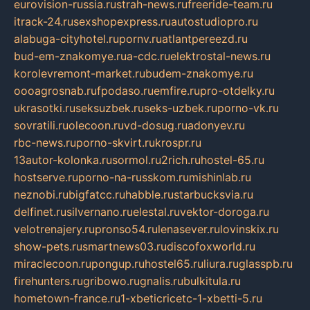
eurovision-russia.ru
strah-news.ru
freeride-team.ru
itrack-24.ru
sexshopexpress.ru
autostudiopro.ru
alabuga-cityhotel.ru
pornv.ru
atlantpereezd.ru
bud-em-znakomye.ru
a-cdc.ru
elektrostal-news.ru
korolevremont-market.ru
budem-znakomye.ru
oooagrosnab.ru
fpodaso.ru
emfire.ru
pro-otdelky.ru
ukrasotki.ru
seksuzbek.ru
seks-uzbek.ru
porno-vk.ru
sovratili.ru
olecoon.ru
vd-dosug.ru
adonyev.ru
rbc-news.ru
porno-skvirt.ru
krospr.ru
13autor-kolonka.ru
sormol.ru
2rich.ru
hostel-65.ru
hostserve.ru
porno-na-russkom.ru
mishinlab.ru
neznobi.ru
bigfatcc.ru
habble.ru
starbucksvia.ru
delfinet.ru
silvernano.ru
elestal.ru
vektor-doroga.ru
velotrenajery.ru
pronso54.ru
lenasever.ru
lovinskix.ru
show-pets.ru
smartnews03.ru
discofoxworld.ru
miraclecoon.ru
pongup.ru
hostel65.ru
liura.ru
glasspb.ru
firehunters.ru
gribowo.ru
gnalis.ru
bulkitula.ru
hometown-france.ru
1-xbeticricetc-1-xbetti-5.ru