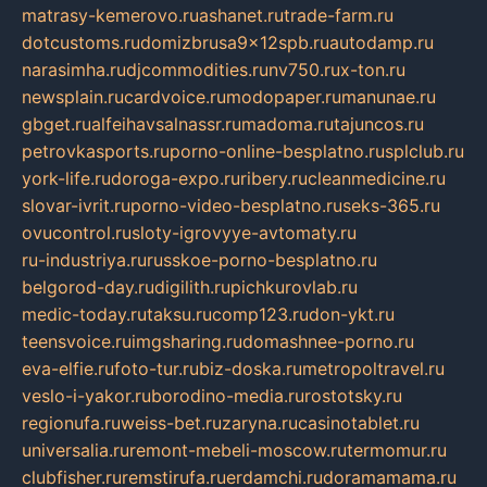
matrasy-kemerovo.ru
ashanet.ru
trade-farm.ru
dotcustoms.ru
domizbrusa9x12spb.ru
autodamp.ru
narasimha.ru
djcommodities.ru
nv750.ru
x-ton.ru
newsplain.ru
cardvoice.ru
modopaper.ru
manunae.ru
gbget.ru
alfeihavsalnassr.ru
madoma.ru
tajuncos.ru
petrovkasports.ru
porno-online-besplatno.ru
splclub.ru
york-life.ru
doroga-expo.ru
ribery.ru
cleanmedicine.ru
slovar-ivrit.ru
porno-video-besplatno.ru
seks-365.ru
ovucontrol.ru
sloty-igrovyye-avtomaty.ru
ru-industriya.ru
russkoe-porno-besplatno.ru
belgorod-day.ru
digilith.ru
pichkurovlab.ru
medic-today.ru
taksu.ru
comp123.ru
don-ykt.ru
teensvoice.ru
imgsharing.ru
domashnee-porno.ru
eva-elfie.ru
foto-tur.ru
biz-doska.ru
metropoltravel.ru
veslo-i-yakor.ru
borodino-media.ru
rostotsky.ru
regionufa.ru
weiss-bet.ru
zaryna.ru
casinotablet.ru
universalia.ru
remont-mebeli-moscow.ru
termomur.ru
clubfisher.ru
remstirufa.ru
erdamchi.ru
doramamama.ru