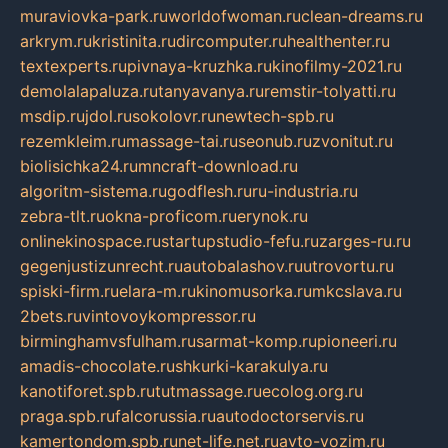
muraviovka-park.ru
worldofwoman.ru
clean-dreams.ru
arkrym.ru
kristinita.ru
dircomputer.ru
healthenter.ru
textexperts.ru
pivnaya-kruzhka.ru
kinofilmy-2021.ru
demolalapaluza.ru
tanyavanya.ru
remstir-tolyatti.ru
msdip.ru
jdol.ru
sokolovr.ru
newtech-spb.ru
rezemkleim.ru
massage-tai.ru
seonub.ru
zvonitut.ru
biolisichka24.ru
mncraft-download.ru
algoritm-sistema.ru
godflesh.ru
ru-industria.ru
zebra-tlt.ru
okna-proficom.ru
erynok.ru
onlinekinospace.ru
startupstudio-fefu.ru
zarges-ru.ru
gegenjustizunrecht.ru
autobalashov.ru
utrovortu.ru
spiski-firm.ru
elara-m.ru
kinomusorka.ru
mkcslava.ru
2bets.ru
vintovoykompressor.ru
birminghamvsfulham.ru
sarmat-komp.ru
pioneeri.ru
amadis-chocolate.ru
shkurki-karakulya.ru
kanotiforet.spb.ru
tutmassage.ru
ecolog.org.ru
praga.spb.ru
falcorussia.ru
autodoctorservis.ru
kamertondom.spb.ru
net-life.net.ru
avto-vozim.ru