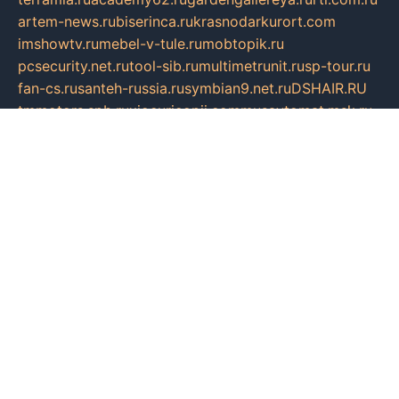
artem-news.ru
biserinca.ru
krasnodarkurort.com
imshowtv.ru
mebel-v-tule.ru
mobtopik.ru
pcsecurity.net.ru
tool-sib.ru
multimetrunit.ru
sp-tour.ru
fan-cs.ru
santeh-russia.ru
symbian9.net.ru
DSHAIR.RU
tmmotors.spb.ru
xjocuricopii.com
musavtomat.msk.ru
obustrojdom.ru
sovetcik.ru
ybaranovskaya.ru
ppknews.ru
cult-alshei.ru
JAPANRUSSIA.RU
proekciyamebel.ru
imper-finans.ru
rim.org.ru
glamourai.ru
brassminus.ru
zabor-pro.ru
ftn.pp.ru
dorogoe58.ru
laimengpacker.ru
kuzova-zapchasti.ru
sageerp.ru
taxodrom.ru
dsrazvitie.ru
hardcity.net.ru
ratinghomegames.ru
topservice25.ru
gubernyan.ru
gtglasslined.ru
ii4.ru
tssport.spb.ru
andorra24.com
blackwallstreet.ru
oboimos.ru
optim-doors.com.ru
ikuch.ru
nycr.org.ru
npa21.ru
vremya-ch.spb.ru
desert000.ru
ivtorgi.ru
ifiori.ru
catalog-statei.ru
dcv.org.ru
spetsmaster174.ru
ipkameryhiseeu.ru