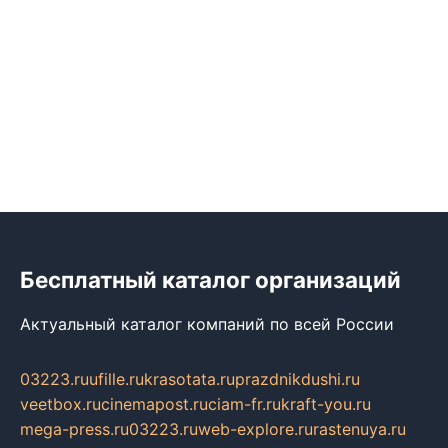
Бесплатный каталог организаций
Актуальный каталог компаний по всей России
03223.ru
ufille.ru
krasotata.ru
prazdnikdushi.ru
veetbox.ru
cinemapost.ru
ciam-fr.ru
kraft-you.ru
mega-press.ru
03223.ru
web-explore.ru
rastenuya.ru