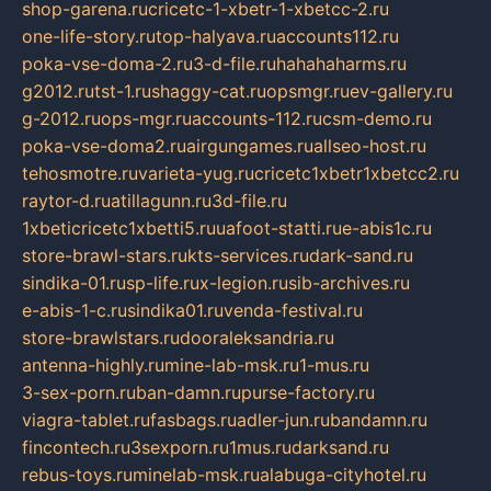
shop-garena.ru
cricetc-1-xbetr-1-xbetcc-2.ru
one-life-story.ru
top-halyava.ru
accounts112.ru
poka-vse-doma-2.ru
3-d-file.ru
hahahaharms.ru
g2012.ru
tst-1.ru
shaggy-cat.ru
opsmgr.ru
ev-gallery.ru
g-2012.ru
ops-mgr.ru
accounts-112.ru
csm-demo.ru
poka-vse-doma2.ru
airgungames.ru
allseo-host.ru
tehosmotre.ru
varieta-yug.ru
cricetc1xbetr1xbetcc2.ru
raytor-d.ru
atillagunn.ru
3d-file.ru
1xbeticricetc1xbetti5.ru
uafoot-statti.ru
e-abis1c.ru
store-brawl-stars.ru
kts-services.ru
dark-sand.ru
sindika-01.ru
sp-life.ru
x-legion.ru
sib-archives.ru
e-abis-1-c.ru
sindika01.ru
venda-festival.ru
store-brawlstars.ru
dooraleksandria.ru
antenna-highly.ru
mine-lab-msk.ru
1-mus.ru
3-sex-porn.ru
ban-damn.ru
purse-factory.ru
viagra-tablet.ru
fasbags.ru
adler-jun.ru
bandamn.ru
fincontech.ru
3sexporn.ru
1mus.ru
darksand.ru
rebus-toys.ru
minelab-msk.ru
alabuga-cityhotel.ru