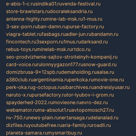
e-abis-1-c.ru
sindika01.ru
venda-festival.ru
store-brawlstars.ru
dooraleksandria.ru
antenna-highly.ru
mine-lab-msk.ru
1-mus.ru
3-sex-porn.ru
ban-damn.ru
purse-factory.ru
viagra-tablet.ru
fasbags.ru
adler-jun.ru
bandamn.ru
fincontech.ru
3sexporn.ru
1mus.ru
darksand.ru
rebus-toys.ru
minelab-msk.ru
rtdco.ru
seo-prodvizhenie-sajtov-stroitelnyh-kompanij.ru
card-voice.ru
rulonnyygazon177.ru
snow-guard.ru
domizbrusa-9x12spb.ru
demaholding.ru
aalse.ru
a380club.ru
argentinamia.ru
perkoka.ru
movie-one.ru
perk-oka.ru
g-octopus.ru
sibarchives.ru
andreislyusar.ru
naruto-x.ru
pursefactory.ru
tor-lyubov-i-grom.ru
spayderhed-2022.ru
movieone.ru
evro-dez.ru
webamator.ru
ma-absolut1.ru
avtopomosch27.ru
nv-750.ru
news-plain.ru
nertansaga.ru
delanalad.ru
dizfiles.ru
youtubefree.ru
aria-family.ru
roadli.ru
planeta-samara.ru
mysmartbuy.ru