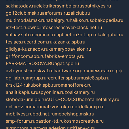
sakhatoday.ru
elektrikersymboler.ru
sputnikyes.ru
golf2club.msk.ru
aeforums.ru
zallclub.ru
multimodal.msk.ru
habaigry.ru
haikko.ru
sobakopedia.ru
isz-fest.ru
ewnc.info
screensaver-clock.net.ru
volnav.spb.ru
comnat.ru
npf.net.ru
7bit.pp.ru
kalugatur.ru
tesiaes.ru
card.com.ru
kazanka.spb.ru
gildiya-kuznecov.ru
kameryboavision.ru
griffoncom.spb.ru
fabrika-emotsiy.ru
PARK-MATROSOVA.RU
agat.spb.ru
avtoyurist-moskva1.ru
hardware.org.ru
схема-авто.рф
dg-lab.ru
angrup.ru
recruiter.spb.ru
music8.spb.ru
krsk124.ru
kubok.spb.ru
romanofforex.ru
analitikaplus.ru
spyonline.ru
zosikamery.ru
sloboda-ural.pp.ru
AUTO-COM.SU
hohota.net
alimy.ru
online-z.com
aromat-vostoka.ru
otdelkaexp.ru
mobilvest.ru
bbd.net.ru
mebelshop.msk.ru
smp-forum.ru
bastion-td.ru
kosmoscreative.ru
avrmotors.ru
art-galadesign.ru
tiffany-c.ru