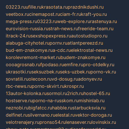
03223.ru
ufille.ru
krasotata.ru
prazdnikdushi.ru
veetbox.ru
cinemapost.ru
ciam-fr.ru
kraft-you.ru
mega-press.ru
03223.ru
web-explore.ru
rastenuya.ru
eurovision-russia.ru
strah-news.ru
freeride-team.ru
itrack-24.ru
sexshopexpress.ru
autostudiopro.ru
alabuga-cityhotel.ru
pornv.ru
atlantpereezd.ru
bud-em-znakomye.ru
a-cdc.ru
elektrostal-news.ru
korolevremont-market.ru
budem-znakomye.ru
oooagrosnab.ru
fpodaso.ru
emfire.ru
pro-otdelky.ru
ukrasotki.ru
seksuzbek.ru
seks-uzbek.ru
porno-vk.ru
sovratili.ru
olecoon.ru
vd-dosug.ru
adonyev.ru
rbc-news.ru
porno-skvirt.ru
krospr.ru
13autor-kolonka.ru
sormol.ru
2rich.ru
hostel-65.ru
hostserve.ru
porno-na-russkom.ru
mishinlab.ru
neznobi.ru
bigfatcc.ru
habble.ru
starbucksvia.ru
delfinet.ru
silvernano.ru
elestal.ru
vektor-doroga.ru
velotrenajery.ru
pronso54.ru
lenasever.ru
lovinskix.ru