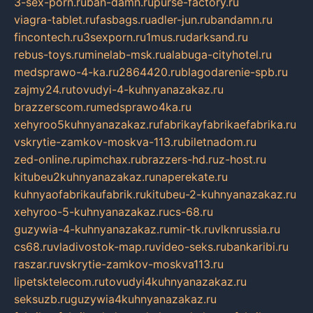
3-sex-porn.ru
ban-damn.ru
purse-factory.ru
viagra-tablet.ru
fasbags.ru
adler-jun.ru
bandamn.ru
fincontech.ru
3sexporn.ru
1mus.ru
darksand.ru
rebus-toys.ru
minelab-msk.ru
alabuga-cityhotel.ru
medsprawo-4-ka.ru
2864420.ru
blagodarenie-spb.ru
zajmy24.ru
tovudyi-4-kuhnyanazakaz.ru
brazzerscom.ru
medsprawo4ka.ru
xehyroo5kuhnyanazakaz.ru
fabrikayfabrikaefabrika.ru
vskrytie-zamkov-moskva-113.ru
biletnadom.ru
zed-online.ru
pimchax.ru
brazzers-hd.ru
z-host.ru
kitubeu2kuhnyanazakaz.ru
naperekate.ru
kuhnyaofabrikaufabrik.ru
kitubeu-2-kuhnyanazakaz.ru
xehyroo-5-kuhnyanazakaz.ru
cs-68.ru
guzywia-4-kuhnyanazakaz.ru
mir-tk.ru
vlknrussia.ru
cs68.ru
vladivostok-map.ru
video-seks.ru
bankaribi.ru
raszar.ru
vskrytie-zamkov-moskva113.ru
lipetsktelecom.ru
tovudyi4kuhnyanazakaz.ru
seksuzb.ru
guzywia4kuhnyanazakaz.ru