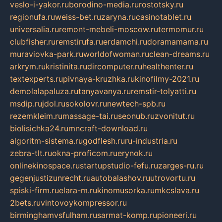
veslo-i-yakor.ru
borodino-media.ru
rostotsky.ru
regionufa.ru
weiss-bet.ru
zaryna.ru
casinotablet.ru
universalia.ru
remont-mebeli-moscow.ru
termomur.ru
clubfisher.ru
remstirufa.ru
erdamchi.ru
doramamama.ru
muraviovka-park.ru
worldofwoman.ru
clean-dreams.ru
arkrym.ru
kristinita.ru
dircomputer.ru
healthenter.ru
textexperts.ru
pivnaya-kruzhka.ru
kinofilmy-2021.ru
demolalapaluza.ru
tanyavanya.ru
remstir-tolyatti.ru
msdip.ru
jdol.ru
sokolovr.ru
newtech-spb.ru
rezemkleim.ru
massage-tai.ru
seonub.ru
zvonitut.ru
biolisichka24.ru
mncraft-download.ru
algoritm-sistema.ru
godflesh.ru
ru-industria.ru
zebra-tlt.ru
okna-proficom.ru
erynok.ru
onlinekinospace.ru
startupstudio-fefu.ru
zarges-ru.ru
gegenjustizunrecht.ru
autobalashov.ru
utrovortu.ru
spiski-firm.ru
elara-m.ru
kinomusorka.ru
mkcslava.ru
2bets.ru
vintovoykompressor.ru
birminghamvsfulham.ru
sarmat-komp.ru
pioneeri.ru