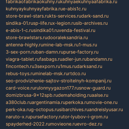
fabrikaofabrikaokuhny.ru
kuhnyaekuhnyaafabrika.ru
kuhnyaykuhnyayfabrika.ru
e-abis1c.ru
store-brawl-stars.ru
kts-services.ru
dark-sand.ru
sindika-01.ru
sp-life.ru
x-legion.ru
sib-archives.ru
e-abis-1-c.ru
sindika01.ru
venda-festival.ru
store-brawlstars.ru
dooraleksandria.ru
antenna-highly.ru
mine-lab-msk.ru
1-mus.ru
3-sex-porn.ru
ban-damn.ru
purse-factory.ru
viagra-tablet.ru
fasbags.ru
adler-jun.ru
bandamn.ru
fincontech.ru
3sexporn.ru
1mus.ru
darksand.ru
rebus-toys.ru
minelab-msk.ru
rtdco.ru
seo-prodvizhenie-sajtov-stroitelnyh-kompanij.ru
card-voice.ru
rulonnyygazon177.ru
snow-guard.ru
domizbrusa-9x12spb.ru
demaholding.ru
aalse.ru
a380club.ru
argentinamia.ru
perkoka.ru
movie-one.ru
perk-oka.ru
g-octopus.ru
sibarchives.ru
andreislyusar.ru
naruto-x.ru
pursefactory.ru
tor-lyubov-i-grom.ru
spayderhed-2022.ru
movieone.ru
evro-dez.ru