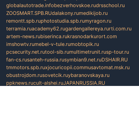
globalautotrade.info
bezverhovskoe.ru
drsschool.ru
ZOOSMART.SPB.RU
dalakony.ru
medikijob.ru
remontt.spb.ru
photostudia.spb.ru
myragon.ru
terramia.ru
academy62.ru
gardengallereya.ru
rti.com.ru
artem-news.ru
biserinca.ru
krasnodarkurort.com
imshowtv.ru
mebel-v-tule.ru
mobtopik.ru
pcsecurity.net.ru
tool-sib.ru
multimetrunit.ru
sp-tour.ru
fan-cs.ru
santeh-russia.ru
symbian9.net.ru
DSHAIR.RU
tmmotors.spb.ru
xjocuricopii.com
musavtomat.msk.ru
obustrojdom.ru
sovetcik.ru
ybaranovskaya.ru
ppknews.ru
cult-alshei.ru
JAPANRUSSIA.RU
proekciyamebel.ru
imper-finans.ru
rim.org.ru
glamourai.ru
brassminus.ru
zabor-pro.ru
ftn.pp.ru
dorogoe58.ru
laimengpacker.ru
kuzova-zapchasti.ru
sageerp.ru
taxodrom.ru
dsrazvitie.ru
hardcity.net.ru
ratinghomegames.ru
topservice25.ru
gubernyan.ru
gtglasslined.ru
ii4.ru
tssport.spb.ru
andorra24.com
blackwallstreet.ru
oboimos.ru
optim-doors.com.ru