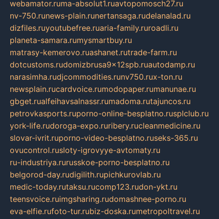
webamator.ru
ma-absolut1.ru
avtopomosch27.ru
nv-750.ru
news-plain.ru
nertansaga.ru
delanalad.ru
dizfiles.ru
youtubefree.ru
aria-family.ru
roadli.ru
planeta-samara.ru
mysmartbuy.ru
matrasy-kemerovo.ru
ashanet.ru
trade-farm.ru
dotcustoms.ru
domizbrusa9x12spb.ru
autodamp.ru
narasimha.ru
djcommodities.ru
nv750.ru
x-ton.ru
newsplain.ru
cardvoice.ru
modopaper.ru
manunae.ru
gbget.ru
alfeihavsalnassr.ru
madoma.ru
tajuncos.ru
petrovkasports.ru
porno-online-besplatno.ru
splclub.ru
york-life.ru
doroga-expo.ru
ribery.ru
cleanmedicine.ru
slovar-ivrit.ru
porno-video-besplatno.ru
seks-365.ru
ovucontrol.ru
sloty-igrovyye-avtomaty.ru
ru-industriya.ru
russkoe-porno-besplatno.ru
belgorod-day.ru
digilith.ru
pichkurovlab.ru
medic-today.ru
taksu.ru
comp123.ru
don-ykt.ru
teensvoice.ru
imgsharing.ru
domashnee-porno.ru
eva-elfie.ru
foto-tur.ru
biz-doska.ru
metropoltravel.ru