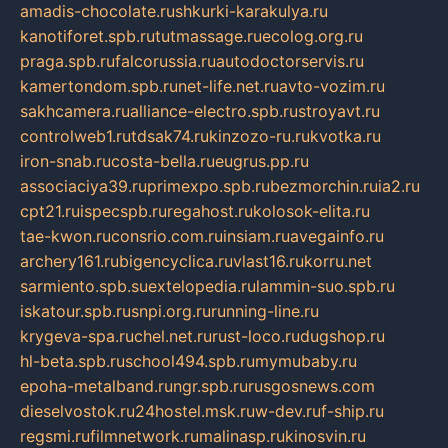
amadis-chocolate.ru
shkurki-karakulya.ru
kanotiforet.spb.ru
tutmassage.ru
ecolog.org.ru
praga.spb.ru
falcorussia.ru
autodoctorservis.ru
kamertondom.spb.ru
net-life.net.ru
avto-vozim.ru
sakhcamera.ru
alliance-electro.spb.ru
stroyavt.ru
controlweb1.ru
tdsak74.ru
kinzozo-ru.ru
kvotka.ru
iron-snab.ru
costa-bella.ru
eugrus.pp.ru
associaciya39.ru
primexpo.spb.ru
bezmorchin.ru
ia2.ru
cpt21.ru
ispecspb.ru
regahost.ru
kolosok-elita.ru
tae-kwon.ru
consrio.com.ru
insiam.ru
avegainfo.ru
archery161.ru
bigencyclica.ru
vlast16.ru
korru.net
sarmiento.spb.su
extelopedia.ru
lammin-suo.spb.ru
iskatour.spb.ru
snpi.org.ru
running-line.ru
krygeva-spa.ru
chel.net.ru
rust-loco.ru
dugshop.ru
hl-beta.spb.ru
school494.spb.ru
mymubaby.ru
epoha-metalband.ru
ngr.spb.ru
rusgosnews.com
dieselvostok.ru
24hostel.msk.ru
w-dev.ru
f-ship.ru
regsmi.ru
filmnetwork.ru
malinasp.ru
kinosvin.ru