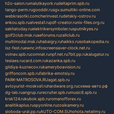
h2o-salon.ru
malutkayork.ru
deltaprim.spb.ru
tango-perm.ru
gooddir.ru
sgv.su
multiki-online.com
webkrasotki.com
cherinvest.ru
detskiy-ostrov.ru
ankou.spb.ru
alvesta1.ru
pdf-creator.ru
nix-files.org.ru
sakhatoday.ru
elektrikersymboler.ru
sputnikyes.ru
golf2club.msk.ru
aeforums.ru
zallclub.ru
multimodal.msk.ru
habaigry.ru
haikko.ru
sobakopedia.ru
isz-fest.ru
ewnc.info
screensaver-clock.net.ru
volnav.spb.ru
comnat.ru
npf.net.ru
7bit.pp.ru
kalugatur.ru
tesiaes.ru
card.com.ru
kazanka.spb.ru
gildiya-kuznecov.ru
kameryboavision.ru
griffoncom.spb.ru
fabrika-emotsiy.ru
PARK-MATROSOVA.RU
agat.spb.ru
avtoyurist-moskva1.ru
hardware.org.ru
схема-авто.рф
dg-lab.ru
angrup.ru
recruiter.spb.ru
music8.spb.ru
krsk124.ru
kubok.spb.ru
romanofforex.ru
analitikaplus.ru
spyonline.ru
zosikamery.ru
sloboda-ural.pp.ru
AUTO-COM.SU
hohota.net
alimy.ru