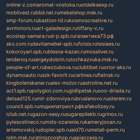
online-z.com
aromat-vostoka.ru
otdelkaexp.ru
mobilvest.ru
bbd.net.ru
mebelshop.msk.ru
smp-forum.ru
bastion-td.ru
kosmoscreative.ru
avrmotors.ru
art-galadesign.ru
tiffany-c.ru
ecostep-samara.ru
d-p.spb.ru
галактика73.рф
sko.com.ru
davitamebel-spb.ru
fotsis.ru
tesiaes.ru
kokoroyari.spb.ru
blesna-kazan.ru
mossilver.ru
lenderoq.ru
sergeydobrin.ru
tochkazvuka.msk.ru
people-of-art.ru
bezzubova.ru
clubtibet.ru
orior-aks.ru
dynamoauto.ru
szk-favorit.ru
carlines.ru
flatnsk.ru
kingbolenskaner.ru
alex-motor.ru
astroline.net.ru
act1.spb.ru
polyglot.com.ru
gidlipetsk.ru
ooo-driada.ru
detsad125.ru
mir-zdoroviya.ru
bruslanovo.ru
siterem.ru
council.spb.ru
лодкипатриот.рф
kafekolizey.ru
iclub.net.ru
gazon-easy.ru
sugarepilekb.ru
grinox.ru
pylesostineco.ru
msts-ozarenie.ru
kameryjooan.ru
artemovskij.ru
dopler.spb.ru
aid70.ru
metall-perm.ru
ndm.msk.ru
ratingzooshop.ru
apiaccess.ru