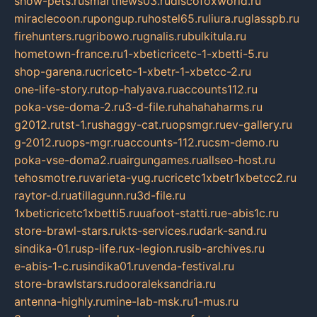
show-pets.ru
smartnews03.ru
discofoxworld.ru
miraclecoon.ru
pongup.ru
hostel65.ru
liura.ru
glasspb.ru
firehunters.ru
gribowo.ru
gnalis.ru
bulkitula.ru
hometown-france.ru
1-xbeticricetc-1-xbetti-5.ru
shop-garena.ru
cricetc-1-xbetr-1-xbetcc-2.ru
one-life-story.ru
top-halyava.ru
accounts112.ru
poka-vse-doma-2.ru
3-d-file.ru
hahahaharms.ru
g2012.ru
tst-1.ru
shaggy-cat.ru
opsmgr.ru
ev-gallery.ru
g-2012.ru
ops-mgr.ru
accounts-112.ru
csm-demo.ru
poka-vse-doma2.ru
airgungames.ru
allseo-host.ru
tehosmotre.ru
varieta-yug.ru
cricetc1xbetr1xbetcc2.ru
raytor-d.ru
atillagunn.ru
3d-file.ru
1xbeticricetc1xbetti5.ru
uafoot-statti.ru
e-abis1c.ru
store-brawl-stars.ru
kts-services.ru
dark-sand.ru
sindika-01.ru
sp-life.ru
x-legion.ru
sib-archives.ru
e-abis-1-c.ru
sindika01.ru
venda-festival.ru
store-brawlstars.ru
dooraleksandria.ru
antenna-highly.ru
mine-lab-msk.ru
1-mus.ru