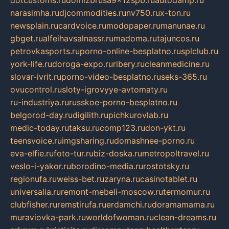
narasimha.ru
djcommodities.ru
nv750.ru
x-ton.ru
newsplain.ru
cardvoice.ru
modopaper.ru
manunae.ru
gbget.ru
alfeihavsalnassr.ru
madoma.ru
tajuncos.ru
petrovkasports.ru
porno-online-besplatno.ru
splclub.ru
york-life.ru
doroga-expo.ru
ribery.ru
cleanmedicine.ru
slovar-ivrit.ru
porno-video-besplatno.ru
seks-365.ru
ovucontrol.ru
sloty-igrovyye-avtomaty.ru
ru-industriya.ru
russkoe-porno-besplatno.ru
belgorod-day.ru
digilith.ru
pichkurovlab.ru
medic-today.ru
taksu.ru
comp123.ru
don-ykt.ru
teensvoice.ru
imgsharing.ru
domashnee-porno.ru
eva-elfie.ru
foto-tur.ru
biz-doska.ru
metropoltravel.ru
veslo-i-yakor.ru
borodino-media.ru
rostotsky.ru
regionufa.ru
weiss-bet.ru
zaryna.ru
casinotablet.ru
universalia.ru
remont-mebeli-moscow.ru
termomur.ru
clubfisher.ru
remstirufa.ru
erdamchi.ru
doramamama.ru
muraviovka-park.ru
worldofwoman.ru
clean-dreams.ru