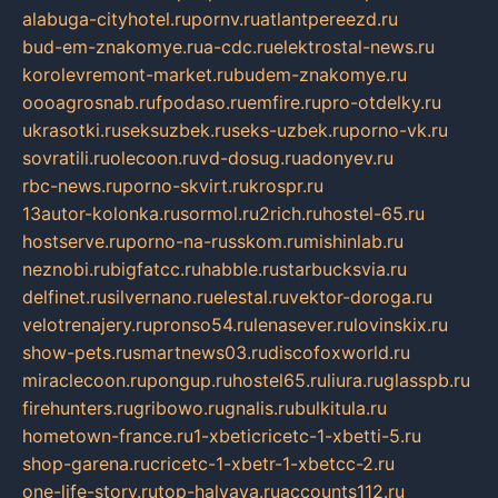
alabuga-cityhotel.ru
pornv.ru
atlantpereezd.ru
bud-em-znakomye.ru
a-cdc.ru
elektrostal-news.ru
korolevremont-market.ru
budem-znakomye.ru
oooagrosnab.ru
fpodaso.ru
emfire.ru
pro-otdelky.ru
ukrasotki.ru
seksuzbek.ru
seks-uzbek.ru
porno-vk.ru
sovratili.ru
olecoon.ru
vd-dosug.ru
adonyev.ru
rbc-news.ru
porno-skvirt.ru
krospr.ru
13autor-kolonka.ru
sormol.ru
2rich.ru
hostel-65.ru
hostserve.ru
porno-na-russkom.ru
mishinlab.ru
neznobi.ru
bigfatcc.ru
habble.ru
starbucksvia.ru
delfinet.ru
silvernano.ru
elestal.ru
vektor-doroga.ru
velotrenajery.ru
pronso54.ru
lenasever.ru
lovinskix.ru
show-pets.ru
smartnews03.ru
discofoxworld.ru
miraclecoon.ru
pongup.ru
hostel65.ru
liura.ru
glasspb.ru
firehunters.ru
gribowo.ru
gnalis.ru
bulkitula.ru
hometown-france.ru
1-xbeticricetc-1-xbetti-5.ru
shop-garena.ru
cricetc-1-xbetr-1-xbetcc-2.ru
one-life-story.ru
top-halyava.ru
accounts112.ru