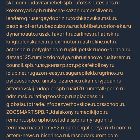
sko.com.ru
davitamebel-spb.ru
fotsis.ru
tesiaes.ru
kokoroyari.spb.ru
blesna-kazan.ru
mossilver.ru
lenderoq.ru
sergeydobrin.ru
tochkazvuka.msk.ru
people-of-art.ru
bezzubova.ru
clubtibet.ru
orior-aks.ru
dynamoauto.ru
szk-favorit.ru
carlines.ru
flatnsk.ru
kingbolenskaner.ru
alex-motor.ru
astroline.net.ru
act1.spb.ru
polyglot.com.ru
gidlipetsk.ru
ooo-driada.ru
detsad125.ru
mir-zdoroviya.ru
bruslanovo.ru
siterem.ru
council.spb.ru
лодкипатриот.рф
kafekolizey.ru
iclub.net.ru
gazon-easy.ru
sugarepilekb.ru
grinox.ru
pylesostineco.ru
msts-ozarenie.ru
kameryjooan.ru
artemovskij.ru
dopler.spb.ru
aid70.ru
metall-perm.ru
ndm.msk.ru
ratingzooshop.ru
apiaccess.ru
globalautotrade.info
bezverhovskoe.ru
drsschool.ru
ZOOSMART.SPB.RU
dalakony.ru
medikijob.ru
remontt.spb.ru
photostudia.spb.ru
myragon.ru
terramia.ru
academy62.ru
gardengallereya.ru
rti.com.ru
artem-news.ru
biserinca.ru
krasnodarkurort.com