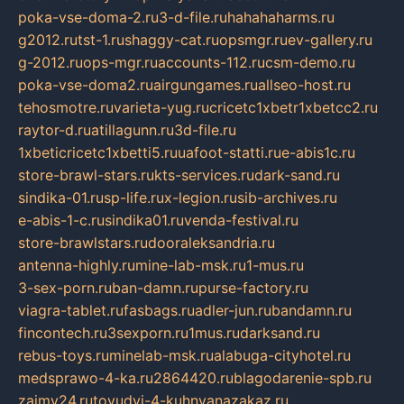
poka-vse-doma-2.ru
3-d-file.ru
hahahaharms.ru
g2012.ru
tst-1.ru
shaggy-cat.ru
opsmgr.ru
ev-gallery.ru
g-2012.ru
ops-mgr.ru
accounts-112.ru
csm-demo.ru
poka-vse-doma2.ru
airgungames.ru
allseo-host.ru
tehosmotre.ru
varieta-yug.ru
cricetc1xbetr1xbetcc2.ru
raytor-d.ru
atillagunn.ru
3d-file.ru
1xbeticricetc1xbetti5.ru
uafoot-statti.ru
e-abis1c.ru
store-brawl-stars.ru
kts-services.ru
dark-sand.ru
sindika-01.ru
sp-life.ru
x-legion.ru
sib-archives.ru
e-abis-1-c.ru
sindika01.ru
venda-festival.ru
store-brawlstars.ru
dooraleksandria.ru
antenna-highly.ru
mine-lab-msk.ru
1-mus.ru
3-sex-porn.ru
ban-damn.ru
purse-factory.ru
viagra-tablet.ru
fasbags.ru
adler-jun.ru
bandamn.ru
fincontech.ru
3sexporn.ru
1mus.ru
darksand.ru
rebus-toys.ru
minelab-msk.ru
alabuga-cityhotel.ru
medsprawo-4-ka.ru
2864420.ru
blagodarenie-spb.ru
zajmy24.ru
tovudyi-4-kuhnyanazakaz.ru