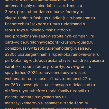
antenna-highly.ru
mine-lab-msk.ru
1-mus.ru
3-sex-porn.ru
ban-damn.ru
purse-factory.ru
viagra-tablet.ru
fasbags.ru
adler-jun.ru
bandamn.ru
fincontech.ru
3sexporn.ru
1mus.ru
darksand.ru
rebus-toys.ru
minelab-msk.ru
rtdco.ru
seo-prodvizhenie-sajtov-stroitelnyh-kompanij.ru
card-voice.ru
rulonnyygazon177.ru
snow-guard.ru
domizbrusa-9x12spb.ru
demaholding.ru
aalse.ru
a380club.ru
argentinamia.ru
perkoka.ru
movie-one.ru
perk-oka.ru
g-octopus.ru
sibarchives.ru
andreislyusar.ru
naruto-x.ru
pursefactory.ru
tor-lyubov-i-grom.ru
spayderhed-2022.ru
movieone.ru
evro-dez.ru
webamator.ru
ma-absolut1.ru
avtopomosch27.ru
nv-750.ru
news-plain.ru
nertansaga.ru
delanalad.ru
dizfiles.ru
youtubefree.ru
aria-family.ru
roadli.ru
planeta-samara.ru
mysmartbuy.ru
matrasy-kemerovo.ru
ashanet.ru
trade-farm.ru
dotcustoms.ru
domizbrusa9x12spb.ru
autodamp.ru