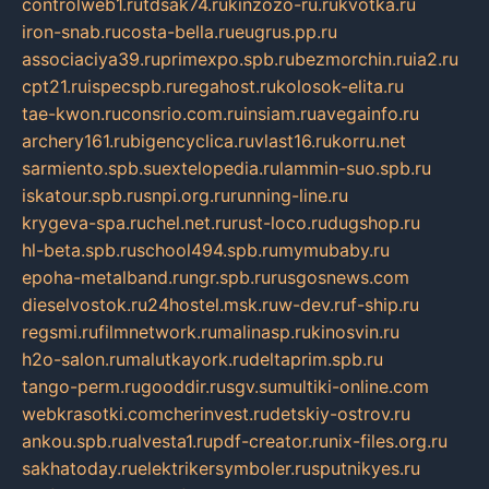
controlweb1.ru
tdsak74.ru
kinzozo-ru.ru
kvotka.ru
iron-snab.ru
costa-bella.ru
eugrus.pp.ru
associaciya39.ru
primexpo.spb.ru
bezmorchin.ru
ia2.ru
cpt21.ru
ispecspb.ru
regahost.ru
kolosok-elita.ru
tae-kwon.ru
consrio.com.ru
insiam.ru
avegainfo.ru
archery161.ru
bigencyclica.ru
vlast16.ru
korru.net
sarmiento.spb.su
extelopedia.ru
lammin-suo.spb.ru
iskatour.spb.ru
snpi.org.ru
running-line.ru
krygeva-spa.ru
chel.net.ru
rust-loco.ru
dugshop.ru
hl-beta.spb.ru
school494.spb.ru
mymubaby.ru
epoha-metalband.ru
ngr.spb.ru
rusgosnews.com
dieselvostok.ru
24hostel.msk.ru
w-dev.ru
f-ship.ru
regsmi.ru
filmnetwork.ru
malinasp.ru
kinosvin.ru
h2o-salon.ru
malutkayork.ru
deltaprim.spb.ru
tango-perm.ru
gooddir.ru
sgv.su
multiki-online.com
webkrasotki.com
cherinvest.ru
detskiy-ostrov.ru
ankou.spb.ru
alvesta1.ru
pdf-creator.ru
nix-files.org.ru
sakhatoday.ru
elektrikersymboler.ru
sputnikyes.ru