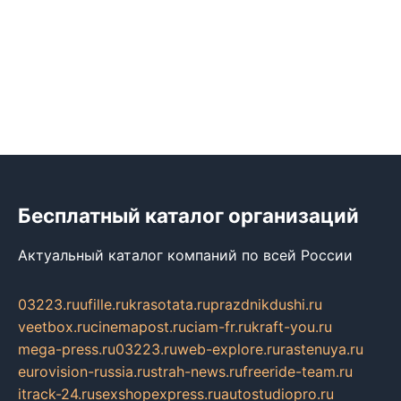
Бесплатный каталог организаций
Актуальный каталог компаний по всей России
03223.ru
ufille.ru
krasotata.ru
prazdnikdushi.ru
veetbox.ru
cinemapost.ru
ciam-fr.ru
kraft-you.ru
mega-press.ru
03223.ru
web-explore.ru
rastenuya.ru
eurovision-russia.ru
strah-news.ru
freeride-team.ru
itrack-24.ru
sexshopexpress.ru
autostudiopro.ru