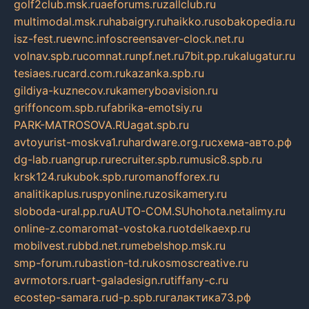
golf2club.msk.ru
aeforums.ru
zallclub.ru
multimodal.msk.ru
habaigry.ru
haikko.ru
sobakopedia.ru
isz-fest.ru
ewnc.info
screensaver-clock.net.ru
volnav.spb.ru
comnat.ru
npf.net.ru
7bit.pp.ru
kalugatur.ru
tesiaes.ru
card.com.ru
kazanka.spb.ru
gildiya-kuznecov.ru
kameryboavision.ru
griffoncom.spb.ru
fabrika-emotsiy.ru
PARK-MATROSOVA.RU
agat.spb.ru
avtoyurist-moskva1.ru
hardware.org.ru
схема-авто.рф
dg-lab.ru
angrup.ru
recruiter.spb.ru
music8.spb.ru
krsk124.ru
kubok.spb.ru
romanofforex.ru
analitikaplus.ru
spyonline.ru
zosikamery.ru
sloboda-ural.pp.ru
AUTO-COM.SU
hohota.net
alimy.ru
online-z.com
aromat-vostoka.ru
otdelkaexp.ru
mobilvest.ru
bbd.net.ru
mebelshop.msk.ru
smp-forum.ru
bastion-td.ru
kosmoscreative.ru
avrmotors.ru
art-galadesign.ru
tiffany-c.ru
ecostep-samara.ru
d-p.spb.ru
галактика73.рф