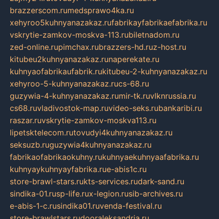
brazzerscom.ru
medsprawo4ka.ru
xehyroo5kuhnyanazakaz.ru
fabrikayfabrikaefabrika.ru
vskrytie-zamkov-moskva-113.ru
biletnadom.ru
zed-online.ru
pimchax.ru
brazzers-hd.ru
z-host.ru
kitubeu2kuhnyanazakaz.ru
naperekate.ru
kuhnyaofabrikaufabrik.ru
kitubeu-2-kuhnyanazakaz.ru
xehyroo-5-kuhnyanazakaz.ru
cs-68.ru
guzywia-4-kuhnyanazakaz.ru
mir-tk.ru
vlknrussia.ru
cs68.ru
vladivostok-map.ru
video-seks.ru
bankaribi.ru
raszar.ru
vskrytie-zamkov-moskva113.ru
lipetsktelecom.ru
tovudyi4kuhnyanazakaz.ru
seksuzb.ru
guzywia4kuhnyanazakaz.ru
fabrikaofabrikaokuhny.ru
kuhnyaekuhnyaafabrika.ru
kuhnyaykuhnyayfabrika.ru
e-abis1c.ru
store-brawl-stars.ru
kts-services.ru
dark-sand.ru
sindika-01.ru
sp-life.ru
x-legion.ru
sib-archives.ru
e-abis-1-c.ru
sindika01.ru
venda-festival.ru
store-brawlstars.ru
dooraleksandria.ru