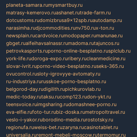
planeta-samara.ru
mysmartbuy.ru
matrasy-kemerovo.ru
ashanet.ru
trade-farm.ru
dotcustoms.ru
domizbrusa9x12spb.ru
autodamp.ru
narasimha.ru
djcommodities.ru
nv750.ru
x-ton.ru
newsplain.ru
cardvoice.ru
modopaper.ru
manunae.ru
gbget.ru
alfeihavsalnassr.ru
madoma.ru
tajuncos.ru
petrovkasports.ru
porno-online-besplatno.ru
splclub.ru
york-life.ru
doroga-expo.ru
ribery.ru
cleanmedicine.ru
slovar-ivrit.ru
porno-video-besplatno.ru
seks-365.ru
ovucontrol.ru
sloty-igrovyye-avtomaty.ru
ru-industriya.ru
russkoe-porno-besplatno.ru
belgorod-day.ru
digilith.ru
pichkurovlab.ru
medic-today.ru
taksu.ru
comp123.ru
don-ykt.ru
teensvoice.ru
imgsharing.ru
domashnee-porno.ru
eva-elfie.ru
foto-tur.ru
biz-doska.ru
metropoltravel.ru
veslo-i-yakor.ru
borodino-media.ru
rostotsky.ru
regionufa.ru
weiss-bet.ru
zaryna.ru
casinotablet.ru
universalia.ru
remont-mebeli-moscow.ru
termomur.ru