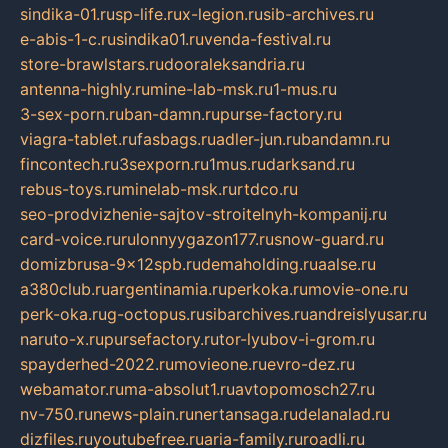
sindika-01.ru
sp-life.ru
x-legion.ru
sib-archives.ru
e-abis-1-c.ru
sindika01.ru
venda-festival.ru
store-brawlstars.ru
dooraleksandria.ru
antenna-highly.ru
mine-lab-msk.ru
1-mus.ru
3-sex-porn.ru
ban-damn.ru
purse-factory.ru
viagra-tablet.ru
fasbags.ru
adler-jun.ru
bandamn.ru
fincontech.ru
3sexporn.ru
1mus.ru
darksand.ru
rebus-toys.ru
minelab-msk.ru
rtdco.ru
seo-prodvizhenie-sajtov-stroitelnyh-kompanij.ru
card-voice.ru
rulonnyygazon177.ru
snow-guard.ru
domizbrusa-9x12spb.ru
demaholding.ru
aalse.ru
a380club.ru
argentinamia.ru
perkoka.ru
movie-one.ru
perk-oka.ru
g-octopus.ru
sibarchives.ru
andreislyusar.ru
naruto-x.ru
pursefactory.ru
tor-lyubov-i-grom.ru
spayderhed-2022.ru
movieone.ru
evro-dez.ru
webamator.ru
ma-absolut1.ru
avtopomosch27.ru
nv-750.ru
news-plain.ru
nertansaga.ru
delanalad.ru
dizfiles.ru
youtubefree.ru
aria-family.ru
roadli.ru