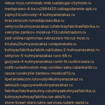
rebus-toys.ru
minelab-msk.ru
alabuga-cityhotel.ru
medsprawo-4-ka.ru
2864420.ru
blagodarenie-spb.ru
zajmy24.ru
tovudyi-4-kuhnyanazakaz.ru
brazzerscom.ru
medsprawo4ka.ru
xehyroo5kuhnyanazakaz.ru
fabrikayfabrikaefabrika.ru
vskrytie-zamkov-moskva-113.ru
biletnadom.ru
zed-online.ru
pimchax.ru
brazzers-hd.ru
z-host.ru
kitubeu2kuhnyanazakaz.ru
naperekate.ru
kuhnyaofabrikaufabrik.ru
kitubeu-2-kuhnyanazakaz.ru
xehyroo-5-kuhnyanazakaz.ru
cs-68.ru
guzywia-4-kuhnyanazakaz.ru
mir-tk.ru
vlknrussia.ru
cs68.ru
vladivostok-map.ru
video-seks.ru
bankaribi.ru
raszar.ru
vskrytie-zamkov-moskva113.ru
lipetsktelecom.ru
tovudyi4kuhnyanazakaz.ru
seksuzb.ru
guzywia4kuhnyanazakaz.ru
fabrikaofabrikaokuhny.ru
kuhnyaekuhnyaafabrika.ru
kuhnyaykuhnyayfabrika.ru
e-abis1c.ru
store-brawl-stars.ru
kts-services.ru
dark-sand.ru