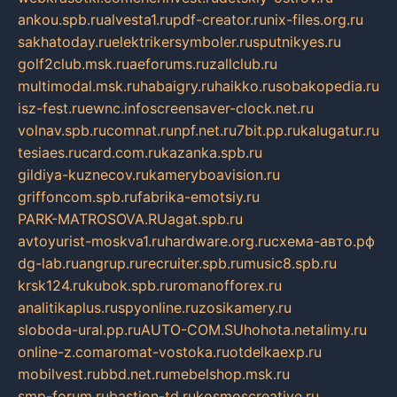
ankou.spb.ru
alvesta1.ru
pdf-creator.ru
nix-files.org.ru
sakhatoday.ru
elektrikersymboler.ru
sputnikyes.ru
golf2club.msk.ru
aeforums.ru
zallclub.ru
multimodal.msk.ru
habaigry.ru
haikko.ru
sobakopedia.ru
isz-fest.ru
ewnc.info
screensaver-clock.net.ru
volnav.spb.ru
comnat.ru
npf.net.ru
7bit.pp.ru
kalugatur.ru
tesiaes.ru
card.com.ru
kazanka.spb.ru
gildiya-kuznecov.ru
kameryboavision.ru
griffoncom.spb.ru
fabrika-emotsiy.ru
PARK-MATROSOVA.RU
agat.spb.ru
avtoyurist-moskva1.ru
hardware.org.ru
схема-авто.рф
dg-lab.ru
angrup.ru
recruiter.spb.ru
music8.spb.ru
krsk124.ru
kubok.spb.ru
romanofforex.ru
analitikaplus.ru
spyonline.ru
zosikamery.ru
sloboda-ural.pp.ru
AUTO-COM.SU
hohota.net
alimy.ru
online-z.com
aromat-vostoka.ru
otdelkaexp.ru
mobilvest.ru
bbd.net.ru
mebelshop.msk.ru
smp-forum.ru
bastion-td.ru
kosmoscreative.ru