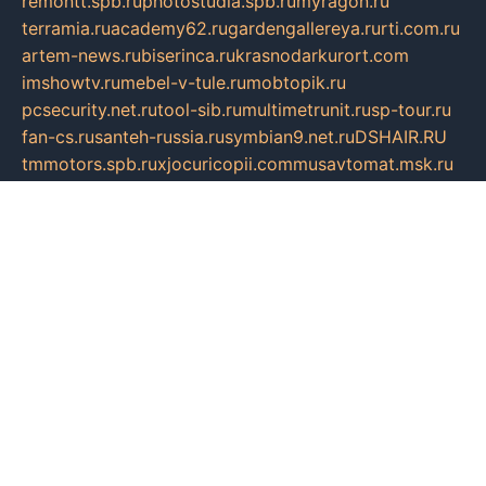
remontt.spb.ru
photostudia.spb.ru
myragon.ru
terramia.ru
academy62.ru
gardengallereya.ru
rti.com.ru
artem-news.ru
biserinca.ru
krasnodarkurort.com
imshowtv.ru
mebel-v-tule.ru
mobtopik.ru
pcsecurity.net.ru
tool-sib.ru
multimetrunit.ru
sp-tour.ru
fan-cs.ru
santeh-russia.ru
symbian9.net.ru
DSHAIR.RU
tmmotors.spb.ru
xjocuricopii.com
musavtomat.msk.ru
obustrojdom.ru
sovetcik.ru
ybaranovskaya.ru
ppknews.ru
cult-alshei.ru
JAPANRUSSIA.RU
proekciyamebel.ru
imper-finans.ru
rim.org.ru
glamourai.ru
brassminus.ru
zabor-pro.ru
ftn.pp.ru
dorogoe58.ru
laimengpacker.ru
kuzova-zapchasti.ru
sageerp.ru
taxodrom.ru
dsrazvitie.ru
hardcity.net.ru
ratinghomegames.ru
topservice25.ru
gubernyan.ru
gtglasslined.ru
ii4.ru
tssport.spb.ru
andorra24.com
blackwallstreet.ru
oboimos.ru
optim-doors.com.ru
ikuch.ru
nycr.org.ru
npa21.ru
vremya-ch.spb.ru
desert000.ru
ivtorgi.ru
ifiori.ru
catalog-statei.ru