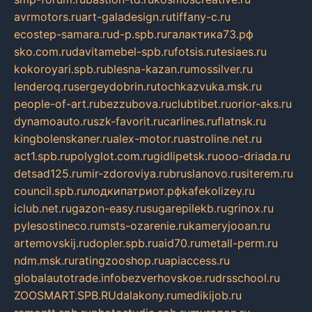
avrmotors.ru
art-galadesign.ru
tiffany-c.ru
ecostep-samara.ru
d-p.spb.ru
галактика73.рф
sko.com.ru
davitamebel-spb.ru
fotsis.ru
tesiaes.ru
kokoroyari.spb.ru
blesna-kazan.ru
mossilver.ru
lenderoq.ru
sergeydobrin.ru
tochkazvuka.msk.ru
people-of-art.ru
bezzubova.ru
clubtibet.ru
orior-aks.ru
dynamoauto.ru
szk-favorit.ru
carlines.ru
flatnsk.ru
kingbolenskaner.ru
alex-motor.ru
astroline.net.ru
act1.spb.ru
polyglot.com.ru
gidlipetsk.ru
ooo-driada.ru
detsad125.ru
mir-zdoroviya.ru
bruslanovo.ru
siterem.ru
council.spb.ru
лодкипатриот.рф
kafekolizey.ru
iclub.net.ru
gazon-easy.ru
sugarepilekb.ru
grinox.ru
pylesostineco.ru
msts-ozarenie.ru
kameryjooan.ru
artemovskij.ru
dopler.spb.ru
aid70.ru
metall-perm.ru
ndm.msk.ru
ratingzooshop.ru
apiaccess.ru
globalautotrade.info
bezverhovskoe.ru
drsschool.ru
ZOOSMART.SPB.RU
dalakony.ru
medikijob.ru