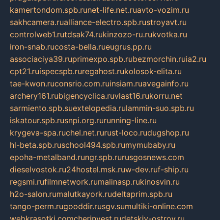
kamertondom.spb.ru
net-life.net.ru
avto-vozim.ru
sakhcamera.ru
alliance-electro.spb.ru
stroyavt.ru
controlweb1.ru
tdsak74.ru
kinzozo-ru.ru
kvotka.ru
iron-snab.ru
costa-bella.ru
eugrus.pp.ru
associaciya39.ru
primexpo.spb.ru
bezmorchin.ru
ia2.ru
cpt21.ru
ispecspb.ru
regahost.ru
kolosok-elita.ru
tae-kwon.ru
consrio.com.ru
insiam.ru
avegainfo.ru
archery161.ru
bigencyclica.ru
vlast16.ru
korru.net
sarmiento.spb.su
extelopedia.ru
lammin-suo.spb.ru
iskatour.spb.ru
snpi.org.ru
running-line.ru
krygeva-spa.ru
chel.net.ru
rust-loco.ru
dugshop.ru
hl-beta.spb.ru
school494.spb.ru
mymubaby.ru
epoha-metalband.ru
ngr.spb.ru
rusgosnews.com
dieselvostok.ru
24hostel.msk.ru
w-dev.ru
f-ship.ru
regsmi.ru
filmnetwork.ru
malinasp.ru
kinosvin.ru
h2o-salon.ru
malutkayork.ru
deltaprim.spb.ru
tango-perm.ru
gooddir.ru
sgv.su
multiki-online.com
webkrasotki.com
cherinvest.ru
detskiy-ostrov.ru