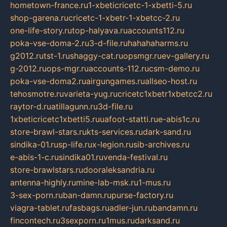
hometown-france.ru
1-xbeticricetc-1-xbetti-5.ru
shop-garena.ru
cricetc-1-xbetr-1-xbetcc-2.ru
one-life-story.ru
top-halyava.ru
accounts112.ru
poka-vse-doma-2.ru
3-d-file.ru
hahahaharms.ru
g2012.ru
tst-1.ru
shaggy-cat.ru
opsmgr.ru
ev-gallery.ru
g-2012.ru
ops-mgr.ru
accounts-112.ru
csm-demo.ru
poka-vse-doma2.ru
airgungames.ru
allseo-host.ru
tehosmotre.ru
varieta-yug.ru
cricetc1xbetr1xbetcc2.ru
raytor-d.ru
atillagunn.ru
3d-file.ru
1xbeticricetc1xbetti5.ru
uafoot-statti.ru
e-abis1c.ru
store-brawl-stars.ru
kts-services.ru
dark-sand.ru
sindika-01.ru
sp-life.ru
x-legion.ru
sib-archives.ru
e-abis-1-c.ru
sindika01.ru
venda-festival.ru
store-brawlstars.ru
dooraleksandria.ru
antenna-highly.ru
mine-lab-msk.ru
1-mus.ru
3-sex-porn.ru
ban-damn.ru
purse-factory.ru
viagra-tablet.ru
fasbags.ru
adler-jun.ru
bandamn.ru
fincontech.ru
3sexporn.ru
1mus.ru
darksand.ru