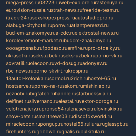
mega-press.ru
03223.ru
web-explore.ru
rastenuya.ru
eurovision-russia.ru
strah-news.ru
freeride-team.ru
itrack-24.ru
sexshopexpress.ru
autostudiopro.ru
alabuga-cityhotel.ru
pornv.ru
atlantpereezd.ru
bud-em-znakomye.ru
a-cdc.ru
elektrostal-news.ru
korolevremont-market.ru
budem-znakomye.ru
oooagrosnab.ru
fpodaso.ru
emfire.ru
pro-otdelky.ru
ukrasotki.ru
seksuzbek.ru
seks-uzbek.ru
porno-vk.ru
sovratili.ru
olecoon.ru
vd-dosug.ru
adonyev.ru
rbc-news.ru
porno-skvirt.ru
krospr.ru
13autor-kolonka.ru
sormol.ru
2rich.ru
hostel-65.ru
hostserve.ru
porno-na-russkom.ru
mishinlab.ru
neznobi.ru
bigfatcc.ru
habble.ru
starbucksvia.ru
delfinet.ru
silvernano.ru
elestal.ru
vektor-doroga.ru
velotrenajery.ru
pronso54.ru
lenasever.ru
lovinskix.ru
show-pets.ru
smartnews03.ru
discofoxworld.ru
miraclecoon.ru
pongup.ru
hostel65.ru
liura.ru
glasspb.ru
firehunters.ru
gribowo.ru
gnalis.ru
bulkitula.ru