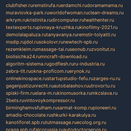
clubfisher.ru
remstirufa.ru
erdamchi.ru
doramamama.ru
muraviovka-park.ru
worldofwoman.ru
clean-dreams.ru
arkrym.ru
kristinita.ru
dircomputer.ru
healthenter.ru
textexperts.ru
pivnaya-kruzhka.ru
kinofilmy-2021.ru
demolalapaluza.ru
tanyavanya.ru
remstir-tolyatti.ru
msdip.ru
jdol.ru
sokolovr.ru
newtech-spb.ru
rezemkleim.ru
massage-tai.ru
seonub.ru
zvonitut.ru
biolisichka24.ru
mncraft-download.ru
algoritm-sistema.ru
godflesh.ru
ru-industria.ru
zebra-tlt.ru
okna-proficom.ru
erynok.ru
onlinekinospace.ru
startupstudio-fefu.ru
zarges-ru.ru
gegenjustizunrecht.ru
autobalashov.ru
utrovortu.ru
spiski-firm.ru
elara-m.ru
kinomusorka.ru
mkcslava.ru
2bets.ru
vintovoykompressor.ru
birminghamvsfulham.ru
sarmat-komp.ru
pioneeri.ru
amadis-chocolate.ru
shkurki-karakulya.ru
kanotiforet.spb.ru
tutmassage.ru
ecolog.org.ru
praga.spb.ru
falcorussia.ru
autodoctorservis.ru