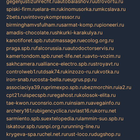
gegenjustizunrecht.ru
autobalashov.ru
utrovortu.ru
spiski-firm.ru
elara-m.ru
kinomusorka.ru
mkcslava.ru
2bets.ru
vintovoykompressor.ru
birminghamvsfulham.ru
sarmat-komp.ru
pioneeri.ru
amadis-chocolate.ru
shkurki-karakulya.ru
kanotiforet.spb.ru
tutmassage.ru
ecolog.org.ru
praga.spb.ru
falcorussia.ru
autodoctorservis.ru
kamertondom.spb.ru
net-life.net.ru
avto-vozim.ru
sakhcamera.ru
alliance-electro.spb.ru
stroyavt.ru
controlweb1.ru
tdsak74.ru
kinzozo-ru.ru
kvotka.ru
iron-snab.ru
costa-bella.ru
eugrus.pp.ru
associaciya39.ru
primexpo.spb.ru
bezmorchin.ru
ia2.ru
cpt21.ru
ispecspb.ru
regahost.ru
kolosok-elita.ru
tae-kwon.ru
consrio.com.ru
insiam.ru
avegainfo.ru
archery161.ru
bigencyclica.ru
vlast16.ru
korru.net
sarmiento.spb.su
extelopedia.ru
lammin-suo.spb.ru
iskatour.spb.ru
snpi.org.ru
running-line.ru
krygeva-spa.ru
chel.net.ru
rust-loco.ru
dugshop.ru