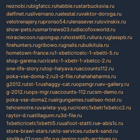
neznobi.ru
bigfatcc.ru
habble.ru
starbucksvia.ru
delfinet.ru
silvernano.ru
elestal.ru
vektor-doroga.ru
velotrenajery.ru
pronso54.ru
lenasever.ru
lovinskix.ru
show-pets.ru
smartnews03.ru
discofoxworld.ru
miraclecoon.ru
pongup.ru
hostel65.ru
liura.ru
glasspb.ru
firehunters.ru
gribowo.ru
gnalis.ru
bulkitula.ru
hometown-france.ru
1-xbeticricetc-1-xbetti-5.ru
shop-garena.ru
cricetc-1-xbetr-1-xbetcc-2.ru
one-life-story.ru
top-halyava.ru
accounts112.ru
poka-vse-doma-2.ru
3-d-file.ru
hahahaharms.ru
g2012.ru
tst-1.ru
shaggy-cat.ru
opsmgr.ru
ev-gallery.ru
g-2012.ru
ops-mgr.ru
accounts-112.ru
csm-demo.ru
poka-vse-doma2.ru
airgungames.ru
allseo-host.ru
tehosmotre.ru
varieta-yug.ru
cricetc1xbetr1xbetcc2.ru
raytor-d.ru
atillagunn.ru
3d-file.ru
1xbeticricetc1xbetti5.ru
uafoot-statti.ru
e-abis1c.ru
store-brawl-stars.ru
kts-services.ru
dark-sand.ru
sindika-01.ru
sp-life.ru
x-legion.ru
sib-archives.ru