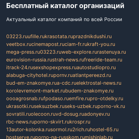
Бесплатный каталог организаций
Актуальный каталог компаний по всей России
03223.ru
ufille.ru
krasotata.ru
prazdnikdushi.ru
veetbox.ru
cinemapost.ru
ciam-fr.ru
kraft-you.ru
mega-press.ru
03223.ru
web-explore.ru
rastenuya.ru
eurovision-russia.ru
strah-news.ru
freeride-team.ru
itrack-24.ru
sexshopexpress.ru
autostudiopro.ru
alabuga-cityhotel.ru
pornv.ru
atlantpereezd.ru
bud-em-znakomye.ru
a-cdc.ru
elektrostal-news.ru
korolevremont-market.ru
budem-znakomye.ru
oooagrosnab.ru
fpodaso.ru
emfire.ru
pro-otdelky.ru
ukrasotki.ru
seksuzbek.ru
seks-uzbek.ru
porno-vk.ru
sovratili.ru
olecoon.ru
vd-dosug.ru
adonyev.ru
rbc-news.ru
porno-skvirt.ru
krospr.ru
13autor-kolonka.ru
sormol.ru
2rich.ru
hostel-65.ru
hostserve.ru
porno-na-russkom.ru
mishinlab.ru