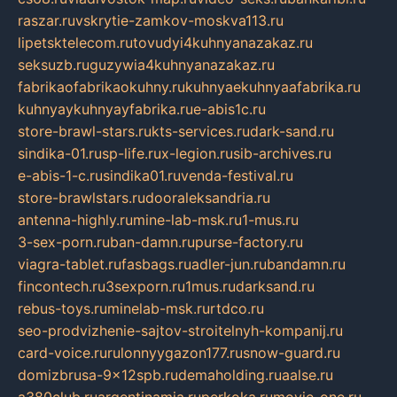
raszar.ru
vskrytie-zamkov-moskva113.ru
lipetsktelecom.ru
tovudyi4kuhnyanazakaz.ru
seksuzb.ru
guzywia4kuhnyanazakaz.ru
fabrikaofabrikaokuhny.ru
kuhnyaekuhnyaafabrika.ru
kuhnyaykuhnyayfabrika.ru
e-abis1c.ru
store-brawl-stars.ru
kts-services.ru
dark-sand.ru
sindika-01.ru
sp-life.ru
x-legion.ru
sib-archives.ru
e-abis-1-c.ru
sindika01.ru
venda-festival.ru
store-brawlstars.ru
dooraleksandria.ru
antenna-highly.ru
mine-lab-msk.ru
1-mus.ru
3-sex-porn.ru
ban-damn.ru
purse-factory.ru
viagra-tablet.ru
fasbags.ru
adler-jun.ru
bandamn.ru
fincontech.ru
3sexporn.ru
1mus.ru
darksand.ru
rebus-toys.ru
minelab-msk.ru
rtdco.ru
seo-prodvizhenie-sajtov-stroitelnyh-kompanij.ru
card-voice.ru
rulonnyygazon177.ru
snow-guard.ru
domizbrusa-9x12spb.ru
demaholding.ru
aalse.ru
a380club.ru
argentinamia.ru
perkoka.ru
movie-one.ru