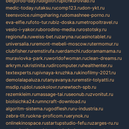
belgorod-day.ru
digilith.ru
pichkurovlab.ru
medic-today.ru
taksu.ru
comp123.ru
don-ykt.ru
teensvoice.ru
imgsharing.ru
domashnee-porno.ru
eva-elfie.ru
foto-tur.ru
biz-doska.ru
metropoltravel.ru
veslo-i-yakor.ru
borodino-media.ru
rostotsky.ru
regionufa.ru
weiss-bet.ru
zaryna.ru
casinotablet.ru
universalia.ru
remont-mebeli-moscow.ru
termomur.ru
clubfisher.ru
remstirufa.ru
erdamchi.ru
doramamama.ru
muraviovka-park.ru
worldofwoman.ru
clean-dreams.ru
arkrym.ru
kristinita.ru
dircomputer.ru
healthenter.ru
textexperts.ru
pivnaya-kruzhka.ru
kinofilmy-2021.ru
demolalapaluza.ru
tanyavanya.ru
remstir-tolyatti.ru
msdip.ru
jdol.ru
sokolovr.ru
newtech-spb.ru
rezemkleim.ru
massage-tai.ru
seonub.ru
zvonitut.ru
biolisichka24.ru
mncraft-download.ru
algoritm-sistema.ru
godflesh.ru
ru-industria.ru
zebra-tlt.ru
okna-proficom.ru
erynok.ru
onlinekinospace.ru
startupstudio-fefu.ru
zarges-ru.ru