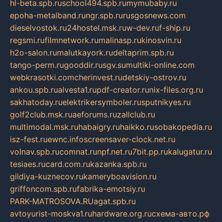
hl-beta.spb.ru
school494.spb.ru
mymubaby.ru
epoha-metalband.ru
ngr.spb.ru
rusgosnews.com
dieselvostok.ru
24hostel.msk.ru
w-dev.ru
f-ship.ru
regsmi.ru
filmnetwork.ru
malinasp.ru
kinosvin.ru
h2o-salon.ru
malutkayork.ru
deltaprim.spb.ru
tango-perm.ru
gooddir.ru
sgv.su
multiki-online.com
webkrasotki.com
cherinvest.ru
detskiy-ostrov.ru
ankou.spb.ru
alvesta1.ru
pdf-creator.ru
nix-files.org.ru
sakhatoday.ru
elektrikersymboler.ru
sputnikyes.ru
golf2club.msk.ru
aeforums.ru
zallclub.ru
multimodal.msk.ru
habaigry.ru
haikko.ru
sobakopedia.ru
isz-fest.ru
ewnc.info
screensaver-clock.net.ru
volnav.spb.ru
comnat.ru
npf.net.ru
7bit.pp.ru
kalugatur.ru
tesiaes.ru
card.com.ru
kazanka.spb.ru
gildiya-kuznecov.ru
kameryboavision.ru
griffoncom.spb.ru
fabrika-emotsiy.ru
PARK-MATROSOVA.RU
agat.spb.ru
avtoyurist-moskva1.ru
hardware.org.ru
схема-авто.рф