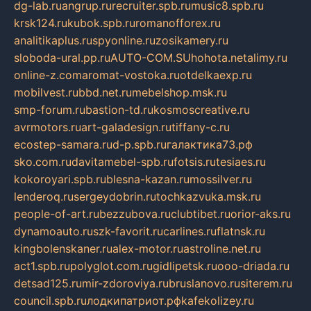
dg-lab.ru
angrup.ru
recruiter.spb.ru
music8.spb.ru
krsk124.ru
kubok.spb.ru
romanofforex.ru
analitikaplus.ru
spyonline.ru
zosikamery.ru
sloboda-ural.pp.ru
AUTO-COM.SU
hohota.net
alimy.ru
online-z.com
aromat-vostoka.ru
otdelkaexp.ru
mobilvest.ru
bbd.net.ru
mebelshop.msk.ru
smp-forum.ru
bastion-td.ru
kosmoscreative.ru
avrmotors.ru
art-galadesign.ru
tiffany-c.ru
ecostep-samara.ru
d-p.spb.ru
галактика73.рф
sko.com.ru
davitamebel-spb.ru
fotsis.ru
tesiaes.ru
kokoroyari.spb.ru
blesna-kazan.ru
mossilver.ru
lenderoq.ru
sergeydobrin.ru
tochkazvuka.msk.ru
people-of-art.ru
bezzubova.ru
clubtibet.ru
orior-aks.ru
dynamoauto.ru
szk-favorit.ru
carlines.ru
flatnsk.ru
kingbolenskaner.ru
alex-motor.ru
astroline.net.ru
act1.spb.ru
polyglot.com.ru
gidlipetsk.ru
ooo-driada.ru
detsad125.ru
mir-zdoroviya.ru
bruslanovo.ru
siterem.ru
council.spb.ru
лодкипатриот.рф
kafekolizey.ru