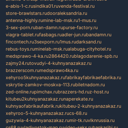
e-abis-1-c.ru
sindika01.ru
venda-festival.ru
store-brawlstars.ru
dooraleksandria.ru
antenna-highly.ru
mine-lab-msk.ru
1-mus.ru
3-sex-porn.ru
ban-damn.ru
purse-factory.ru
viagra-tablet.ru
fasbags.ru
adler-jun.ru
bandamn.ru
fincontech.ru
3sexporn.ru
1mus.ru
darksand.ru
rebus-toys.ru
minelab-msk.ru
alabuga-cityhotel.ru
medsprawo-4-ka.ru
2864420.ru
blagodarenie-spb.ru
zajmy24.ru
tovudyi-4-kuhnyanazakaz.ru
brazzerscom.ru
medsprawo4ka.ru
xehyroo5kuhnyanazakaz.ru
fabrikayfabrikaefabrika.ru
vskrytie-zamkov-moskva-113.ru
biletnadom.ru
zed-online.ru
pimchax.ru
brazzers-hd.ru
z-host.ru
kitubeu2kuhnyanazakaz.ru
naperekate.ru
kuhnyaofabrikaufabrik.ru
kitubeu-2-kuhnyanazakaz.ru
xehyroo-5-kuhnyanazakaz.ru
cs-68.ru
guzywia-4-kuhnyanazakaz.ru
mir-tk.ru
vlknrussia.ru
cs68.ru
vladivostok-map.ru
video-seks.ru
bankaribi.ru