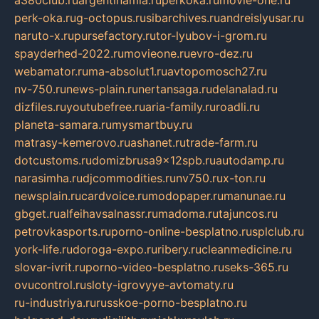
perk-oka.ru
g-octopus.ru
sibarchives.ru
andreislyusar.ru
naruto-x.ru
pursefactory.ru
tor-lyubov-i-grom.ru
spayderhed-2022.ru
movieone.ru
evro-dez.ru
webamator.ru
ma-absolut1.ru
avtopomosch27.ru
nv-750.ru
news-plain.ru
nertansaga.ru
delanalad.ru
dizfiles.ru
youtubefree.ru
aria-family.ru
roadli.ru
planeta-samara.ru
mysmartbuy.ru
matrasy-kemerovo.ru
ashanet.ru
trade-farm.ru
dotcustoms.ru
domizbrusa9x12spb.ru
autodamp.ru
narasimha.ru
djcommodities.ru
nv750.ru
x-ton.ru
newsplain.ru
cardvoice.ru
modopaper.ru
manunae.ru
gbget.ru
alfeihavsalnassr.ru
madoma.ru
tajuncos.ru
petrovkasports.ru
porno-online-besplatno.ru
splclub.ru
york-life.ru
doroga-expo.ru
ribery.ru
cleanmedicine.ru
slovar-ivrit.ru
porno-video-besplatno.ru
seks-365.ru
ovucontrol.ru
sloty-igrovyye-avtomaty.ru
ru-industriya.ru
russkoe-porno-besplatno.ru