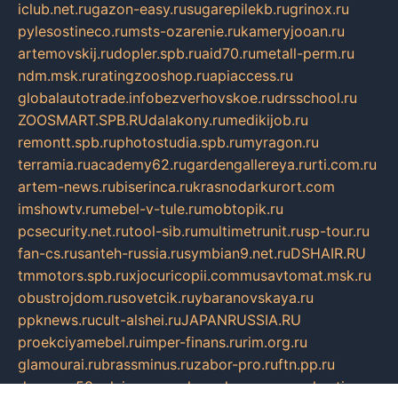
iclub.net.ru
gazon-easy.ru
sugarepilekb.ru
grinox.ru
pylesostineco.ru
msts-ozarenie.ru
kameryjooan.ru
artemovskij.ru
dopler.spb.ru
aid70.ru
metall-perm.ru
ndm.msk.ru
ratingzooshop.ru
apiaccess.ru
globalautotrade.info
bezverhovskoe.ru
drsschool.ru
ZOOSMART.SPB.RU
dalakony.ru
medikijob.ru
remontt.spb.ru
photostudia.spb.ru
myragon.ru
terramia.ru
academy62.ru
gardengallereya.ru
rti.com.ru
artem-news.ru
biserinca.ru
krasnodarkurort.com
imshowtv.ru
mebel-v-tule.ru
mobtopik.ru
pcsecurity.net.ru
tool-sib.ru
multimetrunit.ru
sp-tour.ru
fan-cs.ru
santeh-russia.ru
symbian9.net.ru
DSHAIR.RU
tmmotors.spb.ru
xjocuricopii.com
musavtomat.msk.ru
obustrojdom.ru
sovetcik.ru
ybaranovskaya.ru
ppknews.ru
cult-alshei.ru
JAPANRUSSIA.RU
proekciyamebel.ru
imper-finans.ru
rim.org.ru
glamourai.ru
brassminus.ru
zabor-pro.ru
ftn.pp.ru
dorogoe58.ru
laimengpacker.ru
kuzova-zapchasti.ru