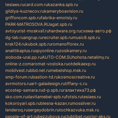
tesiaes.ru
card.com.ru
kazanka.spb.ru
gildiya-kuznecov.ru
kameryboavision.ru
griffoncom.spb.ru
fabrika-emotsiy.ru
PARK-MATROSOVA.RU
agat.spb.ru
avtoyurist-moskva1.ru
hardware.org.ru
схема-авто.рф
dg-lab.ru
angrup.ru
recruiter.spb.ru
music8.spb.ru
krsk124.ru
kubok.spb.ru
romanofforex.ru
analitikaplus.ru
spyonline.ru
zosikamery.ru
sloboda-ural.pp.ru
AUTO-COM.SU
hohota.net
alimy.ru
online-z.com
aromat-vostoka.ru
otdelkaexp.ru
mobilvest.ru
bbd.net.ru
mebelshop.msk.ru
smp-forum.ru
bastion-td.ru
kosmoscreative.ru
avrmotors.ru
art-galadesign.ru
tiffany-c.ru
ecostep-samara.ru
d-p.spb.ru
галактика73.рф
sko.com.ru
davitamebel-spb.ru
fotsis.ru
tesiaes.ru
kokoroyari.spb.ru
blesna-kazan.ru
mossilver.ru
lenderoq.ru
sergeydobrin.ru
tochkazvuka.msk.ru
people-of-art.ru
bezzubova.ru
clubtibet.ru
orior-aks.ru