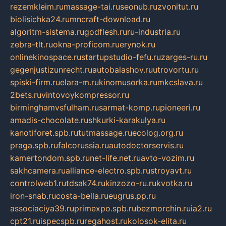
rezemkleim.ru
massage-tai.ru
seonub.ru
zvonitut.ru
biolisichka24.ru
mncraft-download.ru
algoritm-sistema.ru
godflesh.ru
ru-industria.ru
zebra-tlt.ru
okna-proficom.ru
erynok.ru
onlinekinospace.ru
startupstudio-fefu.ru
zarges-ru.ru
gegenjustizunrecht.ru
autobalashov.ru
utrovortu.ru
spiski-firm.ru
elara-m.ru
kinomusorka.ru
mkcslava.ru
2bets.ru
vintovoykompressor.ru
birminghamvsfulham.ru
sarmat-komp.ru
pioneeri.ru
amadis-chocolate.ru
shkurki-karakulya.ru
kanotiforet.spb.ru
tutmassage.ru
ecolog.org.ru
praga.spb.ru
falcorussia.ru
autodoctorservis.ru
kamertondom.spb.ru
net-life.net.ru
avto-vozim.ru
sakhcamera.ru
alliance-electro.spb.ru
stroyavt.ru
controlweb1.ru
tdsak74.ru
kinzozo-ru.ru
kvotka.ru
iron-snab.ru
costa-bella.ru
eugrus.pp.ru
associaciya39.ru
primexpo.spb.ru
bezmorchin.ru
ia2.ru
cpt21.ru
ispecspb.ru
regahost.ru
kolosok-elita.ru