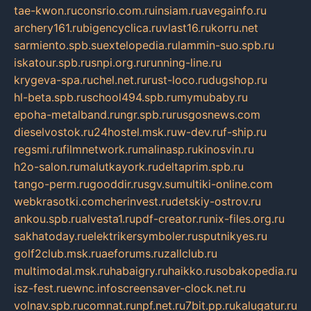
tae-kwon.ru
consrio.com.ru
insiam.ru
avegainfo.ru
archery161.ru
bigencyclica.ru
vlast16.ru
korru.net
sarmiento.spb.su
extelopedia.ru
lammin-suo.spb.ru
iskatour.spb.ru
snpi.org.ru
running-line.ru
krygeva-spa.ru
chel.net.ru
rust-loco.ru
dugshop.ru
hl-beta.spb.ru
school494.spb.ru
mymubaby.ru
epoha-metalband.ru
ngr.spb.ru
rusgosnews.com
dieselvostok.ru
24hostel.msk.ru
w-dev.ru
f-ship.ru
regsmi.ru
filmnetwork.ru
malinasp.ru
kinosvin.ru
h2o-salon.ru
malutkayork.ru
deltaprim.spb.ru
tango-perm.ru
gooddir.ru
sgv.su
multiki-online.com
webkrasotki.com
cherinvest.ru
detskiy-ostrov.ru
ankou.spb.ru
alvesta1.ru
pdf-creator.ru
nix-files.org.ru
sakhatoday.ru
elektrikersymboler.ru
sputnikyes.ru
golf2club.msk.ru
aeforums.ru
zallclub.ru
multimodal.msk.ru
habaigry.ru
haikko.ru
sobakopedia.ru
isz-fest.ru
ewnc.info
screensaver-clock.net.ru
volnav.spb.ru
comnat.ru
npf.net.ru
7bit.pp.ru
kalugatur.ru