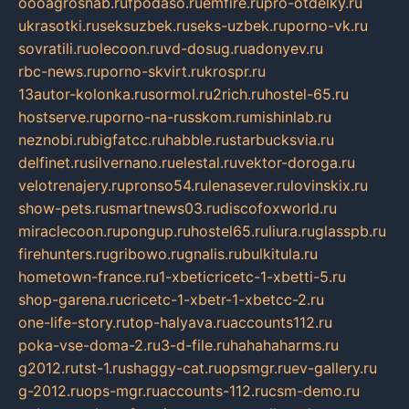
oooagrosnab.ru
fpodaso.ru
emfire.ru
pro-otdelky.ru
ukrasotki.ru
seksuzbek.ru
seks-uzbek.ru
porno-vk.ru
sovratili.ru
olecoon.ru
vd-dosug.ru
adonyev.ru
rbc-news.ru
porno-skvirt.ru
krospr.ru
13autor-kolonka.ru
sormol.ru
2rich.ru
hostel-65.ru
hostserve.ru
porno-na-russkom.ru
mishinlab.ru
neznobi.ru
bigfatcc.ru
habble.ru
starbucksvia.ru
delfinet.ru
silvernano.ru
elestal.ru
vektor-doroga.ru
velotrenajery.ru
pronso54.ru
lenasever.ru
lovinskix.ru
show-pets.ru
smartnews03.ru
discofoxworld.ru
miraclecoon.ru
pongup.ru
hostel65.ru
liura.ru
glasspb.ru
firehunters.ru
gribowo.ru
gnalis.ru
bulkitula.ru
hometown-france.ru
1-xbeticricetc-1-xbetti-5.ru
shop-garena.ru
cricetc-1-xbetr-1-xbetcc-2.ru
one-life-story.ru
top-halyava.ru
accounts112.ru
poka-vse-doma-2.ru
3-d-file.ru
hahahaharms.ru
g2012.ru
tst-1.ru
shaggy-cat.ru
opsmgr.ru
ev-gallery.ru
g-2012.ru
ops-mgr.ru
accounts-112.ru
csm-demo.ru