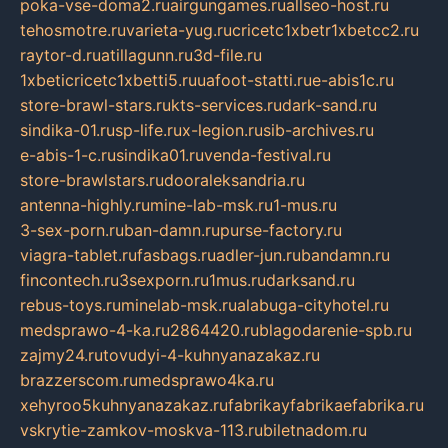
poka-vse-doma2.ru
airgungames.ru
allseo-host.ru
tehosmotre.ru
varieta-yug.ru
cricetc1xbetr1xbetcc2.ru
raytor-d.ru
atillagunn.ru
3d-file.ru
1xbeticricetc1xbetti5.ru
uafoot-statti.ru
e-abis1c.ru
store-brawl-stars.ru
kts-services.ru
dark-sand.ru
sindika-01.ru
sp-life.ru
x-legion.ru
sib-archives.ru
e-abis-1-c.ru
sindika01.ru
venda-festival.ru
store-brawlstars.ru
dooraleksandria.ru
antenna-highly.ru
mine-lab-msk.ru
1-mus.ru
3-sex-porn.ru
ban-damn.ru
purse-factory.ru
viagra-tablet.ru
fasbags.ru
adler-jun.ru
bandamn.ru
fincontech.ru
3sexporn.ru
1mus.ru
darksand.ru
rebus-toys.ru
minelab-msk.ru
alabuga-cityhotel.ru
medsprawo-4-ka.ru
2864420.ru
blagodarenie-spb.ru
zajmy24.ru
tovudyi-4-kuhnyanazakaz.ru
brazzerscom.ru
medsprawo4ka.ru
xehyroo5kuhnyanazakaz.ru
fabrikayfabrikaefabrika.ru
vskrytie-zamkov-moskva-113.ru
biletnadom.ru