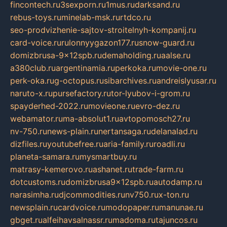
fincontech.ru
3sexporn.ru
1mus.ru
darksand.ru
rebus-toys.ru
minelab-msk.ru
rtdco.ru
seo-prodvizhenie-sajtov-stroitelnyh-kompanij.ru
card-voice.ru
rulonnyygazon177.ru
snow-guard.ru
domizbrusa-9x12spb.ru
demaholding.ru
aalse.ru
a380club.ru
argentinamia.ru
perkoka.ru
movie-one.ru
perk-oka.ru
g-octopus.ru
sibarchives.ru
andreislyusar.ru
naruto-x.ru
pursefactory.ru
tor-lyubov-i-grom.ru
spayderhed-2022.ru
movieone.ru
evro-dez.ru
webamator.ru
ma-absolut1.ru
avtopomosch27.ru
nv-750.ru
news-plain.ru
nertansaga.ru
delanalad.ru
dizfiles.ru
youtubefree.ru
aria-family.ru
roadli.ru
planeta-samara.ru
mysmartbuy.ru
matrasy-kemerovo.ru
ashanet.ru
trade-farm.ru
dotcustoms.ru
domizbrusa9x12spb.ru
autodamp.ru
narasimha.ru
djcommodities.ru
nv750.ru
x-ton.ru
newsplain.ru
cardvoice.ru
modopaper.ru
manunae.ru
gbget.ru
alfeihavsalnassr.ru
madoma.ru
tajuncos.ru