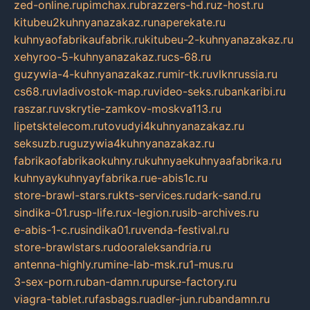
zed-online.ru
pimchax.ru
brazzers-hd.ru
z-host.ru
kitubeu2kuhnyanazakaz.ru
naperekate.ru
kuhnyaofabrikaufabrik.ru
kitubeu-2-kuhnyanazakaz.ru
xehyroo-5-kuhnyanazakaz.ru
cs-68.ru
guzywia-4-kuhnyanazakaz.ru
mir-tk.ru
vlknrussia.ru
cs68.ru
vladivostok-map.ru
video-seks.ru
bankaribi.ru
raszar.ru
vskrytie-zamkov-moskva113.ru
lipetsktelecom.ru
tovudyi4kuhnyanazakaz.ru
seksuzb.ru
guzywia4kuhnyanazakaz.ru
fabrikaofabrikaokuhny.ru
kuhnyaekuhnyaafabrika.ru
kuhnyaykuhnyayfabrika.ru
e-abis1c.ru
store-brawl-stars.ru
kts-services.ru
dark-sand.ru
sindika-01.ru
sp-life.ru
x-legion.ru
sib-archives.ru
e-abis-1-c.ru
sindika01.ru
venda-festival.ru
store-brawlstars.ru
dooraleksandria.ru
antenna-highly.ru
mine-lab-msk.ru
1-mus.ru
3-sex-porn.ru
ban-damn.ru
purse-factory.ru
viagra-tablet.ru
fasbags.ru
adler-jun.ru
bandamn.ru