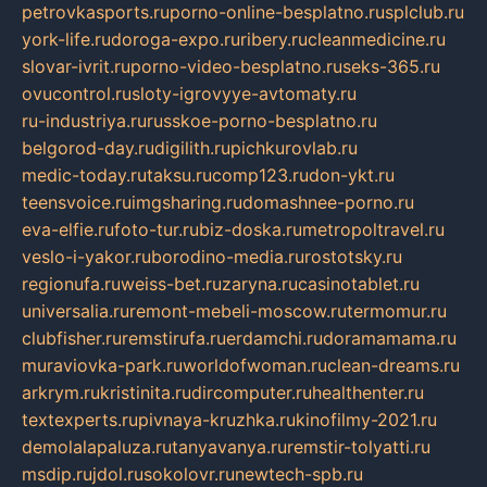
petrovkasports.ru
porno-online-besplatno.ru
splclub.ru
york-life.ru
doroga-expo.ru
ribery.ru
cleanmedicine.ru
slovar-ivrit.ru
porno-video-besplatno.ru
seks-365.ru
ovucontrol.ru
sloty-igrovyye-avtomaty.ru
ru-industriya.ru
russkoe-porno-besplatno.ru
belgorod-day.ru
digilith.ru
pichkurovlab.ru
medic-today.ru
taksu.ru
comp123.ru
don-ykt.ru
teensvoice.ru
imgsharing.ru
domashnee-porno.ru
eva-elfie.ru
foto-tur.ru
biz-doska.ru
metropoltravel.ru
veslo-i-yakor.ru
borodino-media.ru
rostotsky.ru
regionufa.ru
weiss-bet.ru
zaryna.ru
casinotablet.ru
universalia.ru
remont-mebeli-moscow.ru
termomur.ru
clubfisher.ru
remstirufa.ru
erdamchi.ru
doramamama.ru
muraviovka-park.ru
worldofwoman.ru
clean-dreams.ru
arkrym.ru
kristinita.ru
dircomputer.ru
healthenter.ru
textexperts.ru
pivnaya-kruzhka.ru
kinofilmy-2021.ru
demolalapaluza.ru
tanyavanya.ru
remstir-tolyatti.ru
msdip.ru
jdol.ru
sokolovr.ru
newtech-spb.ru