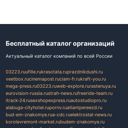
Бесплатный каталог организаций
Актуальный каталог компаний по всей России
03223.ru
ufille.ru
krasotata.ru
prazdnikdushi.ru
veetbox.ru
cinemapost.ru
ciam-fr.ru
kraft-you.ru
mega-press.ru
03223.ru
web-explore.ru
rastenuya.ru
eurovision-russia.ru
strah-news.ru
freeride-team.ru
itrack-24.ru
sexshopexpress.ru
autostudiopro.ru
alabuga-cityhotel.ru
pornv.ru
atlantpereezd.ru
bud-em-znakomye.ru
a-cdc.ru
elektrostal-news.ru
korolevremont-market.ru
budem-znakomye.ru