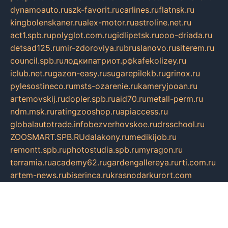
dynamoauto.ru
szk-favorit.ru
carlines.ru
flatnsk.ru
kingbolenskaner.ru
alex-motor.ru
astroline.net.ru
act1.spb.ru
polyglot.com.ru
gidlipetsk.ru
ooo-driada.ru
detsad125.ru
mir-zdoroviya.ru
bruslanovo.ru
siterem.ru
council.spb.ru
лодкипатриот.рф
kafekolizey.ru
iclub.net.ru
gazon-easy.ru
sugarepilekb.ru
grinox.ru
pylesostineco.ru
msts-ozarenie.ru
kameryjooan.ru
artemovskij.ru
dopler.spb.ru
aid70.ru
metall-perm.ru
ndm.msk.ru
ratingzooshop.ru
apiaccess.ru
globalautotrade.info
bezverhovskoe.ru
drsschool.ru
ZOOSMART.SPB.RU
dalakony.ru
medikijob.ru
remontt.spb.ru
photostudia.spb.ru
myragon.ru
terramia.ru
academy62.ru
gardengallereya.ru
rti.com.ru
artem-news.ru
biserinca.ru
krasnodarkurort.com
imshowtv.ru
mebel-v-tule.ru
mobtopik.ru
pcsecurity.net.ru
tool-sib.ru
multimetrunit.ru
sp-tour.ru
fan-cs.ru
santeh-russia.ru
symbian9.net.ru
DSHAIR.RU
tmmotors.spb.ru
xjocuricopii.com
musavtomat.msk.ru