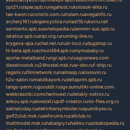
cpt21.ru
ispecspb.ru
regahost.ru
kolosok-elita.ru
tae-kwon.ru
consrio.com.ru
insiam.ru
avegainfo.ru
archery161.ru
bigencyclica.ru
vlast16.ru
korru.net
sarmiento.spb.su
extelopedia.ru
lammin-suo.spb.ru
iskatour.spb.ru
snpi.org.ru
running-line.ru
krygeva-spa.ru
chel.net.ru
rust-loco.ru
dugshop.ru
hl-beta.spb.ru
school494.spb.ru
mymubaby.ru
epoha-metalband.ru
ngr.spb.ru
rusgosnews.com
dieselvostok.ru
24hostel.msk.ru
w-dev.ru
f-ship.ru
regsmi.ru
filmnetwork.ru
malinasp.ru
kinosvin.ru
h2o-salon.ru
malutkayork.ru
deltaprim.spb.ru
tango-perm.ru
gooddir.ru
sgv.su
multiki-online.com
webkrasotki.com
cherinvest.ru
detskiy-ostrov.ru
ankou.spb.ru
alvesta1.ru
pdf-creator.ru
nix-files.org.ru
sakhatoday.ru
elektrikersymboler.ru
sputnikyes.ru
golf2club.msk.ru
aeforums.ru
zallclub.ru
multimodal.msk.ru
habaigry.ru
haikko.ru
sobakopedia.ru