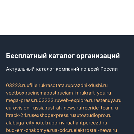
Бесплатный каталог организаций
Актуальный каталог компаний по всей России
03223.ru
ufille.ru
krasotata.ru
prazdnikdushi.ru
veetbox.ru
cinemapost.ru
ciam-fr.ru
kraft-you.ru
mega-press.ru
03223.ru
web-explore.ru
rastenuya.ru
eurovision-russia.ru
strah-news.ru
freeride-team.ru
itrack-24.ru
sexshopexpress.ru
autostudiopro.ru
alabuga-cityhotel.ru
pornv.ru
atlantpereezd.ru
bud-em-znakomye.ru
a-cdc.ru
elektrostal-news.ru