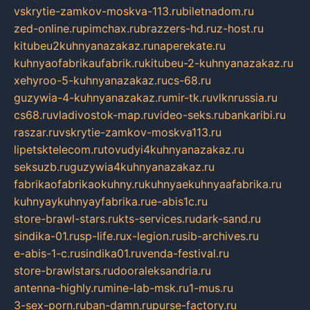
vskrytie-zamkov-moskva-113.ru
biletnadom.ru
zed-online.ru
pimchax.ru
brazzers-hd.ru
z-host.ru
kitubeu2kuhnyanazakaz.ru
naperekate.ru
kuhnyaofabrikaufabrik.ru
kitubeu-2-kuhnyanazakaz.ru
xehyroo-5-kuhnyanazakaz.ru
cs-68.ru
guzywia-4-kuhnyanazakaz.ru
mir-tk.ru
vlknrussia.ru
cs68.ru
vladivostok-map.ru
video-seks.ru
bankaribi.ru
raszar.ru
vskrytie-zamkov-moskva113.ru
lipetsktelecom.ru
tovudyi4kuhnyanazakaz.ru
seksuzb.ru
guzywia4kuhnyanazakaz.ru
fabrikaofabrikaokuhny.ru
kuhnyaekuhnyaafabrika.ru
kuhnyaykuhnyayfabrika.ru
e-abis1c.ru
store-brawl-stars.ru
kts-services.ru
dark-sand.ru
sindika-01.ru
sp-life.ru
x-legion.ru
sib-archives.ru
e-abis-1-c.ru
sindika01.ru
venda-festival.ru
store-brawlstars.ru
dooraleksandria.ru
antenna-highly.ru
mine-lab-msk.ru
1-mus.ru
3-sex-porn.ru
ban-damn.ru
purse-factory.ru