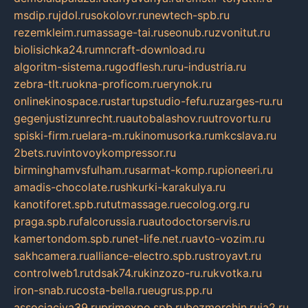
msdip.ru
jdol.ru
sokolovr.ru
newtech-spb.ru
rezemkleim.ru
massage-tai.ru
seonub.ru
zvonitut.ru
biolisichka24.ru
mncraft-download.ru
algoritm-sistema.ru
godflesh.ru
ru-industria.ru
zebra-tlt.ru
okna-proficom.ru
erynok.ru
onlinekinospace.ru
startupstudio-fefu.ru
zarges-ru.ru
gegenjustizunrecht.ru
autobalashov.ru
utrovortu.ru
spiski-firm.ru
elara-m.ru
kinomusorka.ru
mkcslava.ru
2bets.ru
vintovoykompressor.ru
birminghamvsfulham.ru
sarmat-komp.ru
pioneeri.ru
amadis-chocolate.ru
shkurki-karakulya.ru
kanotiforet.spb.ru
tutmassage.ru
ecolog.org.ru
praga.spb.ru
falcorussia.ru
autodoctorservis.ru
kamertondom.spb.ru
net-life.net.ru
avto-vozim.ru
sakhcamera.ru
alliance-electro.spb.ru
stroyavt.ru
controlweb1.ru
tdsak74.ru
kinzozo-ru.ru
kvotka.ru
iron-snab.ru
costa-bella.ru
eugrus.pp.ru
associaciya39.ru
primexpo.spb.ru
bezmorchin.ru
ia2.ru