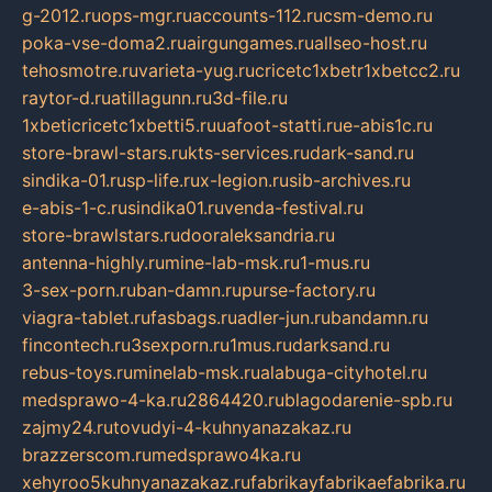
g-2012.ru
ops-mgr.ru
accounts-112.ru
csm-demo.ru
poka-vse-doma2.ru
airgungames.ru
allseo-host.ru
tehosmotre.ru
varieta-yug.ru
cricetc1xbetr1xbetcc2.ru
raytor-d.ru
atillagunn.ru
3d-file.ru
1xbeticricetc1xbetti5.ru
uafoot-statti.ru
e-abis1c.ru
store-brawl-stars.ru
kts-services.ru
dark-sand.ru
sindika-01.ru
sp-life.ru
x-legion.ru
sib-archives.ru
e-abis-1-c.ru
sindika01.ru
venda-festival.ru
store-brawlstars.ru
dooraleksandria.ru
antenna-highly.ru
mine-lab-msk.ru
1-mus.ru
3-sex-porn.ru
ban-damn.ru
purse-factory.ru
viagra-tablet.ru
fasbags.ru
adler-jun.ru
bandamn.ru
fincontech.ru
3sexporn.ru
1mus.ru
darksand.ru
rebus-toys.ru
minelab-msk.ru
alabuga-cityhotel.ru
medsprawo-4-ka.ru
2864420.ru
blagodarenie-spb.ru
zajmy24.ru
tovudyi-4-kuhnyanazakaz.ru
brazzerscom.ru
medsprawo4ka.ru
xehyroo5kuhnyanazakaz.ru
fabrikayfabrikaefabrika.ru