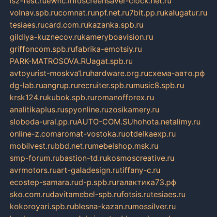
isz-fest.ru
ewnc.info
screensaver-clock.net.ru
volnav.spb.ru
comnat.ru
npf.net.ru
7bit.pp.ru
kalugatur.ru
tesiaes.ru
card.com.ru
kazanka.spb.ru
gildiya-kuznecov.ru
kameryboavision.ru
griffoncom.spb.ru
fabrika-emotsiy.ru
PARK-MATROSOVA.RU
agat.spb.ru
avtoyurist-moskva1.ru
hardware.org.ru
схема-авто.рф
dg-lab.ru
angrup.ru
recruiter.spb.ru
music8.spb.ru
krsk124.ru
kubok.spb.ru
romanofforex.ru
analitikaplus.ru
spyonline.ru
zosikamery.ru
sloboda-ural.pp.ru
AUTO-COM.SU
hohota.net
alimy.ru
online-z.com
aromat-vostoka.ru
otdelkaexp.ru
mobilvest.ru
bbd.net.ru
mebelshop.msk.ru
smp-forum.ru
bastion-td.ru
kosmoscreative.ru
avrmotors.ru
art-galadesign.ru
tiffany-c.ru
ecostep-samara.ru
d-p.spb.ru
галактика73.рф
sko.com.ru
davitamebel-spb.ru
fotsis.ru
tesiaes.ru
kokoroyari.spb.ru
blesna-kazan.ru
mossilver.ru