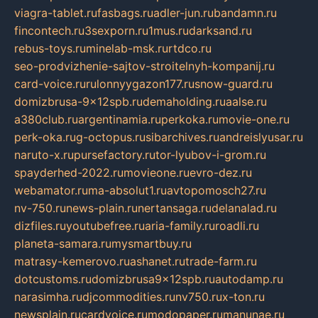
viagra-tablet.ru
fasbags.ru
adler-jun.ru
bandamn.ru
fincontech.ru
3sexporn.ru
1mus.ru
darksand.ru
rebus-toys.ru
minelab-msk.ru
rtdco.ru
seo-prodvizhenie-sajtov-stroitelnyh-kompanij.ru
card-voice.ru
rulonnyygazon177.ru
snow-guard.ru
domizbrusa-9x12spb.ru
demaholding.ru
aalse.ru
a380club.ru
argentinamia.ru
perkoka.ru
movie-one.ru
perk-oka.ru
g-octopus.ru
sibarchives.ru
andreislyusar.ru
naruto-x.ru
pursefactory.ru
tor-lyubov-i-grom.ru
spayderhed-2022.ru
movieone.ru
evro-dez.ru
webamator.ru
ma-absolut1.ru
avtopomosch27.ru
nv-750.ru
news-plain.ru
nertansaga.ru
delanalad.ru
dizfiles.ru
youtubefree.ru
aria-family.ru
roadli.ru
planeta-samara.ru
mysmartbuy.ru
matrasy-kemerovo.ru
ashanet.ru
trade-farm.ru
dotcustoms.ru
domizbrusa9x12spb.ru
autodamp.ru
narasimha.ru
djcommodities.ru
nv750.ru
x-ton.ru
newsplain.ru
cardvoice.ru
modopaper.ru
manunae.ru