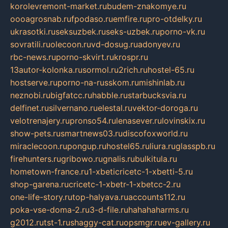
korolevremont-market.ru
budem-znakomye.ru
oooagrosnab.ru
fpodaso.ru
emfire.ru
pro-otdelky.ru
ukrasotki.ru
seksuzbek.ru
seks-uzbek.ru
porno-vk.ru
sovratili.ru
olecoon.ru
vd-dosug.ru
adonyev.ru
rbc-news.ru
porno-skvirt.ru
krospr.ru
13autor-kolonka.ru
sormol.ru
2rich.ru
hostel-65.ru
hostserve.ru
porno-na-russkom.ru
mishinlab.ru
neznobi.ru
bigfatcc.ru
habble.ru
starbucksvia.ru
delfinet.ru
silvernano.ru
elestal.ru
vektor-doroga.ru
velotrenajery.ru
pronso54.ru
lenasever.ru
lovinskix.ru
show-pets.ru
smartnews03.ru
discofoxworld.ru
miraclecoon.ru
pongup.ru
hostel65.ru
liura.ru
glasspb.ru
firehunters.ru
gribowo.ru
gnalis.ru
bulkitula.ru
hometown-france.ru
1-xbeticricetc-1-xbetti-5.ru
shop-garena.ru
cricetc-1-xbetr-1-xbetcc-2.ru
one-life-story.ru
top-halyava.ru
accounts112.ru
poka-vse-doma-2.ru
3-d-file.ru
hahahaharms.ru
g2012.ru
tst-1.ru
shaggy-cat.ru
opsmgr.ru
ev-gallery.ru