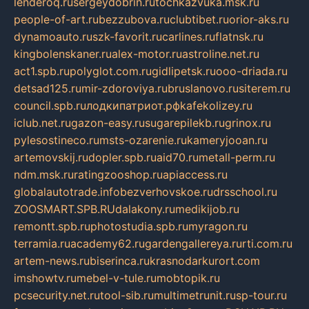
lenderoq.ru
sergeydobrin.ru
tochkazvuka.msk.ru
people-of-art.ru
bezzubova.ru
clubtibet.ru
orior-aks.ru
dynamoauto.ru
szk-favorit.ru
carlines.ru
flatnsk.ru
kingbolenskaner.ru
alex-motor.ru
astroline.net.ru
act1.spb.ru
polyglot.com.ru
gidlipetsk.ru
ooo-driada.ru
detsad125.ru
mir-zdoroviya.ru
bruslanovo.ru
siterem.ru
council.spb.ru
лодкипатриот.рф
kafekolizey.ru
iclub.net.ru
gazon-easy.ru
sugarepilekb.ru
grinox.ru
pylesostineco.ru
msts-ozarenie.ru
kameryjooan.ru
artemovskij.ru
dopler.spb.ru
aid70.ru
metall-perm.ru
ndm.msk.ru
ratingzooshop.ru
apiaccess.ru
globalautotrade.info
bezverhovskoe.ru
drsschool.ru
ZOOSMART.SPB.RU
dalakony.ru
medikijob.ru
remontt.spb.ru
photostudia.spb.ru
myragon.ru
terramia.ru
academy62.ru
gardengallereya.ru
rti.com.ru
artem-news.ru
biserinca.ru
krasnodarkurort.com
imshowtv.ru
mebel-v-tule.ru
mobtopik.ru
pcsecurity.net.ru
tool-sib.ru
multimetrunit.ru
sp-tour.ru