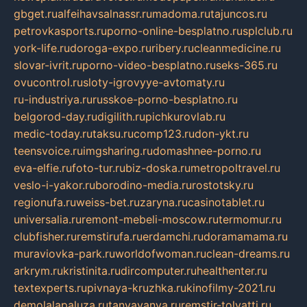
gbget.ru
alfeihavsalnassr.ru
madoma.ru
tajuncos.ru
petrovkasports.ru
porno-online-besplatno.ru
splclub.ru
york-life.ru
doroga-expo.ru
ribery.ru
cleanmedicine.ru
slovar-ivrit.ru
porno-video-besplatno.ru
seks-365.ru
ovucontrol.ru
sloty-igrovyye-avtomaty.ru
ru-industriya.ru
russkoe-porno-besplatno.ru
belgorod-day.ru
digilith.ru
pichkurovlab.ru
medic-today.ru
taksu.ru
comp123.ru
don-ykt.ru
teensvoice.ru
imgsharing.ru
domashnee-porno.ru
eva-elfie.ru
foto-tur.ru
biz-doska.ru
metropoltravel.ru
veslo-i-yakor.ru
borodino-media.ru
rostotsky.ru
regionufa.ru
weiss-bet.ru
zaryna.ru
casinotablet.ru
universalia.ru
remont-mebeli-moscow.ru
termomur.ru
clubfisher.ru
remstirufa.ru
erdamchi.ru
doramamama.ru
muraviovka-park.ru
worldofwoman.ru
clean-dreams.ru
arkrym.ru
kristinita.ru
dircomputer.ru
healthenter.ru
textexperts.ru
pivnaya-kruzhka.ru
kinofilmy-2021.ru
demolalapaluza.ru
tanyavanya.ru
remstir-tolyatti.ru