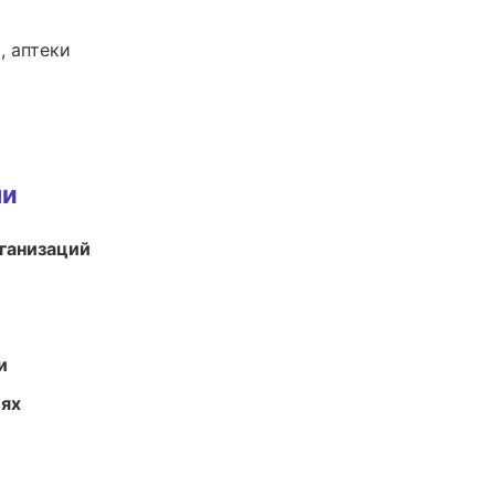
, аптеки
ми
ганизаций
и
иях