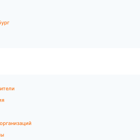
бург
дители
ия
 организаций
бы