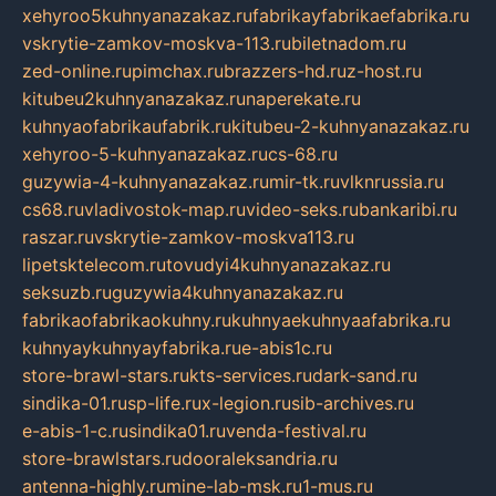
xehyroo5kuhnyanazakaz.ru
fabrikayfabrikaefabrika.ru
vskrytie-zamkov-moskva-113.ru
biletnadom.ru
zed-online.ru
pimchax.ru
brazzers-hd.ru
z-host.ru
kitubeu2kuhnyanazakaz.ru
naperekate.ru
kuhnyaofabrikaufabrik.ru
kitubeu-2-kuhnyanazakaz.ru
xehyroo-5-kuhnyanazakaz.ru
cs-68.ru
guzywia-4-kuhnyanazakaz.ru
mir-tk.ru
vlknrussia.ru
cs68.ru
vladivostok-map.ru
video-seks.ru
bankaribi.ru
raszar.ru
vskrytie-zamkov-moskva113.ru
lipetsktelecom.ru
tovudyi4kuhnyanazakaz.ru
seksuzb.ru
guzywia4kuhnyanazakaz.ru
fabrikaofabrikaokuhny.ru
kuhnyaekuhnyaafabrika.ru
kuhnyaykuhnyayfabrika.ru
e-abis1c.ru
store-brawl-stars.ru
kts-services.ru
dark-sand.ru
sindika-01.ru
sp-life.ru
x-legion.ru
sib-archives.ru
e-abis-1-c.ru
sindika01.ru
venda-festival.ru
store-brawlstars.ru
dooraleksandria.ru
antenna-highly.ru
mine-lab-msk.ru
1-mus.ru