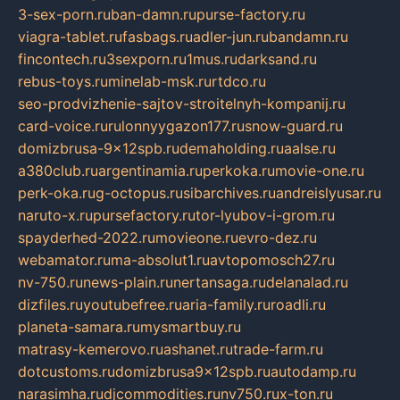
3-sex-porn.ru
ban-damn.ru
purse-factory.ru
viagra-tablet.ru
fasbags.ru
adler-jun.ru
bandamn.ru
fincontech.ru
3sexporn.ru
1mus.ru
darksand.ru
rebus-toys.ru
minelab-msk.ru
rtdco.ru
seo-prodvizhenie-sajtov-stroitelnyh-kompanij.ru
card-voice.ru
rulonnyygazon177.ru
snow-guard.ru
domizbrusa-9x12spb.ru
demaholding.ru
aalse.ru
a380club.ru
argentinamia.ru
perkoka.ru
movie-one.ru
perk-oka.ru
g-octopus.ru
sibarchives.ru
andreislyusar.ru
naruto-x.ru
pursefactory.ru
tor-lyubov-i-grom.ru
spayderhed-2022.ru
movieone.ru
evro-dez.ru
webamator.ru
ma-absolut1.ru
avtopomosch27.ru
nv-750.ru
news-plain.ru
nertansaga.ru
delanalad.ru
dizfiles.ru
youtubefree.ru
aria-family.ru
roadli.ru
planeta-samara.ru
mysmartbuy.ru
matrasy-kemerovo.ru
ashanet.ru
trade-farm.ru
dotcustoms.ru
domizbrusa9x12spb.ru
autodamp.ru
narasimha.ru
djcommodities.ru
nv750.ru
x-ton.ru