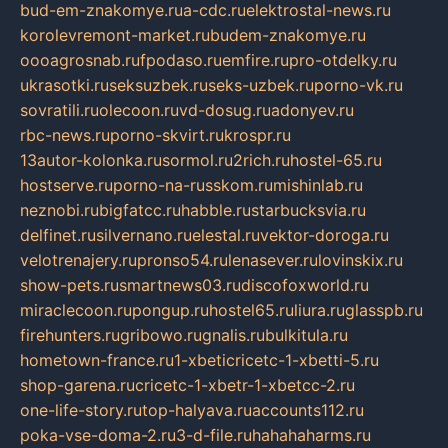
bud-em-znakomye.ru
a-cdc.ru
elektrostal-news.ru
korolevremont-market.ru
budem-znakomye.ru
oooagrosnab.ru
fpodaso.ru
emfire.ru
pro-otdelky.ru
ukrasotki.ru
seksuzbek.ru
seks-uzbek.ru
porno-vk.ru
sovratili.ru
olecoon.ru
vd-dosug.ru
adonyev.ru
rbc-news.ru
porno-skvirt.ru
krospr.ru
13autor-kolonka.ru
sormol.ru
2rich.ru
hostel-65.ru
hostserve.ru
porno-na-russkom.ru
mishinlab.ru
neznobi.ru
bigfatcc.ru
habble.ru
starbucksvia.ru
delfinet.ru
silvernano.ru
elestal.ru
vektor-doroga.ru
velotrenajery.ru
pronso54.ru
lenasever.ru
lovinskix.ru
show-pets.ru
smartnews03.ru
discofoxworld.ru
miraclecoon.ru
pongup.ru
hostel65.ru
liura.ru
glasspb.ru
firehunters.ru
gribowo.ru
gnalis.ru
bulkitula.ru
hometown-france.ru
1-xbeticricetc-1-xbetti-5.ru
shop-garena.ru
cricetc-1-xbetr-1-xbetcc-2.ru
one-life-story.ru
top-halyava.ru
accounts112.ru
poka-vse-doma-2.ru
3-d-file.ru
hahahaharms.ru