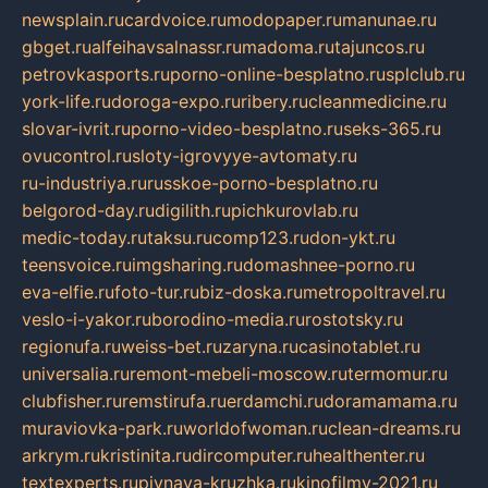
newsplain.ru
cardvoice.ru
modopaper.ru
manunae.ru
gbget.ru
alfeihavsalnassr.ru
madoma.ru
tajuncos.ru
petrovkasports.ru
porno-online-besplatno.ru
splclub.ru
york-life.ru
doroga-expo.ru
ribery.ru
cleanmedicine.ru
slovar-ivrit.ru
porno-video-besplatno.ru
seks-365.ru
ovucontrol.ru
sloty-igrovyye-avtomaty.ru
ru-industriya.ru
russkoe-porno-besplatno.ru
belgorod-day.ru
digilith.ru
pichkurovlab.ru
medic-today.ru
taksu.ru
comp123.ru
don-ykt.ru
teensvoice.ru
imgsharing.ru
domashnee-porno.ru
eva-elfie.ru
foto-tur.ru
biz-doska.ru
metropoltravel.ru
veslo-i-yakor.ru
borodino-media.ru
rostotsky.ru
regionufa.ru
weiss-bet.ru
zaryna.ru
casinotablet.ru
universalia.ru
remont-mebeli-moscow.ru
termomur.ru
clubfisher.ru
remstirufa.ru
erdamchi.ru
doramamama.ru
muraviovka-park.ru
worldofwoman.ru
clean-dreams.ru
arkrym.ru
kristinita.ru
dircomputer.ru
healthenter.ru
textexperts.ru
pivnaya-kruzhka.ru
kinofilmy-2021.ru