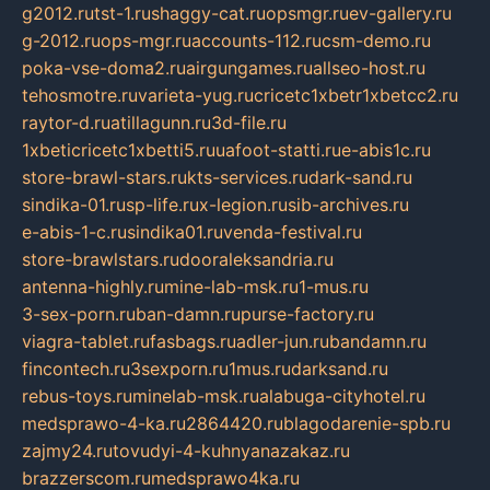
g2012.ru
tst-1.ru
shaggy-cat.ru
opsmgr.ru
ev-gallery.ru
g-2012.ru
ops-mgr.ru
accounts-112.ru
csm-demo.ru
poka-vse-doma2.ru
airgungames.ru
allseo-host.ru
tehosmotre.ru
varieta-yug.ru
cricetc1xbetr1xbetcc2.ru
raytor-d.ru
atillagunn.ru
3d-file.ru
1xbeticricetc1xbetti5.ru
uafoot-statti.ru
e-abis1c.ru
store-brawl-stars.ru
kts-services.ru
dark-sand.ru
sindika-01.ru
sp-life.ru
x-legion.ru
sib-archives.ru
e-abis-1-c.ru
sindika01.ru
venda-festival.ru
store-brawlstars.ru
dooraleksandria.ru
antenna-highly.ru
mine-lab-msk.ru
1-mus.ru
3-sex-porn.ru
ban-damn.ru
purse-factory.ru
viagra-tablet.ru
fasbags.ru
adler-jun.ru
bandamn.ru
fincontech.ru
3sexporn.ru
1mus.ru
darksand.ru
rebus-toys.ru
minelab-msk.ru
alabuga-cityhotel.ru
medsprawo-4-ka.ru
2864420.ru
blagodarenie-spb.ru
zajmy24.ru
tovudyi-4-kuhnyanazakaz.ru
brazzerscom.ru
medsprawo4ka.ru