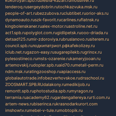
kokoroyari.spb.ru
blesna-kazan.ru
mossilver.ru
lenderoq.ru
sergeydobrin.ru
tochkazvuka.msk.ru
people-of-art.ru
bezzubova.ru
clubtibet.ru
orior-aks.ru
dynamoauto.ru
szk-favorit.ru
carlines.ru
flatnsk.ru
kingbolenskaner.ru
alex-motor.ru
astroline.net.ru
act1.spb.ru
polyglot.com.ru
gidlipetsk.ru
ooo-driada.ru
detsad125.ru
mir-zdoroviya.ru
bruslanovo.ru
siterem.ru
council.spb.ru
лодкипатриот.рф
kafekolizey.ru
iclub.net.ru
gazon-easy.ru
sugarepilekb.ru
grinox.ru
pylesostineco.ru
msts-ozarenie.ru
kameryjooan.ru
artemovskij.ru
dopler.spb.ru
aid70.ru
metall-perm.ru
ndm.msk.ru
ratingzooshop.ru
apiaccess.ru
globalautotrade.info
bezverhovskoe.ru
drsschool.ru
ZOOSMART.SPB.RU
dalakony.ru
medikijob.ru
remontt.spb.ru
photostudia.spb.ru
myragon.ru
terramia.ru
academy62.ru
gardengallereya.ru
rti.com.ru
artem-news.ru
biserinca.ru
krasnodarkurort.com
imshowtv.ru
mebel-v-tule.ru
mobtopik.ru