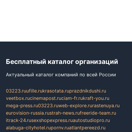
Бесплатный каталог организаций
Актуальный каталог компаний по всей России
03223.ru
ufille.ru
krasotata.ru
prazdnikdushi.ru
veetbox.ru
cinemapost.ru
ciam-fr.ru
kraft-you.ru
mega-press.ru
03223.ru
web-explore.ru
rastenuya.ru
eurovision-russia.ru
strah-news.ru
freeride-team.ru
itrack-24.ru
sexshopexpress.ru
autostudiopro.ru
alabuga-cityhotel.ru
pornv.ru
atlantpereezd.ru