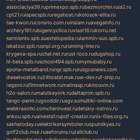
associaciya39.ru
primexpo.spb.ru
bezmorchin.ru
ia2.ru
cpt21.ru
ispecspb.ru
regahost.ru
kolosok-elita.ru
tae-kwon.ru
consrio.com.ru
insiam.ru
avegainfo.ru
archery161.ru
bigencyclica.ru
vlast16.ru
korru.net
sarmiento.spb.su
extelopedia.ru
lammin-suo.spb.ru
iskatour.spb.ru
snpi.org.ru
running-line.ru
krygeva-spa.ru
chel.net.ru
rust-loco.ru
dugshop.ru
hl-beta.spb.ru
school494.spb.ru
mymubaby.ru
epoha-metalband.ru
ngr.spb.ru
rusgosnews.com
dieselvostok.ru
24hostel.msk.ru
w-dev.ru
f-ship.ru
regsmi.ru
filmnetwork.ru
malinasp.ru
kinosvin.ru
h2o-salon.ru
malutkayork.ru
deltaprim.spb.ru
tango-perm.ru
gooddir.ru
sgv.su
multiki-online.com
webkrasotki.com
cherinvest.ru
detskiy-ostrov.ru
ankou.spb.ru
alvesta1.ru
pdf-creator.ru
nix-files.org.ru
sakhatoday.ru
elektrikersymboler.ru
sputnikyes.ru
golf2club.msk.ru
aeforums.ru
zallclub.ru
multimodal.msk.ru
habaigry.ru
haikko.ru
sobakopedia.ru