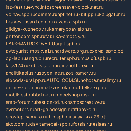
isz-fest.ru
ewnc.info
screensaver-clock.net.ru
volnav.spb.ru
comnat.ru
npf.net.ru
7bit.pp.ru
kalugatur.ru
tesiaes.ru
card.com.ru
kazanka.spb.ru
gildiya-kuznecov.ru
kameryboavision.ru
griffoncom.spb.ru
fabrika-emotsiy.ru
PARK-MATROSOVA.RU
agat.spb.ru
avtoyurist-moskva1.ru
hardware.org.ru
схема-авто.рф
dg-lab.ru
angrup.ru
recruiter.spb.ru
music8.spb.ru
krsk124.ru
kubok.spb.ru
romanofforex.ru
analitikaplus.ru
spyonline.ru
zosikamery.ru
sloboda-ural.pp.ru
AUTO-COM.SU
hohota.net
alimy.ru
online-z.com
aromat-vostoka.ru
otdelkaexp.ru
mobilvest.ru
bbd.net.ru
mebelshop.msk.ru
smp-forum.ru
bastion-td.ru
kosmoscreative.ru
avrmotors.ru
art-galadesign.ru
tiffany-c.ru
ecostep-samara.ru
d-p.spb.ru
галактика73.рф
sko.com.ru
davitamebel-spb.ru
fotsis.ru
tesiaes.ru