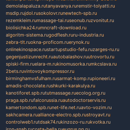
demolalapaluza.ru
tanyavanya.ru
remstir-tolyatti.ru
msdip.ru
jdol.ru
sokolovr.ru
newtech-spb.ru
rezemkleim.ru
massage-tai.ru
seonub.ru
zvonitut.ru
biolisichka24.ru
mncraft-download.ru
algoritm-sistema.ru
godflesh.ru
ru-industria.ru
zebra-tlt.ru
okna-proficom.ru
erynok.ru
onlinekinospace.ru
startupstudio-fefu.ru
zarges-ru.ru
gegenjustizunrecht.ru
autobalashov.ru
utrovortu.ru
spiski-firm.ru
elara-m.ru
kinomusorka.ru
mkcslava.ru
2bets.ru
vintovoykompressor.ru
birminghamvsfulham.ru
sarmat-komp.ru
pioneeri.ru
amadis-chocolate.ru
shkurki-karakulya.ru
kanotiforet.spb.ru
tutmassage.ru
ecolog.org.ru
praga.spb.ru
falcorussia.ru
autodoctorservis.ru
kamertondom.spb.ru
net-life.net.ru
avto-vozim.ru
sakhcamera.ru
alliance-electro.spb.ru
stroyavt.ru
controlweb1.ru
tdsak74.ru
kinzozo-ru.ru
kvotka.ru
iron-snab.ru
costa-bella.ru
eugrus.pp.ru