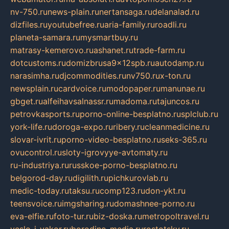
nv-750.ru
news-plain.ru
nertansaga.ru
delanalad.ru
dizfiles.ru
youtubefree.ru
aria-family.ru
roadli.ru
planeta-samara.ru
mysmartbuy.ru
matrasy-kemerovo.ru
ashanet.ru
trade-farm.ru
dotcustoms.ru
domizbrusa9x12spb.ru
autodamp.ru
narasimha.ru
djcommodities.ru
nv750.ru
x-ton.ru
newsplain.ru
cardvoice.ru
modopaper.ru
manunae.ru
gbget.ru
alfeihavsalnassr.ru
madoma.ru
tajuncos.ru
petrovkasports.ru
porno-online-besplatno.ru
splclub.ru
york-life.ru
doroga-expo.ru
ribery.ru
cleanmedicine.ru
slovar-ivrit.ru
porno-video-besplatno.ru
seks-365.ru
ovucontrol.ru
sloty-igrovyye-avtomaty.ru
ru-industriya.ru
russkoe-porno-besplatno.ru
belgorod-day.ru
digilith.ru
pichkurovlab.ru
medic-today.ru
taksu.ru
comp123.ru
don-ykt.ru
teensvoice.ru
imgsharing.ru
domashnee-porno.ru
eva-elfie.ru
foto-tur.ru
biz-doska.ru
metropoltravel.ru
veslo-i-yakor.ru
borodino-media.ru
rostotsky.ru