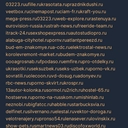
03223.ru
ufille.ru
krasotata.ru
prazdnikdushi.ru
veetbox.ru
cinemapost.ru
ciam-fr.ru
kraft-you.ru
mega-press.ru
03223.ru
web-explore.ru
rastenuya.ru
eurovision-russia.ru
strah-news.ru
freeride-team.ru
itrack-24.ru
sexshopexpress.ru
autostudiopro.ru
alabuga-cityhotel.ru
pornv.ru
atlantpereezd.ru
bud-em-znakomye.ru
a-cdc.ru
elektrostal-news.ru
korolevremont-market.ru
budem-znakomye.ru
oooagrosnab.ru
fpodaso.ru
emfire.ru
pro-otdelky.ru
ukrasotki.ru
seksuzbek.ru
seks-uzbek.ru
porno-vk.ru
sovratili.ru
olecoon.ru
vd-dosug.ru
adonyev.ru
rbc-news.ru
porno-skvirt.ru
krospr.ru
13autor-kolonka.ru
sormol.ru
2rich.ru
hostel-65.ru
hostserve.ru
porno-na-russkom.ru
mishinlab.ru
neznobi.ru
bigfatcc.ru
habble.ru
starbucksvia.ru
delfinet.ru
silvernano.ru
elestal.ru
vektor-doroga.ru
velotrenajery.ru
pronso54.ru
lenasever.ru
lovinskix.ru
show-pets.ru
smartnews03.ru
discofoxworld.ru