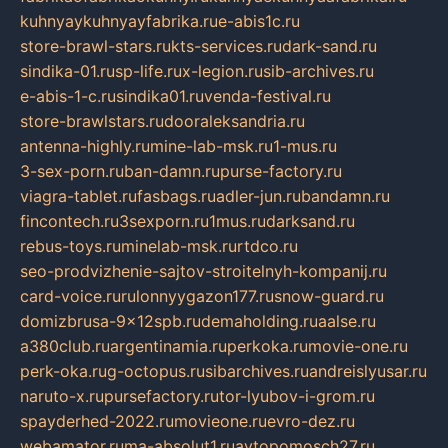
kuhnyaykuhnyayfabrika.ru
e-abis1c.ru
store-brawl-stars.ru
kts-services.ru
dark-sand.ru
sindika-01.ru
sp-life.ru
x-legion.ru
sib-archives.ru
e-abis-1-c.ru
sindika01.ru
venda-festival.ru
store-brawlstars.ru
dooraleksandria.ru
antenna-highly.ru
mine-lab-msk.ru
1-mus.ru
3-sex-porn.ru
ban-damn.ru
purse-factory.ru
viagra-tablet.ru
fasbags.ru
adler-jun.ru
bandamn.ru
fincontech.ru
3sexporn.ru
1mus.ru
darksand.ru
rebus-toys.ru
minelab-msk.ru
rtdco.ru
seo-prodvizhenie-sajtov-stroitelnyh-kompanij.ru
card-voice.ru
rulonnyygazon177.ru
snow-guard.ru
domizbrusa-9x12spb.ru
demaholding.ru
aalse.ru
a380club.ru
argentinamia.ru
perkoka.ru
movie-one.ru
perk-oka.ru
g-octopus.ru
sibarchives.ru
andreislyusar.ru
naruto-x.ru
pursefactory.ru
tor-lyubov-i-grom.ru
spayderhed-2022.ru
movieone.ru
evro-dez.ru
webamator.ru
ma-absolut1.ru
avtopomosch27.ru