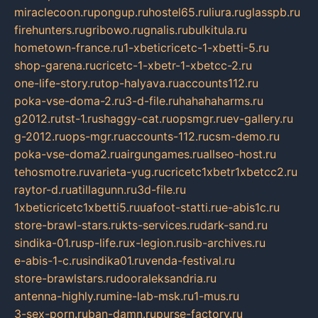
miraclecoon.ru
pongup.ru
hostel65.ru
liura.ru
glasspb.ru
firehunters.ru
gribowo.ru
gnalis.ru
bulkitula.ru
hometown-france.ru
1-xbeticricetc-1-xbetti-5.ru
shop-garena.ru
cricetc-1-xbetr-1-xbetcc-2.ru
one-life-story.ru
top-halyava.ru
accounts112.ru
poka-vse-doma-2.ru
3-d-file.ru
hahahaharms.ru
g2012.ru
tst-1.ru
shaggy-cat.ru
opsmgr.ru
ev-gallery.ru
g-2012.ru
ops-mgr.ru
accounts-112.ru
csm-demo.ru
poka-vse-doma2.ru
airgungames.ru
allseo-host.ru
tehosmotre.ru
varieta-yug.ru
cricetc1xbetr1xbetcc2.ru
raytor-d.ru
atillagunn.ru
3d-file.ru
1xbeticricetc1xbetti5.ru
uafoot-statti.ru
e-abis1c.ru
store-brawl-stars.ru
kts-services.ru
dark-sand.ru
sindika-01.ru
sp-life.ru
x-legion.ru
sib-archives.ru
e-abis-1-c.ru
sindika01.ru
venda-festival.ru
store-brawlstars.ru
dooraleksandria.ru
antenna-highly.ru
mine-lab-msk.ru
1-mus.ru
3-sex-porn.ru
ban-damn.ru
purse-factory.ru