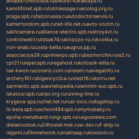
amadis-chocolate.ru
shkurki-karakulya.ru
kanotiforet.spb.ru
tutmassage.ru
ecolog.org.ru
praga.spb.ru
falcorussia.ru
autodoctorservis.ru
kamertondom.spb.ru
net-life.net.ru
avto-vozim.ru
sakhcamera.ru
alliance-electro.spb.ru
stroyavt.ru
controlweb1.ru
tdsak74.ru
kinzozo-ru.ru
kvotka.ru
iron-snab.ru
costa-bella.ru
eugrus.pp.ru
associaciya39.ru
primexpo.spb.ru
bezmorchin.ru
ia2.ru
cpt21.ru
ispecspb.ru
regahost.ru
kolosok-elita.ru
tae-kwon.ru
consrio.com.ru
insiam.ru
avegainfo.ru
archery161.ru
bigencyclica.ru
vlast16.ru
korru.net
sarmiento.spb.su
extelopedia.ru
lammin-suo.spb.ru
iskatour.spb.ru
snpi.org.ru
running-line.ru
krygeva-spa.ru
chel.net.ru
rust-loco.ru
dugshop.ru
hl-beta.spb.ru
school494.spb.ru
mymubaby.ru
epoha-metalband.ru
ngr.spb.ru
rusgosnews.com
dieselvostok.ru
24hostel.msk.ru
w-dev.ru
f-ship.ru
regsmi.ru
filmnetwork.ru
malinasp.ru
kinosvin.ru