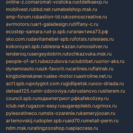
online-z.com
aromat-vostoka.ru
otdelkaexp.ru
mobilvest.ru
bbd.net.ru
mebelshop.msk.ru
smp-forum.ru
bastion-td.ru
kosmoscreative.ru
avrmotors.ru
art-galadesign.ru
tiffany-c.ru
ecostep-samara.ru
d-p.spb.ru
галактика73.рф
sko.com.ru
davitamebel-spb.ru
fotsis.ru
tesiaes.ru
kokoroyari.spb.ru
blesna-kazan.ru
mossilver.ru
lenderoq.ru
sergeydobrin.ru
tochkazvuka.msk.ru
people-of-art.ru
bezzubova.ru
clubtibet.ru
orior-aks.ru
dynamoauto.ru
szk-favorit.ru
carlines.ru
flatnsk.ru
kingbolenskaner.ru
alex-motor.ru
astroline.net.ru
act1.spb.ru
polyglot.com.ru
gidlipetsk.ru
ooo-driada.ru
detsad125.ru
mir-zdoroviya.ru
bruslanovo.ru
siterem.ru
council.spb.ru
лодкипатриот.рф
kafekolizey.ru
iclub.net.ru
gazon-easy.ru
sugarepilekb.ru
grinox.ru
pylesostineco.ru
msts-ozarenie.ru
kameryjooan.ru
artemovskij.ru
dopler.spb.ru
aid70.ru
metall-perm.ru
ndm.msk.ru
ratingzooshop.ru
apiaccess.ru