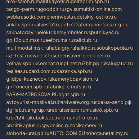
h2o-salon.ru
malutkayork.ru
deltaprim.spb.ru
tango-perm.ru
gooddir.ru
sgv.su
multiki-online.com
webkrasotki.com
cherinvest.ru
detskiy-ostrov.ru
ankou.spb.ru
alvesta1.ru
pdf-creator.ru
nix-files.org.ru
sakhatoday.ru
elektrikersymboler.ru
sputnikyes.ru
golf2club.msk.ru
aeforums.ru
zallclub.ru
multimodal.msk.ru
habaigry.ru
haikko.ru
sobakopedia.ru
isz-fest.ru
ewnc.info
screensaver-clock.net.ru
volnav.spb.ru
comnat.ru
npf.net.ru
7bit.pp.ru
kalugatur.ru
tesiaes.ru
card.com.ru
kazanka.spb.ru
gildiya-kuznecov.ru
kameryboavision.ru
griffoncom.spb.ru
fabrika-emotsiy.ru
PARK-MATROSOVA.RU
agat.spb.ru
avtoyurist-moskva1.ru
hardware.org.ru
схема-авто.рф
dg-lab.ru
angrup.ru
recruiter.spb.ru
music8.spb.ru
krsk124.ru
kubok.spb.ru
romanofforex.ru
analitikaplus.ru
spyonline.ru
zosikamery.ru
sloboda-ural.pp.ru
AUTO-COM.SU
hohota.net
alimy.ru