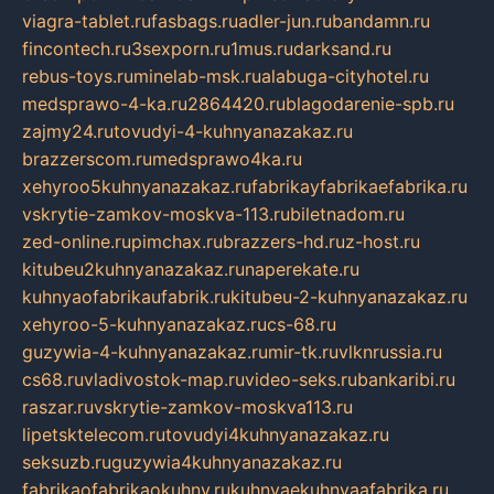
viagra-tablet.ru
fasbags.ru
adler-jun.ru
bandamn.ru
fincontech.ru
3sexporn.ru
1mus.ru
darksand.ru
rebus-toys.ru
minelab-msk.ru
alabuga-cityhotel.ru
medsprawo-4-ka.ru
2864420.ru
blagodarenie-spb.ru
zajmy24.ru
tovudyi-4-kuhnyanazakaz.ru
brazzerscom.ru
medsprawo4ka.ru
xehyroo5kuhnyanazakaz.ru
fabrikayfabrikaefabrika.ru
vskrytie-zamkov-moskva-113.ru
biletnadom.ru
zed-online.ru
pimchax.ru
brazzers-hd.ru
z-host.ru
kitubeu2kuhnyanazakaz.ru
naperekate.ru
kuhnyaofabrikaufabrik.ru
kitubeu-2-kuhnyanazakaz.ru
xehyroo-5-kuhnyanazakaz.ru
cs-68.ru
guzywia-4-kuhnyanazakaz.ru
mir-tk.ru
vlknrussia.ru
cs68.ru
vladivostok-map.ru
video-seks.ru
bankaribi.ru
raszar.ru
vskrytie-zamkov-moskva113.ru
lipetsktelecom.ru
tovudyi4kuhnyanazakaz.ru
seksuzb.ru
guzywia4kuhnyanazakaz.ru
fabrikaofabrikaokuhny.ru
kuhnyaekuhnyaafabrika.ru