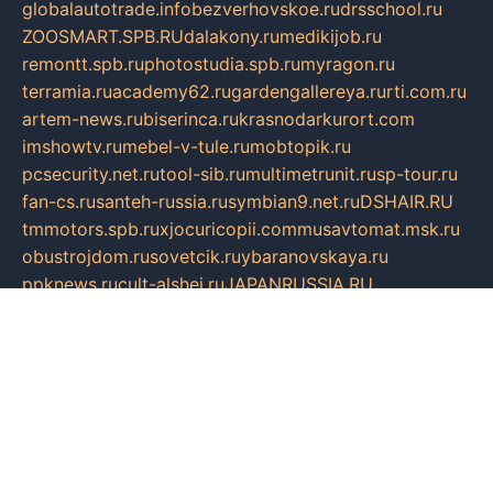
globalautotrade.info
bezverhovskoe.ru
drsschool.ru
ZOOSMART.SPB.RU
dalakony.ru
medikijob.ru
remontt.spb.ru
photostudia.spb.ru
myragon.ru
terramia.ru
academy62.ru
gardengallereya.ru
rti.com.ru
artem-news.ru
biserinca.ru
krasnodarkurort.com
imshowtv.ru
mebel-v-tule.ru
mobtopik.ru
pcsecurity.net.ru
tool-sib.ru
multimetrunit.ru
sp-tour.ru
fan-cs.ru
santeh-russia.ru
symbian9.net.ru
DSHAIR.RU
tmmotors.spb.ru
xjocuricopii.com
musavtomat.msk.ru
obustrojdom.ru
sovetcik.ru
ybaranovskaya.ru
ppknews.ru
cult-alshei.ru
JAPANRUSSIA.RU
proekciyamebel.ru
imper-finans.ru
rim.org.ru
glamourai.ru
brassminus.ru
zabor-pro.ru
ftn.pp.ru
dorogoe58.ru
laimengpacker.ru
kuzova-zapchasti.ru
sageerp.ru
taxodrom.ru
dsrazvitie.ru
hardcity.net.ru
ratinghomegames.ru
topservice25.ru
gubernyan.ru
gtglasslined.ru
ii4.ru
tssport.spb.ru
andorra24.com
blackwallstreet.ru
oboimos.ru
optim-doors.com.ru