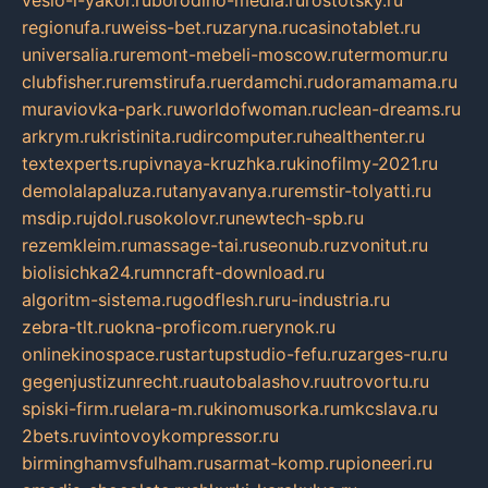
regionufa.ru
weiss-bet.ru
zaryna.ru
casinotablet.ru
universalia.ru
remont-mebeli-moscow.ru
termomur.ru
clubfisher.ru
remstirufa.ru
erdamchi.ru
doramamama.ru
muraviovka-park.ru
worldofwoman.ru
clean-dreams.ru
arkrym.ru
kristinita.ru
dircomputer.ru
healthenter.ru
textexperts.ru
pivnaya-kruzhka.ru
kinofilmy-2021.ru
demolalapaluza.ru
tanyavanya.ru
remstir-tolyatti.ru
msdip.ru
jdol.ru
sokolovr.ru
newtech-spb.ru
rezemkleim.ru
massage-tai.ru
seonub.ru
zvonitut.ru
biolisichka24.ru
mncraft-download.ru
algoritm-sistema.ru
godflesh.ru
ru-industria.ru
zebra-tlt.ru
okna-proficom.ru
erynok.ru
onlinekinospace.ru
startupstudio-fefu.ru
zarges-ru.ru
gegenjustizunrecht.ru
autobalashov.ru
utrovortu.ru
spiski-firm.ru
elara-m.ru
kinomusorka.ru
mkcslava.ru
2bets.ru
vintovoykompressor.ru
birminghamvsfulham.ru
sarmat-komp.ru
pioneeri.ru