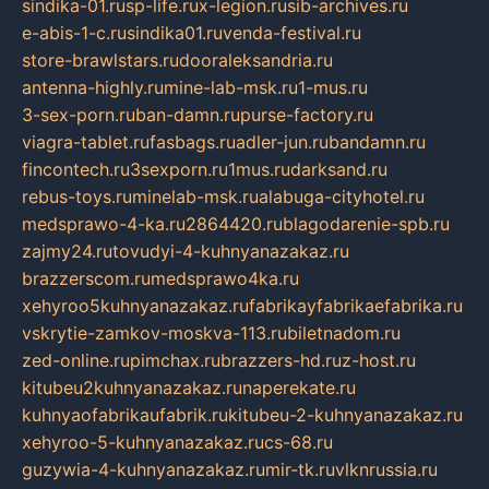
sindika-01.ru
sp-life.ru
x-legion.ru
sib-archives.ru
e-abis-1-c.ru
sindika01.ru
venda-festival.ru
store-brawlstars.ru
dooraleksandria.ru
antenna-highly.ru
mine-lab-msk.ru
1-mus.ru
3-sex-porn.ru
ban-damn.ru
purse-factory.ru
viagra-tablet.ru
fasbags.ru
adler-jun.ru
bandamn.ru
fincontech.ru
3sexporn.ru
1mus.ru
darksand.ru
rebus-toys.ru
minelab-msk.ru
alabuga-cityhotel.ru
medsprawo-4-ka.ru
2864420.ru
blagodarenie-spb.ru
zajmy24.ru
tovudyi-4-kuhnyanazakaz.ru
brazzerscom.ru
medsprawo4ka.ru
xehyroo5kuhnyanazakaz.ru
fabrikayfabrikaefabrika.ru
vskrytie-zamkov-moskva-113.ru
biletnadom.ru
zed-online.ru
pimchax.ru
brazzers-hd.ru
z-host.ru
kitubeu2kuhnyanazakaz.ru
naperekate.ru
kuhnyaofabrikaufabrik.ru
kitubeu-2-kuhnyanazakaz.ru
xehyroo-5-kuhnyanazakaz.ru
cs-68.ru
guzywia-4-kuhnyanazakaz.ru
mir-tk.ru
vlknrussia.ru