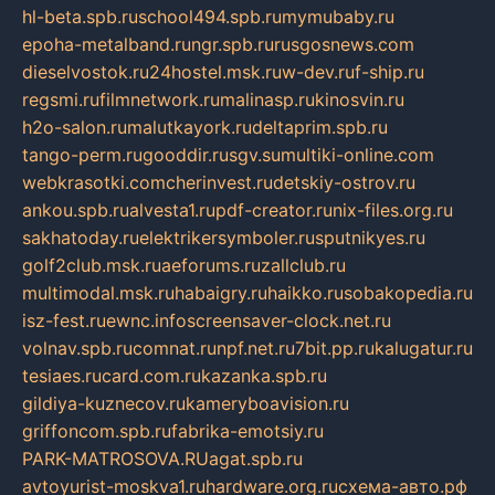
hl-beta.spb.ru
school494.spb.ru
mymubaby.ru
epoha-metalband.ru
ngr.spb.ru
rusgosnews.com
dieselvostok.ru
24hostel.msk.ru
w-dev.ru
f-ship.ru
regsmi.ru
filmnetwork.ru
malinasp.ru
kinosvin.ru
h2o-salon.ru
malutkayork.ru
deltaprim.spb.ru
tango-perm.ru
gooddir.ru
sgv.su
multiki-online.com
webkrasotki.com
cherinvest.ru
detskiy-ostrov.ru
ankou.spb.ru
alvesta1.ru
pdf-creator.ru
nix-files.org.ru
sakhatoday.ru
elektrikersymboler.ru
sputnikyes.ru
golf2club.msk.ru
aeforums.ru
zallclub.ru
multimodal.msk.ru
habaigry.ru
haikko.ru
sobakopedia.ru
isz-fest.ru
ewnc.info
screensaver-clock.net.ru
volnav.spb.ru
comnat.ru
npf.net.ru
7bit.pp.ru
kalugatur.ru
tesiaes.ru
card.com.ru
kazanka.spb.ru
gildiya-kuznecov.ru
kameryboavision.ru
griffoncom.spb.ru
fabrika-emotsiy.ru
PARK-MATROSOVA.RU
agat.spb.ru
avtoyurist-moskva1.ru
hardware.org.ru
схема-авто.рф