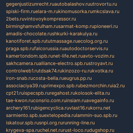
gegenjustizunrecht.ru
autobalashov.ru
utrovortu.ru
spiski-firm.ru
elara-m.ru
kinomusorka.ru
mkcslava.ru
2bets.ru
vintovoykompressor.ru
birminghamvsfulham.ru
sarmat-komp.ru
pioneeri.ru
amadis-chocolate.ru
shkurki-karakulya.ru
kanotiforet.spb.ru
tutmassage.ru
ecolog.org.ru
praga.spb.ru
falcorussia.ru
autodoctorservis.ru
kamertondom.spb.ru
net-life.net.ru
avto-vozim.ru
sakhcamera.ru
alliance-electro.spb.ru
stroyavt.ru
controlweb1.ru
tdsak74.ru
kinzozo-ru.ru
kvotka.ru
iron-snab.ru
costa-bella.ru
eugrus.pp.ru
associaciya39.ru
primexpo.spb.ru
bezmorchin.ru
ia2.ru
cpt21.ru
ispecspb.ru
regahost.ru
kolosok-elita.ru
tae-kwon.ru
consrio.com.ru
insiam.ru
avegainfo.ru
archery161.ru
bigencyclica.ru
vlast16.ru
korru.net
sarmiento.spb.su
extelopedia.ru
lammin-suo.spb.ru
iskatour.spb.ru
snpi.org.ru
running-line.ru
krygeva-spa.ru
chel.net.ru
rust-loco.ru
dugshop.ru