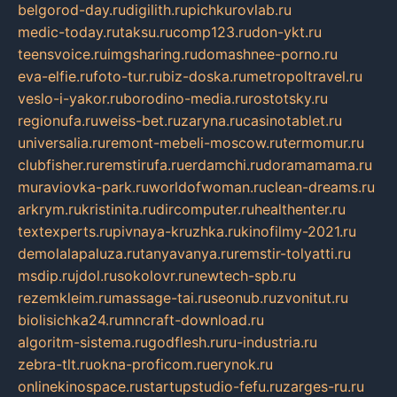
belgorod-day.ru
digilith.ru
pichkurovlab.ru
medic-today.ru
taksu.ru
comp123.ru
don-ykt.ru
teensvoice.ru
imgsharing.ru
domashnee-porno.ru
eva-elfie.ru
foto-tur.ru
biz-doska.ru
metropoltravel.ru
veslo-i-yakor.ru
borodino-media.ru
rostotsky.ru
regionufa.ru
weiss-bet.ru
zaryna.ru
casinotablet.ru
universalia.ru
remont-mebeli-moscow.ru
termomur.ru
clubfisher.ru
remstirufa.ru
erdamchi.ru
doramamama.ru
muraviovka-park.ru
worldofwoman.ru
clean-dreams.ru
arkrym.ru
kristinita.ru
dircomputer.ru
healthenter.ru
textexperts.ru
pivnaya-kruzhka.ru
kinofilmy-2021.ru
demolalapaluza.ru
tanyavanya.ru
remstir-tolyatti.ru
msdip.ru
jdol.ru
sokolovr.ru
newtech-spb.ru
rezemkleim.ru
massage-tai.ru
seonub.ru
zvonitut.ru
biolisichka24.ru
mncraft-download.ru
algoritm-sistema.ru
godflesh.ru
ru-industria.ru
zebra-tlt.ru
okna-proficom.ru
erynok.ru
onlinekinospace.ru
startupstudio-fefu.ru
zarges-ru.ru