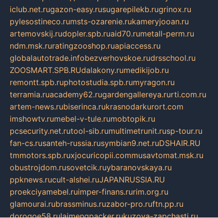
iclub.net.ru
gazon-easy.ru
sugarepilekb.ru
grinox.ru
pylesostineco.ru
msts-ozarenie.ru
kameryjooan.ru
artemovskij.ru
dopler.spb.ru
aid70.ru
metall-perm.ru
ndm.msk.ru
ratingzooshop.ru
apiaccess.ru
globalautotrade.info
bezverhovskoe.ru
drsschool.ru
ZOOSMART.SPB.RU
dalakony.ru
medikijob.ru
remontt.spb.ru
photostudia.spb.ru
myragon.ru
terramia.ru
academy62.ru
gardengallereya.ru
rti.com.ru
artem-news.ru
biserinca.ru
krasnodarkurort.com
imshowtv.ru
mebel-v-tule.ru
mobtopik.ru
pcsecurity.net.ru
tool-sib.ru
multimetrunit.ru
sp-tour.ru
fan-cs.ru
santeh-russia.ru
symbian9.net.ru
DSHAIR.RU
tmmotors.spb.ru
xjocuricopii.com
musavtomat.msk.ru
obustrojdom.ru
sovetcik.ru
ybaranovskaya.ru
ppknews.ru
cult-alshei.ru
JAPANRUSSIA.RU
proekciyamebel.ru
imper-finans.ru
rim.org.ru
glamourai.ru
brassminus.ru
zabor-pro.ru
ftn.pp.ru
dorogoe58.ru
laimengpacker.ru
kuzova-zapchasti.ru