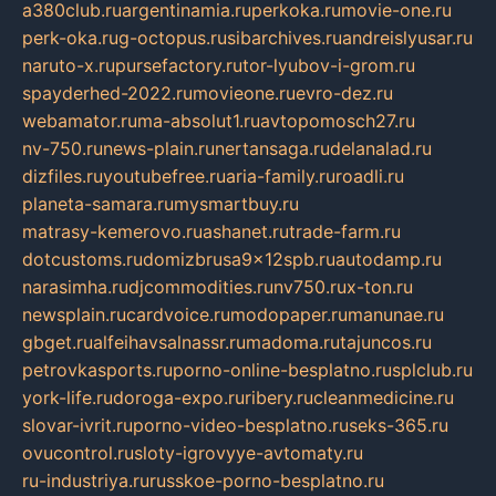
a380club.ru
argentinamia.ru
perkoka.ru
movie-one.ru
perk-oka.ru
g-octopus.ru
sibarchives.ru
andreislyusar.ru
naruto-x.ru
pursefactory.ru
tor-lyubov-i-grom.ru
spayderhed-2022.ru
movieone.ru
evro-dez.ru
webamator.ru
ma-absolut1.ru
avtopomosch27.ru
nv-750.ru
news-plain.ru
nertansaga.ru
delanalad.ru
dizfiles.ru
youtubefree.ru
aria-family.ru
roadli.ru
planeta-samara.ru
mysmartbuy.ru
matrasy-kemerovo.ru
ashanet.ru
trade-farm.ru
dotcustoms.ru
domizbrusa9x12spb.ru
autodamp.ru
narasimha.ru
djcommodities.ru
nv750.ru
x-ton.ru
newsplain.ru
cardvoice.ru
modopaper.ru
manunae.ru
gbget.ru
alfeihavsalnassr.ru
madoma.ru
tajuncos.ru
petrovkasports.ru
porno-online-besplatno.ru
splclub.ru
york-life.ru
doroga-expo.ru
ribery.ru
cleanmedicine.ru
slovar-ivrit.ru
porno-video-besplatno.ru
seks-365.ru
ovucontrol.ru
sloty-igrovyye-avtomaty.ru
ru-industriya.ru
russkoe-porno-besplatno.ru