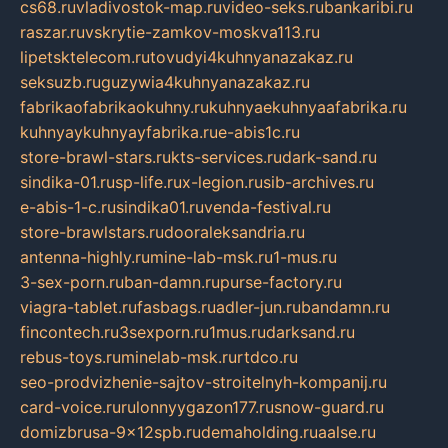
cs68.ru
vladivostok-map.ru
video-seks.ru
bankaribi.ru
raszar.ru
vskrytie-zamkov-moskva113.ru
lipetsktelecom.ru
tovudyi4kuhnyanazakaz.ru
seksuzb.ru
guzywia4kuhnyanazakaz.ru
fabrikaofabrikaokuhny.ru
kuhnyaekuhnyaafabrika.ru
kuhnyaykuhnyayfabrika.ru
e-abis1c.ru
store-brawl-stars.ru
kts-services.ru
dark-sand.ru
sindika-01.ru
sp-life.ru
x-legion.ru
sib-archives.ru
e-abis-1-c.ru
sindika01.ru
venda-festival.ru
store-brawlstars.ru
dooraleksandria.ru
antenna-highly.ru
mine-lab-msk.ru
1-mus.ru
3-sex-porn.ru
ban-damn.ru
purse-factory.ru
viagra-tablet.ru
fasbags.ru
adler-jun.ru
bandamn.ru
fincontech.ru
3sexporn.ru
1mus.ru
darksand.ru
rebus-toys.ru
minelab-msk.ru
rtdco.ru
seo-prodvizhenie-sajtov-stroitelnyh-kompanij.ru
card-voice.ru
rulonnyygazon177.ru
snow-guard.ru
domizbrusa-9x12spb.ru
demaholding.ru
aalse.ru