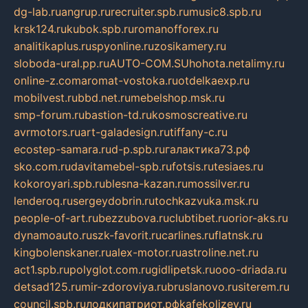
dg-lab.ru
angrup.ru
recruiter.spb.ru
music8.spb.ru
krsk124.ru
kubok.spb.ru
romanofforex.ru
analitikaplus.ru
spyonline.ru
zosikamery.ru
sloboda-ural.pp.ru
AUTO-COM.SU
hohota.net
alimy.ru
online-z.com
aromat-vostoka.ru
otdelkaexp.ru
mobilvest.ru
bbd.net.ru
mebelshop.msk.ru
smp-forum.ru
bastion-td.ru
kosmoscreative.ru
avrmotors.ru
art-galadesign.ru
tiffany-c.ru
ecostep-samara.ru
d-p.spb.ru
галактика73.рф
sko.com.ru
davitamebel-spb.ru
fotsis.ru
tesiaes.ru
kokoroyari.spb.ru
blesna-kazan.ru
mossilver.ru
lenderoq.ru
sergeydobrin.ru
tochkazvuka.msk.ru
people-of-art.ru
bezzubova.ru
clubtibet.ru
orior-aks.ru
dynamoauto.ru
szk-favorit.ru
carlines.ru
flatnsk.ru
kingbolenskaner.ru
alex-motor.ru
astroline.net.ru
act1.spb.ru
polyglot.com.ru
gidlipetsk.ru
ooo-driada.ru
detsad125.ru
mir-zdoroviya.ru
bruslanovo.ru
siterem.ru
council.spb.ru
лодкипатриот.рф
kafekolizey.ru