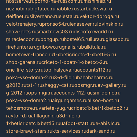
hostserve.ru
porno-na-russkom.ru
mishinlab.ru
neznobi.ru
bigfatcc.ru
habble.ru
starbucksvia.ru
delfinet.ru
silvernano.ru
elestal.ru
vektor-doroga.ru
velotrenajery.ru
pronso54.ru
lenasever.ru
lovinskix.ru
show-pets.ru
smartnews03.ru
discofoxworld.ru
miraclecoon.ru
pongup.ru
hostel65.ru
liura.ru
glasspb.ru
firehunters.ru
gribowo.ru
gnalis.ru
bulkitula.ru
hometown-france.ru
1-xbeticricetc-1-xbetti-5.ru
shop-garena.ru
cricetc-1-xbetr-1-xbetcc-2.ru
one-life-story.ru
top-halyava.ru
accounts112.ru
poka-vse-doma-2.ru
3-d-file.ru
hahahaharms.ru
g2012.ru
tst-1.ru
shaggy-cat.ru
opsmgr.ru
ev-gallery.ru
g-2012.ru
ops-mgr.ru
accounts-112.ru
csm-demo.ru
poka-vse-doma2.ru
airgungames.ru
allseo-host.ru
tehosmotre.ru
varieta-yug.ru
cricetc1xbetr1xbetcc2.ru
raytor-d.ru
atillagunn.ru
3d-file.ru
1xbeticricetc1xbetti5.ru
uafoot-statti.ru
e-abis1c.ru
store-brawl-stars.ru
kts-services.ru
dark-sand.ru