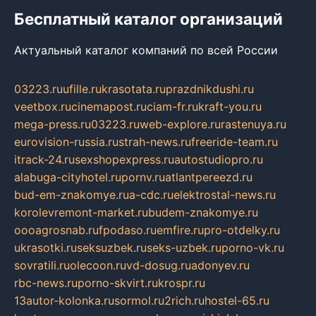
Бесплатный каталог организаций
Актуальный каталог компаний по всей России
03223.ru
ufille.ru
krasotata.ru
prazdnikdushi.ru
veetbox.ru
cinemapost.ru
ciam-fr.ru
kraft-you.ru
mega-press.ru
03223.ru
web-explore.ru
rastenuya.ru
eurovision-russia.ru
strah-news.ru
freeride-team.ru
itrack-24.ru
sexshopexpress.ru
autostudiopro.ru
alabuga-cityhotel.ru
pornv.ru
atlantpereezd.ru
bud-em-znakomye.ru
a-cdc.ru
elektrostal-news.ru
korolevremont-market.ru
budem-znakomye.ru
oooagrosnab.ru
fpodaso.ru
emfire.ru
pro-otdelky.ru
ukrasotki.ru
seksuzbek.ru
seks-uzbek.ru
porno-vk.ru
sovratili.ru
olecoon.ru
vd-dosug.ru
adonyev.ru
rbc-news.ru
porno-skvirt.ru
krospr.ru
13autor-kolonka.ru
sormol.ru
2rich.ru
hostel-65.ru