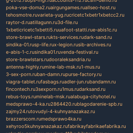
poka-vse-doma2.ru
airgungames.ru
allseo-host.ru
tehosmotre.ru
varieta-yug.ru
cricetc1xbetr1xbetcc2.ru
raytor-d.ru
atillagunn.ru
3d-file.ru
1xbeticricetc1xbetti5.ru
uafoot-statti.ru
e-abis1c.ru
store-brawl-stars.ru
kts-services.ru
dark-sand.ru
sindika-01.ru
sp-life.ru
x-legion.ru
sib-archives.ru
e-abis-1-c.ru
sindika01.ru
venda-festival.ru
store-brawlstars.ru
dooraleksandria.ru
antenna-highly.ru
mine-lab-msk.ru
1-mus.ru
3-sex-porn.ru
ban-damn.ru
purse-factory.ru
viagra-tablet.ru
fasbags.ru
adler-jun.ru
bandamn.ru
fincontech.ru
3sexporn.ru
1mus.ru
darksand.ru
rebus-toys.ru
minelab-msk.ru
alabuga-cityhotel.ru
medsprawo-4-ka.ru
2864420.ru
blagodarenie-spb.ru
zajmy24.ru
tovudyi-4-kuhnyanazakaz.ru
brazzerscom.ru
medsprawo4ka.ru
xehyroo5kuhnyanazakaz.ru
fabrikayfabrikaefabrika.ru