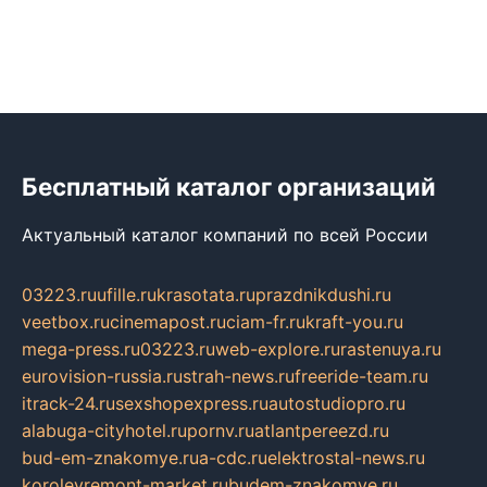
Бесплатный каталог организаций
Актуальный каталог компаний по всей России
03223.ru
ufille.ru
krasotata.ru
prazdnikdushi.ru
veetbox.ru
cinemapost.ru
ciam-fr.ru
kraft-you.ru
mega-press.ru
03223.ru
web-explore.ru
rastenuya.ru
eurovision-russia.ru
strah-news.ru
freeride-team.ru
itrack-24.ru
sexshopexpress.ru
autostudiopro.ru
alabuga-cityhotel.ru
pornv.ru
atlantpereezd.ru
bud-em-znakomye.ru
a-cdc.ru
elektrostal-news.ru
korolevremont-market.ru
budem-znakomye.ru