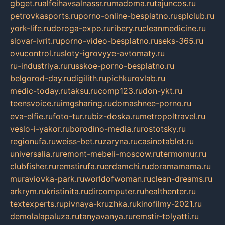
gbget.ru
alfeihavsalnassr.ru
madoma.ru
tajuncos.ru
petrovkasports.ru
porno-online-besplatno.ru
splclub.ru
york-life.ru
doroga-expo.ru
ribery.ru
cleanmedicine.ru
slovar-ivrit.ru
porno-video-besplatno.ru
seks-365.ru
ovucontrol.ru
sloty-igrovyye-avtomaty.ru
ru-industriya.ru
russkoe-porno-besplatno.ru
belgorod-day.ru
digilith.ru
pichkurovlab.ru
medic-today.ru
taksu.ru
comp123.ru
don-ykt.ru
teensvoice.ru
imgsharing.ru
domashnee-porno.ru
eva-elfie.ru
foto-tur.ru
biz-doska.ru
metropoltravel.ru
veslo-i-yakor.ru
borodino-media.ru
rostotsky.ru
regionufa.ru
weiss-bet.ru
zaryna.ru
casinotablet.ru
universalia.ru
remont-mebeli-moscow.ru
termomur.ru
clubfisher.ru
remstirufa.ru
erdamchi.ru
doramamama.ru
muraviovka-park.ru
worldofwoman.ru
clean-dreams.ru
arkrym.ru
kristinita.ru
dircomputer.ru
healthenter.ru
textexperts.ru
pivnaya-kruzhka.ru
kinofilmy-2021.ru
demolalapaluza.ru
tanyavanya.ru
remstir-tolyatti.ru