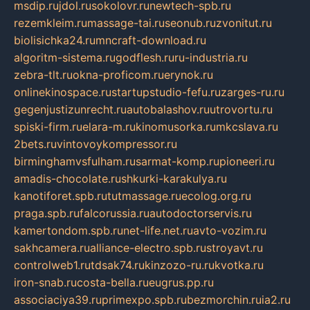
msdip.ru
jdol.ru
sokolovr.ru
newtech-spb.ru
rezemkleim.ru
massage-tai.ru
seonub.ru
zvonitut.ru
biolisichka24.ru
mncraft-download.ru
algoritm-sistema.ru
godflesh.ru
ru-industria.ru
zebra-tlt.ru
okna-proficom.ru
erynok.ru
onlinekinospace.ru
startupstudio-fefu.ru
zarges-ru.ru
gegenjustizunrecht.ru
autobalashov.ru
utrovortu.ru
spiski-firm.ru
elara-m.ru
kinomusorka.ru
mkcslava.ru
2bets.ru
vintovoykompressor.ru
birminghamvsfulham.ru
sarmat-komp.ru
pioneeri.ru
amadis-chocolate.ru
shkurki-karakulya.ru
kanotiforet.spb.ru
tutmassage.ru
ecolog.org.ru
praga.spb.ru
falcorussia.ru
autodoctorservis.ru
kamertondom.spb.ru
net-life.net.ru
avto-vozim.ru
sakhcamera.ru
alliance-electro.spb.ru
stroyavt.ru
controlweb1.ru
tdsak74.ru
kinzozo-ru.ru
kvotka.ru
iron-snab.ru
costa-bella.ru
eugrus.pp.ru
associaciya39.ru
primexpo.spb.ru
bezmorchin.ru
ia2.ru