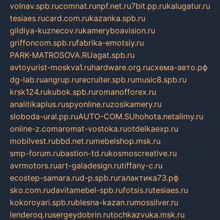
volnav.spb.ru
comnat.ru
npf.net.ru
7bit.pp.ru
kalugatur.ru
tesiaes.ru
card.com.ru
kazanka.spb.ru
gildiya-kuznecov.ru
kameryboavision.ru
griffoncom.spb.ru
fabrika-emotsiy.ru
PARK-MATROSOVA.RU
agat.spb.ru
avtoyurist-moskva1.ru
hardware.org.ru
схема-авто.рф
dg-lab.ru
angrup.ru
recruiter.spb.ru
music8.spb.ru
krsk124.ru
kubok.spb.ru
romanofforex.ru
analitikaplus.ru
spyonline.ru
zosikamery.ru
sloboda-ural.pp.ru
AUTO-COM.SU
hohota.net
alimy.ru
online-z.com
aromat-vostoka.ru
otdelkaexp.ru
mobilvest.ru
bbd.net.ru
mebelshop.msk.ru
smp-forum.ru
bastion-td.ru
kosmoscreative.ru
avrmotors.ru
art-galadesign.ru
tiffany-c.ru
ecostep-samara.ru
d-p.spb.ru
галактика73.рф
sko.com.ru
davitamebel-spb.ru
fotsis.ru
tesiaes.ru
kokoroyari.spb.ru
blesna-kazan.ru
mossilver.ru
lenderoq.ru
sergeydobrin.ru
tochkazvuka.msk.ru