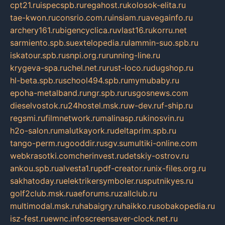
cpt21.ru
ispecspb.ru
regahost.ru
kolosok-elita.ru
tae-kwon.ru
consrio.com.ru
insiam.ru
avegainfo.ru
archery161.ru
bigencyclica.ru
vlast16.ru
korru.net
sarmiento.spb.su
extelopedia.ru
lammin-suo.spb.ru
iskatour.spb.ru
snpi.org.ru
running-line.ru
krygeva-spa.ru
chel.net.ru
rust-loco.ru
dugshop.ru
hl-beta.spb.ru
school494.spb.ru
mymubaby.ru
epoha-metalband.ru
ngr.spb.ru
rusgosnews.com
dieselvostok.ru
24hostel.msk.ru
w-dev.ru
f-ship.ru
regsmi.ru
filmnetwork.ru
malinasp.ru
kinosvin.ru
h2o-salon.ru
malutkayork.ru
deltaprim.spb.ru
tango-perm.ru
gooddir.ru
sgv.su
multiki-online.com
webkrasotki.com
cherinvest.ru
detskiy-ostrov.ru
ankou.spb.ru
alvesta1.ru
pdf-creator.ru
nix-files.org.ru
sakhatoday.ru
elektrikersymboler.ru
sputnikyes.ru
golf2club.msk.ru
aeforums.ru
zallclub.ru
multimodal.msk.ru
habaigry.ru
haikko.ru
sobakopedia.ru
isz-fest.ru
ewnc.info
screensaver-clock.net.ru