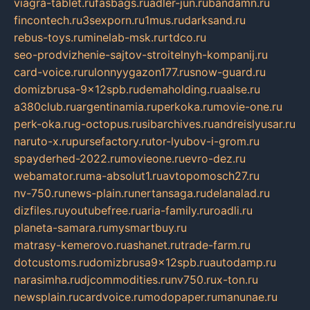
viagra-tablet.ru
fasbags.ru
adler-jun.ru
bandamn.ru
fincontech.ru
3sexporn.ru
1mus.ru
darksand.ru
rebus-toys.ru
minelab-msk.ru
rtdco.ru
seo-prodvizhenie-sajtov-stroitelnyh-kompanij.ru
card-voice.ru
rulonnyygazon177.ru
snow-guard.ru
domizbrusa-9x12spb.ru
demaholding.ru
aalse.ru
a380club.ru
argentinamia.ru
perkoka.ru
movie-one.ru
perk-oka.ru
g-octopus.ru
sibarchives.ru
andreislyusar.ru
naruto-x.ru
pursefactory.ru
tor-lyubov-i-grom.ru
spayderhed-2022.ru
movieone.ru
evro-dez.ru
webamator.ru
ma-absolut1.ru
avtopomosch27.ru
nv-750.ru
news-plain.ru
nertansaga.ru
delanalad.ru
dizfiles.ru
youtubefree.ru
aria-family.ru
roadli.ru
planeta-samara.ru
mysmartbuy.ru
matrasy-kemerovo.ru
ashanet.ru
trade-farm.ru
dotcustoms.ru
domizbrusa9x12spb.ru
autodamp.ru
narasimha.ru
djcommodities.ru
nv750.ru
x-ton.ru
newsplain.ru
cardvoice.ru
modopaper.ru
manunae.ru