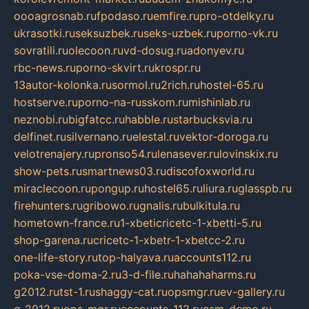
oooagrosnab.ru
fpodaso.ru
emfire.ru
pro-otdelky.ru
ukrasotki.ru
seksuzbek.ru
seks-uzbek.ru
porno-vk.ru
sovratili.ru
olecoon.ru
vd-dosug.ru
adonyev.ru
rbc-news.ru
porno-skvirt.ru
krospr.ru
13autor-kolonka.ru
sormol.ru
2rich.ru
hostel-65.ru
hostserve.ru
porno-na-russkom.ru
mishinlab.ru
neznobi.ru
bigfatcc.ru
habble.ru
starbucksvia.ru
delfinet.ru
silvernano.ru
elestal.ru
vektor-doroga.ru
velotrenajery.ru
pronso54.ru
lenasever.ru
lovinskix.ru
show-pets.ru
smartnews03.ru
discofoxworld.ru
miraclecoon.ru
pongup.ru
hostel65.ru
liura.ru
glasspb.ru
firehunters.ru
gribowo.ru
gnalis.ru
bulkitula.ru
hometown-france.ru
1-xbeticricetc-1-xbetti-5.ru
shop-garena.ru
cricetc-1-xbetr-1-xbetcc-2.ru
one-life-story.ru
top-halyava.ru
accounts112.ru
poka-vse-doma-2.ru
3-d-file.ru
hahahaharms.ru
g2012.ru
tst-1.ru
shaggy-cat.ru
opsmgr.ru
ev-gallery.ru
g-2012.ru
ops-mgr.ru
accounts-112.ru
csm-demo.ru