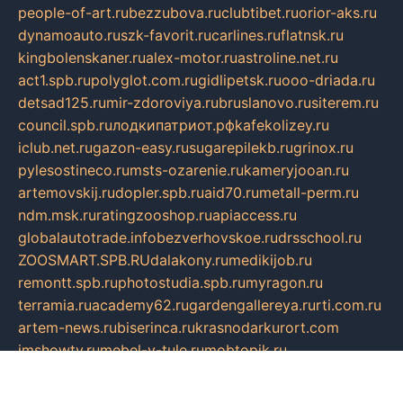
people-of-art.ru
bezzubova.ru
clubtibet.ru
orior-aks.ru
dynamoauto.ru
szk-favorit.ru
carlines.ru
flatnsk.ru
kingbolenskaner.ru
alex-motor.ru
astroline.net.ru
act1.spb.ru
polyglot.com.ru
gidlipetsk.ru
ooo-driada.ru
detsad125.ru
mir-zdoroviya.ru
bruslanovo.ru
siterem.ru
council.spb.ru
лодкипатриот.рф
kafekolizey.ru
iclub.net.ru
gazon-easy.ru
sugarepilekb.ru
grinox.ru
pylesostineco.ru
msts-ozarenie.ru
kameryjooan.ru
artemovskij.ru
dopler.spb.ru
aid70.ru
metall-perm.ru
ndm.msk.ru
ratingzooshop.ru
apiaccess.ru
globalautotrade.info
bezverhovskoe.ru
drsschool.ru
ZOOSMART.SPB.RU
dalakony.ru
medikijob.ru
remontt.spb.ru
photostudia.spb.ru
myragon.ru
terramia.ru
academy62.ru
gardengallereya.ru
rti.com.ru
artem-news.ru
biserinca.ru
krasnodarkurort.com
imshowtv.ru
mebel-v-tule.ru
mobtopik.ru
pcsecurity.net.ru
tool-sib.ru
multimetrunit.ru
sp-tour.ru
fan-cs.ru
santeh-russia.ru
symbian9.net.ru
DSHAIR.RU