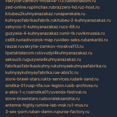
vskrytie-zamkov-moskva-113.ru
biletnadom.ru
zed-online.ru
pimchax.ru
brazzers-hd.ru
z-host.ru
kitubeu2kuhnyanazakaz.ru
naperekate.ru
kuhnyaofabrikaufabrik.ru
kitubeu-2-kuhnyanazakaz.ru
xehyroo-5-kuhnyanazakaz.ru
cs-68.ru
guzywia-4-kuhnyanazakaz.ru
mir-tk.ru
vlknrussia.ru
cs68.ru
vladivostok-map.ru
video-seks.ru
bankaribi.ru
raszar.ru
vskrytie-zamkov-moskva113.ru
lipetsktelecom.ru
tovudyi4kuhnyanazakaz.ru
seksuzb.ru
guzywia4kuhnyanazakaz.ru
fabrikaofabrikaokuhny.ru
kuhnyaekuhnyaafabrika.ru
kuhnyaykuhnyayfabrika.ru
e-abis1c.ru
store-brawl-stars.ru
kts-services.ru
dark-sand.ru
sindika-01.ru
sp-life.ru
x-legion.ru
sib-archives.ru
e-abis-1-c.ru
sindika01.ru
venda-festival.ru
store-brawlstars.ru
dooraleksandria.ru
antenna-highly.ru
mine-lab-msk.ru
1-mus.ru
3-sex-porn.ru
ban-damn.ru
purse-factory.ru