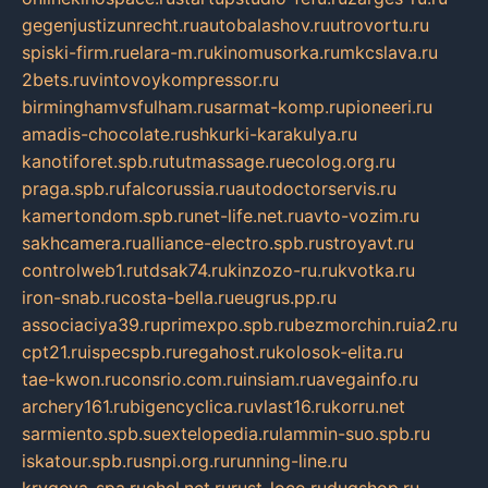
gegenjustizunrecht.ru
autobalashov.ru
utrovortu.ru
spiski-firm.ru
elara-m.ru
kinomusorka.ru
mkcslava.ru
2bets.ru
vintovoykompressor.ru
birminghamvsfulham.ru
sarmat-komp.ru
pioneeri.ru
amadis-chocolate.ru
shkurki-karakulya.ru
kanotiforet.spb.ru
tutmassage.ru
ecolog.org.ru
praga.spb.ru
falcorussia.ru
autodoctorservis.ru
kamertondom.spb.ru
net-life.net.ru
avto-vozim.ru
sakhcamera.ru
alliance-electro.spb.ru
stroyavt.ru
controlweb1.ru
tdsak74.ru
kinzozo-ru.ru
kvotka.ru
iron-snab.ru
costa-bella.ru
eugrus.pp.ru
associaciya39.ru
primexpo.spb.ru
bezmorchin.ru
ia2.ru
cpt21.ru
ispecspb.ru
regahost.ru
kolosok-elita.ru
tae-kwon.ru
consrio.com.ru
insiam.ru
avegainfo.ru
archery161.ru
bigencyclica.ru
vlast16.ru
korru.net
sarmiento.spb.su
extelopedia.ru
lammin-suo.spb.ru
iskatour.spb.ru
snpi.org.ru
running-line.ru
krygeva-spa.ru
chel.net.ru
rust-loco.ru
dugshop.ru