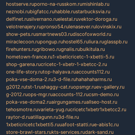
hostserve.ru
porno-na-russkom.ru
mishinlab.ru
neznobi.ru
bigfatcc.ru
habble.ru
starbucksvia.ru
delfinet.ru
silvernano.ru
elestal.ru
vektor-doroga.ru
velotrenajery.ru
pronso54.ru
lenasever.ru
lovinskix.ru
show-pets.ru
smartnews03.ru
discofoxworld.ru
miraclecoon.ru
pongup.ru
hostel65.ru
liura.ru
glasspb.ru
firehunters.ru
gribowo.ru
gnalis.ru
bulkitula.ru
hometown-france.ru
1-xbeticricetc-1-xbetti-5.ru
shop-garena.ru
cricetc-1-xbetr-1-xbetcc-2.ru
one-life-story.ru
top-halyava.ru
accounts112.ru
poka-vse-doma-2.ru
3-d-file.ru
hahahaharms.ru
g2012.ru
tst-1.ru
shaggy-cat.ru
opsmgr.ru
ev-gallery.ru
g-2012.ru
ops-mgr.ru
accounts-112.ru
csm-demo.ru
poka-vse-doma2.ru
airgungames.ru
allseo-host.ru
tehosmotre.ru
varieta-yug.ru
cricetc1xbetr1xbetcc2.ru
raytor-d.ru
atillagunn.ru
3d-file.ru
1xbeticricetc1xbetti5.ru
uafoot-statti.ru
e-abis1c.ru
store-brawl-stars.ru
kts-services.ru
dark-sand.ru