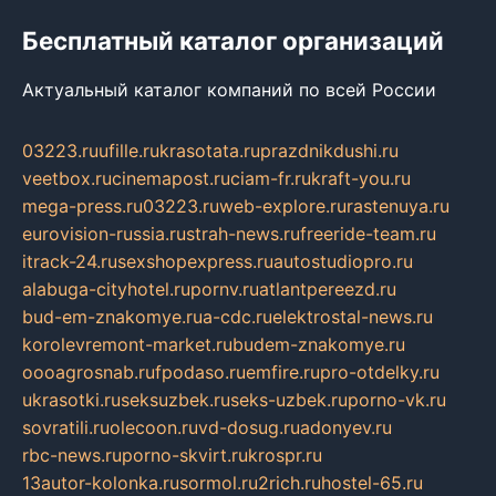
Бесплатный каталог организаций
Актуальный каталог компаний по всей России
03223.ru
ufille.ru
krasotata.ru
prazdnikdushi.ru
veetbox.ru
cinemapost.ru
ciam-fr.ru
kraft-you.ru
mega-press.ru
03223.ru
web-explore.ru
rastenuya.ru
eurovision-russia.ru
strah-news.ru
freeride-team.ru
itrack-24.ru
sexshopexpress.ru
autostudiopro.ru
alabuga-cityhotel.ru
pornv.ru
atlantpereezd.ru
bud-em-znakomye.ru
a-cdc.ru
elektrostal-news.ru
korolevremont-market.ru
budem-znakomye.ru
oooagrosnab.ru
fpodaso.ru
emfire.ru
pro-otdelky.ru
ukrasotki.ru
seksuzbek.ru
seks-uzbek.ru
porno-vk.ru
sovratili.ru
olecoon.ru
vd-dosug.ru
adonyev.ru
rbc-news.ru
porno-skvirt.ru
krospr.ru
13autor-kolonka.ru
sormol.ru
2rich.ru
hostel-65.ru