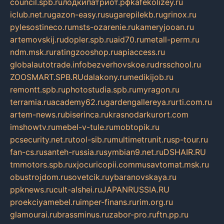
council.spb.ru
лодкипатриот.рф
kafekolizey.ru
iclub.net.ru
gazon-easy.ru
sugarepilekb.ru
grinox.ru
pylesostineco.ru
msts-ozarenie.ru
kameryjooan.ru
artemovskij.ru
dopler.spb.ru
aid70.ru
metall-perm.ru
ndm.msk.ru
ratingzooshop.ru
apiaccess.ru
globalautotrade.info
bezverhovskoe.ru
drsschool.ru
ZOOSMART.SPB.RU
dalakony.ru
medikijob.ru
remontt.spb.ru
photostudia.spb.ru
myragon.ru
terramia.ru
academy62.ru
gardengallereya.ru
rti.com.ru
artem-news.ru
biserinca.ru
krasnodarkurort.com
imshowtv.ru
mebel-v-tule.ru
mobtopik.ru
pcsecurity.net.ru
tool-sib.ru
multimetrunit.ru
sp-tour.ru
fan-cs.ru
santeh-russia.ru
symbian9.net.ru
DSHAIR.RU
tmmotors.spb.ru
xjocuricopii.com
musavtomat.msk.ru
obustrojdom.ru
sovetcik.ru
ybaranovskaya.ru
ppknews.ru
cult-alshei.ru
JAPANRUSSIA.RU
proekciyamebel.ru
imper-finans.ru
rim.org.ru
glamourai.ru
brassminus.ru
zabor-pro.ru
ftn.pp.ru