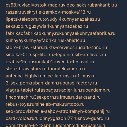
cs68.ru
vladivostok-map.ru
video-seks.ru
bankaribi.ru
raszar.ru
vskrytie-zamkov-moskva113.ru
lipetsktelecom.ru
tovudyi4kuhnyanazakaz.ru
seksuzb.ru
guzywia4kuhnyanazakaz.ru
fabrikaofabrikaokuhny.ru
kuhnyaekuhnyaafabrika.ru
kuhnyaykuhnyayfabrika.ru
e-abis1c.ru
store-brawl-stars.ru
kts-services.ru
dark-sand.ru
sindika-01.ru
sp-life.ru
x-legion.ru
sib-archives.ru
e-abis-1-c.ru
sindika01.ru
venda-festival.ru
store-brawlstars.ru
dooraleksandria.ru
antenna-highly.ru
mine-lab-msk.ru
1-mus.ru
3-sex-porn.ru
ban-damn.ru
purse-factory.ru
viagra-tablet.ru
fasbags.ru
adler-jun.ru
bandamn.ru
fincontech.ru
3sexporn.ru
1mus.ru
darksand.ru
rebus-toys.ru
minelab-msk.ru
rtdco.ru
seo-prodvizhenie-sajtov-stroitelnyh-kompanij.ru
card-voice.ru
rulonnyygazon177.ru
snow-guard.ru
domizbrusa-9x12spb.ru
demaholding.ru
aalse.ru