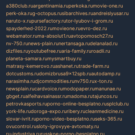
a380club.ru
argentinamia.ru
perkoka.ru
movie-one.ru
perk-oka.ru
g-octopus.ru
sibarchives.ru
andreislyusar.ru
naruto-x.ru
pursefactory.ru
tor-lyubov-i-grom.ru
spayderhed-2022.ru
movieone.ru
evro-dez.ru
webamator.ru
ma-absolut1.ru
avtopomosch27.ru
nv-750.ru
news-plain.ru
nertansaga.ru
delanalad.ru
dizfiles.ru
youtubefree.ru
aria-family.ru
roadli.ru
planeta-samara.ru
mysmartbuy.ru
matrasy-kemerovo.ru
ashanet.ru
trade-farm.ru
dotcustoms.ru
domizbrusa9x12spb.ru
autodamp.ru
narasimha.ru
djcommodities.ru
nv750.ru
x-ton.ru
newsplain.ru
cardvoice.ru
modopaper.ru
manunae.ru
gbget.ru
alfeihavsalnassr.ru
madoma.ru
tajuncos.ru
petrovkasports.ru
porno-online-besplatno.ru
splclub.ru
york-life.ru
doroga-expo.ru
ribery.ru
cleanmedicine.ru
slovar-ivrit.ru
porno-video-besplatno.ru
seks-365.ru
ovucontrol.ru
sloty-igrovyye-avtomaty.ru
ru-industriya.ru
russkoe-porno-besplatno.ru