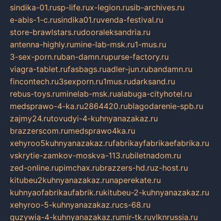
sindika-01.ru
sp-life.ru
x-legion.ru
sib-archives.ru
e-abis-1-c.ru
sindika01.ru
venda-festival.ru
store-brawlstars.ru
dooraleksandria.ru
antenna-highly.ru
mine-lab-msk.ru
1-mus.ru
3-sex-porn.ru
ban-damn.ru
purse-factory.ru
viagra-tablet.ru
fasbags.ru
adler-jun.ru
bandamn.ru
fincontech.ru
3sexporn.ru
1mus.ru
darksand.ru
rebus-toys.ru
minelab-msk.ru
alabuga-cityhotel.ru
medsprawo-4-ka.ru
2864420.ru
blagodarenie-spb.ru
zajmy24.ru
tovudyi-4-kuhnyanazakaz.ru
brazzerscom.ru
medsprawo4ka.ru
xehyroo5kuhnyanazakaz.ru
fabrikayfabrikaefabrika.ru
vskrytie-zamkov-moskva-113.ru
biletnadom.ru
zed-online.ru
pimchax.ru
brazzers-hd.ru
z-host.ru
kitubeu2kuhnyanazakaz.ru
naperekate.ru
kuhnyaofabrikaufabrik.ru
kitubeu-2-kuhnyanazakaz.ru
xehyroo-5-kuhnyanazakaz.ru
cs-68.ru
guzywia-4-kuhnyanazakaz.ru
mir-tk.ru
vlknrussia.ru