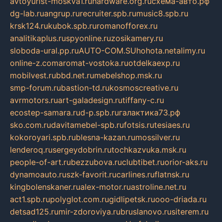
avtoyurist-moskva1.ru
hardware.org.ru
схема-авто.рф
dg-lab.ru
angrup.ru
recruiter.spb.ru
music8.spb.ru
krsk124.ru
kubok.spb.ru
romanofforex.ru
analitikaplus.ru
spyonline.ru
zosikamery.ru
sloboda-ural.pp.ru
AUTO-COM.SU
hohota.net
alimy.ru
online-z.com
aromat-vostoka.ru
otdelkaexp.ru
mobilvest.ru
bbd.net.ru
mebelshop.msk.ru
smp-forum.ru
bastion-td.ru
kosmoscreative.ru
avrmotors.ru
art-galadesign.ru
tiffany-c.ru
ecostep-samara.ru
d-p.spb.ru
галактика73.рф
sko.com.ru
davitamebel-spb.ru
fotsis.ru
tesiaes.ru
kokoroyari.spb.ru
blesna-kazan.ru
mossilver.ru
lenderoq.ru
sergeydobrin.ru
tochkazvuka.msk.ru
people-of-art.ru
bezzubova.ru
clubtibet.ru
orior-aks.ru
dynamoauto.ru
szk-favorit.ru
carlines.ru
flatnsk.ru
kingbolenskaner.ru
alex-motor.ru
astroline.net.ru
act1.spb.ru
polyglot.com.ru
gidlipetsk.ru
ooo-driada.ru
detsad125.ru
mir-zdoroviya.ru
bruslanovo.ru
siterem.ru