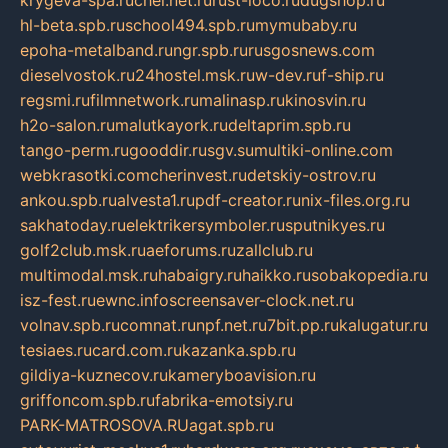
hl-beta.spb.ru
school494.spb.ru
mymubaby.ru
epoha-metalband.ru
ngr.spb.ru
rusgosnews.com
dieselvostok.ru
24hostel.msk.ru
w-dev.ru
f-ship.ru
regsmi.ru
filmnetwork.ru
malinasp.ru
kinosvin.ru
h2o-salon.ru
malutkayork.ru
deltaprim.spb.ru
tango-perm.ru
gooddir.ru
sgv.su
multiki-online.com
webkrasotki.com
cherinvest.ru
detskiy-ostrov.ru
ankou.spb.ru
alvesta1.ru
pdf-creator.ru
nix-files.org.ru
sakhatoday.ru
elektrikersymboler.ru
sputnikyes.ru
golf2club.msk.ru
aeforums.ru
zallclub.ru
multimodal.msk.ru
habaigry.ru
haikko.ru
sobakopedia.ru
isz-fest.ru
ewnc.info
screensaver-clock.net.ru
volnav.spb.ru
comnat.ru
npf.net.ru
7bit.pp.ru
kalugatur.ru
tesiaes.ru
card.com.ru
kazanka.spb.ru
gildiya-kuznecov.ru
kameryboavision.ru
griffoncom.spb.ru
fabrika-emotsiy.ru
PARK-MATROSOVA.RU
agat.spb.ru