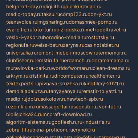
belgorod-day.ru
digilith.ru
pichkurovlab.ru
medic-today.ru
taksu.ru
comp123.ru
don-ykt.ru
teensvoice.ru
imgsharing.ru
domashnee-porno.ru
eva-elfie.ru
foto-tur.ru
biz-doska.ru
metropoltravel.ru
veslo-i-yakor.ru
borodino-media.ru
rostotsky.ru
regionufa.ru
weiss-bet.ru
zaryna.ru
casinotablet.ru
universalia.ru
remont-mebeli-moscow.ru
termomur.ru
clubfisher.ru
remstirufa.ru
erdamchi.ru
doramamama.ru
muraviovka-park.ru
worldofwoman.ru
clean-dreams.ru
arkrym.ru
kristinita.ru
dircomputer.ru
healthenter.ru
textexperts.ru
pivnaya-kruzhka.ru
kinofilmy-2021.ru
demolalapaluza.ru
tanyavanya.ru
remstir-tolyatti.ru
msdip.ru
jdol.ru
sokolovr.ru
newtech-spb.ru
rezemkleim.ru
massage-tai.ru
seonub.ru
zvonitut.ru
biolisichka24.ru
mncraft-download.ru
algoritm-sistema.ru
godflesh.ru
ru-industria.ru
zebra-tlt.ru
okna-proficom.ru
erynok.ru
onlinekinospace.ru
startupstudio-fefu.ru
zarges-ru.ru