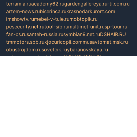
terramia.ru
academy62.ru
gardengallereya.ru
rti.com.ru
artem-news.ru
biserinca.ru
krasnodarkurort.com
imshowtv.ru
mebel-v-tule.ru
mobtopik.ru
pcsecurity.net.ru
tool-sib.ru
multimetrunit.ru
sp-tour.ru
fan-cs.ru
santeh-russia.ru
symbian9.net.ru
DSHAIR.RU
tmmotors.spb.ru
xjocuricopii.com
musavtomat.msk.ru
obustrojdom.ru
sovetcik.ru
ybaranovskaya.ru
ppknews.ru
cult-alshei.ru
JAPANRUSSIA.RU
proekciyamebel.ru
imper-finans.ru
rim.org.ru
glamourai.ru
brassminus.ru
zabor-pro.ru
ftn.pp.ru
dorogoe58.ru
laimengpacker.ru
kuzova-zapchasti.ru
sageerp.ru
taxodrom.ru
dsrazvitie.ru
hardcity.net.ru
ratinghomegames.ru
topservice25.ru
gubernyan.ru
gtglasslined.ru
ii4.ru
tssport.spb.ru
andorra24.com
blackwallstreet.ru
oboimos.ru
optim-doors.com.ru
ikuch.ru
nycr.org.ru
npa21.ru
vremya-ch.spb.ru
desert000.ru
ivtorgi.ru
ifiori.ru
catalog-statei.ru
dcv.org.ru
spetsmaster174.ru
ipkameryhiseeu.ru