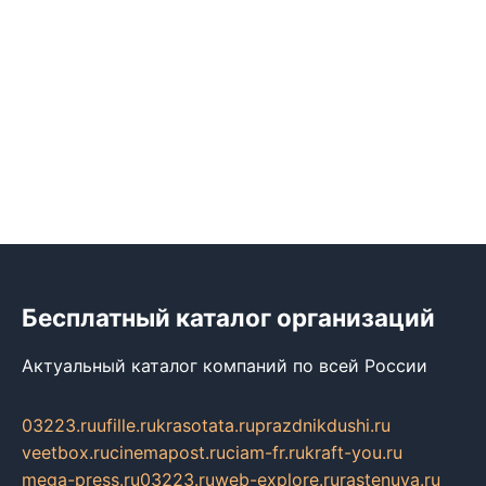
Бесплатный каталог организаций
Актуальный каталог компаний по всей России
03223.ru
ufille.ru
krasotata.ru
prazdnikdushi.ru
veetbox.ru
cinemapost.ru
ciam-fr.ru
kraft-you.ru
mega-press.ru
03223.ru
web-explore.ru
rastenuya.ru