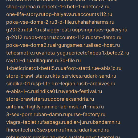
shop-garena.ru
cricetc-1-xbetr-1-xbetcc-2.ru
one-life-story.ru
top-halyava.ru
accounts112.ru
poka-vse-doma-2.ru
3-d-file.ru
hahahaharms.ru
g2012.ru
tst-1.ru
shaggy-cat.ru
opsmgr.ru
ev-gallery.ru
g-2012.ru
ops-mgr.ru
accounts-112.ru
csm-demo.ru
poka-vse-doma2.ru
airgungames.ru
allseo-host.ru
tehosmotre.ru
varieta-yug.ru
cricetc1xbetr1xbetcc2.ru
raytor-d.ru
atillagunn.ru
3d-file.ru
1xbeticricetc1xbetti5.ru
uafoot-statti.ru
e-abis1c.ru
store-brawl-stars.ru
kts-services.ru
dark-sand.ru
sindika-01.ru
sp-life.ru
x-legion.ru
sib-archives.ru
e-abis-1-c.ru
sindika01.ru
venda-festival.ru
store-brawlstars.ru
dooraleksandria.ru
antenna-highly.ru
mine-lab-msk.ru
1-mus.ru
3-sex-porn.ru
ban-damn.ru
purse-factory.ru
viagra-tablet.ru
fasbags.ru
adler-jun.ru
bandamn.ru
fincontech.ru
3sexporn.ru
1mus.ru
darksand.ru
rebus-toys.ru
minelab-msk.ru
alabuga-cityhotel.ru