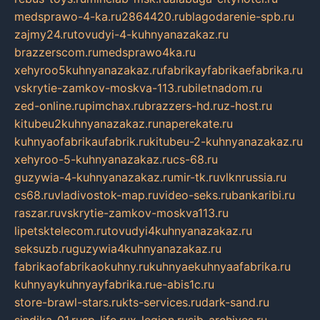
medsprawo-4-ka.ru
2864420.ru
blagodarenie-spb.ru
zajmy24.ru
tovudyi-4-kuhnyanazakaz.ru
brazzerscom.ru
medsprawo4ka.ru
xehyroo5kuhnyanazakaz.ru
fabrikayfabrikaefabrika.ru
vskrytie-zamkov-moskva-113.ru
biletnadom.ru
zed-online.ru
pimchax.ru
brazzers-hd.ru
z-host.ru
kitubeu2kuhnyanazakaz.ru
naperekate.ru
kuhnyaofabrikaufabrik.ru
kitubeu-2-kuhnyanazakaz.ru
xehyroo-5-kuhnyanazakaz.ru
cs-68.ru
guzywia-4-kuhnyanazakaz.ru
mir-tk.ru
vlknrussia.ru
cs68.ru
vladivostok-map.ru
video-seks.ru
bankaribi.ru
raszar.ru
vskrytie-zamkov-moskva113.ru
lipetsktelecom.ru
tovudyi4kuhnyanazakaz.ru
seksuzb.ru
guzywia4kuhnyanazakaz.ru
fabrikaofabrikaokuhny.ru
kuhnyaekuhnyaafabrika.ru
kuhnyaykuhnyayfabrika.ru
e-abis1c.ru
store-brawl-stars.ru
kts-services.ru
dark-sand.ru
sindika-01.ru
sp-life.ru
x-legion.ru
sib-archives.ru