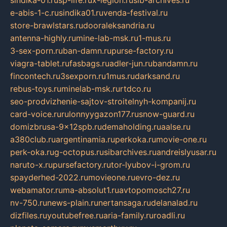
e-abis-1-c.ru
sindika01.ru
venda-festival.ru
store-brawlstars.ru
dooraleksandria.ru
antenna-highly.ru
mine-lab-msk.ru
1-mus.ru
3-sex-porn.ru
ban-damn.ru
purse-factory.ru
viagra-tablet.ru
fasbags.ru
adler-jun.ru
bandamn.ru
fincontech.ru
3sexporn.ru
1mus.ru
darksand.ru
rebus-toys.ru
minelab-msk.ru
rtdco.ru
seo-prodvizhenie-sajtov-stroitelnyh-kompanij.ru
card-voice.ru
rulonnyygazon177.ru
snow-guard.ru
domizbrusa-9x12spb.ru
demaholding.ru
aalse.ru
a380club.ru
argentinamia.ru
perkoka.ru
movie-one.ru
perk-oka.ru
g-octopus.ru
sibarchives.ru
andreislyusar.ru
naruto-x.ru
pursefactory.ru
tor-lyubov-i-grom.ru
spayderhed-2022.ru
movieone.ru
evro-dez.ru
webamator.ru
ma-absolut1.ru
avtopomosch27.ru
nv-750.ru
news-plain.ru
nertansaga.ru
delanalad.ru
dizfiles.ru
youtubefree.ru
aria-family.ru
roadli.ru