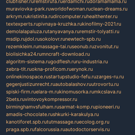
clubfisher.ru
remstirufa.ru
erdamchi.ru
doramamama.ru
muraviovka-park.ru
worldofwoman.ru
clean-dreams.ru
arkrym.ru
kristinita.ru
dircomputer.ru
healthenter.ru
textexperts.ru
pivnaya-kruzhka.ru
kinofilmy-2021.ru
demolalapaluza.ru
tanyavanya.ru
remstir-tolyatti.ru
msdip.ru
jdol.ru
sokolovr.ru
newtech-spb.ru
rezemkleim.ru
massage-tai.ru
seonub.ru
zvonitut.ru
biolisichka24.ru
mncraft-download.ru
algoritm-sistema.ru
godflesh.ru
ru-industria.ru
zebra-tlt.ru
okna-proficom.ru
erynok.ru
onlinekinospace.ru
startupstudio-fefu.ru
zarges-ru.ru
gegenjustizunrecht.ru
autobalashov.ru
utrovortu.ru
spiski-firm.ru
elara-m.ru
kinomusorka.ru
mkcslava.ru
2bets.ru
vintovoykompressor.ru
birminghamvsfulham.ru
sarmat-komp.ru
pioneeri.ru
amadis-chocolate.ru
shkurki-karakulya.ru
kanotiforet.spb.ru
tutmassage.ru
ecolog.org.ru
praga.spb.ru
falcorussia.ru
autodoctorservis.ru