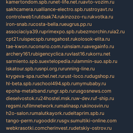
kamertondom.spb.ru
net-life.net.ru
avto-vozim.ru
sakhcamera.ru
alliance-electro.spb.ru
stroyavt.ru
controlweb1.ru
tdsak74.ru
kinzozo-ru.ru
kvotka.ru
iron-snab.ru
costa-bella.ru
eugrus.pp.ru
associaciya39.ru
primexpo.spb.ru
bezmorchin.ru
ia2.ru
cpt21.ru
ispecspb.ru
regahost.ru
kolosok-elita.ru
tae-kwon.ru
consrio.com.ru
insiam.ru
avegainfo.ru
archery161.ru
bigencyclica.ru
vlast16.ru
korru.net
sarmiento.spb.su
extelopedia.ru
lammin-suo.spb.ru
iskatour.spb.ru
snpi.org.ru
running-line.ru
krygeva-spa.ru
chel.net.ru
rust-loco.ru
dugshop.ru
hl-beta.spb.ru
school494.spb.ru
mymubaby.ru
epoha-metalband.ru
ngr.spb.ru
rusgosnews.com
dieselvostok.ru
24hostel.msk.ru
w-dev.ru
f-ship.ru
regsmi.ru
filmnetwork.ru
malinasp.ru
kinosvin.ru
h2o-salon.ru
malutkayork.ru
deltaprim.spb.ru
tango-perm.ru
gooddir.ru
sgv.su
multiki-online.com
webkrasotki.com
cherinvest.ru
detskiy-ostrov.ru