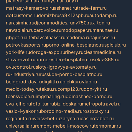
planeta-samara.ru
mysmartbuy.ru
matrasy-kemerovo.ru
ashanet.ru
trade-farm.ru
dotcustoms.ru
domizbrusa9x12spb.ru
autodamp.ru
narasimha.ru
djcommodities.ru
nv750.ru
x-ton.ru
newsplain.ru
cardvoice.ru
modopaper.ru
manunae.ru
gbget.ru
alfeihavsalnassr.ru
madoma.ru
tajuncos.ru
petrovkasports.ru
porno-online-besplatno.ru
splclub.ru
york-life.ru
doroga-expo.ru
ribery.ru
cleanmedicine.ru
slovar-ivrit.ru
porno-video-besplatno.ru
seks-365.ru
ovucontrol.ru
sloty-igrovyye-avtomaty.ru
ru-industriya.ru
russkoe-porno-besplatno.ru
belgorod-day.ru
digilith.ru
pichkurovlab.ru
medic-today.ru
taksu.ru
comp123.ru
don-ykt.ru
teensvoice.ru
imgsharing.ru
domashnee-porno.ru
eva-elfie.ru
foto-tur.ru
biz-doska.ru
metropoltravel.ru
veslo-i-yakor.ru
borodino-media.ru
rostotsky.ru
regionufa.ru
weiss-bet.ru
zaryna.ru
casinotablet.ru
universalia.ru
remont-mebeli-moscow.ru
termomur.ru