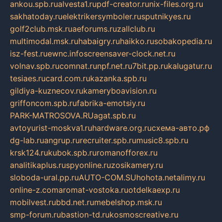
ankou.spb.ru
alvesta1.ru
pdf-creator.ru
nix-files.org.ru
sakhatoday.ru
elektrikersymboler.ru
sputnikyes.ru
golf2club.msk.ru
aeforums.ru
zallclub.ru
multimodal.msk.ru
habaigry.ru
haikko.ru
sobakopedia.ru
isz-fest.ru
ewnc.info
screensaver-clock.net.ru
volnav.spb.ru
comnat.ru
npf.net.ru
7bit.pp.ru
kalugatur.ru
tesiaes.ru
card.com.ru
kazanka.spb.ru
gildiya-kuznecov.ru
kameryboavision.ru
griffoncom.spb.ru
fabrika-emotsiy.ru
PARK-MATROSOVA.RU
agat.spb.ru
avtoyurist-moskva1.ru
hardware.org.ru
схема-авто.рф
dg-lab.ru
angrup.ru
recruiter.spb.ru
music8.spb.ru
krsk124.ru
kubok.spb.ru
romanofforex.ru
analitikaplus.ru
spyonline.ru
zosikamery.ru
sloboda-ural.pp.ru
AUTO-COM.SU
hohota.net
alimy.ru
online-z.com
aromat-vostoka.ru
otdelkaexp.ru
mobilvest.ru
bbd.net.ru
mebelshop.msk.ru
smp-forum.ru
bastion-td.ru
kosmoscreative.ru