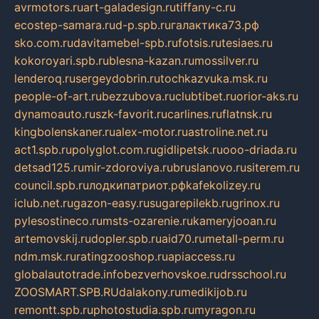
avrmotors.ru
art-galadesign.ru
tiffany-c.ru
ecostep-samara.ru
d-p.spb.ru
галактика73.рф
sko.com.ru
davitamebel-spb.ru
fotsis.ru
tesiaes.ru
kokoroyari.spb.ru
blesna-kazan.ru
mossilver.ru
lenderoq.ru
sergeydobrin.ru
tochkazvuka.msk.ru
people-of-art.ru
bezzubova.ru
clubtibet.ru
orior-aks.ru
dynamoauto.ru
szk-favorit.ru
carlines.ru
flatnsk.ru
kingbolenskaner.ru
alex-motor.ru
astroline.net.ru
act1.spb.ru
polyglot.com.ru
gidlipetsk.ru
ooo-driada.ru
detsad125.ru
mir-zdoroviya.ru
bruslanovo.ru
siterem.ru
council.spb.ru
лодкипатриот.рф
kafekolizey.ru
iclub.net.ru
gazon-easy.ru
sugarepilekb.ru
grinox.ru
pylesostineco.ru
msts-ozarenie.ru
kameryjooan.ru
artemovskij.ru
dopler.spb.ru
aid70.ru
metall-perm.ru
ndm.msk.ru
ratingzooshop.ru
apiaccess.ru
globalautotrade.info
bezverhovskoe.ru
drsschool.ru
ZOOSMART.SPB.RU
dalakony.ru
medikijob.ru
remontt.spb.ru
photostudia.spb.ru
myragon.ru