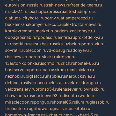
eurovision-russia.ru
strah-news.ru
freeride-team.ru
itrack-24.ru
sexshopexpress.ru
autostudiopro.ru
alabuga-cityhotel.ru
pornv.ru
atlantpereezd.ru
bud-em-znakomye.ru
a-cdc.ru
elektrostal-news.ru
korolevremont-market.ru
budem-znakomye.ru
oooagrosnab.ru
fpodaso.ru
emfire.ru
pro-otdelky.ru
ukrasotki.ru
seksuzbek.ru
seks-uzbek.ru
porno-vk.ru
sovratili.ru
olecoon.ru
vd-dosug.ru
adonyev.ru
rbc-news.ru
porno-skvirt.ru
krospr.ru
13autor-kolonka.ru
sormol.ru
2rich.ru
hostel-65.ru
hostserve.ru
porno-na-russkom.ru
mishinlab.ru
neznobi.ru
bigfatcc.ru
habble.ru
starbucksvia.ru
delfinet.ru
silvernano.ru
elestal.ru
vektor-doroga.ru
velotrenajery.ru
pronso54.ru
lenasever.ru
lovinskix.ru
show-pets.ru
smartnews03.ru
discofoxworld.ru
miraclecoon.ru
pongup.ru
hostel65.ru
liura.ru
glasspb.ru
firehunters.ru
gribowo.ru
gnalis.ru
bulkitula.ru
hometown-france.ru
1-xbeticricetc-1-xbetti-5.ru