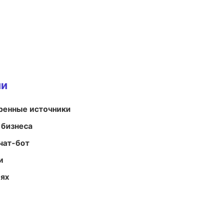
ми
еренные источники
 бизнеса
чат-бот
и
иях