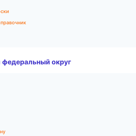
оски
справочник
 федеральный округ
ону