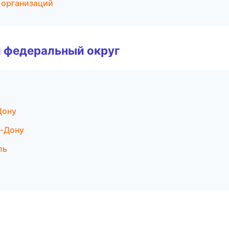
 организаций
 федеральный округ
Дону
а-Дону
ль