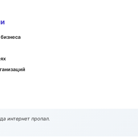
ми
 бизнеса
иях
ганизаций
да интернет пропал.