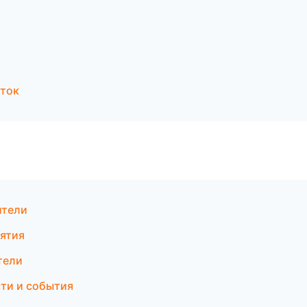
сток
ители
иятия
тели
сти и события