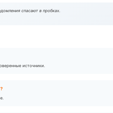
домления спасают в пробках.
роверенные источники.
е?
е.