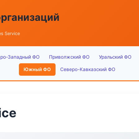
организаций
s Service
ро-Западный ФО
Приволжский ФО
Уральский ФО
Южный ФО
Северо-Кавказский ФО
ice