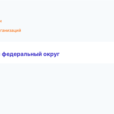
и
рганизаций
 федеральный округ