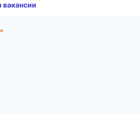
и вакансии
еж