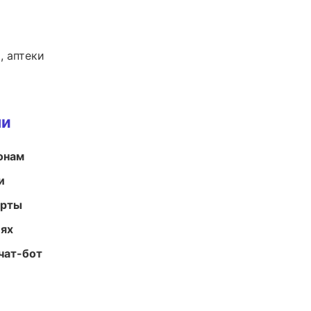
, аптеки
ми
онам
и
арты
иях
чат-бот