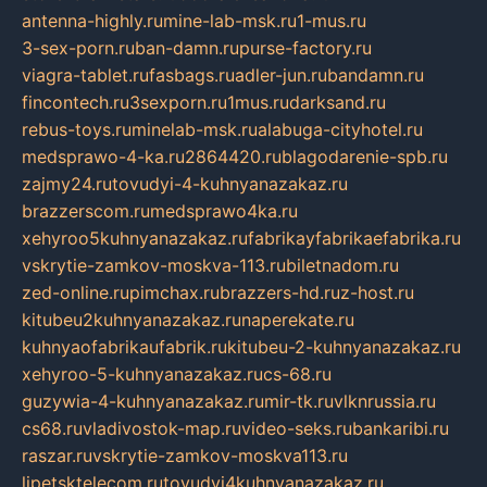
antenna-highly.ru
mine-lab-msk.ru
1-mus.ru
3-sex-porn.ru
ban-damn.ru
purse-factory.ru
viagra-tablet.ru
fasbags.ru
adler-jun.ru
bandamn.ru
fincontech.ru
3sexporn.ru
1mus.ru
darksand.ru
rebus-toys.ru
minelab-msk.ru
alabuga-cityhotel.ru
medsprawo-4-ka.ru
2864420.ru
blagodarenie-spb.ru
zajmy24.ru
tovudyi-4-kuhnyanazakaz.ru
brazzerscom.ru
medsprawo4ka.ru
xehyroo5kuhnyanazakaz.ru
fabrikayfabrikaefabrika.ru
vskrytie-zamkov-moskva-113.ru
biletnadom.ru
zed-online.ru
pimchax.ru
brazzers-hd.ru
z-host.ru
kitubeu2kuhnyanazakaz.ru
naperekate.ru
kuhnyaofabrikaufabrik.ru
kitubeu-2-kuhnyanazakaz.ru
xehyroo-5-kuhnyanazakaz.ru
cs-68.ru
guzywia-4-kuhnyanazakaz.ru
mir-tk.ru
vlknrussia.ru
cs68.ru
vladivostok-map.ru
video-seks.ru
bankaribi.ru
raszar.ru
vskrytie-zamkov-moskva113.ru
lipetsktelecom.ru
tovudyi4kuhnyanazakaz.ru