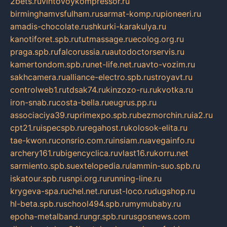
2bets.ru
vintovoykompressor.ru
birminghamvsfulham.ru
sarmat-komp.ru
pioneeri.ru
amadis-chocolate.ru
shkurki-karakulya.ru
kanotiforet.spb.ru
tutmassage.ru
ecolog.org.ru
praga.spb.ru
falcorussia.ru
autodoctorservis.ru
kamertondom.spb.ru
net-life.net.ru
avto-vozim.ru
sakhcamera.ru
alliance-electro.spb.ru
stroyavt.ru
controlweb1.ru
tdsak74.ru
kinzozo-ru.ru
kvotka.ru
iron-snab.ru
costa-bella.ru
eugrus.pp.ru
associaciya39.ru
primexpo.spb.ru
bezmorchin.ru
ia2.ru
cpt21.ru
ispecspb.ru
regahost.ru
kolosok-elita.ru
tae-kwon.ru
consrio.com.ru
insiam.ru
avegainfo.ru
archery161.ru
bigencyclica.ru
vlast16.ru
korru.net
sarmiento.spb.su
extelopedia.ru
lammin-suo.spb.ru
iskatour.spb.ru
snpi.org.ru
running-line.ru
krygeva-spa.ru
chel.net.ru
rust-loco.ru
dugshop.ru
hl-beta.spb.ru
school494.spb.ru
mymubaby.ru
epoha-metalband.ru
ngr.spb.ru
rusgosnews.com