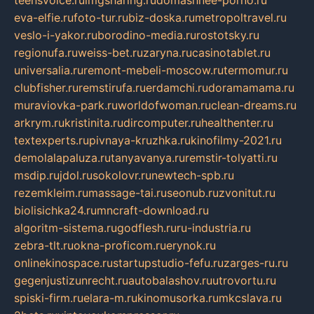
teensvoice.ru
imgsharing.ru
domashnee-porno.ru
eva-elfie.ru
foto-tur.ru
biz-doska.ru
metropoltravel.ru
veslo-i-yakor.ru
borodino-media.ru
rostotsky.ru
regionufa.ru
weiss-bet.ru
zaryna.ru
casinotablet.ru
universalia.ru
remont-mebeli-moscow.ru
termomur.ru
clubfisher.ru
remstirufa.ru
erdamchi.ru
doramamama.ru
muraviovka-park.ru
worldofwoman.ru
clean-dreams.ru
arkrym.ru
kristinita.ru
dircomputer.ru
healthenter.ru
textexperts.ru
pivnaya-kruzhka.ru
kinofilmy-2021.ru
demolalapaluza.ru
tanyavanya.ru
remstir-tolyatti.ru
msdip.ru
jdol.ru
sokolovr.ru
newtech-spb.ru
rezemkleim.ru
massage-tai.ru
seonub.ru
zvonitut.ru
biolisichka24.ru
mncraft-download.ru
algoritm-sistema.ru
godflesh.ru
ru-industria.ru
zebra-tlt.ru
okna-proficom.ru
erynok.ru
onlinekinospace.ru
startupstudio-fefu.ru
zarges-ru.ru
gegenjustizunrecht.ru
autobalashov.ru
utrovortu.ru
spiski-firm.ru
elara-m.ru
kinomusorka.ru
mkcslava.ru