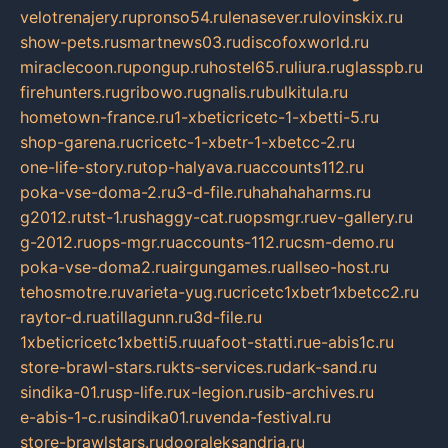
velotrenajery.ru
pronso54.ru
lenasever.ru
lovinskix.ru
show-pets.ru
smartnews03.ru
discofoxworld.ru
miraclecoon.ru
pongup.ru
hostel65.ru
liura.ru
glasspb.ru
firehunters.ru
gribowo.ru
gnalis.ru
bulkitula.ru
hometown-france.ru
1-xbeticricetc-1-xbetti-5.ru
shop-garena.ru
cricetc-1-xbetr-1-xbetcc-2.ru
one-life-story.ru
top-halyava.ru
accounts112.ru
poka-vse-doma-2.ru
3-d-file.ru
hahahaharms.ru
g2012.ru
tst-1.ru
shaggy-cat.ru
opsmgr.ru
ev-gallery.ru
g-2012.ru
ops-mgr.ru
accounts-112.ru
csm-demo.ru
poka-vse-doma2.ru
airgungames.ru
allseo-host.ru
tehosmotre.ru
varieta-yug.ru
cricetc1xbetr1xbetcc2.ru
raytor-d.ru
atillagunn.ru
3d-file.ru
1xbeticricetc1xbetti5.ru
uafoot-statti.ru
e-abis1c.ru
store-brawl-stars.ru
kts-services.ru
dark-sand.ru
sindika-01.ru
sp-life.ru
x-legion.ru
sib-archives.ru
e-abis-1-c.ru
sindika01.ru
venda-festival.ru
store-brawlstars.ru
dooraleksandria.ru