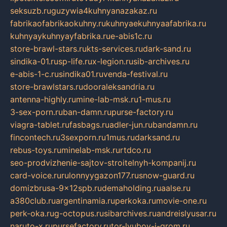
seksuzb.ru
guzywia4kuhnyanazakaz.ru
fabrikaofabrikaokuhny.ru
kuhnyaekuhnyaafabrika.ru
kuhnyaykuhnyayfabrika.ru
e-abis1c.ru
store-brawl-stars.ru
kts-services.ru
dark-sand.ru
sindika-01.ru
sp-life.ru
x-legion.ru
sib-archives.ru
e-abis-1-c.ru
sindika01.ru
venda-festival.ru
store-brawlstars.ru
dooraleksandria.ru
antenna-highly.ru
mine-lab-msk.ru
1-mus.ru
3-sex-porn.ru
ban-damn.ru
purse-factory.ru
viagra-tablet.ru
fasbags.ru
adler-jun.ru
bandamn.ru
fincontech.ru
3sexporn.ru
1mus.ru
darksand.ru
rebus-toys.ru
minelab-msk.ru
rtdco.ru
seo-prodvizhenie-sajtov-stroitelnyh-kompanij.ru
card-voice.ru
rulonnyygazon177.ru
snow-guard.ru
domizbrusa-9x12spb.ru
demaholding.ru
aalse.ru
a380club.ru
argentinamia.ru
perkoka.ru
movie-one.ru
perk-oka.ru
g-octopus.ru
sibarchives.ru
andreislyusar.ru
naruto-x.ru
pursefactory.ru
tor-lyubov-i-grom.ru