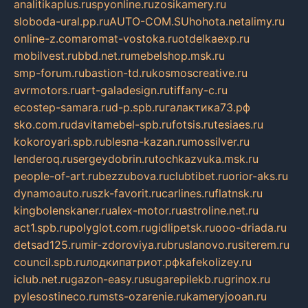
analitikaplus.ru
spyonline.ru
zosikamery.ru
sloboda-ural.pp.ru
AUTO-COM.SU
hohota.net
alimy.ru
online-z.com
aromat-vostoka.ru
otdelkaexp.ru
mobilvest.ru
bbd.net.ru
mebelshop.msk.ru
smp-forum.ru
bastion-td.ru
kosmoscreative.ru
avrmotors.ru
art-galadesign.ru
tiffany-c.ru
ecostep-samara.ru
d-p.spb.ru
галактика73.рф
sko.com.ru
davitamebel-spb.ru
fotsis.ru
tesiaes.ru
kokoroyari.spb.ru
blesna-kazan.ru
mossilver.ru
lenderoq.ru
sergeydobrin.ru
tochkazvuka.msk.ru
people-of-art.ru
bezzubova.ru
clubtibet.ru
orior-aks.ru
dynamoauto.ru
szk-favorit.ru
carlines.ru
flatnsk.ru
kingbolenskaner.ru
alex-motor.ru
astroline.net.ru
act1.spb.ru
polyglot.com.ru
gidlipetsk.ru
ooo-driada.ru
detsad125.ru
mir-zdoroviya.ru
bruslanovo.ru
siterem.ru
council.spb.ru
лодкипатриот.рф
kafekolizey.ru
iclub.net.ru
gazon-easy.ru
sugarepilekb.ru
grinox.ru
pylesostineco.ru
msts-ozarenie.ru
kameryjooan.ru