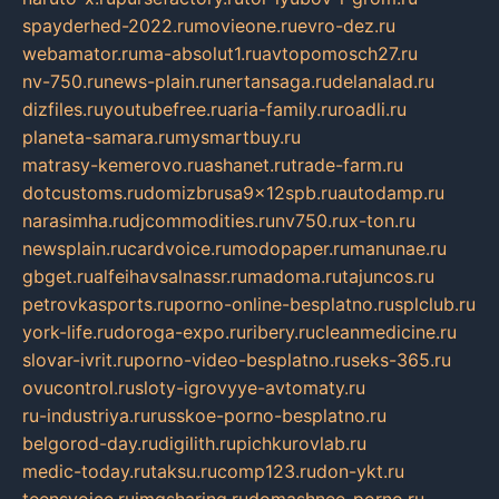
spayderhed-2022.ru
movieone.ru
evro-dez.ru
webamator.ru
ma-absolut1.ru
avtopomosch27.ru
nv-750.ru
news-plain.ru
nertansaga.ru
delanalad.ru
dizfiles.ru
youtubefree.ru
aria-family.ru
roadli.ru
planeta-samara.ru
mysmartbuy.ru
matrasy-kemerovo.ru
ashanet.ru
trade-farm.ru
dotcustoms.ru
domizbrusa9x12spb.ru
autodamp.ru
narasimha.ru
djcommodities.ru
nv750.ru
x-ton.ru
newsplain.ru
cardvoice.ru
modopaper.ru
manunae.ru
gbget.ru
alfeihavsalnassr.ru
madoma.ru
tajuncos.ru
petrovkasports.ru
porno-online-besplatno.ru
splclub.ru
york-life.ru
doroga-expo.ru
ribery.ru
cleanmedicine.ru
slovar-ivrit.ru
porno-video-besplatno.ru
seks-365.ru
ovucontrol.ru
sloty-igrovyye-avtomaty.ru
ru-industriya.ru
russkoe-porno-besplatno.ru
belgorod-day.ru
digilith.ru
pichkurovlab.ru
medic-today.ru
taksu.ru
comp123.ru
don-ykt.ru