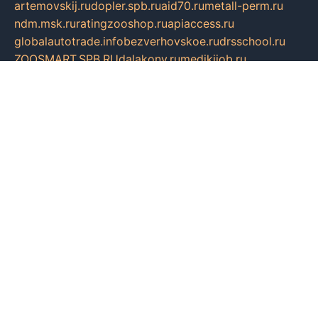
artemovskij.ru
dopler.spb.ru
aid70.ru
metall-perm.ru
ndm.msk.ru
ratingzooshop.ru
apiaccess.ru
globalautotrade.info
bezverhovskoe.ru
drsschool.ru
ZOOSMART.SPB.RU
dalakony.ru
medikijob.ru
remontt.spb.ru
photostudia.spb.ru
myragon.ru
terramia.ru
academy62.ru
gardengallereya.ru
rti.com.ru
artem-news.ru
biserinca.ru
krasnodarkurort.com
imshowtv.ru
mebel-v-tule.ru
mobtopik.ru
pcsecurity.net.ru
tool-sib.ru
multimetrunit.ru
sp-tour.ru
fan-cs.ru
santeh-russia.ru
symbian9.net.ru
DSHAIR.RU
tmmotors.spb.ru
xjocuricopii.com
musavtomat.msk.ru
obustrojdom.ru
sovetcik.ru
ybaranovskaya.ru
ppknews.ru
cult-alshei.ru
JAPANRUSSIA.RU
proekciyamebel.ru
imper-finans.ru
rim.org.ru
glamourai.ru
brassminus.ru
zabor-pro.ru
ftn.pp.ru
dorogoe58.ru
laimengpacker.ru
kuzova-zapchasti.ru
sageerp.ru
taxodrom.ru
dsrazvitie.ru
hardcity.net.ru
ratinghomegames.ru
topservice25.ru
gubernyan.ru