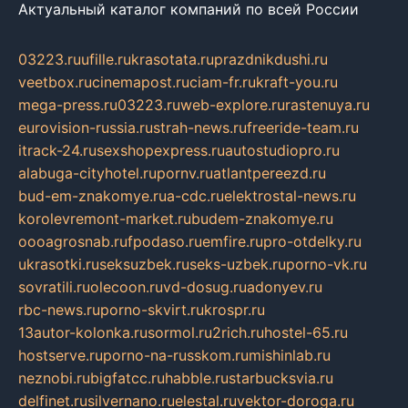
Актуальный каталог компаний по всей России
03223.ru
ufille.ru
krasotata.ru
prazdnikdushi.ru
veetbox.ru
cinemapost.ru
ciam-fr.ru
kraft-you.ru
mega-press.ru
03223.ru
web-explore.ru
rastenuya.ru
eurovision-russia.ru
strah-news.ru
freeride-team.ru
itrack-24.ru
sexshopexpress.ru
autostudiopro.ru
alabuga-cityhotel.ru
pornv.ru
atlantpereezd.ru
bud-em-znakomye.ru
a-cdc.ru
elektrostal-news.ru
korolevremont-market.ru
budem-znakomye.ru
oooagrosnab.ru
fpodaso.ru
emfire.ru
pro-otdelky.ru
ukrasotki.ru
seksuzbek.ru
seks-uzbek.ru
porno-vk.ru
sovratili.ru
olecoon.ru
vd-dosug.ru
adonyev.ru
rbc-news.ru
porno-skvirt.ru
krospr.ru
13autor-kolonka.ru
sormol.ru
2rich.ru
hostel-65.ru
hostserve.ru
porno-na-russkom.ru
mishinlab.ru
neznobi.ru
bigfatcc.ru
habble.ru
starbucksvia.ru
delfinet.ru
silvernano.ru
elestal.ru
vektor-doroga.ru