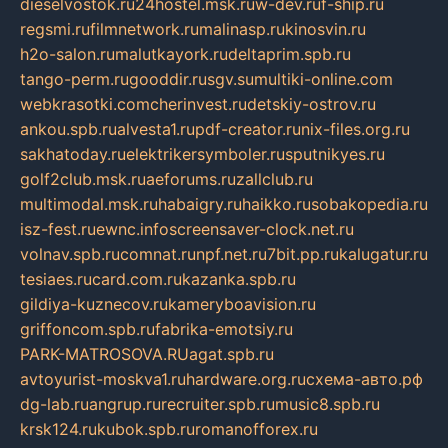
dieselvostok.ru
24hostel.msk.ru
w-dev.ru
f-ship.ru
regsmi.ru
filmnetwork.ru
malinasp.ru
kinosvin.ru
h2o-salon.ru
malutkayork.ru
deltaprim.spb.ru
tango-perm.ru
gooddir.ru
sgv.su
multiki-online.com
webkrasotki.com
cherinvest.ru
detskiy-ostrov.ru
ankou.spb.ru
alvesta1.ru
pdf-creator.ru
nix-files.org.ru
sakhatoday.ru
elektrikersymboler.ru
sputnikyes.ru
golf2club.msk.ru
aeforums.ru
zallclub.ru
multimodal.msk.ru
habaigry.ru
haikko.ru
sobakopedia.ru
isz-fest.ru
ewnc.info
screensaver-clock.net.ru
volnav.spb.ru
comnat.ru
npf.net.ru
7bit.pp.ru
kalugatur.ru
tesiaes.ru
card.com.ru
kazanka.spb.ru
gildiya-kuznecov.ru
kameryboavision.ru
griffoncom.spb.ru
fabrika-emotsiy.ru
PARK-MATROSOVA.RU
agat.spb.ru
avtoyurist-moskva1.ru
hardware.org.ru
схема-авто.рф
dg-lab.ru
angrup.ru
recruiter.spb.ru
music8.spb.ru
krsk124.ru
kubok.spb.ru
romanofforex.ru