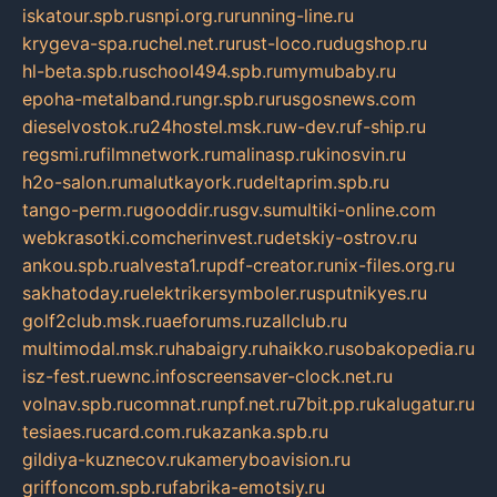
iskatour.spb.ru
snpi.org.ru
running-line.ru
krygeva-spa.ru
chel.net.ru
rust-loco.ru
dugshop.ru
hl-beta.spb.ru
school494.spb.ru
mymubaby.ru
epoha-metalband.ru
ngr.spb.ru
rusgosnews.com
dieselvostok.ru
24hostel.msk.ru
w-dev.ru
f-ship.ru
regsmi.ru
filmnetwork.ru
malinasp.ru
kinosvin.ru
h2o-salon.ru
malutkayork.ru
deltaprim.spb.ru
tango-perm.ru
gooddir.ru
sgv.su
multiki-online.com
webkrasotki.com
cherinvest.ru
detskiy-ostrov.ru
ankou.spb.ru
alvesta1.ru
pdf-creator.ru
nix-files.org.ru
sakhatoday.ru
elektrikersymboler.ru
sputnikyes.ru
golf2club.msk.ru
aeforums.ru
zallclub.ru
multimodal.msk.ru
habaigry.ru
haikko.ru
sobakopedia.ru
isz-fest.ru
ewnc.info
screensaver-clock.net.ru
volnav.spb.ru
comnat.ru
npf.net.ru
7bit.pp.ru
kalugatur.ru
tesiaes.ru
card.com.ru
kazanka.spb.ru
gildiya-kuznecov.ru
kameryboavision.ru
griffoncom.spb.ru
fabrika-emotsiy.ru