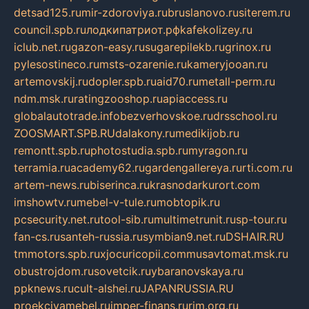
detsad125.ru
mir-zdoroviya.ru
bruslanovo.ru
siterem.ru
council.spb.ru
лодкипатриот.рф
kafekolizey.ru
iclub.net.ru
gazon-easy.ru
sugarepilekb.ru
grinox.ru
pylesostineco.ru
msts-ozarenie.ru
kameryjooan.ru
artemovskij.ru
dopler.spb.ru
aid70.ru
metall-perm.ru
ndm.msk.ru
ratingzooshop.ru
apiaccess.ru
globalautotrade.info
bezverhovskoe.ru
drsschool.ru
ZOOSMART.SPB.RU
dalakony.ru
medikijob.ru
remontt.spb.ru
photostudia.spb.ru
myragon.ru
terramia.ru
academy62.ru
gardengallereya.ru
rti.com.ru
artem-news.ru
biserinca.ru
krasnodarkurort.com
imshowtv.ru
mebel-v-tule.ru
mobtopik.ru
pcsecurity.net.ru
tool-sib.ru
multimetrunit.ru
sp-tour.ru
fan-cs.ru
santeh-russia.ru
symbian9.net.ru
DSHAIR.RU
tmmotors.spb.ru
xjocuricopii.com
musavtomat.msk.ru
obustrojdom.ru
sovetcik.ru
ybaranovskaya.ru
ppknews.ru
cult-alshei.ru
JAPANRUSSIA.RU
proekciyamebel.ru
imper-finans.ru
rim.org.ru