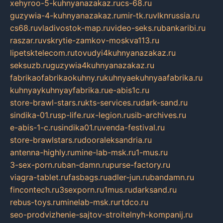
xehyroo-5-kuhnyanazakaz.ru
cs-68.ru
guzywia-4-kuhnyanazakaz.ru
mir-tk.ru
vlknrussia.ru
cs68.ru
vladivostok-map.ru
video-seks.ru
bankaribi.ru
raszar.ru
vskrytie-zamkov-moskva113.ru
lipetsktelecom.ru
tovudyi4kuhnyanazakaz.ru
seksuzb.ru
guzywia4kuhnyanazakaz.ru
fabrikaofabrikaokuhny.ru
kuhnyaekuhnyaafabrika.ru
kuhnyaykuhnyayfabrika.ru
e-abis1c.ru
store-brawl-stars.ru
kts-services.ru
dark-sand.ru
sindika-01.ru
sp-life.ru
x-legion.ru
sib-archives.ru
e-abis-1-c.ru
sindika01.ru
venda-festival.ru
store-brawlstars.ru
dooraleksandria.ru
antenna-highly.ru
mine-lab-msk.ru
1-mus.ru
3-sex-porn.ru
ban-damn.ru
purse-factory.ru
viagra-tablet.ru
fasbags.ru
adler-jun.ru
bandamn.ru
fincontech.ru
3sexporn.ru
1mus.ru
darksand.ru
rebus-toys.ru
minelab-msk.ru
rtdco.ru
seo-prodvizhenie-sajtov-stroitelnyh-kompanij.ru