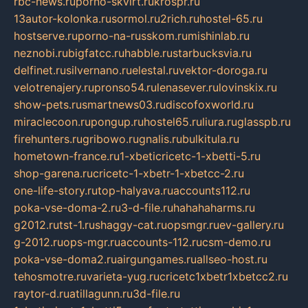
rbc-news.ru
porno-skvirt.ru
krospr.ru
13autor-kolonka.ru
sormol.ru
2rich.ru
hostel-65.ru
hostserve.ru
porno-na-russkom.ru
mishinlab.ru
neznobi.ru
bigfatcc.ru
habble.ru
starbucksvia.ru
delfinet.ru
silvernano.ru
elestal.ru
vektor-doroga.ru
velotrenajery.ru
pronso54.ru
lenasever.ru
lovinskix.ru
show-pets.ru
smartnews03.ru
discofoxworld.ru
miraclecoon.ru
pongup.ru
hostel65.ru
liura.ru
glasspb.ru
firehunters.ru
gribowo.ru
gnalis.ru
bulkitula.ru
hometown-france.ru
1-xbeticricetc-1-xbetti-5.ru
shop-garena.ru
cricetc-1-xbetr-1-xbetcc-2.ru
one-life-story.ru
top-halyava.ru
accounts112.ru
poka-vse-doma-2.ru
3-d-file.ru
hahahaharms.ru
g2012.ru
tst-1.ru
shaggy-cat.ru
opsmgr.ru
ev-gallery.ru
g-2012.ru
ops-mgr.ru
accounts-112.ru
csm-demo.ru
poka-vse-doma2.ru
airgungames.ru
allseo-host.ru
tehosmotre.ru
varieta-yug.ru
cricetc1xbetr1xbetcc2.ru
raytor-d.ru
atillagunn.ru
3d-file.ru