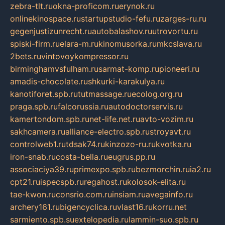
zebra-tlt.ru
okna-proficom.ru
erynok.ru
onlinekinospace.ru
startupstudio-fefu.ru
zarges-ru.ru
gegenjustizunrecht.ru
autobalashov.ru
utrovortu.ru
spiski-firm.ru
elara-m.ru
kinomusorka.ru
mkcslava.ru
2bets.ru
vintovoykompressor.ru
birminghamvsfulham.ru
sarmat-komp.ru
pioneeri.ru
amadis-chocolate.ru
shkurki-karakulya.ru
kanotiforet.spb.ru
tutmassage.ru
ecolog.org.ru
praga.spb.ru
falcorussia.ru
autodoctorservis.ru
kamertondom.spb.ru
net-life.net.ru
avto-vozim.ru
sakhcamera.ru
alliance-electro.spb.ru
stroyavt.ru
controlweb1.ru
tdsak74.ru
kinzozo-ru.ru
kvotka.ru
iron-snab.ru
costa-bella.ru
eugrus.pp.ru
associaciya39.ru
primexpo.spb.ru
bezmorchin.ru
ia2.ru
cpt21.ru
ispecspb.ru
regahost.ru
kolosok-elita.ru
tae-kwon.ru
consrio.com.ru
insiam.ru
avegainfo.ru
archery161.ru
bigencyclica.ru
vlast16.ru
korru.net
sarmiento.spb.su
extelopedia.ru
lammin-suo.spb.ru