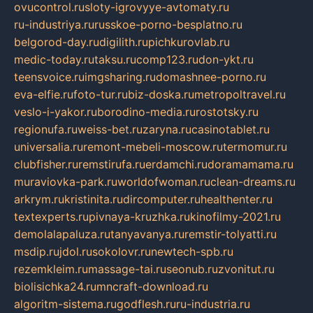
ovucontrol.ru
sloty-igrovyye-avtomaty.ru
ru-industriya.ru
russkoe-porno-besplatno.ru
belgorod-day.ru
digilith.ru
pichkurovlab.ru
medic-today.ru
taksu.ru
comp123.ru
don-ykt.ru
teensvoice.ru
imgsharing.ru
domashnee-porno.ru
eva-elfie.ru
foto-tur.ru
biz-doska.ru
metropoltravel.ru
veslo-i-yakor.ru
borodino-media.ru
rostotsky.ru
regionufa.ru
weiss-bet.ru
zaryna.ru
casinotablet.ru
universalia.ru
remont-mebeli-moscow.ru
termomur.ru
clubfisher.ru
remstirufa.ru
erdamchi.ru
doramamama.ru
muraviovka-park.ru
worldofwoman.ru
clean-dreams.ru
arkrym.ru
kristinita.ru
dircomputer.ru
healthenter.ru
textexperts.ru
pivnaya-kruzhka.ru
kinofilmy-2021.ru
demolalapaluza.ru
tanyavanya.ru
remstir-tolyatti.ru
msdip.ru
jdol.ru
sokolovr.ru
newtech-spb.ru
rezemkleim.ru
massage-tai.ru
seonub.ru
zvonitut.ru
biolisichka24.ru
mncraft-download.ru
algoritm-sistema.ru
godflesh.ru
ru-industria.ru