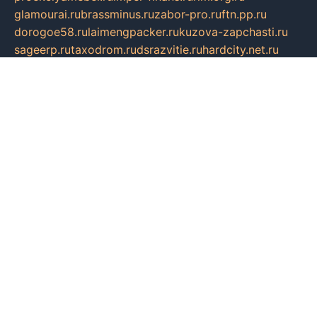
glamourai.ru
brassminus.ru
zabor-pro.ru
ftn.pp.ru
dorogoe58.ru
laimengpacker.ru
kuzova-zapchasti.ru
sageerp.ru
taxodrom.ru
dsrazvitie.ru
hardcity.net.ru
ratinghomegames.ru
topservice25.ru
gubernyan.ru
gtglasslined.ru
ii4.ru
tssport.spb.ru
andorra24.com
blackwallstreet.ru
oboimos.ru
optim-doors.com.ru
ikuch.ru
nycr.org.ru
npa21.ru
vremya-ch.spb.ru
desert000.ru
ivtorgi.ru
ifiori.ru
catalog-statei.ru
dcv.org.ru
spetsmaster174.ru
ipkameryhiseeu.ru
dum26.ru
ruspol.spb.ru
fr-opendp.ru
kam-solnyshko.ru
cheyenne-arapaho.ru
sevzapmetal.spb.ru
ted-lapidus.spb.ru
parasite-eliminator.ru
sigma-complete.ru
modernworld.ru
dama-moda.ru
eholot-group.ru
sk-nvkz.ru
DRONGOLD.RU
democratia2.ru
i-farmer.ru
mass-sport.org
jablonex.spb.ru
bookmess.ru
linkword.ru
refineua.com.ru
cs-spec.net.ru
altay-mebel.ru
DNK-THEATRE.RU
mechaniks.spb.ru
ipcamtechage.ru