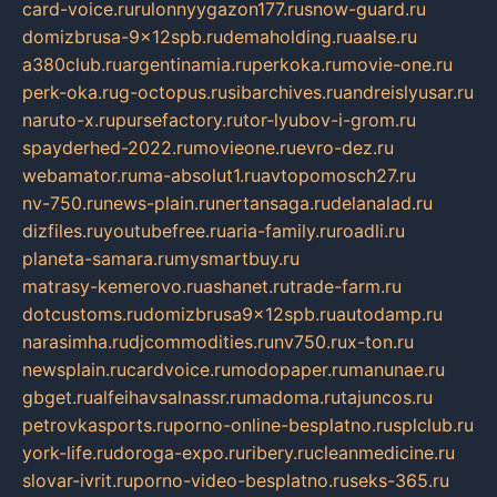
card-voice.ru
rulonnyygazon177.ru
snow-guard.ru
domizbrusa-9x12spb.ru
demaholding.ru
aalse.ru
a380club.ru
argentinamia.ru
perkoka.ru
movie-one.ru
perk-oka.ru
g-octopus.ru
sibarchives.ru
andreislyusar.ru
naruto-x.ru
pursefactory.ru
tor-lyubov-i-grom.ru
spayderhed-2022.ru
movieone.ru
evro-dez.ru
webamator.ru
ma-absolut1.ru
avtopomosch27.ru
nv-750.ru
news-plain.ru
nertansaga.ru
delanalad.ru
dizfiles.ru
youtubefree.ru
aria-family.ru
roadli.ru
planeta-samara.ru
mysmartbuy.ru
matrasy-kemerovo.ru
ashanet.ru
trade-farm.ru
dotcustoms.ru
domizbrusa9x12spb.ru
autodamp.ru
narasimha.ru
djcommodities.ru
nv750.ru
x-ton.ru
newsplain.ru
cardvoice.ru
modopaper.ru
manunae.ru
gbget.ru
alfeihavsalnassr.ru
madoma.ru
tajuncos.ru
petrovkasports.ru
porno-online-besplatno.ru
splclub.ru
york-life.ru
doroga-expo.ru
ribery.ru
cleanmedicine.ru
slovar-ivrit.ru
porno-video-besplatno.ru
seks-365.ru