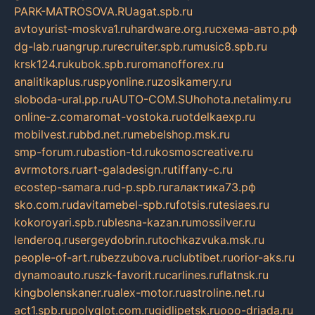
PARK-MATROSOVA.RU
agat.spb.ru
avtoyurist-moskva1.ru
hardware.org.ru
схема-авто.рф
dg-lab.ru
angrup.ru
recruiter.spb.ru
music8.spb.ru
krsk124.ru
kubok.spb.ru
romanofforex.ru
analitikaplus.ru
spyonline.ru
zosikamery.ru
sloboda-ural.pp.ru
AUTO-COM.SU
hohota.net
alimy.ru
online-z.com
aromat-vostoka.ru
otdelkaexp.ru
mobilvest.ru
bbd.net.ru
mebelshop.msk.ru
smp-forum.ru
bastion-td.ru
kosmoscreative.ru
avrmotors.ru
art-galadesign.ru
tiffany-c.ru
ecostep-samara.ru
d-p.spb.ru
галактика73.рф
sko.com.ru
davitamebel-spb.ru
fotsis.ru
tesiaes.ru
kokoroyari.spb.ru
blesna-kazan.ru
mossilver.ru
lenderoq.ru
sergeydobrin.ru
tochkazvuka.msk.ru
people-of-art.ru
bezzubova.ru
clubtibet.ru
orior-aks.ru
dynamoauto.ru
szk-favorit.ru
carlines.ru
flatnsk.ru
kingbolenskaner.ru
alex-motor.ru
astroline.net.ru
act1.spb.ru
polyglot.com.ru
gidlipetsk.ru
ooo-driada.ru