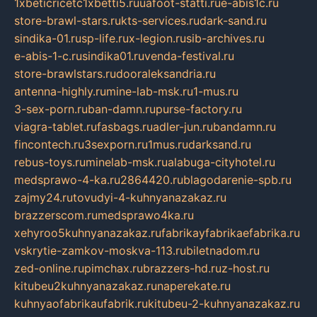
1xbeticricetc1xbetti5.ru
uafoot-statti.ru
e-abis1c.ru
store-brawl-stars.ru
kts-services.ru
dark-sand.ru
sindika-01.ru
sp-life.ru
x-legion.ru
sib-archives.ru
e-abis-1-c.ru
sindika01.ru
venda-festival.ru
store-brawlstars.ru
dooraleksandria.ru
antenna-highly.ru
mine-lab-msk.ru
1-mus.ru
3-sex-porn.ru
ban-damn.ru
purse-factory.ru
viagra-tablet.ru
fasbags.ru
adler-jun.ru
bandamn.ru
fincontech.ru
3sexporn.ru
1mus.ru
darksand.ru
rebus-toys.ru
minelab-msk.ru
alabuga-cityhotel.ru
medsprawo-4-ka.ru
2864420.ru
blagodarenie-spb.ru
zajmy24.ru
tovudyi-4-kuhnyanazakaz.ru
brazzerscom.ru
medsprawo4ka.ru
xehyroo5kuhnyanazakaz.ru
fabrikayfabrikaefabrika.ru
vskrytie-zamkov-moskva-113.ru
biletnadom.ru
zed-online.ru
pimchax.ru
brazzers-hd.ru
z-host.ru
kitubeu2kuhnyanazakaz.ru
naperekate.ru
kuhnyaofabrikaufabrik.ru
kitubeu-2-kuhnyanazakaz.ru