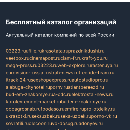
Бесплатный каталог организаций
Актуальный каталог компаний по всей России
03223.ru
ufille.ru
krasotata.ru
prazdnikdushi.ru
veetbox.ru
cinemapost.ru
ciam-fr.ru
kraft-you.ru
mega-press.ru
03223.ru
web-explore.ru
rastenuya.ru
eurovision-russia.ru
strah-news.ru
freeride-team.ru
itrack-24.ru
sexshopexpress.ru
autostudiopro.ru
alabuga-cityhotel.ru
pornv.ru
atlantpereezd.ru
bud-em-znakomye.ru
a-cdc.ru
elektrostal-news.ru
korolevremont-market.ru
budem-znakomye.ru
oooagrosnab.ru
fpodaso.ru
emfire.ru
pro-otdelky.ru
ukrasotki.ru
seksuzbek.ru
seks-uzbek.ru
porno-vk.ru
sovratili.ru
olecoon.ru
vd-dosug.ru
adonyev.ru