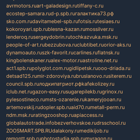
avrmotors.ru
art-galadesign.ru
tiffany-c.ru
ecostep-samara.ru
d-p.spb.ru
галактика73.рф
sko.com.ru
davitamebel-spb.ru
fotsis.ru
tesiaes.ru
kokoroyari.spb.ru
blesna-kazan.ru
mossilver.ru
lenderoq.ru
sergeydobrin.ru
tochkazvuka.msk.ru
people-of-art.ru
bezzubova.ru
clubtibet.ru
orior-aks.ru
dynamoauto.ru
szk-favorit.ru
carlines.ru
flatnsk.ru
kingbolenskaner.ru
alex-motor.ru
astroline.net.ru
act1.spb.ru
polyglot.com.ru
gidlipetsk.ru
ooo-driada.ru
detsad125.ru
mir-zdoroviya.ru
bruslanovo.ru
siterem.ru
council.spb.ru
лодкипатриот.рф
kafekolizey.ru
iclub.net.ru
gazon-easy.ru
sugarepilekb.ru
grinox.ru
pylesostineco.ru
msts-ozarenie.ru
kameryjooan.ru
artemovskij.ru
dopler.spb.ru
aid70.ru
metall-perm.ru
ndm.msk.ru
ratingzooshop.ru
apiaccess.ru
globalautotrade.info
bezverhovskoe.ru
drsschool.ru
ZOOSMART.SPB.RU
dalakony.ru
medikijob.ru
remontt.spb.ru
photostudia.spb.ru
myragon.ru