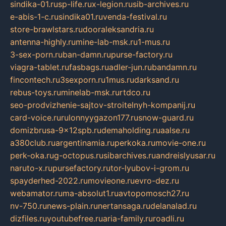
sindika-01.ru
sp-life.ru
x-legion.ru
sib-archives.ru
e-abis-1-c.ru
sindika01.ru
venda-festival.ru
store-brawlstars.ru
dooraleksandria.ru
antenna-highly.ru
mine-lab-msk.ru
1-mus.ru
3-sex-porn.ru
ban-damn.ru
purse-factory.ru
viagra-tablet.ru
fasbags.ru
adler-jun.ru
bandamn.ru
fincontech.ru
3sexporn.ru
1mus.ru
darksand.ru
rebus-toys.ru
minelab-msk.ru
rtdco.ru
seo-prodvizhenie-sajtov-stroitelnyh-kompanij.ru
card-voice.ru
rulonnyygazon177.ru
snow-guard.ru
domizbrusa-9x12spb.ru
demaholding.ru
aalse.ru
a380club.ru
argentinamia.ru
perkoka.ru
movie-one.ru
perk-oka.ru
g-octopus.ru
sibarchives.ru
andreislyusar.ru
naruto-x.ru
pursefactory.ru
tor-lyubov-i-grom.ru
spayderhed-2022.ru
movieone.ru
evro-dez.ru
webamator.ru
ma-absolut1.ru
avtopomosch27.ru
nv-750.ru
news-plain.ru
nertansaga.ru
delanalad.ru
dizfiles.ru
youtubefree.ru
aria-family.ru
roadli.ru