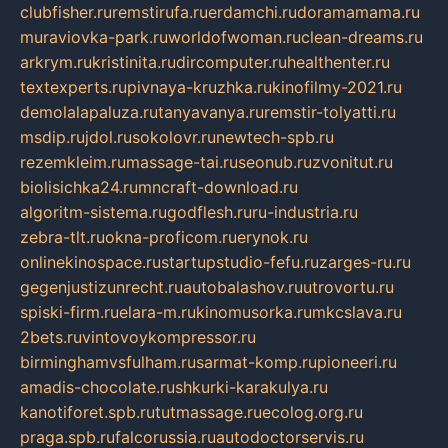
clubfisher.ru
remstirufa.ru
erdamchi.ru
doramamama.ru
muraviovka-park.ru
worldofwoman.ru
clean-dreams.ru
arkrym.ru
kristinita.ru
dircomputer.ru
healthenter.ru
textexperts.ru
pivnaya-kruzhka.ru
kinofilmy-2021.ru
demolalapaluza.ru
tanyavanya.ru
remstir-tolyatti.ru
msdip.ru
jdol.ru
sokolovr.ru
newtech-spb.ru
rezemkleim.ru
massage-tai.ru
seonub.ru
zvonitut.ru
biolisichka24.ru
mncraft-download.ru
algoritm-sistema.ru
godflesh.ru
ru-industria.ru
zebra-tlt.ru
okna-proficom.ru
erynok.ru
onlinekinospace.ru
startupstudio-fefu.ru
zarges-ru.ru
gegenjustizunrecht.ru
autobalashov.ru
utrovortu.ru
spiski-firm.ru
elara-m.ru
kinomusorka.ru
mkcslava.ru
2bets.ru
vintovoykompressor.ru
birminghamvsfulham.ru
sarmat-komp.ru
pioneeri.ru
amadis-chocolate.ru
shkurki-karakulya.ru
kanotiforet.spb.ru
tutmassage.ru
ecolog.org.ru
praga.spb.ru
falcorussia.ru
autodoctorservis.ru