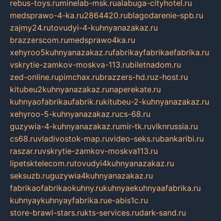
rebus-toys.ru
minelab-msk.ru
alabuga-cityhotel.ru
medsprawo-4-ka.ru
2864420.ru
blagodarenie-spb.ru
zajmy24.ru
tovudyi-4-kuhnyanazakaz.ru
brazzerscom.ru
medsprawo4ka.ru
xehyroo5kuhnyanazakaz.ru
fabrikayfabrikaefabrika.ru
vskrytie-zamkov-moskva-113.ru
biletnadom.ru
zed-online.ru
pimchax.ru
brazzers-hd.ru
z-host.ru
kitubeu2kuhnyanazakaz.ru
naperekate.ru
kuhnyaofabrikaufabrik.ru
kitubeu-2-kuhnyanazakaz.ru
xehyroo-5-kuhnyanazakaz.ru
cs-68.ru
guzywia-4-kuhnyanazakaz.ru
mir-tk.ru
vlknrussia.ru
cs68.ru
vladivostok-map.ru
video-seks.ru
bankaribi.ru
raszar.ru
vskrytie-zamkov-moskva113.ru
lipetsktelecom.ru
tovudyi4kuhnyanazakaz.ru
seksuzb.ru
guzywia4kuhnyanazakaz.ru
fabrikaofabrikaokuhny.ru
kuhnyaekuhnyaafabrika.ru
kuhnyaykuhnyayfabrika.ru
e-abis1c.ru
store-brawl-stars.ru
kts-services.ru
dark-sand.ru