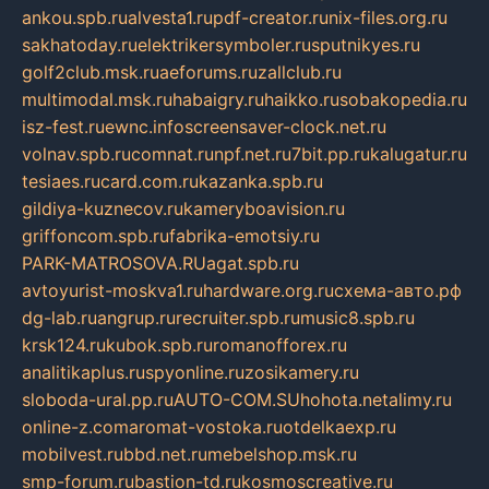
ankou.spb.ru
alvesta1.ru
pdf-creator.ru
nix-files.org.ru
sakhatoday.ru
elektrikersymboler.ru
sputnikyes.ru
golf2club.msk.ru
aeforums.ru
zallclub.ru
multimodal.msk.ru
habaigry.ru
haikko.ru
sobakopedia.ru
isz-fest.ru
ewnc.info
screensaver-clock.net.ru
volnav.spb.ru
comnat.ru
npf.net.ru
7bit.pp.ru
kalugatur.ru
tesiaes.ru
card.com.ru
kazanka.spb.ru
gildiya-kuznecov.ru
kameryboavision.ru
griffoncom.spb.ru
fabrika-emotsiy.ru
PARK-MATROSOVA.RU
agat.spb.ru
avtoyurist-moskva1.ru
hardware.org.ru
схема-авто.рф
dg-lab.ru
angrup.ru
recruiter.spb.ru
music8.spb.ru
krsk124.ru
kubok.spb.ru
romanofforex.ru
analitikaplus.ru
spyonline.ru
zosikamery.ru
sloboda-ural.pp.ru
AUTO-COM.SU
hohota.net
alimy.ru
online-z.com
aromat-vostoka.ru
otdelkaexp.ru
mobilvest.ru
bbd.net.ru
mebelshop.msk.ru
smp-forum.ru
bastion-td.ru
kosmoscreative.ru