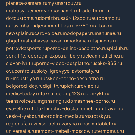
planeta-samara.ru
mysmartbuy.ru
matrasy-kemerovo.ru
ashanet.ru
trade-farm.ru
dotcustoms.ru
domizbrusa9x12spb.ru
autodamp.ru
narasimha.ru
djcommodities.ru
nv750.ru
x-ton.ru
newsplain.ru
cardvoice.ru
modopaper.ru
manunae.ru
gbget.ru
alfeihavsalnassr.ru
madoma.ru
tajuncos.ru
petrovkasports.ru
porno-online-besplatno.ru
splclub.ru
york-life.ru
doroga-expo.ru
ribery.ru
cleanmedicine.ru
slovar-ivrit.ru
porno-video-besplatno.ru
seks-365.ru
ovucontrol.ru
sloty-igrovyye-avtomaty.ru
ru-industriya.ru
russkoe-porno-besplatno.ru
belgorod-day.ru
digilith.ru
pichkurovlab.ru
medic-today.ru
taksu.ru
comp123.ru
don-ykt.ru
teensvoice.ru
imgsharing.ru
domashnee-porno.ru
eva-elfie.ru
foto-tur.ru
biz-doska.ru
metropoltravel.ru
veslo-i-yakor.ru
borodino-media.ru
rostotsky.ru
regionufa.ru
weiss-bet.ru
zaryna.ru
casinotablet.ru
universalia.ru
remont-mebeli-moscow.ru
termomur.ru