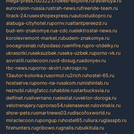
mega-press.ru
03223.ru
web-explore.ru
rastenuya.ru
eurovision-russia.ru
strah-news.ru
freeride-team.ru
itrack-24.ru
sexshopexpress.ru
autostudiopro.ru
alabuga-cityhotel.ru
pornv.ru
atlantpereezd.ru
bud-em-znakomye.ru
a-cdc.ru
elektrostal-news.ru
korolevremont-market.ru
budem-znakomye.ru
oooagrosnab.ru
fpodaso.ru
emfire.ru
pro-otdelky.ru
ukrasotki.ru
seksuzbek.ru
seks-uzbek.ru
porno-vk.ru
sovratili.ru
olecoon.ru
vd-dosug.ru
adonyev.ru
rbc-news.ru
porno-skvirt.ru
krospr.ru
13autor-kolonka.ru
sormol.ru
2rich.ru
hostel-65.ru
hostserve.ru
porno-na-russkom.ru
mishinlab.ru
neznobi.ru
bigfatcc.ru
habble.ru
starbucksvia.ru
delfinet.ru
silvernano.ru
elestal.ru
vektor-doroga.ru
velotrenajery.ru
pronso54.ru
lenasever.ru
lovinskix.ru
show-pets.ru
smartnews03.ru
discofoxworld.ru
miraclecoon.ru
pongup.ru
hostel65.ru
liura.ru
glasspb.ru
firehunters.ru
gribowo.ru
gnalis.ru
bulkitula.ru