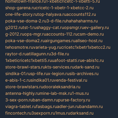
hometown-france.ru
1-xbeticricetc-1-xbetti-5.ru
shop-garena.ru
cricetc-1-xbetr-1-xbetcc-2.ru
one-life-story.ru
top-halyava.ru
accounts112.ru
poka-vse-doma-2.ru
3-d-file.ru
hahahaharms.ru
g2012.ru
tst-1.ru
shaggy-cat.ru
opsmgr.ru
ev-gallery.ru
g-2012.ru
ops-mgr.ru
accounts-112.ru
csm-demo.ru
poka-vse-doma2.ru
airgungames.ru
allseo-host.ru
tehosmotre.ru
varieta-yug.ru
cricetc1xbetr1xbetcc2.ru
raytor-d.ru
atillagunn.ru
3d-file.ru
1xbeticricetc1xbetti5.ru
uafoot-statti.ru
e-abis1c.ru
store-brawl-stars.ru
kts-services.ru
dark-sand.ru
sindika-01.ru
sp-life.ru
x-legion.ru
sib-archives.ru
e-abis-1-c.ru
sindika01.ru
venda-festival.ru
store-brawlstars.ru
dooraleksandria.ru
antenna-highly.ru
mine-lab-msk.ru
1-mus.ru
3-sex-porn.ru
ban-damn.ru
purse-factory.ru
viagra-tablet.ru
fasbags.ru
adler-jun.ru
bandamn.ru
fincontech.ru
3sexporn.ru
1mus.ru
darksand.ru