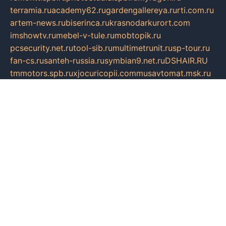
terramia.ru
academy62.ru
gardengallereya.ru
rti.com.ru
artem-news.ru
biserinca.ru
krasnodarkurort.com
imshowtv.ru
mebel-v-tule.ru
mobtopik.ru
pcsecurity.net.ru
tool-sib.ru
multimetrunit.ru
sp-tour.ru
fan-cs.ru
santeh-russia.ru
symbian9.net.ru
DSHAIR.RU
tmmotors.spb.ru
xjocuricopii.com
musavtomat.msk.ru
obustrojdom.ru
sovetcik.ru
ybaranovskaya.ru
ppknews.ru
cult-alshei.ru
JAPANRUSSIA.RU
proekciyamebel.ru
imper-finans.ru
rim.org.ru
glamourai.ru
brassminus.ru
zabor-pro.ru
ftn.pp.ru
dorogoe58.ru
laimengpacker.ru
kuzova-zapchasti.ru
sageerp.ru
taxodrom.ru
dsrazvitie.ru
hardcity.net.ru
ratinghomegames.ru
topservice25.ru
gubernyan.ru
gtglasslined.ru
ii4.ru
tssport.spb.ru
andorra24.com
blackwallstreet.ru
oboimos.ru
optim-doors.com.ru
ikuch.ru
nycr.org.ru
npa21.ru
vremya-ch.spb.ru
desert000.ru
ivtorgi.ru
ifiori.ru
catalog-statei.ru
dcv.org.ru
spetsmaster174.ru
ipkameryhiseeu.ru