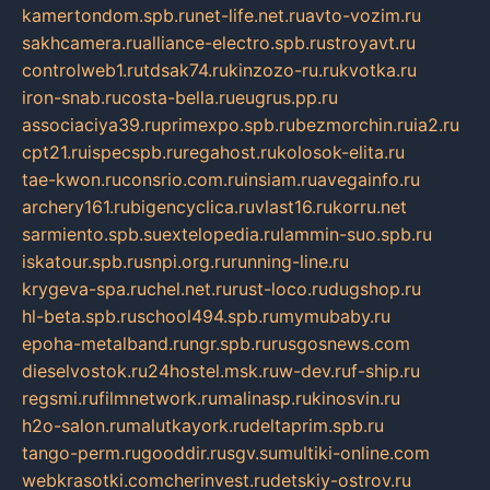
kamertondom.spb.ru
net-life.net.ru
avto-vozim.ru
sakhcamera.ru
alliance-electro.spb.ru
stroyavt.ru
controlweb1.ru
tdsak74.ru
kinzozo-ru.ru
kvotka.ru
iron-snab.ru
costa-bella.ru
eugrus.pp.ru
associaciya39.ru
primexpo.spb.ru
bezmorchin.ru
ia2.ru
cpt21.ru
ispecspb.ru
regahost.ru
kolosok-elita.ru
tae-kwon.ru
consrio.com.ru
insiam.ru
avegainfo.ru
archery161.ru
bigencyclica.ru
vlast16.ru
korru.net
sarmiento.spb.su
extelopedia.ru
lammin-suo.spb.ru
iskatour.spb.ru
snpi.org.ru
running-line.ru
krygeva-spa.ru
chel.net.ru
rust-loco.ru
dugshop.ru
hl-beta.spb.ru
school494.spb.ru
mymubaby.ru
epoha-metalband.ru
ngr.spb.ru
rusgosnews.com
dieselvostok.ru
24hostel.msk.ru
w-dev.ru
f-ship.ru
regsmi.ru
filmnetwork.ru
malinasp.ru
kinosvin.ru
h2o-salon.ru
malutkayork.ru
deltaprim.spb.ru
tango-perm.ru
gooddir.ru
sgv.su
multiki-online.com
webkrasotki.com
cherinvest.ru
detskiy-ostrov.ru