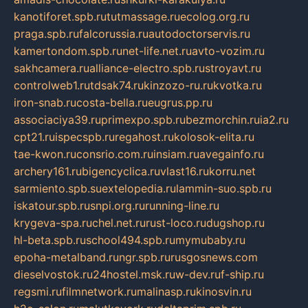
kanotiforet.spb.ru
tutmassage.ru
ecolog.org.ru
praga.spb.ru
falcorussia.ru
autodoctorservis.ru
kamertondom.spb.ru
net-life.net.ru
avto-vozim.ru
sakhcamera.ru
alliance-electro.spb.ru
stroyavt.ru
controlweb1.ru
tdsak74.ru
kinzozo-ru.ru
kvotka.ru
iron-snab.ru
costa-bella.ru
eugrus.pp.ru
associaciya39.ru
primexpo.spb.ru
bezmorchin.ru
ia2.ru
cpt21.ru
ispecspb.ru
regahost.ru
kolosok-elita.ru
tae-kwon.ru
consrio.com.ru
insiam.ru
avegainfo.ru
archery161.ru
bigencyclica.ru
vlast16.ru
korru.net
sarmiento.spb.su
extelopedia.ru
lammin-suo.spb.ru
iskatour.spb.ru
snpi.org.ru
running-line.ru
krygeva-spa.ru
chel.net.ru
rust-loco.ru
dugshop.ru
hl-beta.spb.ru
school494.spb.ru
mymubaby.ru
epoha-metalband.ru
ngr.spb.ru
rusgosnews.com
dieselvostok.ru
24hostel.msk.ru
w-dev.ru
f-ship.ru
regsmi.ru
filmnetwork.ru
malinasp.ru
kinosvin.ru