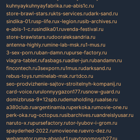
kuhnyaykuhnyayfabrika.ru
e-abis1c.ru
store-brawl-stars.ru
kts-services.ru
dark-sand.ru
sindika-01.ru
sp-life.ru
x-legion.ru
sib-archives.ru
e-abis-1-c.ru
sindika01.ru
venda-festival.ru
store-brawlstars.ru
dooraleksandria.ru
antenna-highly.ru
mine-lab-msk.ru
1-mus.ru
3-sex-porn.ru
ban-damn.ru
purse-factory.ru
viagra-tablet.ru
fasbags.ru
adler-jun.ru
bandamn.ru
fincontech.ru
3sexporn.ru
1mus.ru
darksand.ru
rebus-toys.ru
minelab-msk.ru
rtdco.ru
seo-prodvizhenie-sajtov-stroitelnyh-kompanij.ru
card-voice.ru
rulonnyygazon177.ru
snow-guard.ru
domizbrusa-9x12spb.ru
demaholding.ru
aalse.ru
a380club.ru
argentinamia.ru
perkoka.ru
movie-one.ru
perk-oka.ru
g-octopus.ru
sibarchives.ru
andreislyusar.ru
naruto-x.ru
pursefactory.ru
tor-lyubov-i-grom.ru
spayderhed-2022.ru
movieone.ru
evro-dez.ru
webamator.ru
ma-absolut1.ru
avtopomosch27.ru