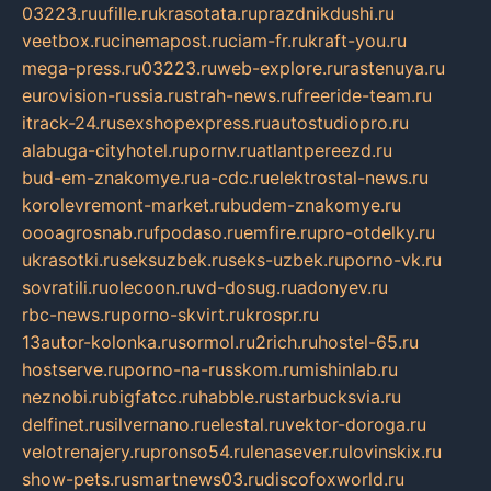
03223.ru
ufille.ru
krasotata.ru
prazdnikdushi.ru
veetbox.ru
cinemapost.ru
ciam-fr.ru
kraft-you.ru
mega-press.ru
03223.ru
web-explore.ru
rastenuya.ru
eurovision-russia.ru
strah-news.ru
freeride-team.ru
itrack-24.ru
sexshopexpress.ru
autostudiopro.ru
alabuga-cityhotel.ru
pornv.ru
atlantpereezd.ru
bud-em-znakomye.ru
a-cdc.ru
elektrostal-news.ru
korolevremont-market.ru
budem-znakomye.ru
oooagrosnab.ru
fpodaso.ru
emfire.ru
pro-otdelky.ru
ukrasotki.ru
seksuzbek.ru
seks-uzbek.ru
porno-vk.ru
sovratili.ru
olecoon.ru
vd-dosug.ru
adonyev.ru
rbc-news.ru
porno-skvirt.ru
krospr.ru
13autor-kolonka.ru
sormol.ru
2rich.ru
hostel-65.ru
hostserve.ru
porno-na-russkom.ru
mishinlab.ru
neznobi.ru
bigfatcc.ru
habble.ru
starbucksvia.ru
delfinet.ru
silvernano.ru
elestal.ru
vektor-doroga.ru
velotrenajery.ru
pronso54.ru
lenasever.ru
lovinskix.ru
show-pets.ru
smartnews03.ru
discofoxworld.ru