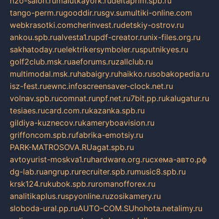
h2o-salon.ru
malutkayork.ru
deltaprim.spb.ru
tango-perm.ru
gooddir.ru
sgv.su
multiki-online.com
webkrasotki.com
cherinvest.ru
detskiy-ostrov.ru
ankou.spb.ru
alvesta1.ru
pdf-creator.ru
nix-files.org.ru
sakhatoday.ru
elektrikersymboler.ru
sputnikyes.ru
golf2club.msk.ru
aeforums.ru
zallclub.ru
multimodal.msk.ru
habaigry.ru
haikko.ru
sobakopedia.ru
isz-fest.ru
ewnc.info
screensaver-clock.net.ru
volnav.spb.ru
comnat.ru
npf.net.ru
7bit.pp.ru
kalugatur.ru
tesiaes.ru
card.com.ru
kazanka.spb.ru
gildiya-kuznecov.ru
kameryboavision.ru
griffoncom.spb.ru
fabrika-emotsiy.ru
PARK-MATROSOVA.RU
agat.spb.ru
avtoyurist-moskva1.ru
hardware.org.ru
схема-авто.рф
dg-lab.ru
angrup.ru
recruiter.spb.ru
music8.spb.ru
krsk124.ru
kubok.spb.ru
romanofforex.ru
analitikaplus.ru
spyonline.ru
zosikamery.ru
sloboda-ural.pp.ru
AUTO-COM.SU
hohota.net
alimy.ru