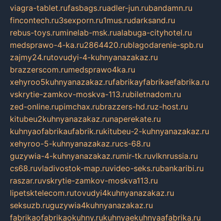
viagra-tablet.ru
fasbags.ru
adler-jun.ru
bandamn.ru
fincontech.ru
3sexporn.ru
1mus.ru
darksand.ru
rebus-toys.ru
minelab-msk.ru
alabuga-cityhotel.ru
medsprawo-4-ka.ru
2864420.ru
blagodarenie-spb.ru
zajmy24.ru
tovudyi-4-kuhnyanazakaz.ru
brazzerscom.ru
medsprawo4ka.ru
xehyroo5kuhnyanazakaz.ru
fabrikayfabrikaefabrika.ru
vskrytie-zamkov-moskva-113.ru
biletnadom.ru
zed-online.ru
pimchax.ru
brazzers-hd.ru
z-host.ru
kitubeu2kuhnyanazakaz.ru
naperekate.ru
kuhnyaofabrikaufabrik.ru
kitubeu-2-kuhnyanazakaz.ru
xehyroo-5-kuhnyanazakaz.ru
cs-68.ru
guzywia-4-kuhnyanazakaz.ru
mir-tk.ru
vlknrussia.ru
cs68.ru
vladivostok-map.ru
video-seks.ru
bankaribi.ru
raszar.ru
vskrytie-zamkov-moskva113.ru
lipetsktelecom.ru
tovudyi4kuhnyanazakaz.ru
seksuzb.ru
guzywia4kuhnyanazakaz.ru
fabrikaofabrikaokuhny.ru
kuhnyaekuhnyaafabrika.ru