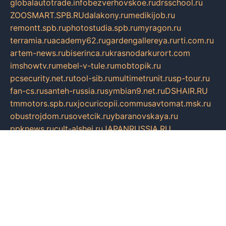
globalautotrade.info
bezverhovskoe.ru
drsschool.ru
ZOOSMART.SPB.RU
dalakony.ru
medikijob.ru
remontt.spb.ru
photostudia.spb.ru
myragon.ru
terramia.ru
academy62.ru
gardengallereya.ru
rti.com.ru
artem-news.ru
biserinca.ru
krasnodarkurort.com
imshowtv.ru
mebel-v-tule.ru
mobtopik.ru
pcsecurity.net.ru
tool-sib.ru
multimetrunit.ru
sp-tour.ru
fan-cs.ru
santeh-russia.ru
symbian9.net.ru
DSHAIR.RU
tmmotors.spb.ru
xjocuricopii.com
musavtomat.msk.ru
obustrojdom.ru
sovetcik.ru
ybaranovskaya.ru
ppknews.ru
cult-alshei.ru
JAPANRUSSIA.RU
proekciyamebel.ru
imper-finans.ru
rim.org.ru
glamourai.ru
brassminus.ru
zabor-pro.ru
ftn.pp.ru
dorogoe58.ru
laimengpacker.ru
kuzova-zapchasti.ru
sageerp.ru
taxodrom.ru
dsrazvitie.ru
hardcity.net.ru
ratinghomegames.ru
topservice25.ru
gubernyan.ru
gtglasslined.ru
ii4.ru
tssport.spb.ru
andorra24.com
blackwallstreet.ru
oboimos.ru
optim-doors.com.ru