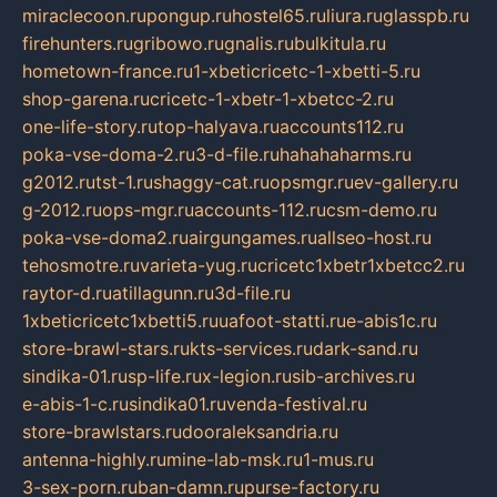
miraclecoon.ru
pongup.ru
hostel65.ru
liura.ru
glasspb.ru
firehunters.ru
gribowo.ru
gnalis.ru
bulkitula.ru
hometown-france.ru
1-xbeticricetc-1-xbetti-5.ru
shop-garena.ru
cricetc-1-xbetr-1-xbetcc-2.ru
one-life-story.ru
top-halyava.ru
accounts112.ru
poka-vse-doma-2.ru
3-d-file.ru
hahahaharms.ru
g2012.ru
tst-1.ru
shaggy-cat.ru
opsmgr.ru
ev-gallery.ru
g-2012.ru
ops-mgr.ru
accounts-112.ru
csm-demo.ru
poka-vse-doma2.ru
airgungames.ru
allseo-host.ru
tehosmotre.ru
varieta-yug.ru
cricetc1xbetr1xbetcc2.ru
raytor-d.ru
atillagunn.ru
3d-file.ru
1xbeticricetc1xbetti5.ru
uafoot-statti.ru
e-abis1c.ru
store-brawl-stars.ru
kts-services.ru
dark-sand.ru
sindika-01.ru
sp-life.ru
x-legion.ru
sib-archives.ru
e-abis-1-c.ru
sindika01.ru
venda-festival.ru
store-brawlstars.ru
dooraleksandria.ru
antenna-highly.ru
mine-lab-msk.ru
1-mus.ru
3-sex-porn.ru
ban-damn.ru
purse-factory.ru