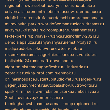
regionufa.ru
weiss-bet.ru
zaryna.ru
casinotablet.ru
universalia.ru
remont-mebeli-moscow.ru
termomur.ru
clubfisher.ru
remstirufa.ru
erdamchi.ru
doramamama.ru
muraviovka-park.ru
worldofwoman.ru
clean-dreams.ru
arkrym.ru
kristinita.ru
dircomputer.ru
healthenter.ru
textexperts.ru
pivnaya-kruzhka.ru
kinofilmy-2021.ru
demolalapaluza.ru
tanyavanya.ru
remstir-tolyatti.ru
msdip.ru
jdol.ru
sokolovr.ru
newtech-spb.ru
rezemkleim.ru
massage-tai.ru
seonub.ru
zvonitut.ru
biolisichka24.ru
mncraft-download.ru
algoritm-sistema.ru
godflesh.ru
ru-industria.ru
zebra-tlt.ru
okna-proficom.ru
erynok.ru
onlinekinospace.ru
startupstudio-fefu.ru
zarges-ru.ru
gegenjustizunrecht.ru
autobalashov.ru
utrovortu.ru
spiski-firm.ru
elara-m.ru
kinomusorka.ru
mkcslava.ru
2bets.ru
vintovoykompressor.ru
birminghamvsfulham.ru
sarmat-komp.ru
pioneeri.ru
amadis-chocolate.ru
shkurki-karakulya.ru