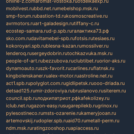
online-z.com
aromat-vostoka.ru
otdelkaexp.ru
mobilvest.ru
bbd.net.ru
mebelshop.msk.ru
smp-forum.ru
bastion-td.ru
kosmoscreative.ru
avrmotors.ru
art-galadesign.ru
tiffany-c.ru
ecostep-samara.ru
d-p.spb.ru
галактика73.рф
sko.com.ru
davitamebel-spb.ru
fotsis.ru
tesiaes.ru
kokoroyari.spb.ru
blesna-kazan.ru
mossilver.ru
lenderoq.ru
sergeydobrin.ru
tochkazvuka.msk.ru
people-of-art.ru
bezzubova.ru
clubtibet.ru
orior-aks.ru
dynamoauto.ru
szk-favorit.ru
carlines.ru
flatnsk.ru
kingbolenskaner.ru
alex-motor.ru
astroline.net.ru
act1.spb.ru
polyglot.com.ru
gidlipetsk.ru
ooo-driada.ru
detsad125.ru
mir-zdoroviya.ru
bruslanovo.ru
siterem.ru
council.spb.ru
лодкипатриот.рф
kafekolizey.ru
iclub.net.ru
gazon-easy.ru
sugarepilekb.ru
grinox.ru
pylesostineco.ru
msts-ozarenie.ru
kameryjooan.ru
artemovskij.ru
dopler.spb.ru
aid70.ru
metall-perm.ru
ndm.msk.ru
ratingzooshop.ru
apiaccess.ru