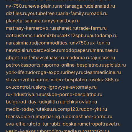
nv-750.ru
news-plain.ru
nertansaga.ru
delanalad.ru
dizfiles.ru
youtubefree.ru
aria-family.ru
roadli.ru
planeta-samara.ru
mysmartbuy.ru
matrasy-kemerovo.ru
ashanet.ru
trade-farm.ru
dotcustoms.ru
domizbrusa9x12spb.ru
autodamp.ru
narasimha.ru
djcommodities.ru
nv750.ru
x-ton.ru
newsplain.ru
cardvoice.ru
modopaper.ru
manunae.ru
gbget.ru
alfeihavsalnassr.ru
madoma.ru
tajuncos.ru
petrovkasports.ru
porno-online-besplatno.ru
splclub.ru
york-life.ru
doroga-expo.ru
ribery.ru
cleanmedicine.ru
slovar-ivrit.ru
porno-video-besplatno.ru
seks-365.ru
ovucontrol.ru
sloty-igrovyye-avtomaty.ru
ru-industriya.ru
russkoe-porno-besplatno.ru
belgorod-day.ru
digilith.ru
pichkurovlab.ru
medic-today.ru
taksu.ru
comp123.ru
don-ykt.ru
teensvoice.ru
imgsharing.ru
domashnee-porno.ru
eva-elfie.ru
foto-tur.ru
biz-doska.ru
metropoltravel.ru
veslo-i-yakor.ru
borodino-media.ru
rostotsky.ru