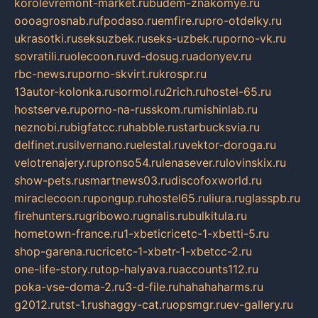
korolevremont-market.ru
budem-znakomye.ru
oooagrosnab.ru
fpodaso.ru
emfire.ru
pro-otdelky.ru
ukrasotki.ru
seksuzbek.ru
seks-uzbek.ru
porno-vk.ru
sovratili.ru
olecoon.ru
vd-dosug.ru
adonyev.ru
rbc-news.ru
porno-skvirt.ru
krospr.ru
13autor-kolonka.ru
sormol.ru
2rich.ru
hostel-65.ru
hostserve.ru
porno-na-russkom.ru
mishinlab.ru
neznobi.ru
bigfatcc.ru
habble.ru
starbucksvia.ru
delfinet.ru
silvernano.ru
elestal.ru
vektor-doroga.ru
velotrenajery.ru
pronso54.ru
lenasever.ru
lovinskix.ru
show-pets.ru
smartnews03.ru
discofoxworld.ru
miraclecoon.ru
pongup.ru
hostel65.ru
liura.ru
glasspb.ru
firehunters.ru
gribowo.ru
gnalis.ru
bulkitula.ru
hometown-france.ru
1-xbeticricetc-1-xbetti-5.ru
shop-garena.ru
cricetc-1-xbetr-1-xbetcc-2.ru
one-life-story.ru
top-halyava.ru
accounts112.ru
poka-vse-doma-2.ru
3-d-file.ru
hahahaharms.ru
g2012.ru
tst-1.ru
shaggy-cat.ru
opsmgr.ru
ev-gallery.ru