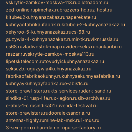
vskrytie-zamkov-moskva-113.ru
biletnadom.ru
zed-online.ru
pimchax.ru
brazzers-hd.ru
z-host.ru
kitubeu2kuhnyanazakaz.ru
naperekate.ru
kuhnyaofabrikaufabrik.ru
kitubeu-2-kuhnyanazakaz.ru
xehyroo-5-kuhnyanazakaz.ru
cs-68.ru
guzywia-4-kuhnyanazakaz.ru
mir-tk.ru
vlknrussia.ru
cs68.ru
vladivostok-map.ru
video-seks.ru
bankaribi.ru
raszar.ru
vskrytie-zamkov-moskva113.ru
lipetsktelecom.ru
tovudyi4kuhnyanazakaz.ru
seksuzb.ru
guzywia4kuhnyanazakaz.ru
fabrikaofabrikaokuhny.ru
kuhnyaekuhnyaafabrika.ru
kuhnyaykuhnyayfabrika.ru
e-abis1c.ru
store-brawl-stars.ru
kts-services.ru
dark-sand.ru
sindika-01.ru
sp-life.ru
x-legion.ru
sib-archives.ru
e-abis-1-c.ru
sindika01.ru
venda-festival.ru
store-brawlstars.ru
dooraleksandria.ru
antenna-highly.ru
mine-lab-msk.ru
1-mus.ru
3-sex-porn.ru
ban-damn.ru
purse-factory.ru