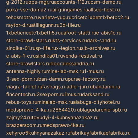
g-2012.ru
ops-mgr.ru
accounts-112.ru
csm-demo.ru
poka-vse-doma2.ru
airgungames.ru
allseo-host.ru
tehosmotre.ru
varieta-yug.ru
cricetc1xbetr1xbetcc2.ru
raytor-d.ru
atillagunn.ru
3d-file.ru
1xbeticricetc1xbetti5.ru
uafoot-statti.ru
e-abis1c.ru
store-brawl-stars.ru
kts-services.ru
dark-sand.ru
sindika-01.ru
sp-life.ru
x-legion.ru
sib-archives.ru
e-abis-1-c.ru
sindika01.ru
venda-festival.ru
store-brawlstars.ru
dooraleksandria.ru
antenna-highly.ru
mine-lab-msk.ru
1-mus.ru
3-sex-porn.ru
ban-damn.ru
purse-factory.ru
viagra-tablet.ru
fasbags.ru
adler-jun.ru
bandamn.ru
fincontech.ru
3sexporn.ru
1mus.ru
darksand.ru
rebus-toys.ru
minelab-msk.ru
alabuga-cityhotel.ru
medsprawo-4-ka.ru
2864420.ru
blagodarenie-spb.ru
zajmy24.ru
tovudyi-4-kuhnyanazakaz.ru
brazzerscom.ru
medsprawo4ka.ru
xehyroo5kuhnyanazakaz.ru
fabrikayfabrikaefabrika.ru