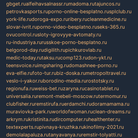
gbget.ru
alfeihavsalnassr.ru
madoma.ru
tajuncos.ru
petrovkasports.ru
porno-online-besplatno.ru
splclub.ru
york-life.ru
doroga-expo.ru
ribery.ru
cleanmedicine.ru
slovar-ivrit.ru
porno-video-besplatno.ru
seks-365.ru
ovucontrol.ru
sloty-igrovyye-avtomaty.ru
ru-industriya.ru
russkoe-porno-besplatno.ru
belgorod-day.ru
digilith.ru
pichkurovlab.ru
medic-today.ru
taksu.ru
comp123.ru
don-ykt.ru
teensvoice.ru
imgsharing.ru
domashnee-porno.ru
eva-elfie.ru
foto-tur.ru
biz-doska.ru
metropoltravel.ru
veslo-i-yakor.ru
borodino-media.ru
rostotsky.ru
regionufa.ru
weiss-bet.ru
zaryna.ru
casinotablet.ru
universalia.ru
remont-mebeli-moscow.ru
termomur.ru
clubfisher.ru
remstirufa.ru
erdamchi.ru
doramamama.ru
muraviovka-park.ru
worldofwoman.ru
clean-dreams.ru
arkrym.ru
kristinita.ru
dircomputer.ru
healthenter.ru
textexperts.ru
pivnaya-kruzhka.ru
kinofilmy-2021.ru
demolalapaluza.ru
tanyavanya.ru
remstir-tolyatti.ru