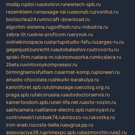
msdip.ru
jdol.ru
sokolovr.ru
newtech-spb.ru
rezemkleim.ru
massage-tai.ru
seonub.ru
zvonitut.ru
biolisichka24.ru
mncraft-download.ru
algoritm-sistema.ru
godflesh.ru
ru-industria.ru
zebra-tlt.ru
okna-proficom.ru
erynok.ru
onlinekinospace.ru
startupstudio-fefu.ru
zarges-ru.ru
gegenjustizunrecht.ru
autobalashov.ru
utrovortu.ru
spiski-firm.ru
elara-m.ru
kinomusorka.ru
mkcslava.ru
2bets.ru
vintovoykompressor.ru
birminghamvsfulham.ru
sarmat-komp.ru
pioneeri.ru
amadis-chocolate.ru
shkurki-karakulya.ru
kanotiforet.spb.ru
tutmassage.ru
ecolog.org.ru
praga.spb.ru
falcorussia.ru
autodoctorservis.ru
kamertondom.spb.ru
net-life.net.ru
avto-vozim.ru
sakhcamera.ru
alliance-electro.spb.ru
stroyavt.ru
controlweb1.ru
tdsak74.ru
kinzozo-ru.ru
kvotka.ru
iron-snab.ru
costa-bella.ru
eugrus.pp.ru
associaciya39.ru
primexpo.spb.ru
bezmorchin.ru
ia2.ru