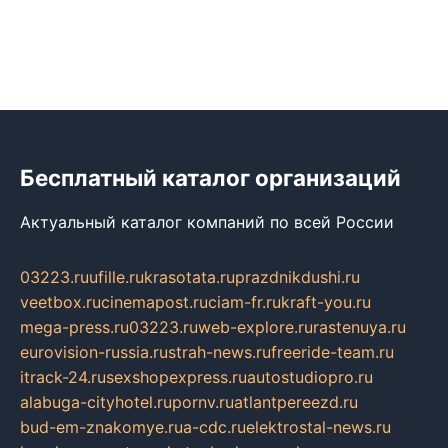
Бесплатный каталог организаций
Актуальный каталог компаний по всей России
03223.ru
ufille.ru
krasotata.ru
prazdnikdushi.ru
veetbox.ru
cinemapost.ru
ciam-fr.ru
kraft-you.ru
mega-press.ru
03223.ru
web-explore.ru
rastenuya.ru
eurovision-russia.ru
strah-news.ru
freeride-team.ru
itrack-24.ru
sexshopexpress.ru
autostudiopro.ru
alabuga-cityhotel.ru
pornv.ru
atlantpereezd.ru
bud-em-znakomye.ru
a-cdc.ru
elektrostal-news.ru