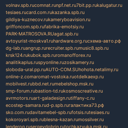
volnav.spb.ru
comnat.ru
npf.net.ru
7bit.pp.ru
kalugatur.ru
tesiaes.ru
card.com.ru
kazanka.spb.ru
gildiya-kuznecov.ru
kameryboavision.ru
griffoncom.spb.ru
fabrika-emotsiy.ru
PARK-MATROSOVA.RU
agat.spb.ru
avtoyurist-moskva1.ru
hardware.org.ru
схема-авто.рф
dg-lab.ru
angrup.ru
recruiter.spb.ru
music8.spb.ru
krsk124.ru
kubok.spb.ru
romanofforex.ru
analitikaplus.ru
spyonline.ru
zosikamery.ru
sloboda-ural.pp.ru
AUTO-COM.SU
hohota.net
alimy.ru
online-z.com
aromat-vostoka.ru
otdelkaexp.ru
mobilvest.ru
bbd.net.ru
mebelshop.msk.ru
smp-forum.ru
bastion-td.ru
kosmoscreative.ru
avrmotors.ru
art-galadesign.ru
tiffany-c.ru
ecostep-samara.ru
d-p.spb.ru
галактика73.рф
sko.com.ru
davitamebel-spb.ru
fotsis.ru
tesiaes.ru
kokoroyari.spb.ru
blesna-kazan.ru
mossilver.ru
lenderoq.ru
sergeydobrin.ru
tochkazvuka.msk.ru