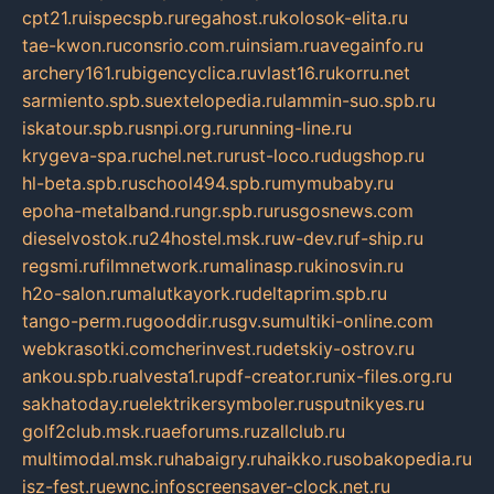
cpt21.ru
ispecspb.ru
regahost.ru
kolosok-elita.ru
tae-kwon.ru
consrio.com.ru
insiam.ru
avegainfo.ru
archery161.ru
bigencyclica.ru
vlast16.ru
korru.net
sarmiento.spb.su
extelopedia.ru
lammin-suo.spb.ru
iskatour.spb.ru
snpi.org.ru
running-line.ru
krygeva-spa.ru
chel.net.ru
rust-loco.ru
dugshop.ru
hl-beta.spb.ru
school494.spb.ru
mymubaby.ru
epoha-metalband.ru
ngr.spb.ru
rusgosnews.com
dieselvostok.ru
24hostel.msk.ru
w-dev.ru
f-ship.ru
regsmi.ru
filmnetwork.ru
malinasp.ru
kinosvin.ru
h2o-salon.ru
malutkayork.ru
deltaprim.spb.ru
tango-perm.ru
gooddir.ru
sgv.su
multiki-online.com
webkrasotki.com
cherinvest.ru
detskiy-ostrov.ru
ankou.spb.ru
alvesta1.ru
pdf-creator.ru
nix-files.org.ru
sakhatoday.ru
elektrikersymboler.ru
sputnikyes.ru
golf2club.msk.ru
aeforums.ru
zallclub.ru
multimodal.msk.ru
habaigry.ru
haikko.ru
sobakopedia.ru
isz-fest.ru
ewnc.info
screensaver-clock.net.ru