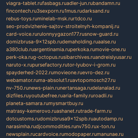
viagra-tablet.ru
fasbags.ru
adler-jun.ru
bandamn.ru
fincontech.ru
3sexporn.ru
1mus.ru
darksand.ru
rebus-toys.ru
minelab-msk.ru
rtdco.ru
seo-prodvizhenie-sajtov-stroitelnyh-kompanij.ru
card-voice.ru
rulonnyygazon177.ru
snow-guard.ru
domizbrusa-9x12spb.ru
demaholding.ru
aalse.ru
a380club.ru
argentinamia.ru
perkoka.ru
movie-one.ru
perk-oka.ru
g-octopus.ru
sibarchives.ru
andreislyusar.ru
naruto-x.ru
pursefactory.ru
tor-lyubov-i-grom.ru
spayderhed-2022.ru
movieone.ru
evro-dez.ru
webamator.ru
ma-absolut1.ru
avtopomosch27.ru
nv-750.ru
news-plain.ru
nertansaga.ru
delanalad.ru
dizfiles.ru
youtubefree.ru
aria-family.ru
roadli.ru
planeta-samara.ru
mysmartbuy.ru
matrasy-kemerovo.ru
ashanet.ru
trade-farm.ru
dotcustoms.ru
domizbrusa9x12spb.ru
autodamp.ru
narasimha.ru
djcommodities.ru
nv750.ru
x-ton.ru
newsplain.ru
cardvoice.ru
modopaper.ru
manunae.ru