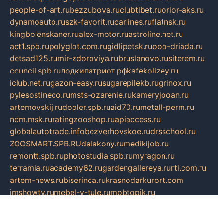
people-of-art.ru
bezzubova.ru
clubtibet.ru
orior-aks.ru
dynamoauto.ru
szk-favorit.ru
carlines.ru
flatnsk.ru
kingbolenskaner.ru
alex-motor.ru
astroline.net.ru
act1.spb.ru
polyglot.com.ru
gidlipetsk.ru
ooo-driada.ru
detsad125.ru
mir-zdoroviya.ru
bruslanovo.ru
siterem.ru
council.spb.ru
лодкипатриот.рф
kafekolizey.ru
iclub.net.ru
gazon-easy.ru
sugarepilekb.ru
grinox.ru
pylesostineco.ru
msts-ozarenie.ru
kameryjooan.ru
artemovskij.ru
dopler.spb.ru
aid70.ru
metall-perm.ru
ndm.msk.ru
ratingzooshop.ru
apiaccess.ru
globalautotrade.info
bezverhovskoe.ru
drsschool.ru
ZOOSMART.SPB.RU
dalakony.ru
medikijob.ru
remontt.spb.ru
photostudia.spb.ru
myragon.ru
terramia.ru
academy62.ru
gardengallereya.ru
rti.com.ru
artem-news.ru
biserinca.ru
krasnodarkurort.com
imshowtv.ru
mebel-v-tule.ru
mobtopik.ru
pcsecurity.net.ru
tool-sib.ru
multimetrunit.ru
sp-tour.ru
fan-cs.ru
santeh-russia.ru
symbian9.net.ru
DSHAIR.RU