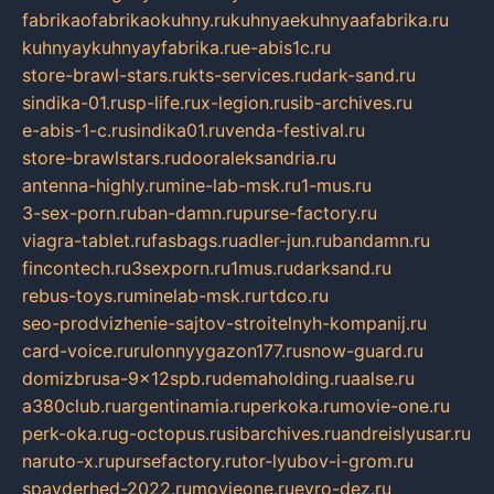
fabrikaofabrikaokuhny.ru
kuhnyaekuhnyaafabrika.ru
kuhnyaykuhnyayfabrika.ru
e-abis1c.ru
store-brawl-stars.ru
kts-services.ru
dark-sand.ru
sindika-01.ru
sp-life.ru
x-legion.ru
sib-archives.ru
e-abis-1-c.ru
sindika01.ru
venda-festival.ru
store-brawlstars.ru
dooraleksandria.ru
antenna-highly.ru
mine-lab-msk.ru
1-mus.ru
3-sex-porn.ru
ban-damn.ru
purse-factory.ru
viagra-tablet.ru
fasbags.ru
adler-jun.ru
bandamn.ru
fincontech.ru
3sexporn.ru
1mus.ru
darksand.ru
rebus-toys.ru
minelab-msk.ru
rtdco.ru
seo-prodvizhenie-sajtov-stroitelnyh-kompanij.ru
card-voice.ru
rulonnyygazon177.ru
snow-guard.ru
domizbrusa-9x12spb.ru
demaholding.ru
aalse.ru
a380club.ru
argentinamia.ru
perkoka.ru
movie-one.ru
perk-oka.ru
g-octopus.ru
sibarchives.ru
andreislyusar.ru
naruto-x.ru
pursefactory.ru
tor-lyubov-i-grom.ru
spayderhed-2022.ru
movieone.ru
evro-dez.ru