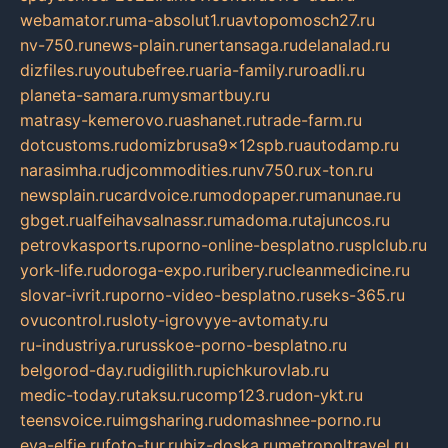
webamator.ru
ma-absolut1.ru
avtopomosch27.ru
nv-750.ru
news-plain.ru
nertansaga.ru
delanalad.ru
dizfiles.ru
youtubefree.ru
aria-family.ru
roadli.ru
planeta-samara.ru
mysmartbuy.ru
matrasy-kemerovo.ru
ashanet.ru
trade-farm.ru
dotcustoms.ru
domizbrusa9x12spb.ru
autodamp.ru
narasimha.ru
djcommodities.ru
nv750.ru
x-ton.ru
newsplain.ru
cardvoice.ru
modopaper.ru
manunae.ru
gbget.ru
alfeihavsalnassr.ru
madoma.ru
tajuncos.ru
petrovkasports.ru
porno-online-besplatno.ru
splclub.ru
york-life.ru
doroga-expo.ru
ribery.ru
cleanmedicine.ru
slovar-ivrit.ru
porno-video-besplatno.ru
seks-365.ru
ovucontrol.ru
sloty-igrovyye-avtomaty.ru
ru-industriya.ru
russkoe-porno-besplatno.ru
belgorod-day.ru
digilith.ru
pichkurovlab.ru
medic-today.ru
taksu.ru
comp123.ru
don-ykt.ru
teensvoice.ru
imgsharing.ru
domashnee-porno.ru
eva-elfie.ru
foto-tur.ru
biz-doska.ru
metropoltravel.ru