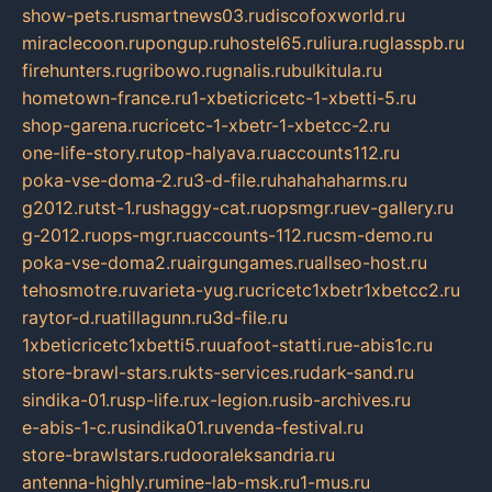
show-pets.ru
smartnews03.ru
discofoxworld.ru
miraclecoon.ru
pongup.ru
hostel65.ru
liura.ru
glasspb.ru
firehunters.ru
gribowo.ru
gnalis.ru
bulkitula.ru
hometown-france.ru
1-xbeticricetc-1-xbetti-5.ru
shop-garena.ru
cricetc-1-xbetr-1-xbetcc-2.ru
one-life-story.ru
top-halyava.ru
accounts112.ru
poka-vse-doma-2.ru
3-d-file.ru
hahahaharms.ru
g2012.ru
tst-1.ru
shaggy-cat.ru
opsmgr.ru
ev-gallery.ru
g-2012.ru
ops-mgr.ru
accounts-112.ru
csm-demo.ru
poka-vse-doma2.ru
airgungames.ru
allseo-host.ru
tehosmotre.ru
varieta-yug.ru
cricetc1xbetr1xbetcc2.ru
raytor-d.ru
atillagunn.ru
3d-file.ru
1xbeticricetc1xbetti5.ru
uafoot-statti.ru
e-abis1c.ru
store-brawl-stars.ru
kts-services.ru
dark-sand.ru
sindika-01.ru
sp-life.ru
x-legion.ru
sib-archives.ru
e-abis-1-c.ru
sindika01.ru
venda-festival.ru
store-brawlstars.ru
dooraleksandria.ru
antenna-highly.ru
mine-lab-msk.ru
1-mus.ru