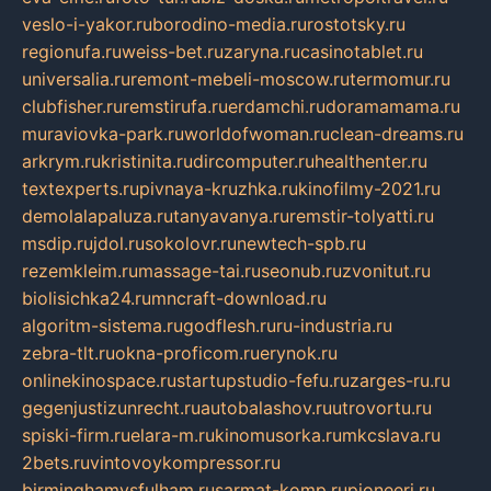
veslo-i-yakor.ru
borodino-media.ru
rostotsky.ru
regionufa.ru
weiss-bet.ru
zaryna.ru
casinotablet.ru
universalia.ru
remont-mebeli-moscow.ru
termomur.ru
clubfisher.ru
remstirufa.ru
erdamchi.ru
doramamama.ru
muraviovka-park.ru
worldofwoman.ru
clean-dreams.ru
arkrym.ru
kristinita.ru
dircomputer.ru
healthenter.ru
textexperts.ru
pivnaya-kruzhka.ru
kinofilmy-2021.ru
demolalapaluza.ru
tanyavanya.ru
remstir-tolyatti.ru
msdip.ru
jdol.ru
sokolovr.ru
newtech-spb.ru
rezemkleim.ru
massage-tai.ru
seonub.ru
zvonitut.ru
biolisichka24.ru
mncraft-download.ru
algoritm-sistema.ru
godflesh.ru
ru-industria.ru
zebra-tlt.ru
okna-proficom.ru
erynok.ru
onlinekinospace.ru
startupstudio-fefu.ru
zarges-ru.ru
gegenjustizunrecht.ru
autobalashov.ru
utrovortu.ru
spiski-firm.ru
elara-m.ru
kinomusorka.ru
mkcslava.ru
2bets.ru
vintovoykompressor.ru
birminghamvsfulham.ru
sarmat-komp.ru
pioneeri.ru