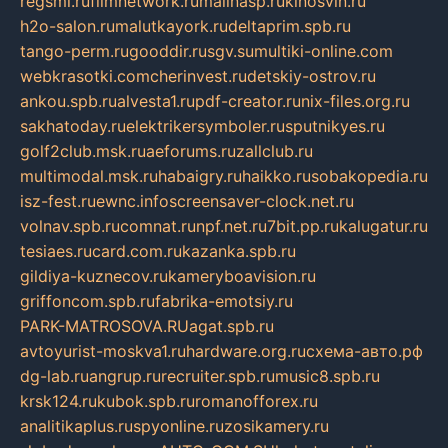
regsmi.ru
filmnetwork.ru
malinasp.ru
kinosvin.ru
h2o-salon.ru
malutkayork.ru
deltaprim.spb.ru
tango-perm.ru
gooddir.ru
sgv.su
multiki-online.com
webkrasotki.com
cherinvest.ru
detskiy-ostrov.ru
ankou.spb.ru
alvesta1.ru
pdf-creator.ru
nix-files.org.ru
sakhatoday.ru
elektrikersymboler.ru
sputnikyes.ru
golf2club.msk.ru
aeforums.ru
zallclub.ru
multimodal.msk.ru
habaigry.ru
haikko.ru
sobakopedia.ru
isz-fest.ru
ewnc.info
screensaver-clock.net.ru
volnav.spb.ru
comnat.ru
npf.net.ru
7bit.pp.ru
kalugatur.ru
tesiaes.ru
card.com.ru
kazanka.spb.ru
gildiya-kuznecov.ru
kameryboavision.ru
griffoncom.spb.ru
fabrika-emotsiy.ru
PARK-MATROSOVA.RU
agat.spb.ru
avtoyurist-moskva1.ru
hardware.org.ru
схема-авто.рф
dg-lab.ru
angrup.ru
recruiter.spb.ru
music8.spb.ru
krsk124.ru
kubok.spb.ru
romanofforex.ru
analitikaplus.ru
spyonline.ru
zosikamery.ru