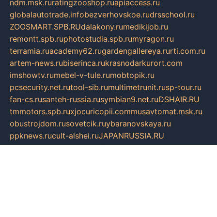
ndm.msk.ru
ratingzooshop.ru
apiaccess.ru
globalautotrade.info
bezverhovskoe.ru
drsschool.ru
ZOOSMART.SPB.RU
dalakony.ru
medikijob.ru
remontt.spb.ru
photostudia.spb.ru
myragon.ru
terramia.ru
academy62.ru
gardengallereya.ru
rti.com.ru
artem-news.ru
biserinca.ru
krasnodarkurort.com
imshowtv.ru
mebel-v-tule.ru
mobtopik.ru
pcsecurity.net.ru
tool-sib.ru
multimetrunit.ru
sp-tour.ru
fan-cs.ru
santeh-russia.ru
symbian9.net.ru
DSHAIR.RU
tmmotors.spb.ru
xjocuricopii.com
musavtomat.msk.ru
obustrojdom.ru
sovetcik.ru
ybaranovskaya.ru
ppknews.ru
cult-alshei.ru
JAPANRUSSIA.RU
proekciyamebel.ru
imper-finans.ru
rim.org.ru
glamourai.ru
brassminus.ru
zabor-pro.ru
ftn.pp.ru
dorogoe58.ru
laimengpacker.ru
kuzova-zapchasti.ru
sageerp.ru
taxodrom.ru
dsrazvitie.ru
hardcity.net.ru
ratinghomegames.ru
topservice25.ru
gubernyan.ru
gtglasslined.ru
ii4.ru
tssport.spb.ru
andorra24.com