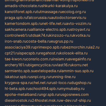
amadis-chocolate.ru
shkurki-karakulya.ru
kanotiforet.spb.ru
tutmassage.ru
ecolog.org.ru
praga.spb.ru
falcorussia.ru
autodoctorservis.ru
kamertondom.spb.ru
net-life.net.ru
avto-vozim.ru
sakhcamera.ru
alliance-electro.spb.ru
stroyavt.ru
controlweb1.ru
tdsak74.ru
kinzozo-ru.ru
kvotka.ru
iron-snab.ru
costa-bella.ru
eugrus.pp.ru
associaciya39.ru
primexpo.spb.ru
bezmorchin.ru
ia2.ru
cpt21.ru
ispecspb.ru
regahost.ru
kolosok-elita.ru
tae-kwon.ru
consrio.com.ru
insiam.ru
avegainfo.ru
archery161.ru
bigencyclica.ru
vlast16.ru
korru.net
sarmiento.spb.su
extelopedia.ru
lammin-suo.spb.ru
iskatour.spb.ru
snpi.org.ru
running-line.ru
krygeva-spa.ru
chel.net.ru
rust-loco.ru
dugshop.ru
hl-beta.spb.ru
school494.spb.ru
mymubaby.ru
epoha-metalband.ru
ngr.spb.ru
rusgosnews.com
dieselvostok.ru
24hostel.msk.ru
w-dev.ru
f-ship.ru