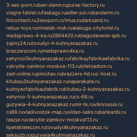
3-sex-porn.ru
ban-damn.ru
purse-factory.ru
viagra-tablet.ru
fasbags.ru
adler-jun.ru
bandamn.ru
fincontech.ru
3sexporn.ru
1mus.ru
darksand.ru
rebus-toys.ru
minelab-msk.ru
alabuga-cityhotel.ru
medsprawo-4-ka.ru
2864420.ru
blagodarenie-spb.ru
zajmy24.ru
tovudyi-4-kuhnyanazakaz.ru
brazzerscom.ru
medsprawo4ka.ru
xehyroo5kuhnyanazakaz.ru
fabrikayfabrikaefabrika.ru
vskrytie-zamkov-moskva-113.ru
biletnadom.ru
zed-online.ru
pimchax.ru
brazzers-hd.ru
z-host.ru
kitubeu2kuhnyanazakaz.ru
naperekate.ru
kuhnyaofabrikaufabrik.ru
kitubeu-2-kuhnyanazakaz.ru
xehyroo-5-kuhnyanazakaz.ru
cs-68.ru
guzywia-4-kuhnyanazakaz.ru
mir-tk.ru
vlknrussia.ru
cs68.ru
vladivostok-map.ru
video-seks.ru
bankaribi.ru
raszar.ru
vskrytie-zamkov-moskva113.ru
lipetsktelecom.ru
tovudyi4kuhnyanazakaz.ru
seksuzb.ru
guzywia4kuhnyanazakaz.ru