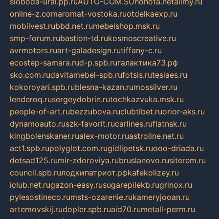
sloboda-ural.pp.ru
AUTO-COM.SU
hohota.net
alimy.ru
online-z.com
aromat-vostoka.ru
otdelkaexp.ru
mobilvest.ru
bbd.net.ru
mebelshop.msk.ru
smp-forum.ru
bastion-td.ru
kosmoscreative.ru
avrmotors.ru
art-galadesign.ru
tiffany-c.ru
ecostep-samara.ru
d-p.spb.ru
галактика73.рф
sko.com.ru
davitamebel-spb.ru
fotsis.ru
tesiaes.ru
kokoroyari.spb.ru
blesna-kazan.ru
mossilver.ru
lenderoq.ru
sergeydobrin.ru
tochkazvuka.msk.ru
people-of-art.ru
bezzubova.ru
clubtibet.ru
orior-aks.ru
dynamoauto.ru
szk-favorit.ru
carlines.ru
flatnsk.ru
kingbolenskaner.ru
alex-motor.ru
astroline.net.ru
act1.spb.ru
polyglot.com.ru
gidlipetsk.ru
ooo-driada.ru
detsad125.ru
mir-zdoroviya.ru
bruslanovo.ru
siterem.ru
council.spb.ru
лодкипатриот.рф
kafekolizey.ru
iclub.net.ru
gazon-easy.ru
sugarepilekb.ru
grinox.ru
pylesostineco.ru
msts-ozarenie.ru
kameryjooan.ru
artemovskij.ru
dopler.spb.ru
aid70.ru
metall-perm.ru