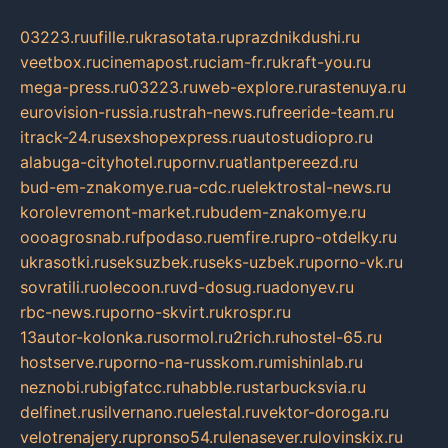
03223.ru
ufille.ru
krasotata.ru
prazdnikdushi.ru
veetbox.ru
cinemapost.ru
ciam-fr.ru
kraft-you.ru
mega-press.ru
03223.ru
web-explore.ru
rastenuya.ru
eurovision-russia.ru
strah-news.ru
freeride-team.ru
itrack-24.ru
sexshopexpress.ru
autostudiopro.ru
alabuga-cityhotel.ru
pornv.ru
atlantpereezd.ru
bud-em-znakomye.ru
a-cdc.ru
elektrostal-news.ru
korolevremont-market.ru
budem-znakomye.ru
oooagrosnab.ru
fpodaso.ru
emfire.ru
pro-otdelky.ru
ukrasotki.ru
seksuzbek.ru
seks-uzbek.ru
porno-vk.ru
sovratili.ru
olecoon.ru
vd-dosug.ru
adonyev.ru
rbc-news.ru
porno-skvirt.ru
krospr.ru
13autor-kolonka.ru
sormol.ru
2rich.ru
hostel-65.ru
hostserve.ru
porno-na-russkom.ru
mishinlab.ru
neznobi.ru
bigfatcc.ru
habble.ru
starbucksvia.ru
delfinet.ru
silvernano.ru
elestal.ru
vektor-doroga.ru
velotrenajery.ru
pronso54.ru
lenasever.ru
lovinskix.ru