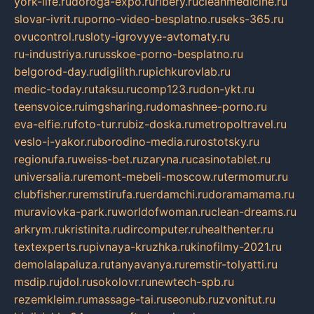
york-life.ru
doroga-expo.ru
ribery.ru
cleanmedicine.ru
slovar-ivrit.ru
porno-video-besplatno.ru
seks-365.ru
ovucontrol.ru
sloty-igrovyye-avtomaty.ru
ru-industriya.ru
russkoe-porno-besplatno.ru
belgorod-day.ru
digilith.ru
pichkurovlab.ru
medic-today.ru
taksu.ru
comp123.ru
don-ykt.ru
teensvoice.ru
imgsharing.ru
domashnee-porno.ru
eva-elfie.ru
foto-tur.ru
biz-doska.ru
metropoltravel.ru
veslo-i-yakor.ru
borodino-media.ru
rostotsky.ru
regionufa.ru
weiss-bet.ru
zaryna.ru
casinotablet.ru
universalia.ru
remont-mebeli-moscow.ru
termomur.ru
clubfisher.ru
remstirufa.ru
erdamchi.ru
doramamama.ru
muraviovka-park.ru
worldofwoman.ru
clean-dreams.ru
arkrym.ru
kristinita.ru
dircomputer.ru
healthenter.ru
textexperts.ru
pivnaya-kruzhka.ru
kinofilmy-2021.ru
demolalapaluza.ru
tanyavanya.ru
remstir-tolyatti.ru
msdip.ru
jdol.ru
sokolovr.ru
newtech-spb.ru
rezemkleim.ru
massage-tai.ru
seonub.ru
zvonitut.ru