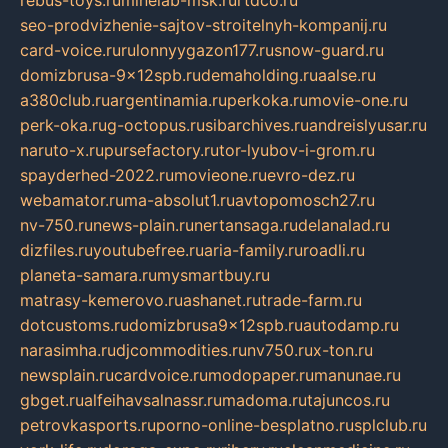
rebus-toys.ru
minelab-msk.ru
rtdco.ru
seo-prodvizhenie-sajtov-stroitelnyh-kompanij.ru
card-voice.ru
rulonnyygazon177.ru
snow-guard.ru
domizbrusa-9x12spb.ru
demaholding.ru
aalse.ru
a380club.ru
argentinamia.ru
perkoka.ru
movie-one.ru
perk-oka.ru
g-octopus.ru
sibarchives.ru
andreislyusar.ru
naruto-x.ru
pursefactory.ru
tor-lyubov-i-grom.ru
spayderhed-2022.ru
movieone.ru
evro-dez.ru
webamator.ru
ma-absolut1.ru
avtopomosch27.ru
nv-750.ru
news-plain.ru
nertansaga.ru
delanalad.ru
dizfiles.ru
youtubefree.ru
aria-family.ru
roadli.ru
planeta-samara.ru
mysmartbuy.ru
matrasy-kemerovo.ru
ashanet.ru
trade-farm.ru
dotcustoms.ru
domizbrusa9x12spb.ru
autodamp.ru
narasimha.ru
djcommodities.ru
nv750.ru
x-ton.ru
newsplain.ru
cardvoice.ru
modopaper.ru
manunae.ru
gbget.ru
alfeihavsalnassr.ru
madoma.ru
tajuncos.ru
petrovkasports.ru
porno-online-besplatno.ru
splclub.ru