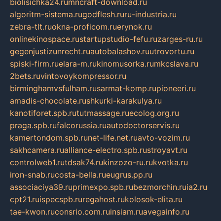
biolisichka24.ru
mncraft-download.ru
algoritm-sistema.ru
godflesh.ru
ru-industria.ru
zebra-tlt.ru
okna-proficom.ru
erynok.ru
onlinekinospace.ru
startupstudio-fefu.ru
zarges-ru.ru
gegenjustizunrecht.ru
autobalashov.ru
utrovortu.ru
spiski-firm.ru
elara-m.ru
kinomusorka.ru
mkcslava.ru
2bets.ru
vintovoykompressor.ru
birminghamvsfulham.ru
sarmat-komp.ru
pioneeri.ru
amadis-chocolate.ru
shkurki-karakulya.ru
kanotiforet.spb.ru
tutmassage.ru
ecolog.org.ru
praga.spb.ru
falcorussia.ru
autodoctorservis.ru
kamertondom.spb.ru
net-life.net.ru
avto-vozim.ru
sakhcamera.ru
alliance-electro.spb.ru
stroyavt.ru
controlweb1.ru
tdsak74.ru
kinzozo-ru.ru
kvotka.ru
iron-snab.ru
costa-bella.ru
eugrus.pp.ru
associaciya39.ru
primexpo.spb.ru
bezmorchin.ru
ia2.ru
cpt21.ru
ispecspb.ru
regahost.ru
kolosok-elita.ru
tae-kwon.ru
consrio.com.ru
insiam.ru
avegainfo.ru