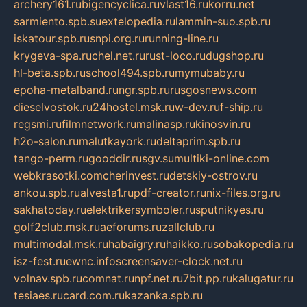
archery161.ru
bigencyclica.ru
vlast16.ru
korru.net
sarmiento.spb.su
extelopedia.ru
lammin-suo.spb.ru
iskatour.spb.ru
snpi.org.ru
running-line.ru
krygeva-spa.ru
chel.net.ru
rust-loco.ru
dugshop.ru
hl-beta.spb.ru
school494.spb.ru
mymubaby.ru
epoha-metalband.ru
ngr.spb.ru
rusgosnews.com
dieselvostok.ru
24hostel.msk.ru
w-dev.ru
f-ship.ru
regsmi.ru
filmnetwork.ru
malinasp.ru
kinosvin.ru
h2o-salon.ru
malutkayork.ru
deltaprim.spb.ru
tango-perm.ru
gooddir.ru
sgv.su
multiki-online.com
webkrasotki.com
cherinvest.ru
detskiy-ostrov.ru
ankou.spb.ru
alvesta1.ru
pdf-creator.ru
nix-files.org.ru
sakhatoday.ru
elektrikersymboler.ru
sputnikyes.ru
golf2club.msk.ru
aeforums.ru
zallclub.ru
multimodal.msk.ru
habaigry.ru
haikko.ru
sobakopedia.ru
isz-fest.ru
ewnc.info
screensaver-clock.net.ru
volnav.spb.ru
comnat.ru
npf.net.ru
7bit.pp.ru
kalugatur.ru
tesiaes.ru
card.com.ru
kazanka.spb.ru