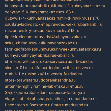
kuhnyaofabrikaufabrik.ru
kitubeu-2-kuhnyanazakaz.ru
xehyroo-5-kuhnyanazakaz.ru
cs-68.ru
guzywia-4-kuhnyanazakaz.ru
mir-tk.ru
vlknrussia.ru
cs68.ru
vladivostok-map.ru
video-seks.ru
bankaribi.ru
raszar.ru
vskrytie-zamkov-moskva113.ru
lipetsktelecom.ru
tovudyi4kuhnyanazakaz.ru
seksuzb.ru
guzywia4kuhnyanazakaz.ru
fabrikaofabrikaokuhny.ru
kuhnyaekuhnyaafabrika.ru
kuhnyaykuhnyayfabrika.ru
e-abis1c.ru
store-brawl-stars.ru
kts-services.ru
dark-sand.ru
sindika-01.ru
sp-life.ru
x-legion.ru
sib-archives.ru
e-abis-1-c.ru
sindika01.ru
venda-festival.ru
store-brawlstars.ru
dooraleksandria.ru
antenna-highly.ru
mine-lab-msk.ru
1-mus.ru
3-sex-porn.ru
ban-damn.ru
purse-factory.ru
viagra-tablet.ru
fasbags.ru
adler-jun.ru
bandamn.ru
fincontech.ru
3sexporn.ru
1mus.ru
darksand.ru