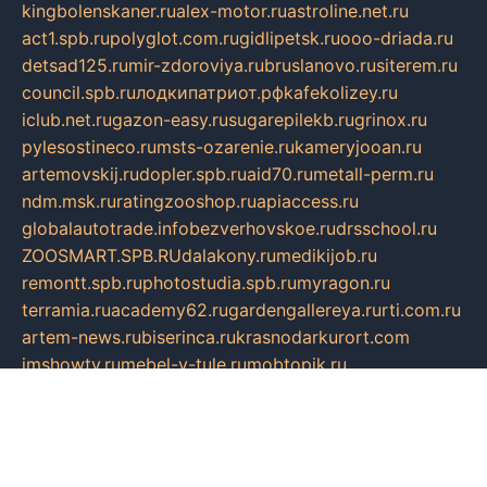
kingbolenskaner.ru
alex-motor.ru
astroline.net.ru
act1.spb.ru
polyglot.com.ru
gidlipetsk.ru
ooo-driada.ru
detsad125.ru
mir-zdoroviya.ru
bruslanovo.ru
siterem.ru
council.spb.ru
лодкипатриот.рф
kafekolizey.ru
iclub.net.ru
gazon-easy.ru
sugarepilekb.ru
grinox.ru
pylesostineco.ru
msts-ozarenie.ru
kameryjooan.ru
artemovskij.ru
dopler.spb.ru
aid70.ru
metall-perm.ru
ndm.msk.ru
ratingzooshop.ru
apiaccess.ru
globalautotrade.info
bezverhovskoe.ru
drsschool.ru
ZOOSMART.SPB.RU
dalakony.ru
medikijob.ru
remontt.spb.ru
photostudia.spb.ru
myragon.ru
terramia.ru
academy62.ru
gardengallereya.ru
rti.com.ru
artem-news.ru
biserinca.ru
krasnodarkurort.com
imshowtv.ru
mebel-v-tule.ru
mobtopik.ru
pcsecurity.net.ru
tool-sib.ru
multimetrunit.ru
sp-tour.ru
fan-cs.ru
santeh-russia.ru
symbian9.net.ru
DSHAIR.RU
tmmotors.spb.ru
xjocuricopii.com
musavtomat.msk.ru
obustrojdom.ru
sovetcik.ru
ybaranovskaya.ru