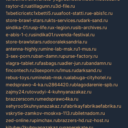
raytor-d.ru
atillagunn.ru
3d-file.ru
1xbeticricetc1xbetti5.ru
uafoot-statti.ru
e-abis1c.ru
store-brawl-stars.ru
kts-services.ru
dark-sand.ru
sindika-01.ru
sp-life.ru
x-legion.ru
sib-archives.ru
e-abis-1-c.ru
sindika01.ru
venda-festival.ru
store-brawlstars.ru
dooraleksandria.ru
antenna-highly.ru
mine-lab-msk.ru
1-mus.ru
3-sex-porn.ru
ban-damn.ru
purse-factory.ru
viagra-tablet.ru
fasbags.ru
adler-jun.ru
bandamn.ru
fincontech.ru
3sexporn.ru
1mus.ru
darksand.ru
rebus-toys.ru
minelab-msk.ru
alabuga-cityhotel.ru
medsprawo-4-ka.ru
2864420.ru
blagodarenie-spb.ru
zajmy24.ru
tovudyi-4-kuhnyanazakaz.ru
brazzerscom.ru
medsprawo4ka.ru
xehyroo5kuhnyanazakaz.ru
fabrikayfabrikaefabrika.ru
vskrytie-zamkov-moskva-113.ru
biletnadom.ru
zed-online.ru
pimchax.ru
brazzers-hd.ru
z-host.ru
kitubeu2kuhnyanazakaz.ru
naperekate.ru