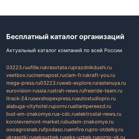
Бесплатный каталог организаций
Актуальный каталог компаний по всей России
03223.ru
ufille.ru
krasotata.ru
prazdnikdushi.ru
veetbox.ru
cinemapost.ru
ciam-fr.ru
kraft-you.ru
mega-press.ru
03223.ru
web-explore.ru
rastenuya.ru
eurovision-russia.ru
strah-news.ru
freeride-team.ru
itrack-24.ru
sexshopexpress.ru
autostudiopro.ru
alabuga-cityhotel.ru
pornv.ru
atlantpereezd.ru
bud-em-znakomye.ru
a-cdc.ru
elektrostal-news.ru
korolevremont-market.ru
budem-znakomye.ru
oooagrosnab.ru
fpodaso.ru
emfire.ru
pro-otdelky.ru
ukrasotki.ru
seksuzbek.ru
seks-uzbek.ru
porno-vk.ru