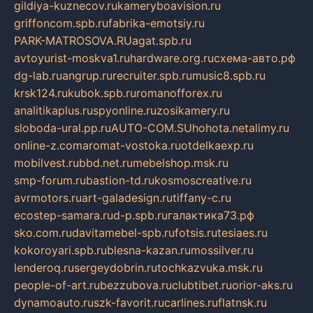
gildiya-kuznecov.ru
kameryboavision.ru
griffoncom.spb.ru
fabrika-emotsiy.ru
PARK-MATROSOVA.RU
agat.spb.ru
avtoyurist-moskva1.ru
hardware.org.ru
схема-авто.рф
dg-lab.ru
angrup.ru
recruiter.spb.ru
music8.spb.ru
krsk124.ru
kubok.spb.ru
romanofforex.ru
analitikaplus.ru
spyonline.ru
zosikamery.ru
sloboda-ural.pp.ru
AUTO-COM.SU
hohota.net
alimy.ru
online-z.com
aromat-vostoka.ru
otdelkaexp.ru
mobilvest.ru
bbd.net.ru
mebelshop.msk.ru
smp-forum.ru
bastion-td.ru
kosmoscreative.ru
avrmotors.ru
art-galadesign.ru
tiffany-c.ru
ecostep-samara.ru
d-p.spb.ru
галактика73.рф
sko.com.ru
davitamebel-spb.ru
fotsis.ru
tesiaes.ru
kokoroyari.spb.ru
blesna-kazan.ru
mossilver.ru
lenderoq.ru
sergeydobrin.ru
tochkazvuka.msk.ru
people-of-art.ru
bezzubova.ru
clubtibet.ru
orior-aks.ru
dynamoauto.ru
szk-favorit.ru
carlines.ru
flatnsk.ru