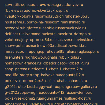
sovratili.ru
olecoon.ru
vd-dosug.ru
adonyev.ru
rbc-news.ru
porno-skvirt.ru
krospr.ru
13autor-kolonka.ru
sormol.ru
2rich.ru
hostel-65.ru
hostserve.ru
porno-na-russkom.ru
mishinlab.ru
neznobi.ru
bigfatcc.ru
habble.ru
starbucksvia.ru
delfinet.ru
silvernano.ru
elestal.ru
vektor-doroga.ru
velotrenajery.ru
pronso54.ru
lenasever.ru
lovinskix.ru
show-pets.ru
smartnews03.ru
discofoxworld.ru
miraclecoon.ru
pongup.ru
hostel65.ru
liura.ru
glasspb.ru
firehunters.ru
gribowo.ru
gnalis.ru
bulkitula.ru
hometown-france.ru
1-xbeticricetc-1-xbetti-5.ru
shop-garena.ru
cricetc-1-xbetr-1-xbetcc-2.ru
one-life-story.ru
top-halyava.ru
accounts112.ru
poka-vse-doma-2.ru
3-d-file.ru
hahahaharms.ru
g2012.ru
tst-1.ru
shaggy-cat.ru
opsmgr.ru
ev-gallery.ru
g-2012.ru
ops-mgr.ru
accounts-112.ru
csm-demo.ru
poka-vse-doma2.ru
airgungames.ru
allseo-host.ru
tehosmotre.ru
varieta-yug.ru
cricetc1xbetr1xbetcc2.ru