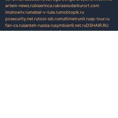
artem-news.ru
biserinca.ru
krasnodarkurort.com
imshowtv.ru
mebel-v-tule.ru
mobtopik.ru
pcsecurity.net.ru
tool-sib.ru
multimetrunit.ru
sp-tour.ru
fan-cs.ru
santeh-russia.ru
symbian9.net.ru
DSHAIR.RU
tmmotors.spb.ru
xjocuricopii.com
musavtomat.msk.ru
obustrojdom.ru
sovetcik.ru
ybaranovskaya.ru
ppknews.ru
cult-alshei.ru
JAPANRUSSIA.RU
proekciyamebel.ru
imper-finans.ru
rim.org.ru
glamourai.ru
brassminus.ru
zabor-pro.ru
ftn.pp.ru
dorogoe58.ru
laimengpacker.ru
kuzova-zapchasti.ru
sageerp.ru
taxodrom.ru
dsrazvitie.ru
hardcity.net.ru
ratinghomegames.ru
topservice25.ru
gubernyan.ru
gtglasslined.ru
ii4.ru
tssport.spb.ru
andorra24.com
blackwallstreet.ru
oboimos.ru
optim-doors.com.ru
ikuch.ru
nycr.org.ru
npa21.ru
vremya-ch.spb.ru
desert000.ru
ivtorgi.ru
ifiori.ru
catalog-statei.ru
dcv.org.ru
spetsmaster174.ru
ipkameryhiseeu.ru
dum26.ru
ruspol.spb.ru
fr-opendp.ru
kam-solnyshko.ru