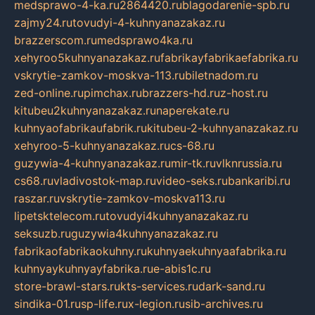
medsprawo-4-ka.ru
2864420.ru
blagodarenie-spb.ru
zajmy24.ru
tovudyi-4-kuhnyanazakaz.ru
brazzerscom.ru
medsprawo4ka.ru
xehyroo5kuhnyanazakaz.ru
fabrikayfabrikaefabrika.ru
vskrytie-zamkov-moskva-113.ru
biletnadom.ru
zed-online.ru
pimchax.ru
brazzers-hd.ru
z-host.ru
kitubeu2kuhnyanazakaz.ru
naperekate.ru
kuhnyaofabrikaufabrik.ru
kitubeu-2-kuhnyanazakaz.ru
xehyroo-5-kuhnyanazakaz.ru
cs-68.ru
guzywia-4-kuhnyanazakaz.ru
mir-tk.ru
vlknrussia.ru
cs68.ru
vladivostok-map.ru
video-seks.ru
bankaribi.ru
raszar.ru
vskrytie-zamkov-moskva113.ru
lipetsktelecom.ru
tovudyi4kuhnyanazakaz.ru
seksuzb.ru
guzywia4kuhnyanazakaz.ru
fabrikaofabrikaokuhny.ru
kuhnyaekuhnyaafabrika.ru
kuhnyaykuhnyayfabrika.ru
e-abis1c.ru
store-brawl-stars.ru
kts-services.ru
dark-sand.ru
sindika-01.ru
sp-life.ru
x-legion.ru
sib-archives.ru