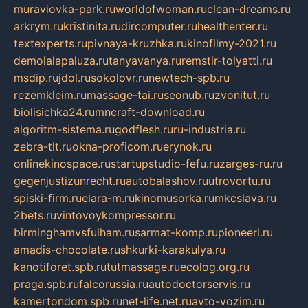
muraviovka-park.ru
worldofwoman.ru
clean-dreams.ru
arkrym.ru
kristinita.ru
dircomputer.ru
healthenter.ru
textexperts.ru
pivnaya-kruzhka.ru
kinofilmy-2021.ru
demolalapaluza.ru
tanyavanya.ru
remstir-tolyatti.ru
msdip.ru
jdol.ru
sokolovr.ru
newtech-spb.ru
rezemkleim.ru
massage-tai.ru
seonub.ru
zvonitut.ru
biolisichka24.ru
mncraft-download.ru
algoritm-sistema.ru
godflesh.ru
ru-industria.ru
zebra-tlt.ru
okna-proficom.ru
erynok.ru
onlinekinospace.ru
startupstudio-fefu.ru
zarges-ru.ru
gegenjustizunrecht.ru
autobalashov.ru
utrovortu.ru
spiski-firm.ru
elara-m.ru
kinomusorka.ru
mkcslava.ru
2bets.ru
vintovoykompressor.ru
birminghamvsfulham.ru
sarmat-komp.ru
pioneeri.ru
amadis-chocolate.ru
shkurki-karakulya.ru
kanotiforet.spb.ru
tutmassage.ru
ecolog.org.ru
praga.spb.ru
falcorussia.ru
autodoctorservis.ru
kamertondom.spb.ru
net-life.net.ru
avto-vozim.ru