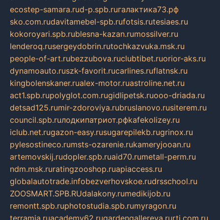
ecostep-samara.ru
d-p.spb.ru
галактика73.рф
sko.com.ru
davitamebel-spb.ru
fotsis.ru
tesiaes.ru
kokoroyari.spb.ru
blesna-kazan.ru
mossilver.ru
lenderoq.ru
sergeydobrin.ru
tochkazvuka.msk.ru
people-of-art.ru
bezzubova.ru
clubtibet.ru
orior-aks.ru
dynamoauto.ru
szk-favorit.ru
carlines.ru
flatnsk.ru
kingbolenskaner.ru
alex-motor.ru
astroline.net.ru
act1.spb.ru
polyglot.com.ru
gidlipetsk.ru
ooo-driada.ru
detsad125.ru
mir-zdoroviya.ru
bruslanovo.ru
siterem.ru
council.spb.ru
лодкипатриот.рф
kafekolizey.ru
iclub.net.ru
gazon-easy.ru
sugarepilekb.ru
grinox.ru
pylesostineco.ru
msts-ozarenie.ru
kameryjooan.ru
artemovskij.ru
dopler.spb.ru
aid70.ru
metall-perm.ru
ndm.msk.ru
ratingzooshop.ru
apiaccess.ru
globalautotrade.info
bezverhovskoe.ru
drsschool.ru
ZOOSMART.SPB.RU
dalakony.ru
medikijob.ru
remontt.spb.ru
photostudia.spb.ru
myragon.ru
terramia.ru
academy62.ru
gardengallereya.ru
rti.com.ru