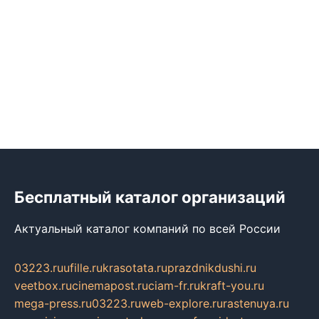
Бесплатный каталог организаций
Актуальный каталог компаний по всей России
03223.ru
ufille.ru
krasotata.ru
prazdnikdushi.ru
veetbox.ru
cinemapost.ru
ciam-fr.ru
kraft-you.ru
mega-press.ru
03223.ru
web-explore.ru
rastenuya.ru