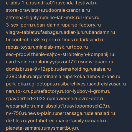
e-abis-1-c.ru
sindika01.ru
venda-festival.ru
store-brawlstars.ru
dooraleksandria.ru
antenna-highly.ru
mine-lab-msk.ru
1-mus.ru
3-sex-porn.ru
ban-damn.ru
purse-factory.ru
viagra-tablet.ru
fasbags.ru
adler-jun.ru
bandamn.ru
fincontech.ru
3sexporn.ru
1mus.ru
darksand.ru
rebus-toys.ru
minelab-msk.ru
rtdco.ru
seo-prodvizhenie-sajtov-stroitelnyh-kompanij.ru
card-voice.ru
rulonnyygazon177.ru
snow-guard.ru
domizbrusa-9x12spb.ru
demaholding.ru
aalse.ru
a380club.ru
argentinamia.ru
perkoka.ru
movie-one.ru
perk-oka.ru
g-octopus.ru
sibarchives.ru
andreislyusar.ru
naruto-x.ru
pursefactory.ru
tor-lyubov-i-grom.ru
spayderhed-2022.ru
movieone.ru
evro-dez.ru
webamator.ru
ma-absolut1.ru
avtopomosch27.ru
nv-750.ru
news-plain.ru
nertansaga.ru
delanalad.ru
dizfiles.ru
youtubefree.ru
aria-family.ru
roadli.ru
planeta-samara.ru
mysmartbuy.ru