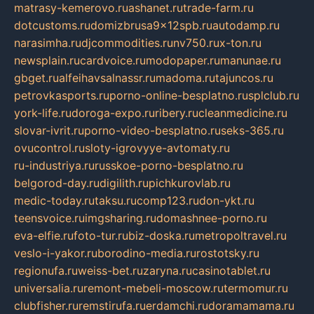
matrasy-kemerovo.ru
ashanet.ru
trade-farm.ru
dotcustoms.ru
domizbrusa9x12spb.ru
autodamp.ru
narasimha.ru
djcommodities.ru
nv750.ru
x-ton.ru
newsplain.ru
cardvoice.ru
modopaper.ru
manunae.ru
gbget.ru
alfeihavsalnassr.ru
madoma.ru
tajuncos.ru
petrovkasports.ru
porno-online-besplatno.ru
splclub.ru
york-life.ru
doroga-expo.ru
ribery.ru
cleanmedicine.ru
slovar-ivrit.ru
porno-video-besplatno.ru
seks-365.ru
ovucontrol.ru
sloty-igrovyye-avtomaty.ru
ru-industriya.ru
russkoe-porno-besplatno.ru
belgorod-day.ru
digilith.ru
pichkurovlab.ru
medic-today.ru
taksu.ru
comp123.ru
don-ykt.ru
teensvoice.ru
imgsharing.ru
domashnee-porno.ru
eva-elfie.ru
foto-tur.ru
biz-doska.ru
metropoltravel.ru
veslo-i-yakor.ru
borodino-media.ru
rostotsky.ru
regionufa.ru
weiss-bet.ru
zaryna.ru
casinotablet.ru
universalia.ru
remont-mebeli-moscow.ru
termomur.ru
clubfisher.ru
remstirufa.ru
erdamchi.ru
doramamama.ru