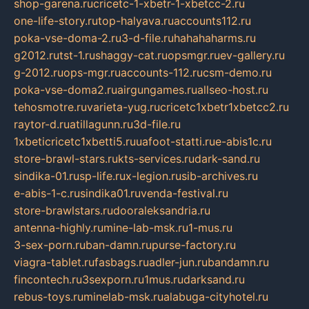
shop-garena.ru
cricetc-1-xbetr-1-xbetcc-2.ru
one-life-story.ru
top-halyava.ru
accounts112.ru
poka-vse-doma-2.ru
3-d-file.ru
hahahaharms.ru
g2012.ru
tst-1.ru
shaggy-cat.ru
opsmgr.ru
ev-gallery.ru
g-2012.ru
ops-mgr.ru
accounts-112.ru
csm-demo.ru
poka-vse-doma2.ru
airgungames.ru
allseo-host.ru
tehosmotre.ru
varieta-yug.ru
cricetc1xbetr1xbetcc2.ru
raytor-d.ru
atillagunn.ru
3d-file.ru
1xbeticricetc1xbetti5.ru
uafoot-statti.ru
e-abis1c.ru
store-brawl-stars.ru
kts-services.ru
dark-sand.ru
sindika-01.ru
sp-life.ru
x-legion.ru
sib-archives.ru
e-abis-1-c.ru
sindika01.ru
venda-festival.ru
store-brawlstars.ru
dooraleksandria.ru
antenna-highly.ru
mine-lab-msk.ru
1-mus.ru
3-sex-porn.ru
ban-damn.ru
purse-factory.ru
viagra-tablet.ru
fasbags.ru
adler-jun.ru
bandamn.ru
fincontech.ru
3sexporn.ru
1mus.ru
darksand.ru
rebus-toys.ru
minelab-msk.ru
alabuga-cityhotel.ru