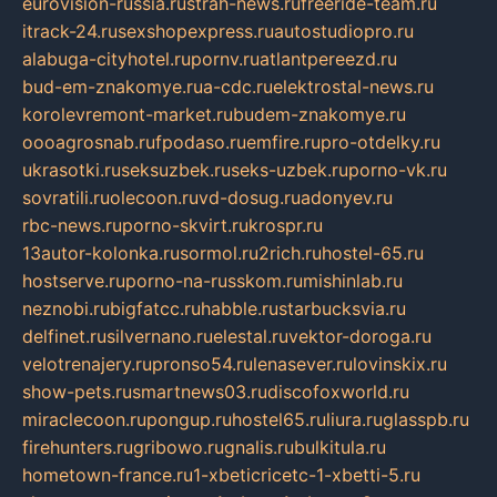
eurovision-russia.ru
strah-news.ru
freeride-team.ru
itrack-24.ru
sexshopexpress.ru
autostudiopro.ru
alabuga-cityhotel.ru
pornv.ru
atlantpereezd.ru
bud-em-znakomye.ru
a-cdc.ru
elektrostal-news.ru
korolevremont-market.ru
budem-znakomye.ru
oooagrosnab.ru
fpodaso.ru
emfire.ru
pro-otdelky.ru
ukrasotki.ru
seksuzbek.ru
seks-uzbek.ru
porno-vk.ru
sovratili.ru
olecoon.ru
vd-dosug.ru
adonyev.ru
rbc-news.ru
porno-skvirt.ru
krospr.ru
13autor-kolonka.ru
sormol.ru
2rich.ru
hostel-65.ru
hostserve.ru
porno-na-russkom.ru
mishinlab.ru
neznobi.ru
bigfatcc.ru
habble.ru
starbucksvia.ru
delfinet.ru
silvernano.ru
elestal.ru
vektor-doroga.ru
velotrenajery.ru
pronso54.ru
lenasever.ru
lovinskix.ru
show-pets.ru
smartnews03.ru
discofoxworld.ru
miraclecoon.ru
pongup.ru
hostel65.ru
liura.ru
glasspb.ru
firehunters.ru
gribowo.ru
gnalis.ru
bulkitula.ru
hometown-france.ru
1-xbeticricetc-1-xbetti-5.ru