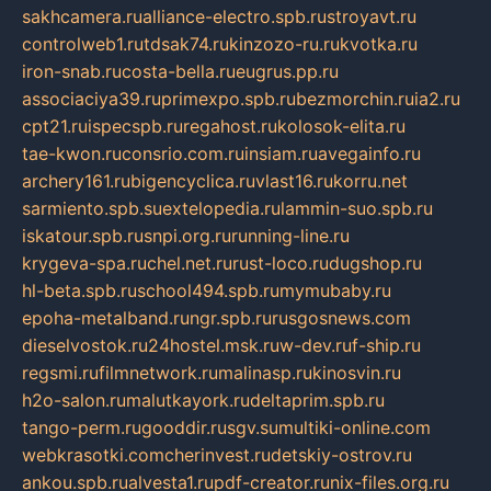
sakhcamera.ru
alliance-electro.spb.ru
stroyavt.ru
controlweb1.ru
tdsak74.ru
kinzozo-ru.ru
kvotka.ru
iron-snab.ru
costa-bella.ru
eugrus.pp.ru
associaciya39.ru
primexpo.spb.ru
bezmorchin.ru
ia2.ru
cpt21.ru
ispecspb.ru
regahost.ru
kolosok-elita.ru
tae-kwon.ru
consrio.com.ru
insiam.ru
avegainfo.ru
archery161.ru
bigencyclica.ru
vlast16.ru
korru.net
sarmiento.spb.su
extelopedia.ru
lammin-suo.spb.ru
iskatour.spb.ru
snpi.org.ru
running-line.ru
krygeva-spa.ru
chel.net.ru
rust-loco.ru
dugshop.ru
hl-beta.spb.ru
school494.spb.ru
mymubaby.ru
epoha-metalband.ru
ngr.spb.ru
rusgosnews.com
dieselvostok.ru
24hostel.msk.ru
w-dev.ru
f-ship.ru
regsmi.ru
filmnetwork.ru
malinasp.ru
kinosvin.ru
h2o-salon.ru
malutkayork.ru
deltaprim.spb.ru
tango-perm.ru
gooddir.ru
sgv.su
multiki-online.com
webkrasotki.com
cherinvest.ru
detskiy-ostrov.ru
ankou.spb.ru
alvesta1.ru
pdf-creator.ru
nix-files.org.ru