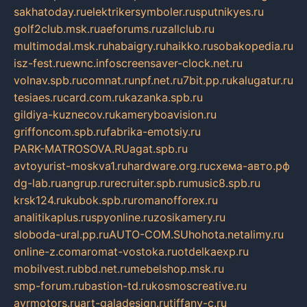
sakhatoday.ru
elektrikersymboler.ru
sputnikyes.ru
golf2club.msk.ru
aeforums.ru
zallclub.ru
multimodal.msk.ru
habaigry.ru
haikko.ru
sobakopedia.ru
isz-fest.ru
ewnc.info
screensaver-clock.net.ru
volnav.spb.ru
comnat.ru
npf.net.ru
7bit.pp.ru
kalugatur.ru
tesiaes.ru
card.com.ru
kazanka.spb.ru
gildiya-kuznecov.ru
kameryboavision.ru
griffoncom.spb.ru
fabrika-emotsiy.ru
PARK-MATROSOVA.RU
agat.spb.ru
avtoyurist-moskva1.ru
hardware.org.ru
схема-авто.рф
dg-lab.ru
angrup.ru
recruiter.spb.ru
music8.spb.ru
krsk124.ru
kubok.spb.ru
romanofforex.ru
analitikaplus.ru
spyonline.ru
zosikamery.ru
sloboda-ural.pp.ru
AUTO-COM.SU
hohota.net
alimy.ru
online-z.com
aromat-vostoka.ru
otdelkaexp.ru
mobilvest.ru
bbd.net.ru
mebelshop.msk.ru
smp-forum.ru
bastion-td.ru
kosmoscreative.ru
avrmotors.ru
art-galadesign.ru
tiffany-c.ru