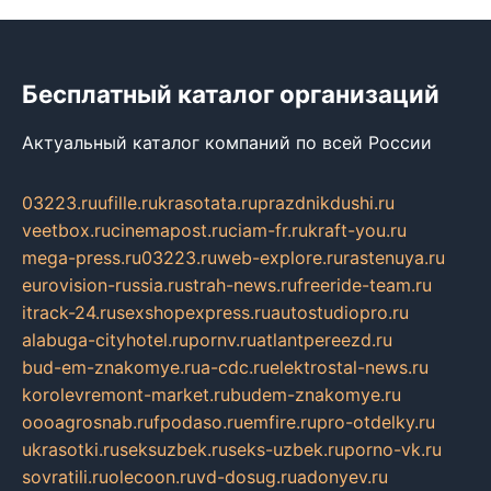
Бесплатный каталог организаций
Актуальный каталог компаний по всей России
03223.ru
ufille.ru
krasotata.ru
prazdnikdushi.ru
veetbox.ru
cinemapost.ru
ciam-fr.ru
kraft-you.ru
mega-press.ru
03223.ru
web-explore.ru
rastenuya.ru
eurovision-russia.ru
strah-news.ru
freeride-team.ru
itrack-24.ru
sexshopexpress.ru
autostudiopro.ru
alabuga-cityhotel.ru
pornv.ru
atlantpereezd.ru
bud-em-znakomye.ru
a-cdc.ru
elektrostal-news.ru
korolevremont-market.ru
budem-znakomye.ru
oooagrosnab.ru
fpodaso.ru
emfire.ru
pro-otdelky.ru
ukrasotki.ru
seksuzbek.ru
seks-uzbek.ru
porno-vk.ru
sovratili.ru
olecoon.ru
vd-dosug.ru
adonyev.ru