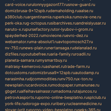
card-voice.ru
rulonnyygazon177.ru
snow-guard.ru
domizbrusa-9x12spb.ru
demaholding.ru
aalse.ru
a380club.ru
argentinamia.ru
perkoka.ru
movie-one.ru
perk-oka.ru
g-octopus.ru
sibarchives.ru
andreislyusar.ru
naruto-x.ru
pursefactory.ru
tor-lyubov-i-grom.ru
spayderhed-2022.ru
movieone.ru
evro-dez.ru
webamator.ru
ma-absolut1.ru
avtopomosch27.ru
nv-750.ru
news-plain.ru
nertansaga.ru
delanalad.ru
dizfiles.ru
youtubefree.ru
aria-family.ru
roadli.ru
planeta-samara.ru
mysmartbuy.ru
matrasy-kemerovo.ru
ashanet.ru
trade-farm.ru
dotcustoms.ru
domizbrusa9x12spb.ru
autodamp.ru
narasimha.ru
djcommodities.ru
nv750.ru
x-ton.ru
newsplain.ru
cardvoice.ru
modopaper.ru
manunae.ru
gbget.ru
alfeihavsalnassr.ru
madoma.ru
tajuncos.ru
petrovkasports.ru
porno-online-besplatno.ru
splclub.ru
york-life.ru
doroga-expo.ru
ribery.ru
cleanmedicine.ru
slovar-ivrit.ru
porno-video-besplatno.ru
seks-365.ru