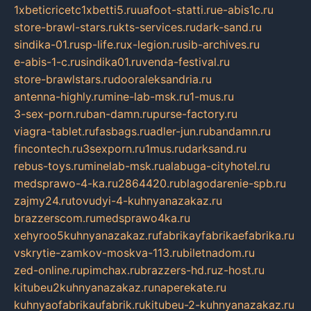
1xbeticricetc1xbetti5.ru
uafoot-statti.ru
e-abis1c.ru
store-brawl-stars.ru
kts-services.ru
dark-sand.ru
sindika-01.ru
sp-life.ru
x-legion.ru
sib-archives.ru
e-abis-1-c.ru
sindika01.ru
venda-festival.ru
store-brawlstars.ru
dooraleksandria.ru
antenna-highly.ru
mine-lab-msk.ru
1-mus.ru
3-sex-porn.ru
ban-damn.ru
purse-factory.ru
viagra-tablet.ru
fasbags.ru
adler-jun.ru
bandamn.ru
fincontech.ru
3sexporn.ru
1mus.ru
darksand.ru
rebus-toys.ru
minelab-msk.ru
alabuga-cityhotel.ru
medsprawo-4-ka.ru
2864420.ru
blagodarenie-spb.ru
zajmy24.ru
tovudyi-4-kuhnyanazakaz.ru
brazzerscom.ru
medsprawo4ka.ru
xehyroo5kuhnyanazakaz.ru
fabrikayfabrikaefabrika.ru
vskrytie-zamkov-moskva-113.ru
biletnadom.ru
zed-online.ru
pimchax.ru
brazzers-hd.ru
z-host.ru
kitubeu2kuhnyanazakaz.ru
naperekate.ru
kuhnyaofabrikaufabrik.ru
kitubeu-2-kuhnyanazakaz.ru