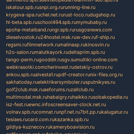
iskatour.spb.ru
snpi.org.ru
running-line.ru
krygeva-spa.ru
chel.net.ru
rust-loco.ru
dugshop.ru
hl-beta.spb.ru
school494.spb.ru
mymubaby.ru
epoha-metalband.ru
ngr.spb.ru
rusgosnews.com
dieselvostok.ru
24hostel.msk.ru
w-dev.ru
f-ship.ru
regsmi.ru
filmnetwork.ru
malinasp.ru
kinosvin.ru
h2o-salon.ru
malutkayork.ru
deltaprim.spb.ru
tango-perm.ru
gooddir.ru
sgv.su
multiki-online.com
webkrasotki.com
cherinvest.ru
detskiy-ostrov.ru
ankou.spb.ru
alvesta1.ru
pdf-creator.ru
nix-files.org.ru
sakhatoday.ru
elektrikersymboler.ru
sputnikyes.ru
golf2club.msk.ru
aeforums.ru
zallclub.ru
multimodal.msk.ru
habaigry.ru
haikko.ru
sobakopedia.ru
isz-fest.ru
ewnc.info
screensaver-clock.net.ru
volnav.spb.ru
comnat.ru
npf.net.ru
7bit.pp.ru
kalugatur.ru
tesiaes.ru
card.com.ru
kazanka.spb.ru
gildiya-kuznecov.ru
kameryboavision.ru