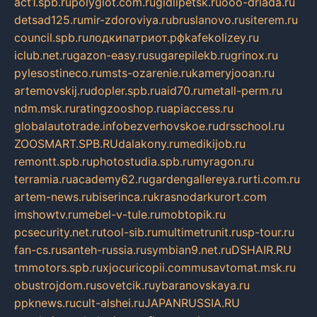
act1.spb.ru
polyglot.com.ru
gidlipetsk.ru
ooo-driada.ru
detsad125.ru
mir-zdoroviya.ru
bruslanovo.ru
siterem.ru
council.spb.ru
лодкипатриот.рф
kafekolizey.ru
iclub.net.ru
gazon-easy.ru
sugarepilekb.ru
grinox.ru
pylesostineco.ru
msts-ozarenie.ru
kameryjooan.ru
artemovskij.ru
dopler.spb.ru
aid70.ru
metall-perm.ru
ndm.msk.ru
ratingzooshop.ru
apiaccess.ru
globalautotrade.info
bezverhovskoe.ru
drsschool.ru
ZOOSMART.SPB.RU
dalakony.ru
medikijob.ru
remontt.spb.ru
photostudia.spb.ru
myragon.ru
terramia.ru
academy62.ru
gardengallereya.ru
rti.com.ru
artem-news.ru
biserinca.ru
krasnodarkurort.com
imshowtv.ru
mebel-v-tule.ru
mobtopik.ru
pcsecurity.net.ru
tool-sib.ru
multimetrunit.ru
sp-tour.ru
fan-cs.ru
santeh-russia.ru
symbian9.net.ru
DSHAIR.RU
tmmotors.spb.ru
xjocuricopii.com
musavtomat.msk.ru
obustrojdom.ru
sovetcik.ru
ybaranovskaya.ru
ppknews.ru
cult-alshei.ru
JAPANRUSSIA.RU