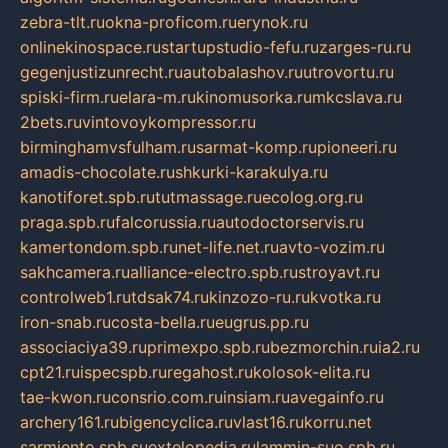
zebra-tlt.ru
okna-proficom.ru
erynok.ru
onlinekinospace.ru
startupstudio-fefu.ru
zarges-ru.ru
gegenjustizunrecht.ru
autobalashov.ru
utrovortu.ru
spiski-firm.ru
elara-m.ru
kinomusorka.ru
mkcslava.ru
2bets.ru
vintovoykompressor.ru
birminghamvsfulham.ru
sarmat-komp.ru
pioneeri.ru
amadis-chocolate.ru
shkurki-karakulya.ru
kanotiforet.spb.ru
tutmassage.ru
ecolog.org.ru
praga.spb.ru
falcorussia.ru
autodoctorservis.ru
kamertondom.spb.ru
net-life.net.ru
avto-vozim.ru
sakhcamera.ru
alliance-electro.spb.ru
stroyavt.ru
controlweb1.ru
tdsak74.ru
kinzozo-ru.ru
kvotka.ru
iron-snab.ru
costa-bella.ru
eugrus.pp.ru
associaciya39.ru
primexpo.spb.ru
bezmorchin.ru
ia2.ru
cpt21.ru
ispecspb.ru
regahost.ru
kolosok-elita.ru
tae-kwon.ru
consrio.com.ru
insiam.ru
avegainfo.ru
archery161.ru
bigencyclica.ru
vlast16.ru
korru.net
sarmiento.spb.su
extelopedia.ru
lammin-suo.spb.ru