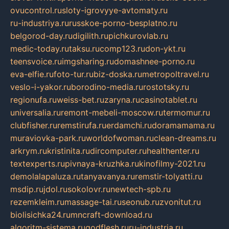
ovucontrol.ru
sloty-igrovyye-avtomaty.ru
ru-industriya.ru
russkoe-porno-besplatno.ru
belgorod-day.ru
digilith.ru
pichkurovlab.ru
medic-today.ru
taksu.ru
comp123.ru
don-ykt.ru
teensvoice.ru
imgsharing.ru
domashnee-porno.ru
eva-elfie.ru
foto-tur.ru
biz-doska.ru
metropoltravel.ru
veslo-i-yakor.ru
borodino-media.ru
rostotsky.ru
regionufa.ru
weiss-bet.ru
zaryna.ru
casinotablet.ru
universalia.ru
remont-mebeli-moscow.ru
termomur.ru
clubfisher.ru
remstirufa.ru
erdamchi.ru
doramamama.ru
muraviovka-park.ru
worldofwoman.ru
clean-dreams.ru
arkrym.ru
kristinita.ru
dircomputer.ru
healthenter.ru
textexperts.ru
pivnaya-kruzhka.ru
kinofilmy-2021.ru
demolalapaluza.ru
tanyavanya.ru
remstir-tolyatti.ru
msdip.ru
jdol.ru
sokolovr.ru
newtech-spb.ru
rezemkleim.ru
massage-tai.ru
seonub.ru
zvonitut.ru
biolisichka24.ru
mncraft-download.ru
algoritm-sistema.ru
godflesh.ru
ru-industria.ru