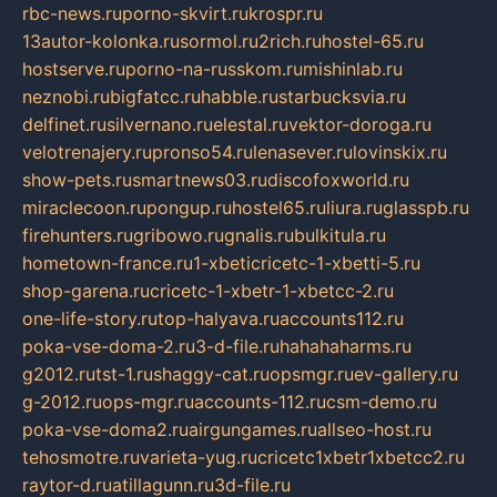
rbc-news.ru
porno-skvirt.ru
krospr.ru
13autor-kolonka.ru
sormol.ru
2rich.ru
hostel-65.ru
hostserve.ru
porno-na-russkom.ru
mishinlab.ru
neznobi.ru
bigfatcc.ru
habble.ru
starbucksvia.ru
delfinet.ru
silvernano.ru
elestal.ru
vektor-doroga.ru
velotrenajery.ru
pronso54.ru
lenasever.ru
lovinskix.ru
show-pets.ru
smartnews03.ru
discofoxworld.ru
miraclecoon.ru
pongup.ru
hostel65.ru
liura.ru
glasspb.ru
firehunters.ru
gribowo.ru
gnalis.ru
bulkitula.ru
hometown-france.ru
1-xbeticricetc-1-xbetti-5.ru
shop-garena.ru
cricetc-1-xbetr-1-xbetcc-2.ru
one-life-story.ru
top-halyava.ru
accounts112.ru
poka-vse-doma-2.ru
3-d-file.ru
hahahaharms.ru
g2012.ru
tst-1.ru
shaggy-cat.ru
opsmgr.ru
ev-gallery.ru
g-2012.ru
ops-mgr.ru
accounts-112.ru
csm-demo.ru
poka-vse-doma2.ru
airgungames.ru
allseo-host.ru
tehosmotre.ru
varieta-yug.ru
cricetc1xbetr1xbetcc2.ru
raytor-d.ru
atillagunn.ru
3d-file.ru