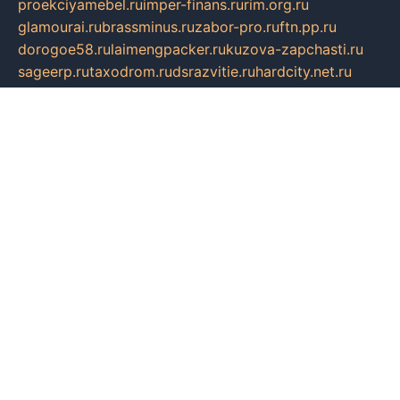
proekciyamebel.ru
imper-finans.ru
rim.org.ru
glamourai.ru
brassminus.ru
zabor-pro.ru
ftn.pp.ru
dorogoe58.ru
laimengpacker.ru
kuzova-zapchasti.ru
sageerp.ru
taxodrom.ru
dsrazvitie.ru
hardcity.net.ru
ratinghomegames.ru
topservice25.ru
gubernyan.ru
gtglasslined.ru
ii4.ru
tssport.spb.ru
andorra24.com
blackwallstreet.ru
oboimos.ru
optim-doors.com.ru
ikuch.ru
nycr.org.ru
npa21.ru
vremya-ch.spb.ru
desert000.ru
ivtorgi.ru
ifiori.ru
catalog-statei.ru
dcv.org.ru
spetsmaster174.ru
ipkameryhiseeu.ru
dum26.ru
ruspol.spb.ru
fr-opendp.ru
kam-solnyshko.ru
cheyenne-arapaho.ru
sevzapmetal.spb.ru
ted-lapidus.spb.ru
parasite-eliminator.ru
sigma-complete.ru
modernworld.ru
dama-moda.ru
eholot-group.ru
sk-nvkz.ru
DRONGOLD.RU
democratia2.ru
i-farmer.ru
mass-sport.org
jablonex.spb.ru
bookmess.ru
linkword.ru
refineua.com.ru
cs-spec.net.ru
altay-mebel.ru