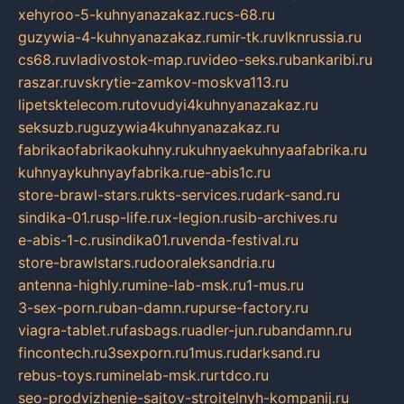
xehyroo-5-kuhnyanazakaz.ru
cs-68.ru
guzywia-4-kuhnyanazakaz.ru
mir-tk.ru
vlknrussia.ru
cs68.ru
vladivostok-map.ru
video-seks.ru
bankaribi.ru
raszar.ru
vskrytie-zamkov-moskva113.ru
lipetsktelecom.ru
tovudyi4kuhnyanazakaz.ru
seksuzb.ru
guzywia4kuhnyanazakaz.ru
fabrikaofabrikaokuhny.ru
kuhnyaekuhnyaafabrika.ru
kuhnyaykuhnyayfabrika.ru
e-abis1c.ru
store-brawl-stars.ru
kts-services.ru
dark-sand.ru
sindika-01.ru
sp-life.ru
x-legion.ru
sib-archives.ru
e-abis-1-c.ru
sindika01.ru
venda-festival.ru
store-brawlstars.ru
dooraleksandria.ru
antenna-highly.ru
mine-lab-msk.ru
1-mus.ru
3-sex-porn.ru
ban-damn.ru
purse-factory.ru
viagra-tablet.ru
fasbags.ru
adler-jun.ru
bandamn.ru
fincontech.ru
3sexporn.ru
1mus.ru
darksand.ru
rebus-toys.ru
minelab-msk.ru
rtdco.ru
seo-prodvizhenie-sajtov-stroitelnyh-kompanij.ru