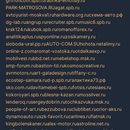
griffoncom.spb.ru
fabrika-emotsiy.ru
PARK-MATROSOVA.RU
agat.spb.ru
avtoyurist-moskva1.ru
hardware.org.ru
схема-авто.рф
dg-lab.ru
angrup.ru
recruiter.spb.ru
music8.spb.ru
krsk124.ru
kubok.spb.ru
romanofforex.ru
analitikaplus.ru
spyonline.ru
zosikamery.ru
sloboda-ural.pp.ru
AUTO-COM.SU
hohota.net
alimy.ru
online-z.com
aromat-vostoka.ru
otdelkaexp.ru
mobilvest.ru
bbd.net.ru
mebelshop.msk.ru
smp-forum.ru
bastion-td.ru
kosmoscreative.ru
avrmotors.ru
art-galadesign.ru
tiffany-c.ru
ecostep-samara.ru
d-p.spb.ru
галактика73.рф
sko.com.ru
davitamebel-spb.ru
fotsis.ru
tesiaes.ru
kokoroyari.spb.ru
blesna-kazan.ru
mossilver.ru
lenderoq.ru
sergeydobrin.ru
tochkazvuka.msk.ru
people-of-art.ru
bezzubova.ru
clubtibet.ru
orior-aks.ru
dynamoauto.ru
szk-favorit.ru
carlines.ru
flatnsk.ru
kingbolenskaner.ru
alex-motor.ru
astroline.net.ru