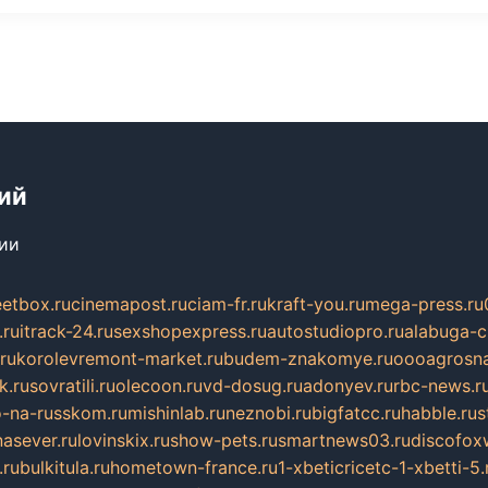
ий
сии
eetbox.ru
cinemapost.ru
ciam-fr.ru
kraft-you.ru
mega-press.ru
.ru
itrack-24.ru
sexshopexpress.ru
autostudiopro.ru
alabuga-ci
ru
korolevremont-market.ru
budem-znakomye.ru
oooagrosna
k.ru
sovratili.ru
olecoon.ru
vd-dosug.ru
adonyev.ru
rbc-news.r
-na-russkom.ru
mishinlab.ru
neznobi.ru
bigfatcc.ru
habble.ru
s
nasever.ru
lovinskix.ru
show-pets.ru
smartnews03.ru
discofox
.ru
bulkitula.ru
hometown-france.ru
1-xbeticricetc-1-xbetti-5.