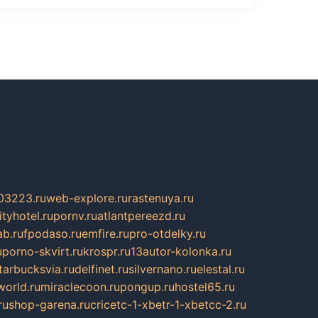
03223.ru
web-explore.ru
rastenuya.ru
tyhotel.ru
pornv.ru
atlantpereezd.ru
b.ru
fpodaso.ru
emfire.ru
pro-otdelky.ru
u
porno-skvirt.ru
krospr.ru
13autor-kolonka.ru
tarbucksvia.ru
delfinet.ru
silvernano.ru
elestal.ru
world.ru
miraclecoon.ru
pongup.ru
hostel65.ru
ru
shop-garena.ru
cricetc-1-xbetr-1-xbetcc-2.ru