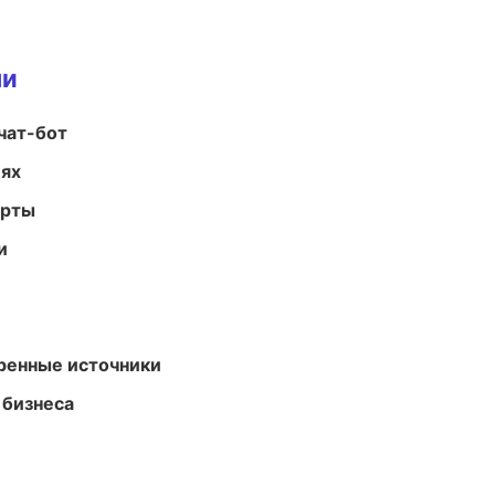
ми
чат-бот
иях
арты
и
еренные источники
 бизнеса