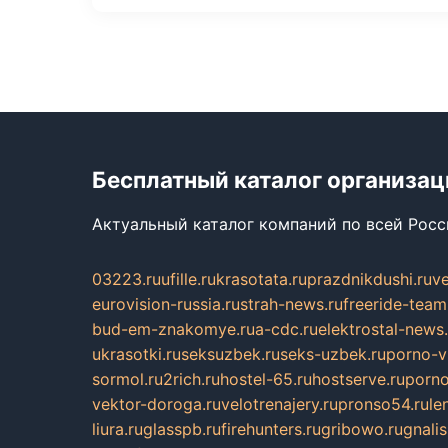
Бесплатный каталог организац
Актуальный каталог компаний по всей Рос
03223.ru
ufille.ru
krasotata.ru
prazdnikdushi.ru
v
eurovision-russia.ru
strah-news.ru
freeride-team
bud-em-znakomye.ru
a-cdc.ru
elektrostal-news.
ukrasotki.ru
seksuzbek.ru
seks-uzbek.ru
porno-v
sormol.ru
2rich.ru
hostel-65.ru
hostserve.ru
porno
vektor-doroga.ru
velotrenajery.ru
pronso54.ru
le
liura.ru
glasspb.ru
firehunters.ru
gribowo.ru
gnalis