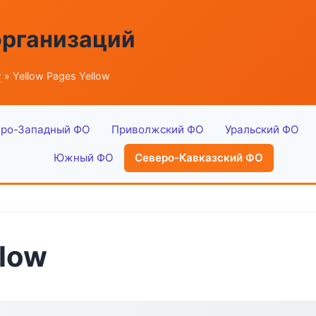
организаций
г
» Yellow Pages Yellow
ро-Западный ФО
Приволжский ФО
Уральский ФО
Южный ФО
Северо-Кавказский ФО
llow