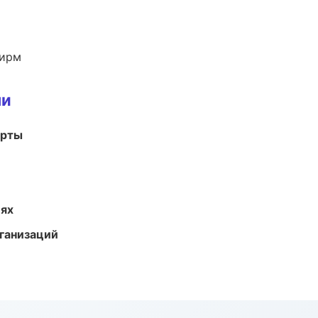
фирм
ми
арты
иях
ганизаций