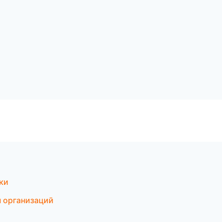
и
ски
ы организаций