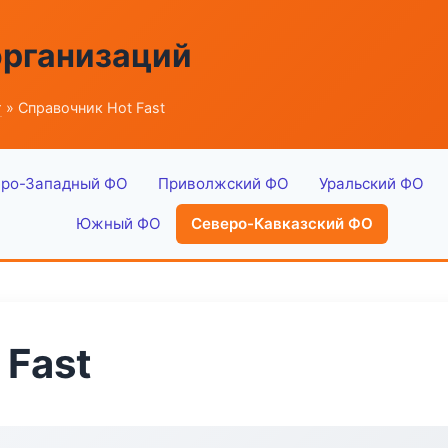
организаций
г
» Справочник Hot Fast
ро-Западный ФО
Приволжский ФО
Уральский ФО
Южный ФО
Северо-Кавказский ФО
 Fast