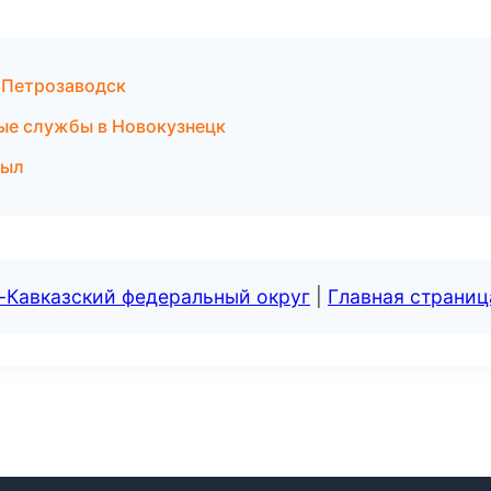
 Петрозаводск
ные службы в Новокузнецк
зыл
-Кавказский федеральный округ
|
Главная страниц