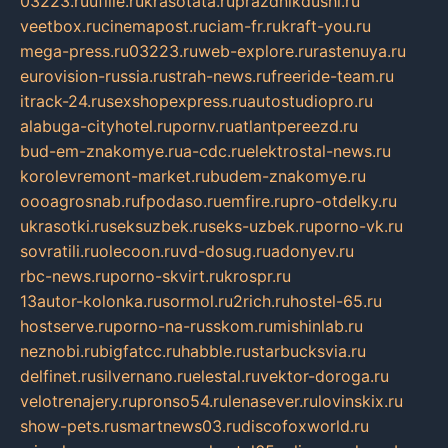
03223.ru
ufille.ru
krasotata.ru
prazdnikdushi.ru
veetbox.ru
cinemapost.ru
ciam-fr.ru
kraft-you.ru
mega-press.ru
03223.ru
web-explore.ru
rastenuya.ru
eurovision-russia.ru
strah-news.ru
freeride-team.ru
itrack-24.ru
sexshopexpress.ru
autostudiopro.ru
alabuga-cityhotel.ru
pornv.ru
atlantpereezd.ru
bud-em-znakomye.ru
a-cdc.ru
elektrostal-news.ru
korolevremont-market.ru
budem-znakomye.ru
oooagrosnab.ru
fpodaso.ru
emfire.ru
pro-otdelky.ru
ukrasotki.ru
seksuzbek.ru
seks-uzbek.ru
porno-vk.ru
sovratili.ru
olecoon.ru
vd-dosug.ru
adonyev.ru
rbc-news.ru
porno-skvirt.ru
krospr.ru
13autor-kolonka.ru
sormol.ru
2rich.ru
hostel-65.ru
hostserve.ru
porno-na-russkom.ru
mishinlab.ru
neznobi.ru
bigfatcc.ru
habble.ru
starbucksvia.ru
delfinet.ru
silvernano.ru
elestal.ru
vektor-doroga.ru
velotrenajery.ru
pronso54.ru
lenasever.ru
lovinskix.ru
show-pets.ru
smartnews03.ru
discofoxworld.ru