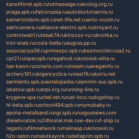
kanotiforet.spb.ru
tutmassage.ru
ecolog.org.ru
praga.spb.ru
falcorussia.ru
autodoctorservis.ru
kamertondom.spb.ru
net-life.net.ru
avto-vozim.ru
sakhcamera.ru
alliance-electro.spb.ru
stroyavt.ru
controlweb1.ru
tdsak74.ru
kinzozo-ru.ru
kvotka.ru
iron-snab.ru
costa-bella.ru
eugrus.pp.ru
associaciya39.ru
primexpo.spb.ru
bezmorchin.ru
ia2.ru
cpt21.ru
ispecspb.ru
regahost.ru
kolosok-elita.ru
tae-kwon.ru
consrio.com.ru
insiam.ru
avegainfo.ru
archery161.ru
bigencyclica.ru
vlast16.ru
korru.net
sarmiento.spb.su
extelopedia.ru
lammin-suo.spb.ru
iskatour.spb.ru
snpi.org.ru
running-line.ru
krygeva-spa.ru
chel.net.ru
rust-loco.ru
dugshop.ru
hl-beta.spb.ru
school494.spb.ru
mymubaby.ru
epoha-metalband.ru
ngr.spb.ru
rusgosnews.com
dieselvostok.ru
24hostel.msk.ru
w-dev.ru
f-ship.ru
regsmi.ru
filmnetwork.ru
malinasp.ru
kinosvin.ru
h2o-salon.ru
malutkayork.ru
deltaprim.spb.ru