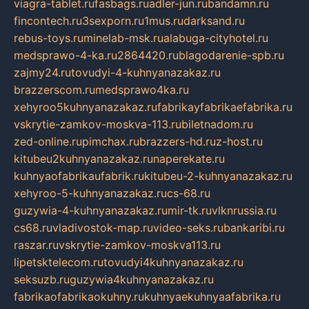
viagra-tablet.ru
fasbags.ru
adler-jun.ru
bandamn.ru
fincontech.ru
3sexporn.ru
1mus.ru
darksand.ru
rebus-toys.ru
minelab-msk.ru
alabuga-cityhotel.ru
medsprawo-4-ka.ru
2864420.ru
blagodarenie-spb.ru
zajmy24.ru
tovudyi-4-kuhnyanazakaz.ru
brazzerscom.ru
medsprawo4ka.ru
xehyroo5kuhnyanazakaz.ru
fabrikayfabrikaefabrika.ru
vskrytie-zamkov-moskva-113.ru
biletnadom.ru
zed-online.ru
pimchax.ru
brazzers-hd.ru
z-host.ru
kitubeu2kuhnyanazakaz.ru
naperekate.ru
kuhnyaofabrikaufabrik.ru
kitubeu-2-kuhnyanazakaz.ru
xehyroo-5-kuhnyanazakaz.ru
cs-68.ru
guzywia-4-kuhnyanazakaz.ru
mir-tk.ru
vlknrussia.ru
cs68.ru
vladivostok-map.ru
video-seks.ru
bankaribi.ru
raszar.ru
vskrytie-zamkov-moskva113.ru
lipetsktelecom.ru
tovudyi4kuhnyanazakaz.ru
seksuzb.ru
guzywia4kuhnyanazakaz.ru
fabrikaofabrikaokuhny.ru
kuhnyaekuhnyaafabrika.ru