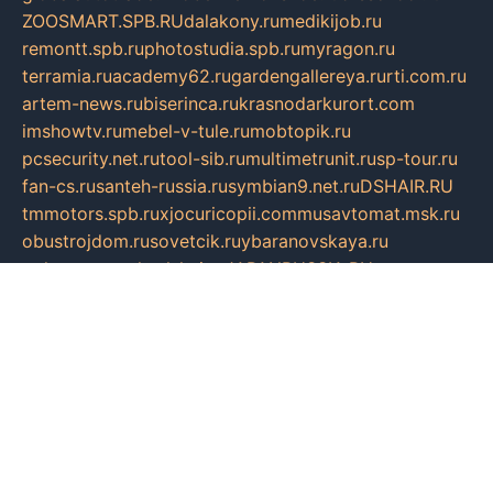
ZOOSMART.SPB.RU
dalakony.ru
medikijob.ru
remontt.spb.ru
photostudia.spb.ru
myragon.ru
terramia.ru
academy62.ru
gardengallereya.ru
rti.com.ru
artem-news.ru
biserinca.ru
krasnodarkurort.com
imshowtv.ru
mebel-v-tule.ru
mobtopik.ru
pcsecurity.net.ru
tool-sib.ru
multimetrunit.ru
sp-tour.ru
fan-cs.ru
santeh-russia.ru
symbian9.net.ru
DSHAIR.RU
tmmotors.spb.ru
xjocuricopii.com
musavtomat.msk.ru
obustrojdom.ru
sovetcik.ru
ybaranovskaya.ru
ppknews.ru
cult-alshei.ru
JAPANRUSSIA.RU
proekciyamebel.ru
imper-finans.ru
rim.org.ru
glamourai.ru
brassminus.ru
zabor-pro.ru
ftn.pp.ru
dorogoe58.ru
laimengpacker.ru
kuzova-zapchasti.ru
sageerp.ru
taxodrom.ru
dsrazvitie.ru
hardcity.net.ru
ratinghomegames.ru
topservice25.ru
gubernyan.ru
gtglasslined.ru
ii4.ru
tssport.spb.ru
andorra24.com
blackwallstreet.ru
oboimos.ru
optim-doors.com.ru
ikuch.ru
nycr.org.ru
npa21.ru
vremya-ch.spb.ru