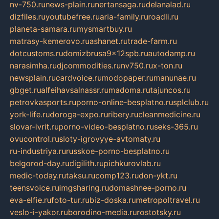
nv-750.ru
news-plain.ru
nertansaga.ru
delanalad.ru
dizfiles.ru
youtubefree.ru
aria-family.ru
roadli.ru
planeta-samara.ru
mysmartbuy.ru
matrasy-kemerovo.ru
ashanet.ru
trade-farm.ru
dotcustoms.ru
domizbrusa9x12spb.ru
autodamp.ru
narasimha.ru
djcommodities.ru
nv750.ru
x-ton.ru
newsplain.ru
cardvoice.ru
modopaper.ru
manunae.ru
gbget.ru
alfeihavsalnassr.ru
madoma.ru
tajuncos.ru
petrovkasports.ru
porno-online-besplatno.ru
splclub.ru
york-life.ru
doroga-expo.ru
ribery.ru
cleanmedicine.ru
slovar-ivrit.ru
porno-video-besplatno.ru
seks-365.ru
ovucontrol.ru
sloty-igrovyye-avtomaty.ru
ru-industriya.ru
russkoe-porno-besplatno.ru
belgorod-day.ru
digilith.ru
pichkurovlab.ru
medic-today.ru
taksu.ru
comp123.ru
don-ykt.ru
teensvoice.ru
imgsharing.ru
domashnee-porno.ru
eva-elfie.ru
foto-tur.ru
biz-doska.ru
metropoltravel.ru
veslo-i-yakor.ru
borodino-media.ru
rostotsky.ru