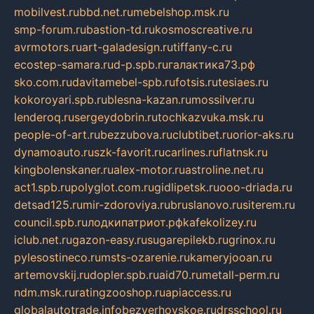
mobilvest.ru
bbd.net.ru
mebelshop.msk.ru
smp-forum.ru
bastion-td.ru
kosmoscreative.ru
avrmotors.ru
art-galadesign.ru
tiffany-c.ru
ecostep-samara.ru
d-p.spb.ru
галактика73.рф
sko.com.ru
davitamebel-spb.ru
fotsis.ru
tesiaes.ru
kokoroyari.spb.ru
blesna-kazan.ru
mossilver.ru
lenderoq.ru
sergeydobrin.ru
tochkazvuka.msk.ru
people-of-art.ru
bezzubova.ru
clubtibet.ru
orior-aks.ru
dynamoauto.ru
szk-favorit.ru
carlines.ru
flatnsk.ru
kingbolenskaner.ru
alex-motor.ru
astroline.net.ru
act1.spb.ru
polyglot.com.ru
gidlipetsk.ru
ooo-driada.ru
detsad125.ru
mir-zdoroviya.ru
bruslanovo.ru
siterem.ru
council.spb.ru
лодкипатриот.рф
kafekolizey.ru
iclub.net.ru
gazon-easy.ru
sugarepilekb.ru
grinox.ru
pylesostineco.ru
msts-ozarenie.ru
kameryjooan.ru
artemovskij.ru
dopler.spb.ru
aid70.ru
metall-perm.ru
ndm.msk.ru
ratingzooshop.ru
apiaccess.ru
globalautotrade.info
bezverhovskoe.ru
drsschool.ru