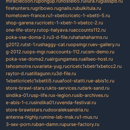
miraclecoon.ru
pongup.ru
hostel65.ru
liura.ru
glasspb.ru
firehunters.ru
gribowo.ru
gnalis.ru
bulkitula.ru
hometown-france.ru
1-xbeticricetc-1-xbetti-5.ru
shop-garena.ru
cricetc-1-xbetr-1-xbetcc-2.ru
one-life-story.ru
top-halyava.ru
accounts112.ru
poka-vse-doma-2.ru
3-d-file.ru
hahahaharms.ru
g2012.ru
tst-1.ru
shaggy-cat.ru
opsmgr.ru
ev-gallery.ru
g-2012.ru
ops-mgr.ru
accounts-112.ru
csm-demo.ru
poka-vse-doma2.ru
airgungames.ru
allseo-host.ru
tehosmotre.ru
varieta-yug.ru
cricetc1xbetr1xbetcc2.ru
raytor-d.ru
atillagunn.ru
3d-file.ru
1xbeticricetc1xbetti5.ru
uafoot-statti.ru
e-abis1c.ru
store-brawl-stars.ru
kts-services.ru
dark-sand.ru
sindika-01.ru
sp-life.ru
x-legion.ru
sib-archives.ru
e-abis-1-c.ru
sindika01.ru
venda-festival.ru
store-brawlstars.ru
dooraleksandria.ru
antenna-highly.ru
mine-lab-msk.ru
1-mus.ru
3-sex-porn.ru
ban-damn.ru
purse-factory.ru