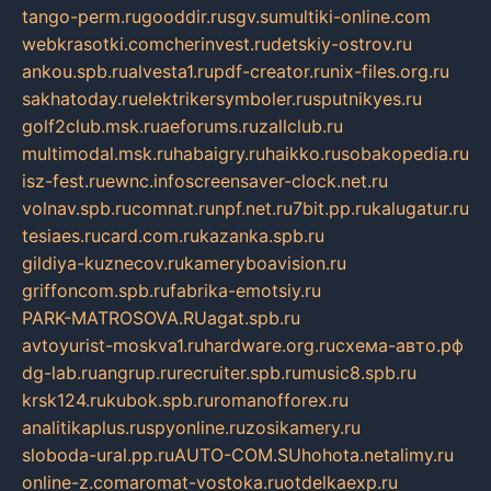
tango-perm.ru
gooddir.ru
sgv.su
multiki-online.com
webkrasotki.com
cherinvest.ru
detskiy-ostrov.ru
ankou.spb.ru
alvesta1.ru
pdf-creator.ru
nix-files.org.ru
sakhatoday.ru
elektrikersymboler.ru
sputnikyes.ru
golf2club.msk.ru
aeforums.ru
zallclub.ru
multimodal.msk.ru
habaigry.ru
haikko.ru
sobakopedia.ru
isz-fest.ru
ewnc.info
screensaver-clock.net.ru
volnav.spb.ru
comnat.ru
npf.net.ru
7bit.pp.ru
kalugatur.ru
tesiaes.ru
card.com.ru
kazanka.spb.ru
gildiya-kuznecov.ru
kameryboavision.ru
griffoncom.spb.ru
fabrika-emotsiy.ru
PARK-MATROSOVA.RU
agat.spb.ru
avtoyurist-moskva1.ru
hardware.org.ru
схема-авто.рф
dg-lab.ru
angrup.ru
recruiter.spb.ru
music8.spb.ru
krsk124.ru
kubok.spb.ru
romanofforex.ru
analitikaplus.ru
spyonline.ru
zosikamery.ru
sloboda-ural.pp.ru
AUTO-COM.SU
hohota.net
alimy.ru
online-z.com
aromat-vostoka.ru
otdelkaexp.ru