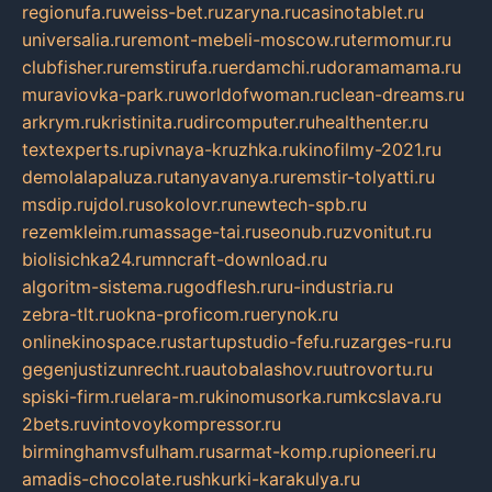
regionufa.ru
weiss-bet.ru
zaryna.ru
casinotablet.ru
universalia.ru
remont-mebeli-moscow.ru
termomur.ru
clubfisher.ru
remstirufa.ru
erdamchi.ru
doramamama.ru
muraviovka-park.ru
worldofwoman.ru
clean-dreams.ru
arkrym.ru
kristinita.ru
dircomputer.ru
healthenter.ru
textexperts.ru
pivnaya-kruzhka.ru
kinofilmy-2021.ru
demolalapaluza.ru
tanyavanya.ru
remstir-tolyatti.ru
msdip.ru
jdol.ru
sokolovr.ru
newtech-spb.ru
rezemkleim.ru
massage-tai.ru
seonub.ru
zvonitut.ru
biolisichka24.ru
mncraft-download.ru
algoritm-sistema.ru
godflesh.ru
ru-industria.ru
zebra-tlt.ru
okna-proficom.ru
erynok.ru
onlinekinospace.ru
startupstudio-fefu.ru
zarges-ru.ru
gegenjustizunrecht.ru
autobalashov.ru
utrovortu.ru
spiski-firm.ru
elara-m.ru
kinomusorka.ru
mkcslava.ru
2bets.ru
vintovoykompressor.ru
birminghamvsfulham.ru
sarmat-komp.ru
pioneeri.ru
amadis-chocolate.ru
shkurki-karakulya.ru