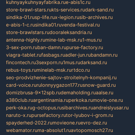
kuhnyaykuhnyayfabrika.ru
e-abis1c.ru
store-brawl-stars.ru
kts-services.ru
dark-sand.ru
sindika-01.ru
sp-life.ru
x-legion.ru
sib-archives.ru
e-abis-1-c.ru
sindika01.ru
venda-festival.ru
store-brawlstars.ru
dooraleksandria.ru
antenna-highly.ru
mine-lab-msk.ru
1-mus.ru
3-sex-porn.ru
ban-damn.ru
purse-factory.ru
viagra-tablet.ru
fasbags.ru
adler-jun.ru
bandamn.ru
fincontech.ru
3sexporn.ru
1mus.ru
darksand.ru
rebus-toys.ru
minelab-msk.ru
rtdco.ru
seo-prodvizhenie-sajtov-stroitelnyh-kompanij.ru
card-voice.ru
rulonnyygazon177.ru
snow-guard.ru
domizbrusa-9x12spb.ru
demaholding.ru
aalse.ru
a380club.ru
argentinamia.ru
perkoka.ru
movie-one.ru
perk-oka.ru
g-octopus.ru
sibarchives.ru
andreislyusar.ru
naruto-x.ru
pursefactory.ru
tor-lyubov-i-grom.ru
spayderhed-2022.ru
movieone.ru
evro-dez.ru
webamator.ru
ma-absolut1.ru
avtopomosch27.ru