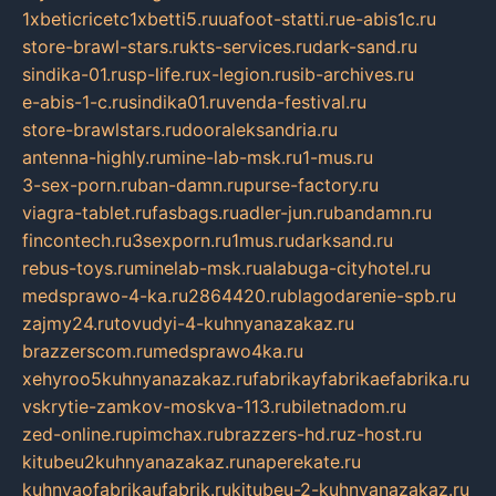
1xbeticricetc1xbetti5.ru
uafoot-statti.ru
e-abis1c.ru
store-brawl-stars.ru
kts-services.ru
dark-sand.ru
sindika-01.ru
sp-life.ru
x-legion.ru
sib-archives.ru
e-abis-1-c.ru
sindika01.ru
venda-festival.ru
store-brawlstars.ru
dooraleksandria.ru
antenna-highly.ru
mine-lab-msk.ru
1-mus.ru
3-sex-porn.ru
ban-damn.ru
purse-factory.ru
viagra-tablet.ru
fasbags.ru
adler-jun.ru
bandamn.ru
fincontech.ru
3sexporn.ru
1mus.ru
darksand.ru
rebus-toys.ru
minelab-msk.ru
alabuga-cityhotel.ru
medsprawo-4-ka.ru
2864420.ru
blagodarenie-spb.ru
zajmy24.ru
tovudyi-4-kuhnyanazakaz.ru
brazzerscom.ru
medsprawo4ka.ru
xehyroo5kuhnyanazakaz.ru
fabrikayfabrikaefabrika.ru
vskrytie-zamkov-moskva-113.ru
biletnadom.ru
zed-online.ru
pimchax.ru
brazzers-hd.ru
z-host.ru
kitubeu2kuhnyanazakaz.ru
naperekate.ru
kuhnyaofabrikaufabrik.ru
kitubeu-2-kuhnyanazakaz.ru