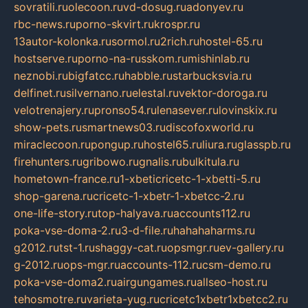
sovratili.ru
olecoon.ru
vd-dosug.ru
adonyev.ru
rbc-news.ru
porno-skvirt.ru
krospr.ru
13autor-kolonka.ru
sormol.ru
2rich.ru
hostel-65.ru
hostserve.ru
porno-na-russkom.ru
mishinlab.ru
neznobi.ru
bigfatcc.ru
habble.ru
starbucksvia.ru
delfinet.ru
silvernano.ru
elestal.ru
vektor-doroga.ru
velotrenajery.ru
pronso54.ru
lenasever.ru
lovinskix.ru
show-pets.ru
smartnews03.ru
discofoxworld.ru
miraclecoon.ru
pongup.ru
hostel65.ru
liura.ru
glasspb.ru
firehunters.ru
gribowo.ru
gnalis.ru
bulkitula.ru
hometown-france.ru
1-xbeticricetc-1-xbetti-5.ru
shop-garena.ru
cricetc-1-xbetr-1-xbetcc-2.ru
one-life-story.ru
top-halyava.ru
accounts112.ru
poka-vse-doma-2.ru
3-d-file.ru
hahahaharms.ru
g2012.ru
tst-1.ru
shaggy-cat.ru
opsmgr.ru
ev-gallery.ru
g-2012.ru
ops-mgr.ru
accounts-112.ru
csm-demo.ru
poka-vse-doma2.ru
airgungames.ru
allseo-host.ru
tehosmotre.ru
varieta-yug.ru
cricetc1xbetr1xbetcc2.ru