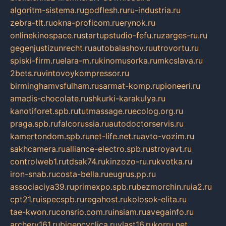
algoritm-sistema.ru
godflesh.ru
ru-industria.ru
zebra-tlt.ru
okna-proficom.ru
erynok.ru
onlinekinospace.ru
startupstudio-fefu.ru
zarges-ru.ru
gegenjustizunrecht.ru
autobalashov.ru
utrovortu.ru
spiski-firm.ru
elara-m.ru
kinomusorka.ru
mkcslava.ru
2bets.ru
vintovoykompressor.ru
birminghamvsfulham.ru
sarmat-komp.ru
pioneeri.ru
amadis-chocolate.ru
shkurki-karakulya.ru
kanotiforet.spb.ru
tutmassage.ru
ecolog.org.ru
praga.spb.ru
falcorussia.ru
autodoctorservis.ru
kamertondom.spb.ru
net-life.net.ru
avto-vozim.ru
sakhcamera.ru
alliance-electro.spb.ru
stroyavt.ru
controlweb1.ru
tdsak74.ru
kinzozo-ru.ru
kvotka.ru
iron-snab.ru
costa-bella.ru
eugrus.pp.ru
associaciya39.ru
primexpo.spb.ru
bezmorchin.ru
ia2.ru
cpt21.ru
ispecspb.ru
regahost.ru
kolosok-elita.ru
tae-kwon.ru
consrio.com.ru
insiam.ru
avegainfo.ru
archery161.ru
bigencyclica.ru
vlast16.ru
korru.net