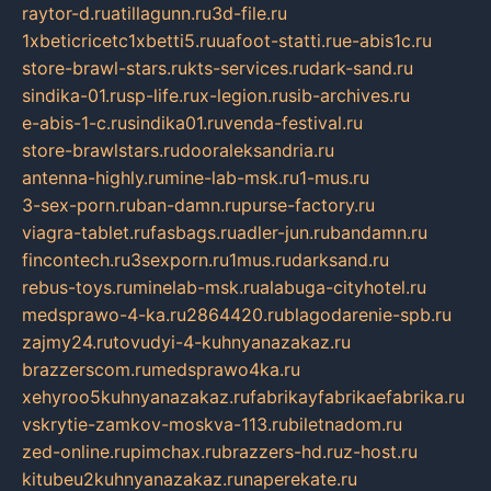
raytor-d.ru
atillagunn.ru
3d-file.ru
1xbeticricetc1xbetti5.ru
uafoot-statti.ru
e-abis1c.ru
store-brawl-stars.ru
kts-services.ru
dark-sand.ru
sindika-01.ru
sp-life.ru
x-legion.ru
sib-archives.ru
e-abis-1-c.ru
sindika01.ru
venda-festival.ru
store-brawlstars.ru
dooraleksandria.ru
antenna-highly.ru
mine-lab-msk.ru
1-mus.ru
3-sex-porn.ru
ban-damn.ru
purse-factory.ru
viagra-tablet.ru
fasbags.ru
adler-jun.ru
bandamn.ru
fincontech.ru
3sexporn.ru
1mus.ru
darksand.ru
rebus-toys.ru
minelab-msk.ru
alabuga-cityhotel.ru
medsprawo-4-ka.ru
2864420.ru
blagodarenie-spb.ru
zajmy24.ru
tovudyi-4-kuhnyanazakaz.ru
brazzerscom.ru
medsprawo4ka.ru
xehyroo5kuhnyanazakaz.ru
fabrikayfabrikaefabrika.ru
vskrytie-zamkov-moskva-113.ru
biletnadom.ru
zed-online.ru
pimchax.ru
brazzers-hd.ru
z-host.ru
kitubeu2kuhnyanazakaz.ru
naperekate.ru