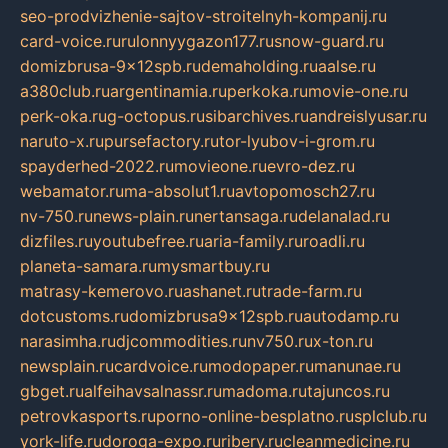
seo-prodvizhenie-sajtov-stroitelnyh-kompanij.ru
card-voice.ru
rulonnyygazon177.ru
snow-guard.ru
domizbrusa-9x12spb.ru
demaholding.ru
aalse.ru
a380club.ru
argentinamia.ru
perkoka.ru
movie-one.ru
perk-oka.ru
g-octopus.ru
sibarchives.ru
andreislyusar.ru
naruto-x.ru
pursefactory.ru
tor-lyubov-i-grom.ru
spayderhed-2022.ru
movieone.ru
evro-dez.ru
webamator.ru
ma-absolut1.ru
avtopomosch27.ru
nv-750.ru
news-plain.ru
nertansaga.ru
delanalad.ru
dizfiles.ru
youtubefree.ru
aria-family.ru
roadli.ru
planeta-samara.ru
mysmartbuy.ru
matrasy-kemerovo.ru
ashanet.ru
trade-farm.ru
dotcustoms.ru
domizbrusa9x12spb.ru
autodamp.ru
narasimha.ru
djcommodities.ru
nv750.ru
x-ton.ru
newsplain.ru
cardvoice.ru
modopaper.ru
manunae.ru
gbget.ru
alfeihavsalnassr.ru
madoma.ru
tajuncos.ru
petrovkasports.ru
porno-online-besplatno.ru
splclub.ru
york-life.ru
doroga-expo.ru
ribery.ru
cleanmedicine.ru