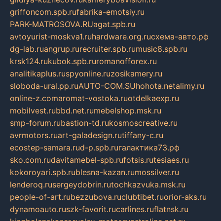
griffoncom.spb.ru
fabrika-emotsiy.ru
PARK-MATROSOVA.RU
agat.spb.ru
avtoyurist-moskva1.ru
hardware.org.ru
схема-авто.рф
dg-lab.ru
angrup.ru
recruiter.spb.ru
music8.spb.ru
krsk124.ru
kubok.spb.ru
romanofforex.ru
analitikaplus.ru
spyonline.ru
zosikamery.ru
sloboda-ural.pp.ru
AUTO-COM.SU
hohota.net
alimy.ru
online-z.com
aromat-vostoka.ru
otdelkaexp.ru
mobilvest.ru
bbd.net.ru
mebelshop.msk.ru
smp-forum.ru
bastion-td.ru
kosmoscreative.ru
avrmotors.ru
art-galadesign.ru
tiffany-c.ru
ecostep-samara.ru
d-p.spb.ru
галактика73.рф
sko.com.ru
davitamebel-spb.ru
fotsis.ru
tesiaes.ru
kokoroyari.spb.ru
blesna-kazan.ru
mossilver.ru
lenderoq.ru
sergeydobrin.ru
tochkazvuka.msk.ru
people-of-art.ru
bezzubova.ru
clubtibet.ru
orior-aks.ru
dynamoauto.ru
szk-favorit.ru
carlines.ru
flatnsk.ru