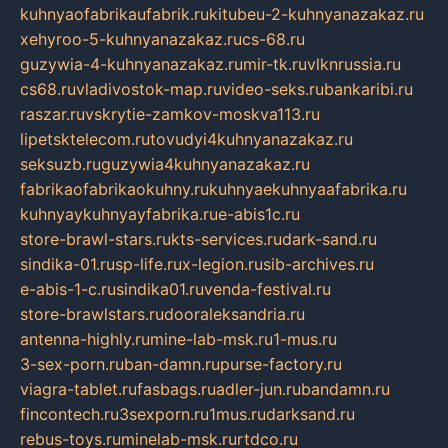
kuhnyaofabrikaufabrik.ru
kitubeu-2-kuhnyanazakaz.ru
xehyroo-5-kuhnyanazakaz.ru
cs-68.ru
guzywia-4-kuhnyanazakaz.ru
mir-tk.ru
vlknrussia.ru
cs68.ru
vladivostok-map.ru
video-seks.ru
bankaribi.ru
raszar.ru
vskrytie-zamkov-moskva113.ru
lipetsktelecom.ru
tovudyi4kuhnyanazakaz.ru
seksuzb.ru
guzywia4kuhnyanazakaz.ru
fabrikaofabrikaokuhny.ru
kuhnyaekuhnyaafabrika.ru
kuhnyaykuhnyayfabrika.ru
e-abis1c.ru
store-brawl-stars.ru
kts-services.ru
dark-sand.ru
sindika-01.ru
sp-life.ru
x-legion.ru
sib-archives.ru
e-abis-1-c.ru
sindika01.ru
venda-festival.ru
store-brawlstars.ru
dooraleksandria.ru
antenna-highly.ru
mine-lab-msk.ru
1-mus.ru
3-sex-porn.ru
ban-damn.ru
purse-factory.ru
viagra-tablet.ru
fasbags.ru
adler-jun.ru
bandamn.ru
fincontech.ru
3sexporn.ru
1mus.ru
darksand.ru
rebus-toys.ru
minelab-msk.ru
rtdco.ru