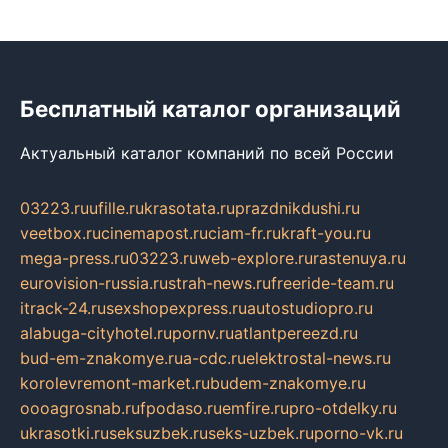
Бесплатный каталог организаций
Актуальный каталог компаний по всей России
03223.ru
ufille.ru
krasotata.ru
prazdnikdushi.ru
veetbox.ru
cinemapost.ru
ciam-fr.ru
kraft-you.ru
mega-press.ru
03223.ru
web-explore.ru
rastenuya.ru
eurovision-russia.ru
strah-news.ru
freeride-team.ru
itrack-24.ru
sexshopexpress.ru
autostudiopro.ru
alabuga-cityhotel.ru
pornv.ru
atlantpereezd.ru
bud-em-znakomye.ru
a-cdc.ru
elektrostal-news.ru
korolevremont-market.ru
budem-znakomye.ru
oooagrosnab.ru
fpodaso.ru
emfire.ru
pro-otdelky.ru
ukrasotki.ru
seksuzbek.ru
seks-uzbek.ru
porno-vk.ru