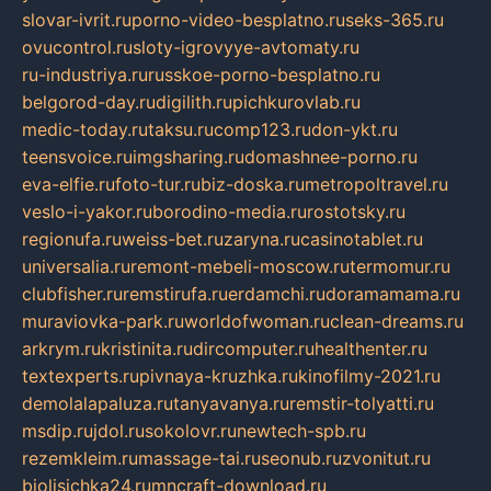
slovar-ivrit.ru
porno-video-besplatno.ru
seks-365.ru
ovucontrol.ru
sloty-igrovyye-avtomaty.ru
ru-industriya.ru
russkoe-porno-besplatno.ru
belgorod-day.ru
digilith.ru
pichkurovlab.ru
medic-today.ru
taksu.ru
comp123.ru
don-ykt.ru
teensvoice.ru
imgsharing.ru
domashnee-porno.ru
eva-elfie.ru
foto-tur.ru
biz-doska.ru
metropoltravel.ru
veslo-i-yakor.ru
borodino-media.ru
rostotsky.ru
regionufa.ru
weiss-bet.ru
zaryna.ru
casinotablet.ru
universalia.ru
remont-mebeli-moscow.ru
termomur.ru
clubfisher.ru
remstirufa.ru
erdamchi.ru
doramamama.ru
muraviovka-park.ru
worldofwoman.ru
clean-dreams.ru
arkrym.ru
kristinita.ru
dircomputer.ru
healthenter.ru
textexperts.ru
pivnaya-kruzhka.ru
kinofilmy-2021.ru
demolalapaluza.ru
tanyavanya.ru
remstir-tolyatti.ru
msdip.ru
jdol.ru
sokolovr.ru
newtech-spb.ru
rezemkleim.ru
massage-tai.ru
seonub.ru
zvonitut.ru
biolisichka24.ru
mncraft-download.ru