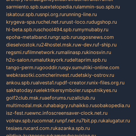
sarmiento.spb.su
extelopedia.ru
lammin-suo.spb.ru
iskatour.spb.ru
snpi.org.ru
running-line.ru
krygeva-spa.ru
chel.net.ru
rust-loco.ru
dugshop.ru
hl-beta.spb.ru
school494.spb.ru
mymubaby.ru
epoha-metalband.ru
ngr.spb.ru
rusgosnews.com
dieselvostok.ru
24hostel.msk.ru
w-dev.ru
f-ship.ru
regsmi.ru
filmnetwork.ru
malinasp.ru
kinosvin.ru
h2o-salon.ru
malutkayork.ru
deltaprim.spb.ru
tango-perm.ru
gooddir.ru
sgv.su
multiki-online.com
webkrasotki.com
cherinvest.ru
detskiy-ostrov.ru
ankou.spb.ru
alvesta1.ru
pdf-creator.ru
nix-files.org.ru
sakhatoday.ru
elektrikersymboler.ru
sputnikyes.ru
golf2club.msk.ru
aeforums.ru
zallclub.ru
multimodal.msk.ru
habaigry.ru
haikko.ru
sobakopedia.ru
isz-fest.ru
ewnc.info
screensaver-clock.net.ru
volnav.spb.ru
comnat.ru
npf.net.ru
7bit.pp.ru
kalugatur.ru
tesiaes.ru
card.com.ru
kazanka.spb.ru
gildiya-kuznecov.ru
kameryboavision.ru