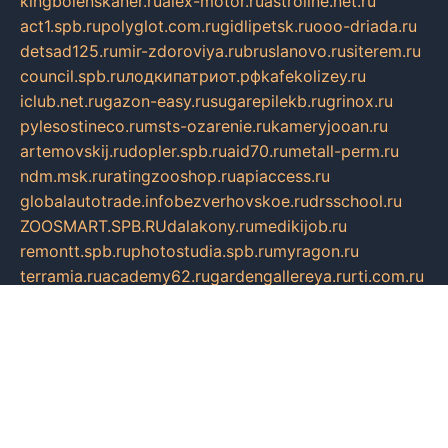
kingbolenskaner.ru
alex-motor.ru
astroline.net.ru
act1.spb.ru
polyglot.com.ru
gidlipetsk.ru
ooo-driada.ru
detsad125.ru
mir-zdoroviya.ru
bruslanovo.ru
siterem.ru
council.spb.ru
лодкипатриот.рф
kafekolizey.ru
iclub.net.ru
gazon-easy.ru
sugarepilekb.ru
grinox.ru
pylesostineco.ru
msts-ozarenie.ru
kameryjooan.ru
artemovskij.ru
dopler.spb.ru
aid70.ru
metall-perm.ru
ndm.msk.ru
ratingzooshop.ru
apiaccess.ru
globalautotrade.info
bezverhovskoe.ru
drsschool.ru
ZOOSMART.SPB.RU
dalakony.ru
medikijob.ru
remontt.spb.ru
photostudia.spb.ru
myragon.ru
terramia.ru
academy62.ru
gardengallereya.ru
rti.com.ru
artem-news.ru
biserinca.ru
krasnodarkurort.com
imshowtv.ru
mebel-v-tule.ru
mobtopik.ru
pcsecurity.net.ru
tool-sib.ru
multimetrunit.ru
sp-tour.ru
fan-cs.ru
santeh-russia.ru
symbian9.net.ru
DSHAIR.RU
tmmotors.spb.ru
xjocuricopii.com
musavtomat.msk.ru
obustrojdom.ru
sovetcik.ru
ybaranovskaya.ru